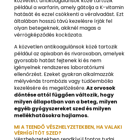
közvetett antikoagulánsok közé tartozik
például a warfarin, amely gátolja a K-vitamin
hatását és ezzel csökkenti a véralvadást. Ezt
általában hosszú távú kezelésre írják fel
olyan betegeknek, akiknél magas a
vérrögképződés kockázata.
A közvetlen antikoagulánsok közé tartozik
például az apixaban és rivaroxaban, amelyek
gyorsabb hatást fejtenek ki és nem
igényelnek rendszeres laboratóriumi
ellenőrzést. Ezeket gyakran alkalmazzák
mélyvénás trombózis vagy tüdőembólia
kezelésére és megelőzésére.
Az orvosok
döntése attól függően változik, hogy
milyen állapotban van a beteg, milyen
egyéb gyógyszereket szed és milyen
mellékhatásokra hajlamos.
MI A TEENDŐ VÉSZHELYZETEKBEN, HA VALAKI
VÉRHÍGÍTÓT SZED?
Vészhelyzetekben rendkívül fontos tudni,