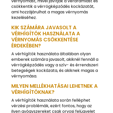
vérnyomást, mivel javítják a véráramlást és
csökkentik a vérrögképződés kockázatát,
ami hozzájárulhat a magas vérnyomás
kezeléséhez.
KIK SZÁMÁRA JAVASOLT A
VÉRHÍGÍTÓK HASZNÁLATA A
VÉRNYOMÁS CSÖKKENTÉSE
ÉRDEKÉBEN?
A vérhígítók használata általában olyan
emberek számára javasolt, akiknél fennáll a
vérrögképződés vagy a szív- és érrendszeri
betegségek kockázata, és akiknek magas a
vérnyomása.
MILYEN MELLÉKHATÁSAI LEHETNEK A
VÉRHÍGÍTÓKNAK?
A vérhígítók használata során felléphet
vérzési problémák, ezért fontos, hogy az
ilyen gyógyszereket csak orvosi felügyelet