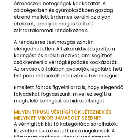
érrendszeri betegségek kockázatát. A
zöldségekben és gyümölcsökben gazdag
étrend mellett érdemes kerülni az olyan
ételeket, amelyek magas telített
zsírtartalommal rendelkeznek.
A rendszeres testmozgás szintén
elengedhetetlen. A fizikai aktivitás javítja a
keringést és erősíti a szívet, ami segíthet
csökkenteni a vérrögképződés kockázatát.
Az orvosok általában javasolják legalább heti
150 perc mérsékelt intenzitású testmozgást.
Emellett fontos figyelni arra is, hogy elegendő
folyadékot fogyasszunk, mivel ez segíti a
megfelelő keringést és hidratáltságot.
MILYEN TÍPUSÚ VÉRHÍGÍTÓK LÉTEZNEK ÉS
MELYIKET MIKOR JAVASOLT SZEDNI?
A vérhígítók két fő kategóriába sorolhatók:
közvetlen és közvetett antikoagulánsok. A