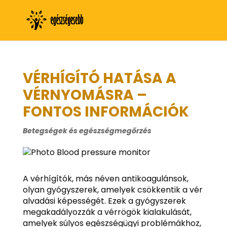
VÉRHÍGÍTÓ HATÁSA A
VÉRNYOMÁSRA –
FONTOS INFORMÁCIÓK
Betegségek és egészségmegőrzés
A vérhígítók, más néven antikoagulánsok,
olyan gyógyszerek, amelyek csökkentik a vér
alvadási képességét. Ezek a gyógyszerek
megakadályozzák a vérrögök kialakulását,
amelyek súlyos egészségügyi problémákhoz,