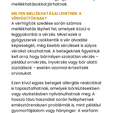
mellékhatásokkal járhatnak.
MILYEN MELLÉKHATÁSAI LEHETNEK A
VÉRHÍGÍTÓKNAK?
A vérhígítók szedése során számos
mellékhatás léphet fel, amelyek közül a
leggyakoribb a vérzés. Mivel ezek a
gyógyszerek csökkentik a vér alvadási
képességét, még kisebb sérülések is súlyos
vérzést okozhatnak. A betegeknek figyelniük
kell arra, hogy bármilyen szokatlan vérzés –
például orrvérzés, ínyvérzés vagy bőr alatti
zúzódások – esetén azonnal értesítsék
orvosukat.
Ezen kívül egyes betegek allergiás reakciókat
is tapasztalhatnak, amelyek bőrkiütésekben
vagy viszketésben nyilvánulhatnak meg. A
hosszú távú használat során felléphetnek
emésztőrendszeri problémák is, mint például
gyomorfájdalom vagy hányinger. A warfarin