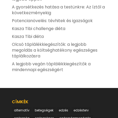
A gyorsétkezés hatása a testünkre: Az íztől a
következményekig
Potencianövelés: tévhitek és igazságok
Kasza Tibi challenge diéta
Kasza Tibi diéta
Olcsó táplálékkiegészítők: a legjobb
megoldás a költséghatékony egészséges
táplálkozásra
A legjobb vegán táplálékkiegészítők a
mindennapi egészségért
CÍMKÉK
alternatív
betegségek
edzés
edzésterv