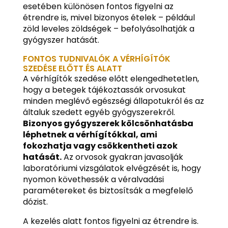
esetében különösen fontos figyelni az
étrendre is, mivel bizonyos ételek – például
zöld leveles zöldségek – befolyásolhatják a
gyógyszer hatását.
FONTOS TUDNIVALÓK A VÉRHÍGÍTÓK
SZEDÉSE ELŐTT ÉS ALATT
A vérhígítók szedése előtt elengedhetetlen,
hogy a betegek tájékoztassák orvosukat
minden meglévő egészségi állapotukról és az
általuk szedett egyéb gyógyszerekről.
Bizonyos gyógyszerek kölcsönhatásba
léphetnek a vérhígítókkal, ami
fokozhatja vagy csökkentheti azok
hatását.
Az orvosok gyakran javasolják
laboratóriumi vizsgálatok elvégzését is, hogy
nyomon követhessék a véralvadási
paramétereket és biztosítsák a megfelelő
dózist.
A kezelés alatt fontos figyelni az étrendre is.