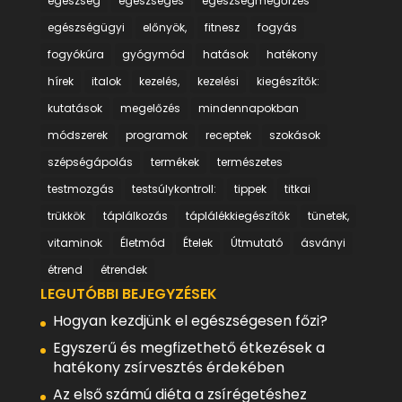
egészség
egészséges
egészségmegőrzés
egészségügyi
előnyök,
fitnesz
fogyás
fogyókúra
gyógymód
hatások
hatékony
hírek
italok
kezelés,
kezelési
kiegészítők:
kutatások
megelőzés
mindennapokban
módszerek
programok
receptek
szokások
szépségápolás
termékek
természetes
testmozgás
testsúlykontroll:
tippek
titkai
trükkök
táplálkozás
táplálékkiegészítők
tünetek,
vitaminok
Életmód
Ételek
Útmutató
ásványi
étrend
étrendek
LEGUTÓBBI BEJEGYZÉSEK
Hogyan kezdjünk el egészségesen főzi?
Egyszerű és megfizethető étkezések a
hatékony zsírvesztés érdekében
Az első számú diéta a zsírégetéshez