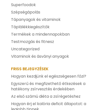
Superfoodok
Szépségápolás
Tápanyagok és vitaminok
Táplálékkiegészítők
Termékek a mindennapokban
Testmozgás és fitnesz
Uncategorized
Vitaminok és ásványi anyagok
FRISS BEJEGYZÉSEK
Hogyan kezdjünk el egészségesen főzi?
Egyszerű és megfizethető étkezések a
hatékony zsírvesztés érdekében
Az első számú diéta a zsírégetéshez
Hogyan érj el kalória deficit állapotot: a
legjobb tippek