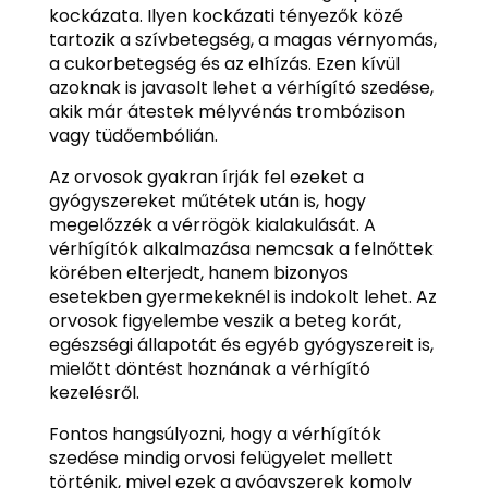
kockázata. Ilyen kockázati tényezők közé
tartozik a szívbetegség, a magas vérnyomás,
a cukorbetegség és az elhízás. Ezen kívül
azoknak is javasolt lehet a vérhígító szedése,
akik már átestek mélyvénás trombózison
vagy tüdőembólián.
Az orvosok gyakran írják fel ezeket a
gyógyszereket műtétek után is, hogy
megelőzzék a vérrögök kialakulását. A
vérhígítók alkalmazása nemcsak a felnőttek
körében elterjedt, hanem bizonyos
esetekben gyermekeknél is indokolt lehet. Az
orvosok figyelembe veszik a beteg korát,
egészségi állapotát és egyéb gyógyszereit is,
mielőtt döntést hoznának a vérhígító
kezelésről.
Fontos hangsúlyozni, hogy a vérhígítók
szedése mindig orvosi felügyelet mellett
történik, mivel ezek a gyógyszerek komoly