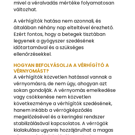
mivel a véralvadás mértéke folyamatosan
változhat.
A vérhígítók hatása nem azonnali, és
általában néhány nap elteltével érezhető.
Ezért fontos, hogy a betegek tisztában
legyenek a gyógyszer szedésének
időtartamával és a szükséges
ellenőrzésekkel.
HOGYAN BEFOLYÁSOLJA A VÉRHÍGÍTÓ A
VÉRNYOMÁST?
A vérhígítók közvetlen hatással vannak a
vérnyomásra, de nem úgy, ahogyan azt
sokan gondolják. A vérnyomás emelkedése
vagy csökkenése nem közvetlen
következménye a vérhígítók szedésének,
hanem inkább a vérrögképződés
megelőzésével és a keringési rendszer
stabilizálásával kapcsolatos. A vérrögök
kialakulása ugyanis hozzájárulhat a magas