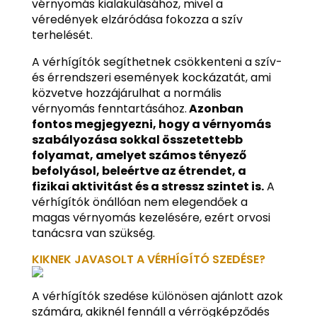
vérnyomás kialakulásához, mivel a
véredények elzáródása fokozza a szív
terhelését.
A vérhígítók segíthetnek csökkenteni a szív-
és érrendszeri események kockázatát, ami
közvetve hozzájárulhat a normális
vérnyomás fenntartásához.
Azonban
fontos megjegyezni, hogy a vérnyomás
szabályozása sokkal összetettebb
folyamat, amelyet számos tényező
befolyásol, beleértve az étrendet, a
fizikai aktivitást és a stressz szintet is.
A
vérhígítók önállóan nem elegendőek a
magas vérnyomás kezelésére, ezért orvosi
tanácsra van szükség.
KIKNEK JAVASOLT A VÉRHÍGÍTÓ SZEDÉSE?
A vérhígítók szedése különösen ajánlott azok
számára, akiknél fennáll a vérrögképződés