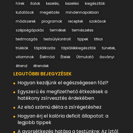
hírek
italok
kezelés,
kezelési
kiegészítők:
kutatások
megelőzés
mindennapokban
módszerek
programok
receptek
szokások
szépségápolás
termékek
természetes
testmozgás
testsúlykontroll:
tippek
titkai
trükkök
táplálkozás
táplálékkiegészítők
tünetek,
vitaminok
Életmód
Ételek
Útmutató
ásványi
étrend
étrendek
LEGUTÓBBI BEJEGYZÉSEK
Hogyan kezdjünk el egészségesen főzi?
Egyszerű és megfizethető étkezések a
hatékony zsírvesztés érdekében
Az első számú diéta a zsírégetéshez
Hogyan érj el kalória deficit állapotot: a
legjobb tippek
A gyorsétkezés hatása a testünkre: Az íztől