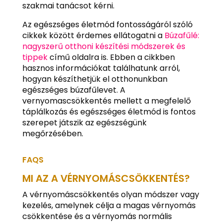
szakmai tanácsot kérni.
Az egészséges életmód fontosságáról szóló
cikkek között érdemes ellátogatni a
Búzafűlé:
nagyszerű otthoni készítési módszerek és
tippek
című oldalra is. Ebben a cikkben
hasznos információkat találhatunk arról,
hogyan készíthetjük el otthonunkban
egészséges búzafűlevet. A
vernyomascsökkentés mellett a megfelelő
táplálkozás és egészséges életmód is fontos
szerepet játszik az egészségünk
megőrzésében.
FAQS
MI AZ A VÉRNYOMÁSCSÖKKENTÉS?
A vérnyomáscsökkentés olyan módszer vagy
kezelés, amelynek célja a magas vérnyomás
csökkentése és a vérnyomás normális