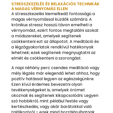
STRESSZKEZELÉS ÉS RELAXÁCIÓS TECHNIKÁK
A MAGAS VÉRNYOMÁS ELLEN
A stresszkezelés kiemelkedő fontosságú a
magas vérnyomással küzdők számára. A
krónikus stressz hosszú távon emelheti a
vérnyomást, ezért fontos megtalálni azokat
a módszereket, amelyek segítenek
csökkenteni ezt az állapotot. A meditáció és
a légzőgyakorlatok rendkívül hatékonyak
lehetnek; ezek segítenek megnyugtatni az
elmét és csökkenteni a szorongást.
A napi néhány perc csendes meditáció vagy
mély légzés már elegendő lehet ahhoz, hogy
pozitív hatással legyen az egészségünkre.
Ezen kívül érdemes bevezetni olyan
tevékenységeket is, amelyek örömet
okoznak és segítenek kikapcsolódni. Legyen
szó hobbikról, mint például festés vagy
kertészkedés, vagy akár barátokkal való
találkozóról – ezek mind hozzájárulhatnak