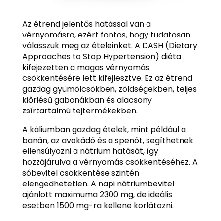
Az étrend jelentős hatással van a
vérnyomásra, ezért fontos, hogy tudatosan
válasszuk meg az ételeinket. A DASH (Dietary
Approaches to Stop Hypertension) diéta
kifejezetten a magas vérnyomás
csökkentésére lett kifejlesztve. Ez az étrend
gazdag gyümölcsökben, zöldségekben, teljes
kiőrlésű gabonákban és alacsony
zsírtartalmú tejtermékekben.
A káliumban gazdag ételek, mint például a
banán, az avokádó és a spenót, segíthetnek
ellensúlyozni a nátrium hatását, így
hozzájárulva a vérnyomás csökkentéséhez. A
sóbevitel csökkentése szintén
elengedhetetlen. A napi nátriumbevitel
ajánlott maximuma 2300 mg, de ideális
esetben 1500 mg-ra kellene korlátozni.