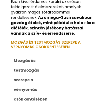
Ezen kívül érdemes kerülni az erősen
feldolgozott élelmiszereket, amelyek
gyakran magas sótartalommal
rendelkeznek.
Az omega-3 zsírsavakban
gazdag ételek, mint például a halak és a
diófélék, szintén jótékony hatással
vannak a szív- és érrendszerre.
MOZGÁS ÉS TESTMOZGÁS SZEREPE A
VÉRNYOMÁS CSÖKKENTÉSÉBEN
Mozgás és
testmozgás
szerepe a
vérnyomás
csökkentésében