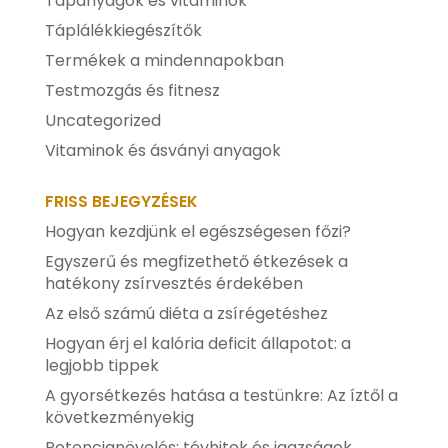
Tápanyagok és vitaminok
Táplálékkiegészítők
Termékek a mindennapokban
Testmozgás és fitnesz
Uncategorized
Vitaminok és ásványi anyagok
FRISS BEJEGYZÉSEK
Hogyan kezdjünk el egészségesen főzi?
Egyszerű és megfizethető étkezések a
hatékony zsírvesztés érdekében
Az első számú diéta a zsírégetéshez
Hogyan érj el kalória deficit állapotot: a
legjobb tippek
A gyorsétkezés hatása a testünkre: Az íztől a
következményekig
Potencianövelés: tévhitek és igazságok