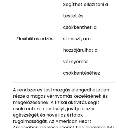
Segíthet ellazítani a
testet és
csökkentheti a
Flexibilitás edzés
stresszt, ami
hozzájárulhat a
vérnyomás
csökkentéséhez
A rendszeres testmozgás elengedhetetlen
része a magas vérnyomás kezelésének és
megelőzésének. A fizikai aktivitás segít
csökkenteni a testsúlyt, javítja a szív
egészségét és növeli az érfalak
rugalmasságát. Az American Heart
Association ajánlása szerint heti legalább 150