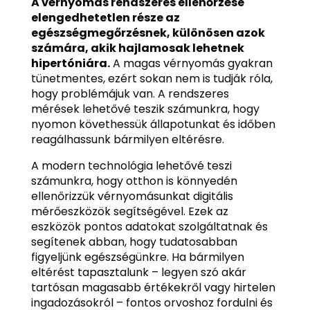
A vérnyomás rendszeres ellenőrzése
elengedhetetlen része az
egészségmegőrzésnek, különösen azok
számára, akik hajlamosak lehetnek
hipertóniára.
A magas vérnyomás gyakran
tünetmentes, ezért sokan nem is tudják róla,
hogy problémájuk van. A rendszeres
mérések lehetővé teszik számunkra, hogy
nyomon követhessük állapotunkat és időben
reagálhassunk bármilyen eltérésre.
A modern technológia lehetővé teszi
számunkra, hogy otthon is könnyedén
ellenőrizzük vérnyomásunkat digitális
mérőeszközök segítségével. Ezek az
eszközök pontos adatokat szolgáltatnak és
segítenek abban, hogy tudatosabban
figyeljünk egészségünkre. Ha bármilyen
eltérést tapasztalunk – legyen szó akár
tartósan magasabb értékekről vagy hirtelen
ingadozásokról – fontos orvoshoz fordulni és