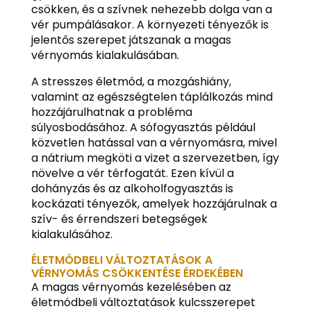
csökken, és a szívnek nehezebb dolga van a
vér pumpálásakor. A környezeti tényezők is
jelentős szerepet játszanak a magas
vérnyomás kialakulásában.
A stresszes életmód, a mozgáshiány,
valamint az egészségtelen táplálkozás mind
hozzájárulhatnak a probléma
súlyosbodásához. A sófogyasztás például
közvetlen hatással van a vérnyomásra, mivel
a nátrium megköti a vizet a szervezetben, így
növelve a vér térfogatát. Ezen kívül a
dohányzás és az alkoholfogyasztás is
kockázati tényezők, amelyek hozzájárulnak a
szív- és érrendszeri betegségek
kialakulásához.
ÉLETMÓDBELI VÁLTOZTATÁSOK A
VÉRNYOMÁS CSÖKKENTÉSE ÉRDEKÉBEN
A magas vérnyomás kezelésében az
életmódbeli változtatások kulcsszerepet