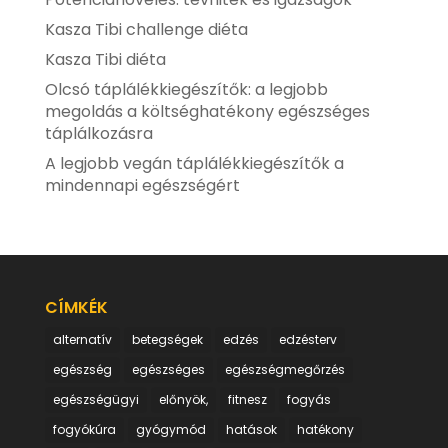
Kasza Tibi challenge diéta
Kasza Tibi diéta
Olcsó táplálékkiegészítők: a legjobb
megoldás a költséghatékony egészséges
táplálkozásra
A legjobb vegán táplálékkiegészítők a
mindennapi egészségért
CÍMKÉK
alternatív
betegségek
edzés
edzésterv
egészség
egészséges
egészségmegőrzés
egészségügyi
előnyök,
fitnesz
fogyás
fogyókúra
gyógymód
hatások
hatékony