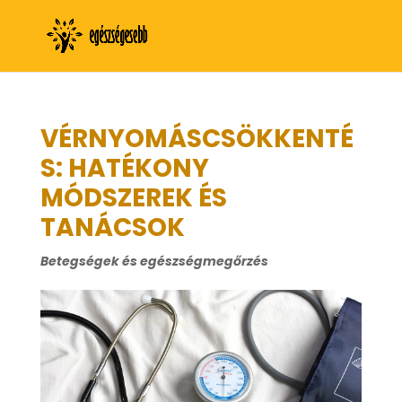
VÉRNYOMÁSCSÖKKENTÉ
S: HATÉKONY
MÓDSZEREK ÉS
TANÁCSOK
Betegségek és egészségmegőrzés