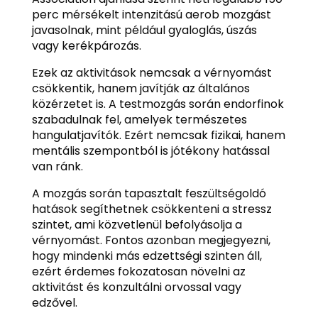
perc mérsékelt intenzitású aerob mozgást
javasolnak, mint például gyaloglás, úszás
vagy kerékpározás.
Ezek az aktivitások nemcsak a vérnyomást
csökkentik, hanem javítják az általános
közérzetet is. A testmozgás során endorfinok
szabadulnak fel, amelyek természetes
hangulatjavítók. Ezért nemcsak fizikai, hanem
mentális szempontból is jótékony hatással
van ránk.
A mozgás során tapasztalt feszültségoldó
hatások segíthetnek csökkenteni a stressz
szintet, ami közvetlenül befolyásolja a
vérnyomást. Fontos azonban megjegyezni,
hogy mindenki más edzettségi szinten áll,
ezért érdemes fokozatosan növelni az
aktivitást és konzultálni orvossal vagy
edzővel.