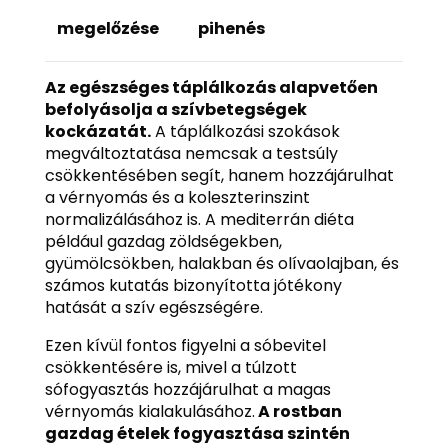
megelőzése
pihenés
Az egészséges táplálkozás alapvetően
befolyásolja a szívbetegségek
kockázatát.
A táplálkozási szokások
megváltoztatása nemcsak a testsúly
csökkentésében segít, hanem hozzájárulhat
a vérnyomás és a koleszterinszint
normalizálásához is. A mediterrán diéta
például gazdag zöldségekben,
gyümölcsökben, halakban és olívaolajban, és
számos kutatás bizonyította jótékony
hatását a szív egészségére.
Ezen kívül fontos figyelni a sóbevitel
csökkentésére is, mivel a túlzott
sófogyasztás hozzájárulhat a magas
vérnyomás kialakulásához.
A rostban
gazdag ételek fogyasztása szintén