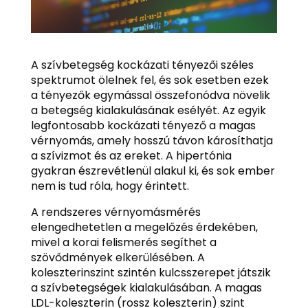
A szívbetegség kockázati tényezői széles
spektrumot ölelnek fel, és sok esetben ezek
a tényezők egymással összefonódva növelik
a betegség kialakulásának esélyét. Az egyik
legfontosabb kockázati tényező a magas
vérnyomás, amely hosszú távon károsíthatja
a szívizmot és az ereket. A hipertónia
gyakran észrevétlenül alakul ki, és sok ember
nem is tud róla, hogy érintett.
A rendszeres vérnyomásmérés
elengedhetetlen a megelőzés érdekében,
mivel a korai felismerés segíthet a
szövődmények elkerülésében. A
koleszterinszint szintén kulcsszerepet játszik
a szívbetegségek kialakulásában. A magas
LDL-koleszterin (rossz koleszterin) szint