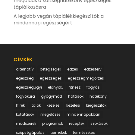
megoldás a költséghatékony egészséges
táplálkozásra
A legjobb vegán táplálékkiegészítők a
mindennapi egészségért
CÍMKÉK
alternatív
betegségek
edzés
edzésterv
egészség
egészséges
egészségmegőrzés
egészségügyi
előnyök,
fitnesz
fogyás
fogyókúra
gyógymód
hatások
hatékony
hírek
italok
kezelés,
kezelési
kiegészítők:
kutatások
megelőzés
mindennapokban
módszerek
programok
receptek
szokások
szépségápolás
termékek
természetes