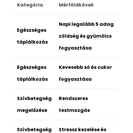
Kategória
Mérföldkövek
Napi legalább 5 adag
Egészséges
zöldség és gyümölcs
táplálkozás
fogyasztása
Egészséges
Kevesebb só és cukor
táplálkozás
fogyasztása
Szívbetegség
Rendszeres
megelőzése
testmozgás
Szívbetegség
Stressz kezelése és