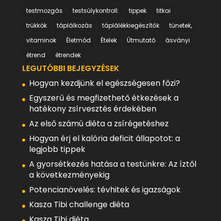
testmozgás
testsúlykontroll:
tippek
titkai
trükkök
táplálkozás
táplálékkiegészítők
tünetek,
vitaminok
Életmód
Ételek
Útmutató
ásványi
étrend
étrendek
LEGUTÓBBI BEJEGYZÉSEK
Hogyan kezdjünk el egészségesen főzi?
Egyszerű és megfizethető étkezések a
hatékony zsírvesztés érdekében
Az első számú diéta a zsírégetéshez
Hogyan érj el kalória deficit állapotot: a
legjobb tippek
A gyorsétkezés hatása a testünkre: Az íztől
a következményekig
Potencianövelés: tévhitek és igazságok
Kasza Tibi challenge diéta
Kasza Tibi diéta