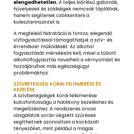
elengedhetetlen.
A teljes kiőrlésű gabonák,
hüvelyesek és zöldségek nemcsak táplálóak,
hanem segítenek csökkenteni a
koleszterinszintet is.
A megfelelő hidratáció is fontos; elegendő
vízfogyasztással támogathatjuk a szív- és
érrendszer működését. Az alkohol
fogyasztását mérsékelni kell, mivel a túlzott
alkoholfogyasztás növelheti a vérnyomást és
hozzájárulhat más egészségügyi
problémákhoz.
SZÍVBETEGSÉG KORAI FELISMERÉSE ÉS
KEZELÉSE
A szívbetegségek korai felismerése
kulcsfontosságú a hatékony kezeléshez és
megelőzéshez. A rendszeres orvosi
vizsgálatok során végzett szűrések
segíthetnek azonosítani a kockázati
tényezőket, mint például a magas