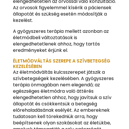
elengedhetetlen az orvossal való konzultáció.
Az orvosok figyelemmel kísérik a páciensek
állapotát és szükség esetén módosítják a
kezelést.
A gyógyszeres terápia mellett azonban az
életmódbeli változtatások is
elengedhetetlenek ahhoz, hogy tartós
eredményeket érjünk el.
ÉLETMÓDVÁLTÁS SZEREPE A SZÍVBETEGSÉG
KEZELÉSÉBEN
Az életmódváltás kulcsszerepet játszik a
szívbetegségek kezelésében. A gyógyszeres
terápia önmagában nem elegendő; az
egészséges életmódra való áttérés
elengedhetetlen ahhoz, hogy javítsuk a szív
állapotát és csökkentsük a betegség
előrehaladásának esélyét. Az embereknek
tudatosan kell törekedniük arra, hogy
beépítsenek olyan szokásokat az életükbe,