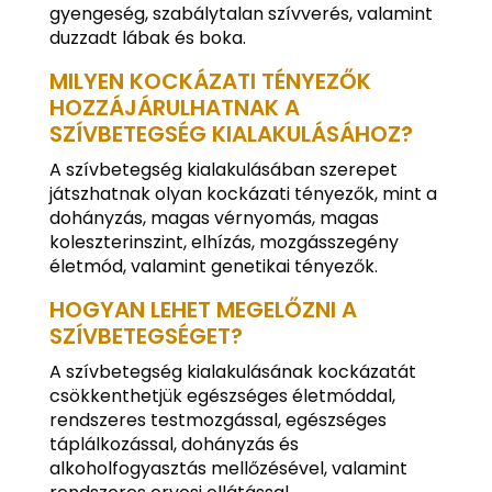
gyengeség, szabálytalan szívverés, valamint
duzzadt lábak és boka.
MILYEN KOCKÁZATI TÉNYEZŐK
HOZZÁJÁRULHATNAK A
SZÍVBETEGSÉG KIALAKULÁSÁHOZ?
A szívbetegség kialakulásában szerepet
játszhatnak olyan kockázati tényezők, mint a
dohányzás, magas vérnyomás, magas
koleszterinszint, elhízás, mozgásszegény
életmód, valamint genetikai tényezők.
HOGYAN LEHET MEGELŐZNI A
SZÍVBETEGSÉGET?
A szívbetegség kialakulásának kockázatát
csökkenthetjük egészséges életmóddal,
rendszeres testmozgással, egészséges
táplálkozással, dohányzás és
alkoholfogyasztás mellőzésével, valamint