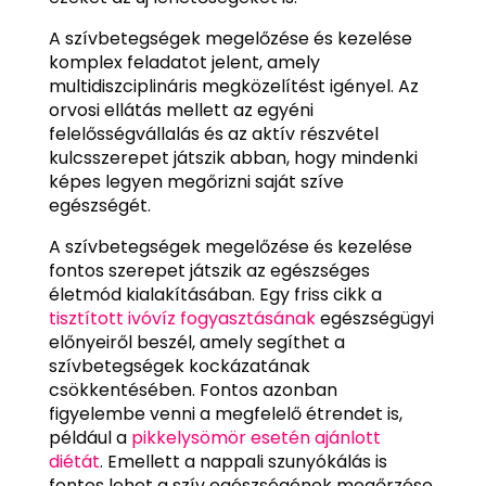
A szívbetegségek megelőzése és kezelése
komplex feladatot jelent, amely
multidiszciplináris megközelítést igényel. Az
orvosi ellátás mellett az egyéni
felelősségvállalás és az aktív részvétel
kulcsszerepet játszik abban, hogy mindenki
képes legyen megőrizni saját szíve
egészségét.
A szívbetegségek megelőzése és kezelése
fontos szerepet játszik az egészséges
életmód kialakításában. Egy friss cikk a
tisztított ivóvíz fogyasztásának
egészségügyi
előnyeiről beszél, amely segíthet a
szívbetegségek kockázatának
csökkentésében. Fontos azonban
figyelembe venni a megfelelő étrendet is,
például a
pikkelysömör esetén ajánlott
diétát
. Emellett a nappali szunyókálás is
fontos lehet a szív egészségének megőrzése