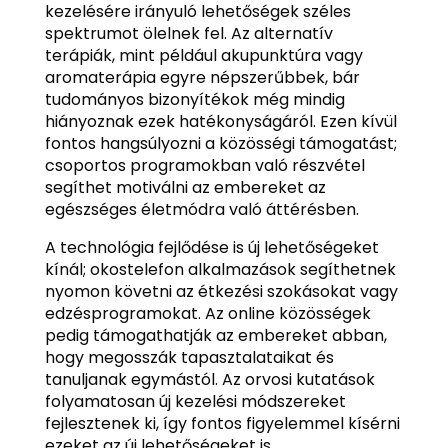
kezelésére irányuló lehetőségek széles
spektrumot ölelnek fel. Az alternatív
terápiák, mint például akupunktúra vagy
aromaterápia egyre népszerűbbek, bár
tudományos bizonyítékok még mindig
hiányoznak ezek hatékonyságáról. Ezen kívül
fontos hangsúlyozni a közösségi támogatást;
csoportos programokban való részvétel
segíthet motiválni az embereket az
egészséges életmódra való áttérésben.
A technológia fejlődése is új lehetőségeket
kínál; okostelefon alkalmazások segíthetnek
nyomon követni az étkezési szokásokat vagy
edzésprogramokat. Az online közösségek
pedig támogathatják az embereket abban,
hogy megosszák tapasztalataikat és
tanuljanak egymástól. Az orvosi kutatások
folyamatosan új kezelési módszereket
fejlesztenek ki, így fontos figyelemmel kísérni
ezeket az új lehetőségeket is.