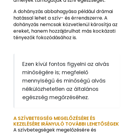
amelyek támogatják a szív egészségét.
A dohányzás abbahagyása például drámai
hatással lehet a szív- és érrendszerre. A
dohányzás nemcsak közvetlenül károsítja az
ereket, hanem hozzájárulhat más kockázati
tényezők fokozódásához is.
Ezen kívül fontos figyelni az alvás
minőségére is; megfelelő
mennyiségű és minőségű alvás
nélkülözhetetlen az általános
egészség megőrzéséhez.
A SZÍVBETEGSÉG MEGELŐZÉSÉRE ÉS
KEZELÉSÉRE IRÁNYULÓ TOVÁBBI LEHETŐSÉGEK
A szívbetegségek megelőzésére és