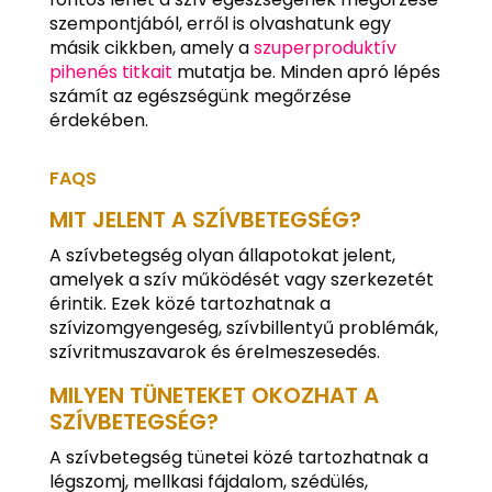
szempontjából, erről is olvashatunk egy
másik cikkben, amely a
szuperproduktív
pihenés titkait
mutatja be. Minden apró lépés
számít az egészségünk megőrzése
érdekében.
FAQS
MIT JELENT A SZÍVBETEGSÉG?
A szívbetegség olyan állapotokat jelent,
amelyek a szív működését vagy szerkezetét
érintik. Ezek közé tartozhatnak a
szívizomgyengeség, szívbillentyű problémák,
szívritmuszavarok és érelmeszesedés.
MILYEN TÜNETEKET OKOZHAT A
SZÍVBETEGSÉG?
A szívbetegség tünetei közé tartozhatnak a
légszomj, mellkasi fájdalom, szédülés,