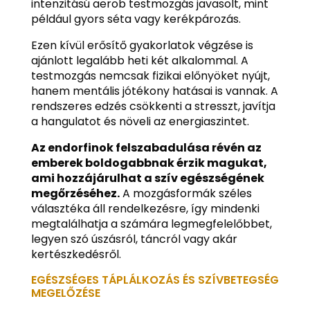
intenzitású aerob testmozgás javasolt, mint
például gyors séta vagy kerékpározás.
Ezen kívül erősítő gyakorlatok végzése is
ajánlott legalább heti két alkalommal. A
testmozgás nemcsak fizikai előnyöket nyújt,
hanem mentális jótékony hatásai is vannak. A
rendszeres edzés csökkenti a stresszt, javítja
a hangulatot és növeli az energiaszintet.
Az endorfinok felszabadulása révén az
emberek boldogabbnak érzik magukat,
ami hozzájárulhat a szív egészségének
megőrzéséhez.
A mozgásformák széles
választéka áll rendelkezésre, így mindenki
megtalálhatja a számára legmegfelelőbbet,
legyen szó úszásról, táncról vagy akár
kertészkedésről.
EGÉSZSÉGES TÁPLÁLKOZÁS ÉS SZÍVBETEGSÉG
MEGELŐZÉSE