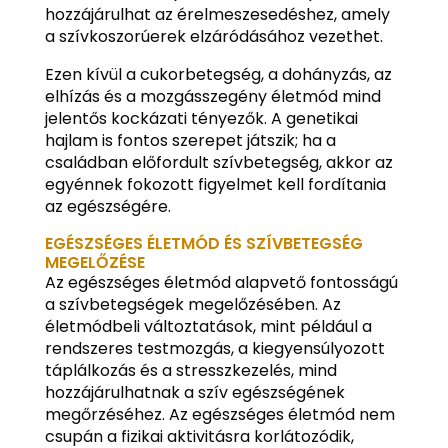
hozzájárulhat az érelmeszesedéshez, amely
a szívkoszorúerek elzáródásához vezethet.
Ezen kívül a cukorbetegség, a dohányzás, az
elhízás és a mozgásszegény életmód mind
jelentős kockázati tényezők. A genetikai
hajlam is fontos szerepet játszik; ha a
családban előfordult szívbetegség, akkor az
egyénnek fokozott figyelmet kell fordítania
az egészségére.
EGÉSZSÉGES ÉLETMÓD ÉS SZÍVBETEGSÉG
MEGELŐZÉSE
Az egészséges életmód alapvető fontosságú
a szívbetegségek megelőzésében. Az
életmódbeli változtatások, mint például a
rendszeres testmozgás, a kiegyensúlyozott
táplálkozás és a stresszkezelés, mind
hozzájárulhatnak a szív egészségének
megőrzéséhez. Az egészséges életmód nem
csupán a fizikai aktivitásra korlátozódik,