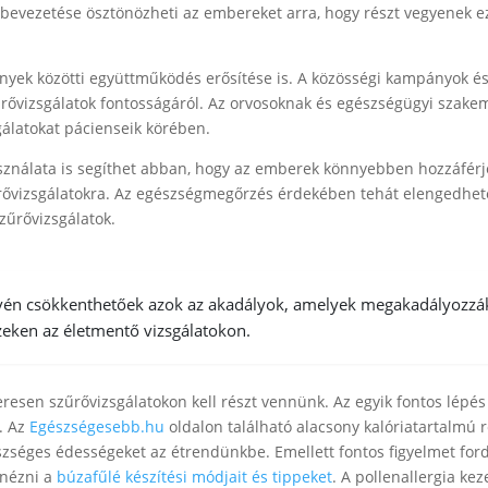
evezetése ösztönözheti az embereket arra, hogy részt vegyenek e
nyek közötti együttműködés erősítése is. A közösségi kampányok és
rővizsgálatok fontosságáról. Az orvosoknak és egészségügyi szak
gálatokat pácienseik körében.
sználata is segíthet abban, hogy az emberek könnyebben hozzáfér
űrővizsgálatokra. Az egészségmegőrzés érdekében tehát elengedhet
zűrővizsgálatok.
évén csökkenthetőek azok az akadályok, amelyek megakadályozzá
eken az életmentő vizsgálatokon.
sen szűrővizsgálatokon kell részt vennünk. Az egyik fontos lépés
. Az
Egészségesebb.hu
oldalon található alacsony kalóriatartalmú 
szséges édességeket az étrendünkbe. Emellett fontos figyelmet ford
gnézni a
búzafűlé készítési módjait és tippeket
. A pollenallergia kez