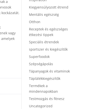
nak a
orvosok
Kiegyensúlyozott étrend
 kockázatát.
Mentális egészség
Otthon
t
Receptek és egészséges
zenek vagy
étkezési tippek
, amelyek
Speciális étrendek
sportszer és kiegészítők
Superfoodok
Szépségápolás
Tápanyagok és vitaminok
Táplálékkiegészítők
Termékek a
mindennapokban
Testmozgás és fitnesz
Uncategorized