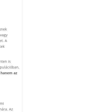
knek
 vagy
et. A
tek
nten is
opulációban,
, hanem az
ami
mára. Az