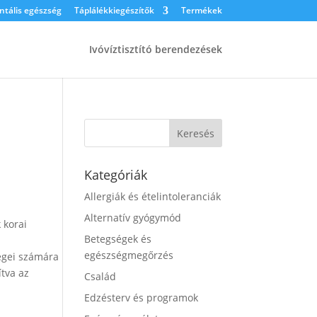
tális egészség
Táplálékkiegészítők
Termékek
Ivóvíztisztító berendezések
Kategóriák
Allergiák és ételintoleranciák
Alternatív gyógymód
 korai
Betegségek és
egészségmegőrzés
tegei számára
ítva az
Család
Edzésterv és programok