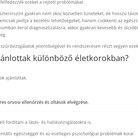
 felfedezzék ezeket a rejtett problémákat.
zterinszint gyakran nem okoz közvetlen tüneteket, de hosszú távo
nemcsak javítja a kezelési lehetőségeket, hanem csökkenti az egész
tádiumban kerül diagnosztizálásra, akkor gyakran kevesebb és olcsób
ség.
a szűrővizsgálatok jelentőségével és rendszeresen részt vegyen eze
ajánlottak különböző életkorokban?
ok ajánlottak.
s orvosi ellenőrzés és oltások elvégzése.
 fordítani a látás- és hallásvizsgálatokra is.
tális egészséggel és az esetleges pszichológiai problémák korai