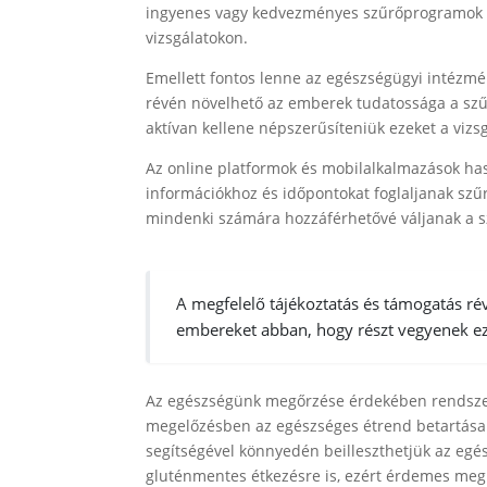
ingyenes vagy kedvezményes szűrőprogramok b
vizsgálatokon.
Emellett fontos lenne az egészségügyi intézmé
révén növelhető az emberek tudatossága a szű
aktívan kellene népszerűsíteniük ezeket a vizs
Az online platformok és mobilalkalmazások ha
információkhoz és időpontokat foglaljanak sz
mindenki számára hozzáférhetővé váljanak a s
A megfelelő tájékoztatás és támogatás r
embereket abban, hogy részt vegyenek ez
Az egészségünk megőrzése érdekében rendszere
megelőzésben az egészséges étrend betartása
segítségével könnyedén beilleszthetjük az egé
gluténmentes étkezésre is, ezért érdemes me