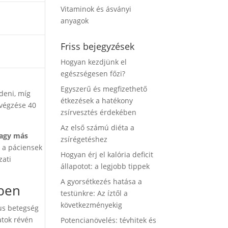
Vitaminok és ásványi
anyagok
Friss bejegyzések
Hogyan kezdjünk el
egészségesen főzi?
Egyszerű és megfizethető
deni, míg
étkezések a hatékony
lvégzése 40
zsírvesztés érdekében
Az első számú diéta a
vagy más
zsírégetéshez
y a páciensek
Hogyan érj el kalória deficit
zati
állapotot: a legjobb tippek
A gyorsétkezés hatása a
ében
testünkre: Az íztől a
következményekig
kus betegség
atok révén
Potencianövelés: tévhitek és