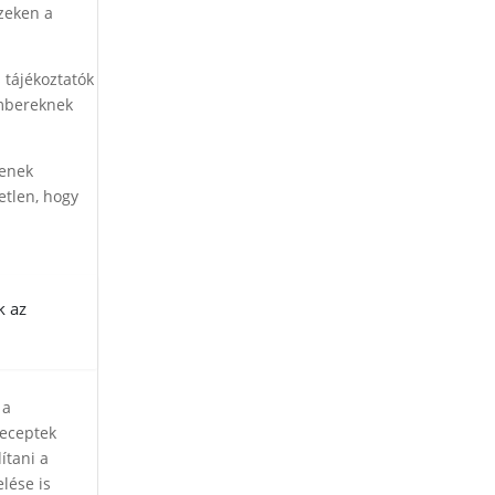
zeken a
 tájékoztatók
embereknek
jenek
etlen, hogy
k az
 a
receptek
ítani a
elése is