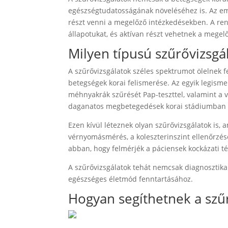
egészségtudatosságának növeléséhez is. Az em
részt venni a megelőző intézkedésekben. A ren
állapotukat, és aktívan részt vehetnek a megel
Milyen típusú szűrővizsgá
A szűrővizsgálatok széles spektrumot ölelnek f
betegségek korai felismerése. Az egyik legism
méhnyakrák szűrését Pap-teszttel, valamint a v
daganatos megbetegedések korai stádiumban tö
Ezen kívül léteznek olyan szűrővizsgálatok is, 
vérnyomásmérés, a koleszterinszint ellenőrzés
abban, hogy felmérjék a páciensek kockázati té
A szűrővizsgálatok tehát nemcsak diagnosztika
egészséges életmód fenntartásához.
Hogyan segíthetnek a szű