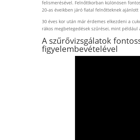
felismerésével. Felnőttkorban különösen fonto
20-as éveikben járó fiatal felnőtteknek ajánlo
30 éves kor után már érdemes elkezdeni a cuko
rákos megbetegedések szűrései, mint például
A szűrővizsgálatok fontos
figyelembevételével