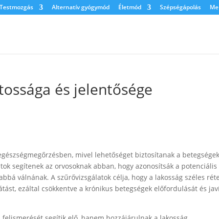
Testmozgás
Alternatív gyógymód
Életmód
Szépségápolás
Men
tossága és jelentősége
 egészségmegőrzésben, mivel lehetőséget biztosítanak a betegségek
atok segítenek az orvosoknak abban, hogy azonosítsák a potenciális
bbá válnának. A szűrővizsgálatok célja, hogy a lakosság széles ré
tást, ezáltal csökkentve a krónikus betegségek előfordulását és jav
 felismerését segítik elő, hanem hozzájárulnak a lakosság