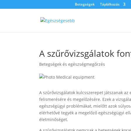
Betegségek
Táplálkozás
A szűrővizsgálatok fon
Betegségek és egészségmegőrzés
A szűrővizsgálatok kulcsszerepet játszanak az
felismerésére és megelőzésére. Ezek a vizsgál
egészségügyi problémákat, mielőtt azok súlyosa
elérhetővé tegyék a megelőző egészségügyi ellá
életminőséget.
A szűrővizsgálatok nemcsak a betegségek korai