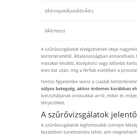
VÃ©rnyomÃ¡smÃ©rÃ©s
VÃ©rteszt
A szűrővizsgálatok elvégzésének ideje nagymért
kórtörténetétől. Általánosságban elmondható, 
másokat később, középkorú vagy idősebb korba
éves kor után, míg a férfiak esetében a proszta
Fontos figyelembe venni a családi kórtörténetet
súlyos betegség, akkor érdemes korábban elv
konzultáljanak orvosukkal arról, mikor és mily
tényezőiket.
A szűrővizsgálatok jelent
A szűrővizsgálatok legfontosabb szerepe kétség
kezdetben tünetmentes lehet, ami megnehezíti 