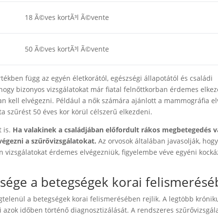
18 Ã©ves kortÃ³l Ã©vente
50 Ã©ves kortÃ³l Ã©vente
ékben függ az egyén életkorától, egészségi állapotától és családi
hogy bizonyos vizsgálatokat már fiatal felnőttkorban érdemes elkez
n kell elvégezni. Például a nők számára ajánlott a mammográfia e
ta szűrést 50 éves kor körül célszerű elkezdeni.
 is.
Ha valakinek a családjában előfordult rákos megbetegedés 
égezni a szűrővizsgálatokat.
Az orvosok általában javasolják, hog
en vizsgálatokat érdemes elvégezniük, figyelembe véve egyéni kocká
ősége a betegségek korai felismerés
telenül a betegségek korai felismerésében rejlik. A legtöbb króni
azok időben történő diagnosztizálását. A rendszeres szűrővizsgál