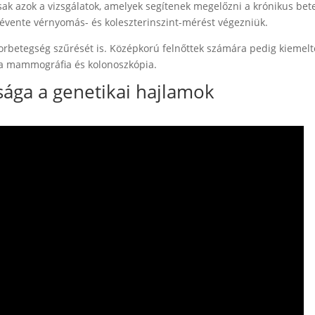
sak azok a vizsgálatok, amelyek segítenek megelőzni a krónikus bet
tt évente vérnyomás- és koleszterinszint-mérést végezniük.
rbetegség szűrését is. Középkorú felnőttek számára pedig kiemelt
 a mammográfia és kolonoszkópia.
sága a genetikai hajlamok