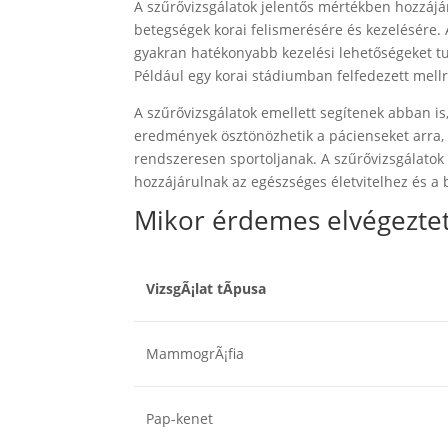
A szűrővizsgálatok jelentős mértékben hozzájá
betegségek korai felismerésére és kezelésére.
gyakran hatékonyabb kezelési lehetőségeket tu
Például egy korai stádiumban felfedezett mell
A szűrővizsgálatok emellett segítenek abban i
eredmények ösztönözhetik a pácienseket arra,
rendszeresen sportoljanak. A szűrővizsgálatok
hozzájárulnak az egészséges életvitelhez és 
Mikor érdemes elvégeztetn
VizsgÃ¡lat tÃ­pusa
MammogrÃ¡fia
Pap-kenet