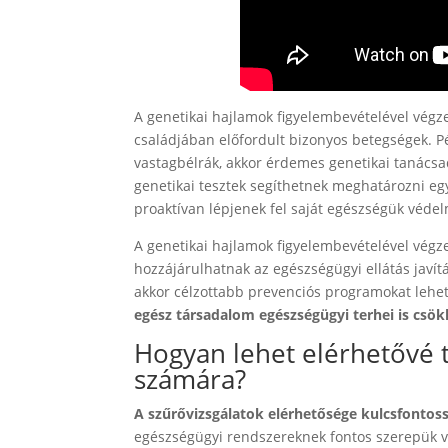
A genetikai hajlamok figyelembevételével végz
családjában előfordult bizonyos betegségek. Pé
vastagbélrák, akkor érdemes genetikai tanácsa
genetikai tesztek segíthetnek meghatározni egye
proaktívan lépjenek fel saját egészségük véde
A genetikai hajlamok figyelembevételével végz
hozzájárulhatnak az egészségügyi ellátás javí
akkor célzottabb prevenciós programokat lehet
egész társadalom egészségügyi terhei is csö
Hogyan lehet elérhetővé t
számára?
A szűrővizsgálatok elérhetősége kulcsfontos
egészségügyi rendszereknek fontos szerepük va