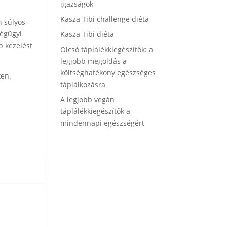
igazságok
Kasza Tibi challenge diéta
n súlyos
ségügyi
Kasza Tibi diéta
b kezelést
Olcsó táplálékkiegészítők: a
legjobb megoldás a
költséghatékony egészséges
ken.
táplálkozásra
A legjobb vegán
táplálékkiegészítők a
mindennapi egészségért