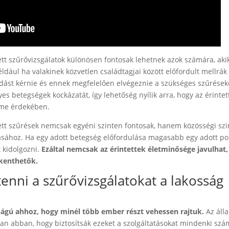
ett szűrővizsgálatok különösen fontosak lehetnek azok számára, aki
ldául ha valakinek közvetlen családtagjai között előfordult mellrák
dást kérnie és ennek megfelelően elvégeznie a szükséges szűrések
s betegségek kockázatát, így lehetőség nyílik arra, hogy az érintet
lme érdekében.
ett szűrések nemcsak egyéni szinten fontosak, hanem közösségi szi
tásához. Ha egy adott betegség előfordulása magasabb egy adott p
 kidolgozni.
Ezáltal nemcsak az érintettek életminősége javulhat
kkenthetők.
enni a szűrővizsgálatokat a lakosság
ságú ahhoz, hogy minél több ember részt vehessen rajtuk.
Az áll
n abban, hogy biztosítsák ezeket a szolgáltatásokat mindenki szá