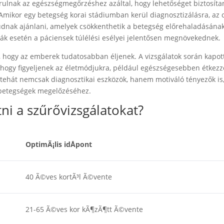
rulnak az egészségmegőrzéshez azáltal, hogy lehetőséget biztosíta
 Amikor egy betegség korai stádiumban kerül diagnosztizálásra, az 
dnak ajánlani, amelyek csökkenthetik a betegség előrehaladásának
rák esetén a páciensek túlélési esélyei jelentősen megnövekednek.
s, hogy az emberek tudatosabban éljenek. A vizsgálatok során kapot
 hogy figyeljenek az életmódjukra, például egészségesebben étkez
 tehát nemcsak diagnosztikai eszközök, hanem motiváló tényezők is
a betegségek megelőzéséhez.
i a szűrővizsgálatokat?
OptimÃ¡lis idÅpont
40 Ã©ves kortÃ³l Ã©vente
21-65 Ã©ves kor kÃ¶zÃ¶tt Ã©vente