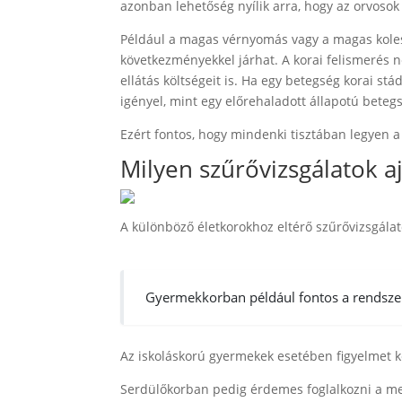
azonban lehetőség nyílik arra, hogy az orvosok
Például a magas vérnyomás vagy a magas koles
következményekkel járhat. A korai felismerés 
ellátás költségeit is. Ha egy betegség korai s
igényel, mint egy előrehaladott állapotú beteg
Ezért fontos, hogy mindenki tisztában legyen 
Milyen szűrővizsgálatok 
A különböző életkorokhoz eltérő szűrővizsgálat
Gyermekkorban például fontos a rendszere
Az iskoláskorú gyermekek esetében figyelmet kell
Serdülőkorban pedig érdemes foglalkozni a men