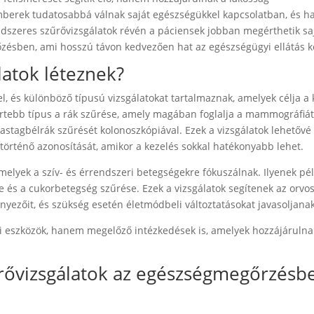
berek tudatosabbá válnak saját egészségükkel kapcsolatban, és h
dszeres szűrővizsgálatok révén a páciensek jobban megérthetik sa
őzésben, ami hosszú távon kedvezően hat az egészségügyi ellátás kö
latok léteznek?
el, és különböző típusú vizsgálatokat tartalmaznak, amelyek célja a
ertebb típus a rák szűrése, amely magában foglalja a mammográfiát 
astagbélrák szűrését kolonoszkópiával. Ezek a vizsgálatok lehetővé 
rténő azonosítását, amikor a kezelés sokkal hatékonyabb lehet.
amelyek a szív- és érrendszeri betegségekre fókuszálnak. Ilyenek pé
e és a cukorbetegség szűrése. Ezek a vizsgálatok segítenek az orvo
nyezőit, és szükség esetén életmódbeli változtatásokat javasoljanak
i eszközök, hanem megelőző intézkedések is, amelyek hozzájárulna
rővizsgálatok az egészségmegőrzésb