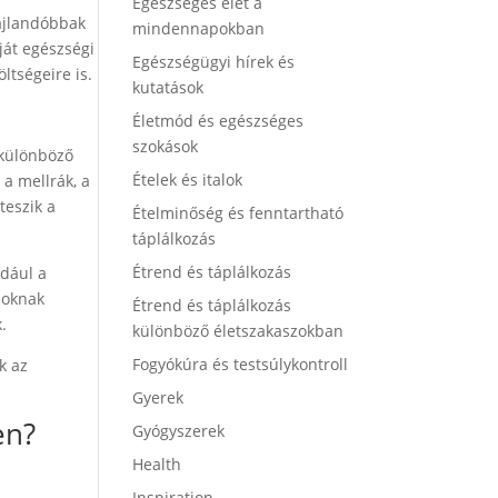
Egészséges élet a
ajlandóbbak
mindennapokban
ját egészségi
Egészségügyi hírek és
ltségeire is.
kutatások
Életmód és egészséges
szokások
 különböző
Ételek és italok
a mellrák, a
teszik a
Ételminőség és fenntartható
táplálkozás
Étrend és táplálkozás
ldául a
soknak
Étrend és táplálkozás
.
különböző életszakaszokban
Fogyókúra és testsúlykontroll
k az
Gyerek
en?
Gyógyszerek
Health
Inspiration