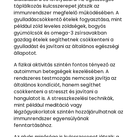
táplálkozás kulcsszerepet játszik az
immunrendszer megfelelő működésében. A
gyulladáscsökkentő ételek fogyasztása, mint
például zöld leveles zöldségek, bogyós
gyümölcsök és omega-3 zsírsavakban
gazdag ételek segíthetnek csökkenteni a
gyulladást és javítani az általános egészségi
állapotot.
A fizikai aktivitás szintén fontos tényező az
autoimmun betegségek kezelésében. A
rendszeres testmozgás nemcsak javítja az
általános kondíciót, hanem segíthet
csökkenteni a stresszt és javítani a
hangulatot is. A stresszkezelési technikák,
mint például meditáció vagy
légzőgyakorlatok szintén hozzájárulhatnak az
immunrendszer egyensúlyának
fenntartásához.
Az alvás minősége is kulcsszerepet játszik; a