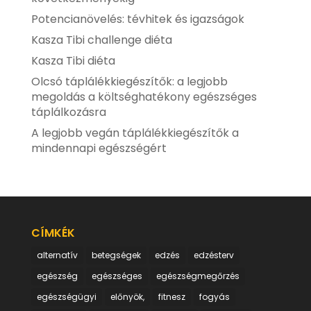
Potencianövelés: tévhitek és igazságok
Kasza Tibi challenge diéta
Kasza Tibi diéta
Olcsó táplálékkiegészítők: a legjobb
megoldás a költséghatékony egészséges
táplálkozásra
A legjobb vegán táplálékkiegészítők a
mindennapi egészségért
CÍMKÉK
alternatív
betegségek
edzés
edzésterv
egészség
egészséges
egészségmegőrzés
egészségügyi
előnyök,
fitnesz
fogyás