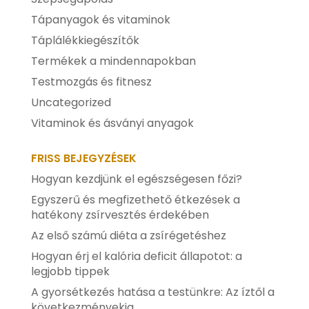
Tápanyagok és vitaminok
Táplálékkiegészítők
Termékek a mindennapokban
Testmozgás és fitnesz
Uncategorized
Vitaminok és ásványi anyagok
FRISS BEJEGYZÉSEK
Hogyan kezdjünk el egészségesen főzi?
Egyszerű és megfizethető étkezések a
hatékony zsírvesztés érdekében
Az első számú diéta a zsírégetéshez
Hogyan érj el kalória deficit állapotot: a
legjobb tippek
A gyorsétkezés hatása a testünkre: Az íztől a
következményekig