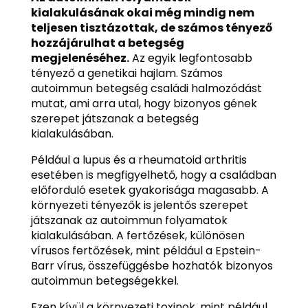
kialakulásának okai még mindig nem
teljesen tisztázottak, de számos tényező
hozzájárulhat a betegség
megjelenéséhez.
Az egyik legfontosabb
tényező a genetikai hajlam. Számos
autoimmun betegség családi halmozódást
mutat, ami arra utal, hogy bizonyos gének
szerepet játszanak a betegség
kialakulásában.
Például a lupus és a rheumatoid arthritis
esetében is megfigyelhető, hogy a családban
előforduló esetek gyakorisága magasabb. A
környezeti tényezők is jelentős szerepet
játszanak az autoimmun folyamatok
kialakulásában. A fertőzések, különösen
vírusos fertőzések, mint például a Epstein-
Barr vírus, összefüggésbe hozhatók bizonyos
autoimmun betegségekkel.
Ezen kívül a környezeti toxinok, mint például