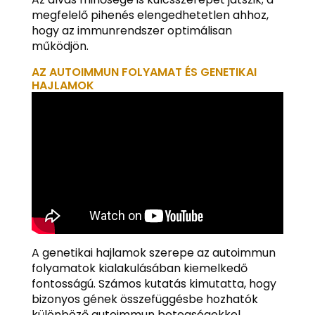
megfelelő pihenés elengedhetetlen ahhoz,
hogy az immunrendszer optimálisan
működjön.
AZ AUTOIMMUN FOLYAMAT ÉS GENETIKAI
HAJLAMOK
A genetikai hajlamok szerepe az autoimmun
folyamatok kialakulásában kiemelkedő
fontosságú. Számos kutatás kimutatta, hogy
bizonyos gének összefüggésbe hozhatók
különböző autoimmun betegségekkel.