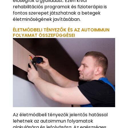
elősegítik a gyulladást. Ezen kívül
rehabilitációs programok és fizioterápia is
fontos szerepet játszhatnak a betegek
életminőségének javításában.
ÉLETMÓDBELI TÉNYEZŐK ÉS AZ AUTOIMMUN
FOLYAMAT ÖSSZEFÜGGÉSEI
Az életmódbeli tényezők jelentős hatással
lehetnek az autoimmun folyamatok
alakulására és lefolyására. Az egészséges