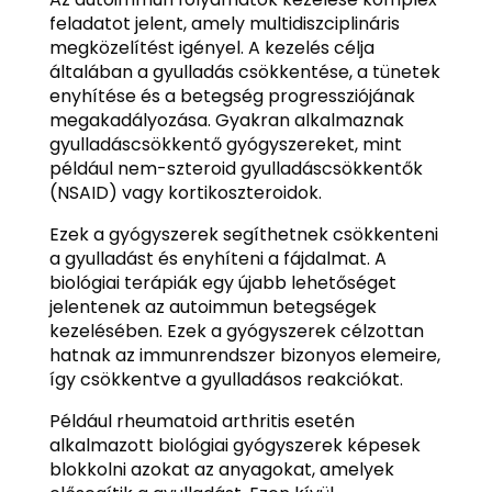
feladatot jelent, amely multidiszciplináris
megközelítést igényel. A kezelés célja
általában a gyulladás csökkentése, a tünetek
enyhítése és a betegség progressziójának
megakadályozása. Gyakran alkalmaznak
gyulladáscsökkentő gyógyszereket, mint
például nem-szteroid gyulladáscsökkentők
(NSAID) vagy kortikoszteroidok.
Ezek a gyógyszerek segíthetnek csökkenteni
a gyulladást és enyhíteni a fájdalmat. A
biológiai terápiák egy újabb lehetőséget
jelentenek az autoimmun betegségek
kezelésében. Ezek a gyógyszerek célzottan
hatnak az immunrendszer bizonyos elemeire,
így csökkentve a gyulladásos reakciókat.
Például rheumatoid arthritis esetén
alkalmazott biológiai gyógyszerek képesek
blokkolni azokat az anyagokat, amelyek