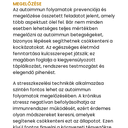
MEGELŐZÉSE
Az autoimmun folyamatok prevenciója és
megelőzése összetett feladatot jelent, amely
több aspektust ölel fel. Bár nem minden
esetben lehetséges teljes mértékben
megelőzni az autoimmun betegségeket,
bizonyos lépések segíthetnek csökkenteni a
kockázatokat. Az egészséges életmód
fenntartása kulcsszerepet játszik; ez
magában foglalja a kiegyensúlyozott
táplálkozást, rendszeres testmozgást és
elegendő pihenést.
A stresszkezelési technikák alkalmazása
szintén fontos lehet az autoimmun
folyamatok megelőzésében. A krónikus
stressz negatívan befolyásolhatja az
immunrendszer működését, ezért érdemes
olyan módszereket keresni, amelyek
segítenek csökkenteni ezt az állapotot. Ezen
kívül fontos figyelni a környezeti tényezőkre