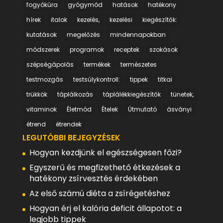
fogyókúra
gyógymód
hatások
hatékony
hírek
italok
kezelés,
kezelési
kiegészítők:
kutatások
megelőzés
mindennapokban
módszerek
programok
receptek
szokások
szépségápolás
termékek
természetes
testmozgás
testsúlykontroll:
tippek
titkai
trükkök
táplálkozás
táplálékkiegészítők
tünetek,
vitaminok
Életmód
Ételek
Útmutató
ásványi
étrend
étrendek
LEGUTÓBBI BEJEGYZÉSEK
Hogyan kezdjünk el egészségesen főzi?
Egyszerű és megfizethető étkezések a
hatékony zsírvesztés érdekében
Az első számú diéta a zsírégetéshez
Hogyan érj el kalória deficit állapotot: a
legjobb tippek