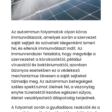
Az autoimmun folyamatok olyan kóros
immunválaszok, amelyek során a szervezet
saját sejtjeit és szöveteit idegenként ismeri
fel, és ellenük immunválaszt indít. Az
immunrendszer feladata, hogy megvédje a
szervezetet a kórokozóktól, például
vírusoktól és baktériumoktól, azonban
bizonyos esetekben ez a védekező
mechanizmus tévesen a saját sejteket
támadja meg. Az autoimmun betegségek
széles spektrumot ölelnek fel, a viszonylag
enyhe tünetektől kezdve egészen súlyos,
életet veszélyeztető állapotokig terjednek.
A folyamat során a gyulladásos reakciók és a