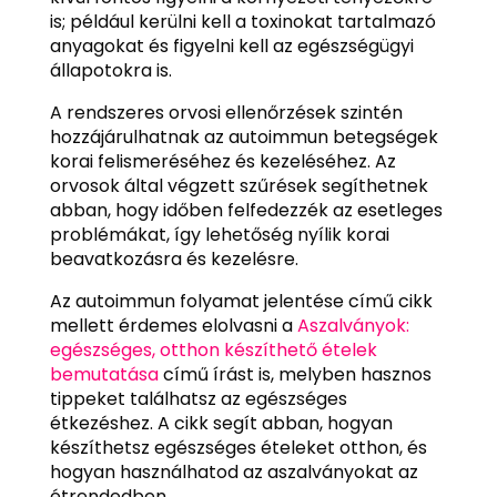
is; például kerülni kell a toxinokat tartalmazó
anyagokat és figyelni kell az egészségügyi
állapotokra is.
A rendszeres orvosi ellenőrzések szintén
hozzájárulhatnak az autoimmun betegségek
korai felismeréséhez és kezeléséhez. Az
orvosok által végzett szűrések segíthetnek
abban, hogy időben felfedezzék az esetleges
problémákat, így lehetőség nyílik korai
beavatkozásra és kezelésre.
Az autoimmun folyamat jelentése című cikk
mellett érdemes elolvasni a
Aszalványok:
egészséges, otthon készíthető ételek
bemutatása
című írást is, melyben hasznos
tippeket találhatsz az egészséges
étkezéshez. A cikk segít abban, hogyan
készíthetsz egészséges ételeket otthon, és
hogyan használhatod az aszalványokat az
étrendedben.