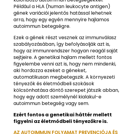
Például a HLA (human leukocyte antigen)
gének variációi jelentős hatással lehetnek
arra, hogy egy egyén mennyire hajlamos
autoimmun betegségre.
Ezek a gének részt vesznek az immunválasz
szabályozásában, így befolyásolják azt is,
hogy az immunrendszer hogyan reagál saját
sejtjeire. A genetikai hajlam mellett fontos
figyelembe venni azt is, hogy nem mindenki,
aki hordozza ezeket a géneket,
automatikusan megbetegszik. A környezeti
tényezők és életmódbeli szokások
kölcsönhatása döntő szerepet játszik abban,
hogy egy adott személynél kialakul-e
autoimmun betegség vagy sem.
Ezért fontos a genetikai háttér mellett
figyelni az életmódbeli tényezőkre is.
AZ AUTOIMMUN FOLYAMAT PREVENCIÓJA ÉS