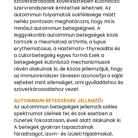
szövetkárosodás következtében különböző
szervrendszerek érintettek lehetnek. Az
autoimmun folyamatok sokfélesége miatt
nehéz pontosan meghatározni, hogy mi is
minősül autoimmun betegségnek. A
leggyakoribb autoimmun betegségek közé
tartozik a rheumatoid arthritis, a lupus
erythematosus, a Hashimoto-thyreoiditis és
a cukorbetegség egyes formá Ezek a
betegségek különböző mechanizmusok
révén alakulnak ki, de közös jellemzőjük, hogy
az immunrendszer tévesen azonosítja a saját
sejteket mint ellenséget, ami gyulladáshoz és
szövetkárosodáshoz vezet.
AUTOIMMUN BETEGSÉGEK JELLEMZŐI
Az autoimmun betegségek jellemzői széles
spektrumot ölelnek fel, és sok esetben a
tünetek fokozatosan, évek alatt alakulnak ki.
A betegek gyakran tapasztalnak
fáradtságot, izom- és ízületi fájdalmakat,