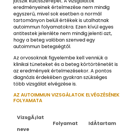
játszik kulcsszerepet. A vizsgálatok
eredményeinek értelmezése nem mindig
egyszerű, mivel sok esetben a normál
tartományon belüli értékek is utalhatnak
autoimmun folyamatokra. Ezen kívül egyes
antitestek jelenléte nem mindig jelenti azt,
hogy a beteg valóban szenved egy
autoimmun betegségtől.
Az orvosoknak figyelembe kell venniük a
klinikai tüneteket és a beteg kórtörténetét is
az eredmények értelmezésekor. A pontos
diagnózis érdekében gyakran szükséges
több vizsgálat elvégzése is.
AZ AUTOIMMUN VIZSGÁLATOK ELVÉGZÉSÉNEK
FOLYAMATA
VizsgÃ¡lat
Folyamat
IdÅtartam
neve