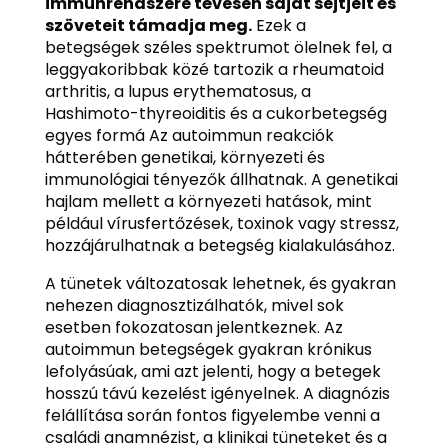
immunrendszere tévesen saját sejtjeit és
szöveteit támadja meg.
Ezek a
betegségek széles spektrumot ölelnek fel, a
leggyakoribbak közé tartozik a rheumatoid
arthritis, a lupus erythematosus, a
Hashimoto-thyreoiditis és a cukorbetegség
egyes formá Az autoimmun reakciók
hátterében genetikai, környezeti és
immunológiai tényezők állhatnak. A genetikai
hajlam mellett a környezeti hatások, mint
például vírusfertőzések, toxinok vagy stressz,
hozzájárulhatnak a betegség kialakulásához.
A tünetek változatosak lehetnek, és gyakran
nehezen diagnosztizálhatók, mivel sok
esetben fokozatosan jelentkeznek. Az
autoimmun betegségek gyakran krónikus
lefolyásúak, ami azt jelenti, hogy a betegek
hosszú távú kezelést igényelnek. A diagnózis
felállítása során fontos figyelembe venni a
családi anamnézist, a klinikai tüneteket és a