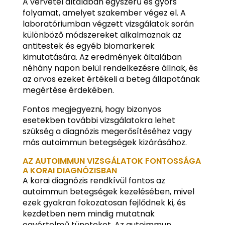
A vérvétel általában egyszerű és gyors
folyamat, amelyet szakember végez el. A
laboratóriumban végzett vizsgálatok során
különböző módszereket alkalmaznak az
antitestek és egyéb biomarkerek
kimutatására. Az eredmények általában
néhány napon belül rendelkezésre állnak, és
az orvos ezeket értékeli a beteg állapotának
megértése érdekében.
Fontos megjegyezni, hogy bizonyos
esetekben további vizsgálatokra lehet
szükség a diagnózis megerősítéséhez vagy
más autoimmun betegségek kizárásához.
AZ AUTOIMMUN VIZSGÁLATOK FONTOSSÁGA
A KORAI DIAGNÓZISBAN
A korai diagnózis rendkívül fontos az
autoimmun betegségek kezelésében, mivel
ezek gyakran fokozatosan fejlődnek ki, és
kezdetben nem mindig mutatnak
egyértelmű tüneteket. Az autoimmun