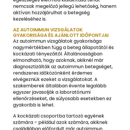
nemcsak megelőző jellegű lehetőség, hanem
aktívan hozzájárulhat a betegség
kezeléséhez is.
AZ AUTOIMMUN VIZSGÁLATOK
GYAKORISÁGA ÉS AJÁNLOTT IDŐPONTJAI
Az autoimmun vizsgálatok gyakorisága
nagymértékben függ a beteg állapotától és
kockázati tényezőitől. Általánosságban
elmondható, hogy azoknak, akiknél már
diagnosztizálták az autoimmun betegséget,
rendszeres időközönként érdemes
elvégezniük ezeket a vizsgálatokat. A
szakemberek általában évente legalább
egyszer javasolják a laboratóriumi
ellenőrzéseket, de súlyosabb esetekben ez
gyakoribb is lehet.
A kockázati csoportba tartozó egyének
számára – például azok számára, akiknek
családjában előfordult már autoimmun