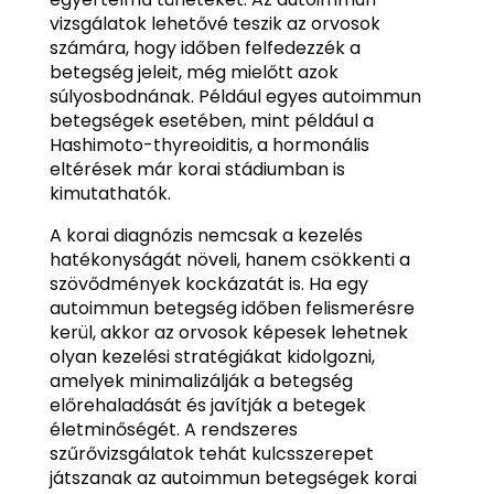
vizsgálatok lehetővé teszik az orvosok
számára, hogy időben felfedezzék a
betegség jeleit, még mielőtt azok
súlyosbodnának. Például egyes autoimmun
betegségek esetében, mint például a
Hashimoto-thyreoiditis, a hormonális
eltérések már korai stádiumban is
kimutathatók.
A korai diagnózis nemcsak a kezelés
hatékonyságát növeli, hanem csökkenti a
szövődmények kockázatát is. Ha egy
autoimmun betegség időben felismerésre
kerül, akkor az orvosok képesek lehetnek
olyan kezelési stratégiákat kidolgozni,
amelyek minimalizálják a betegség
előrehaladását és javítják a betegek
életminőségét. A rendszeres
szűrővizsgálatok tehát kulcsszerepet
játszanak az autoimmun betegségek korai