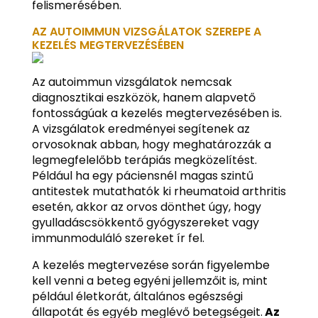
felismerésében.
AZ AUTOIMMUN VIZSGÁLATOK SZEREPE A
KEZELÉS MEGTERVEZÉSÉBEN
Az autoimmun vizsgálatok nemcsak
diagnosztikai eszközök, hanem alapvető
fontosságúak a kezelés megtervezésében is.
A vizsgálatok eredményei segítenek az
orvosoknak abban, hogy meghatározzák a
legmegfelelőbb terápiás megközelítést.
Például ha egy páciensnél magas szintű
antitestek mutathatók ki rheumatoid arthritis
esetén, akkor az orvos dönthet úgy, hogy
gyulladáscsökkentő gyógyszereket vagy
immunmoduláló szereket ír fel.
A kezelés megtervezése során figyelembe
kell venni a beteg egyéni jellemzőit is, mint
például életkorát, általános egészségi
állapotát és egyéb meglévő betegségeit.
Az