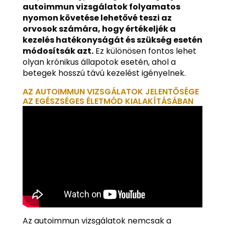
autoimmun vizsgálatok folyamatos
nyomon követése lehetővé teszi az
orvosok számára, hogy értékeljék a
kezelés hatékonyságát és szükség esetén
módosítsák azt.
Ez különösen fontos lehet
olyan krónikus állapotok esetén, ahol a
betegek hosszú távú kezelést igényelnek.
AZ AUTOIMMUN VIZSGÁLATOK JELENTŐSÉGE
AZ EGÉSZSÉGES ÉLETMÓD KIALAKÍTÁSÁBAN
Az autoimmun vizsgálatok nemcsak a