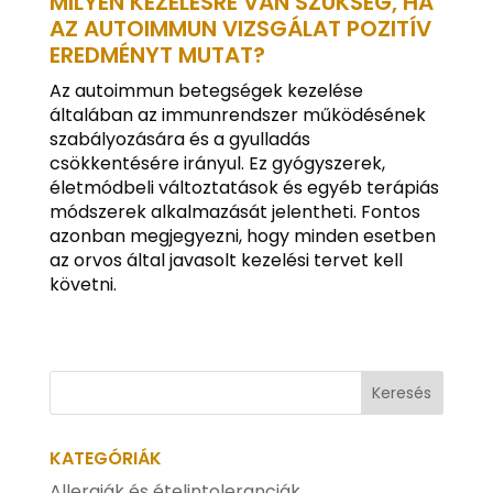
MILYEN KEZELÉSRE VAN SZÜKSÉG, HA
AZ AUTOIMMUN VIZSGÁLAT POZITÍV
EREDMÉNYT MUTAT?
Az autoimmun betegségek kezelése
általában az immunrendszer működésének
szabályozására és a gyulladás
csökkentésére irányul. Ez gyógyszerek,
életmódbeli változtatások és egyéb terápiás
módszerek alkalmazását jelentheti. Fontos
azonban megjegyezni, hogy minden esetben
az orvos által javasolt kezelési tervet kell
követni.
KATEGÓRIÁK
Allergiák és ételintoleranciák