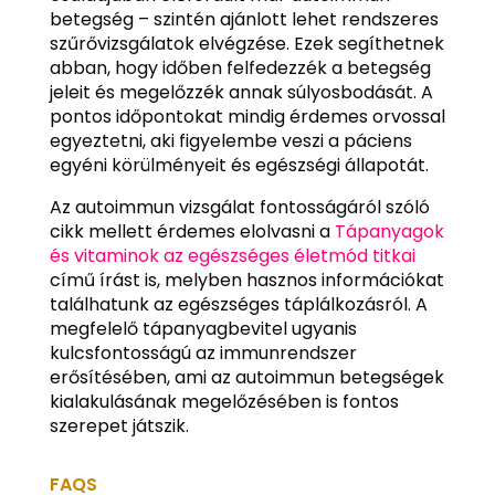
betegség – szintén ajánlott lehet rendszeres
szűrővizsgálatok elvégzése. Ezek segíthetnek
abban, hogy időben felfedezzék a betegség
jeleit és megelőzzék annak súlyosbodását. A
pontos időpontokat mindig érdemes orvossal
egyeztetni, aki figyelembe veszi a páciens
egyéni körülményeit és egészségi állapotát.
Az autoimmun vizsgálat fontosságáról szóló
cikk mellett érdemes elolvasni a
Tápanyagok
és vitaminok az egészséges életmód titkai
című írást is, melyben hasznos információkat
találhatunk az egészséges táplálkozásról. A
megfelelő tápanyagbevitel ugyanis
kulcsfontosságú az immunrendszer
erősítésében, ami az autoimmun betegségek
kialakulásának megelőzésében is fontos
szerepet játszik.
FAQS