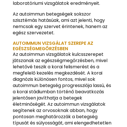
laboratóriumi vizsgálatok eredményeit.
Az autoimmun betegségek sokszor
szisztémás hatásúak, ami azt jelenti, hogy
nemcsak egy szervet érintenek, hanem az
egész szervezetet.
AUTOIMMUN VIZSGÁLAT SZEREPE AZ
EGÉSZSÉGMEGŐRZÉSBEN
Az autoimmun vizsgálatok kulcsszerepet
játszanak az egészségmegőrzésben, mivel
lehetővé teszik a korai felismerést és a
megfelelő kezelés megkezdését. A korai
diagnózis különösen fontos, mivel sok
autoimmun betegség progressziója lassú, és
a korai stádiumban történő beavatkozás
jelentősen javíthatja a betegek
életminőségét. Az autoimmun vizsgálatok
segítenek az orvosoknak abban, hogy
pontosan meghatározzák a betegség
típusát és súlyosságát, ami elengedhetetlen