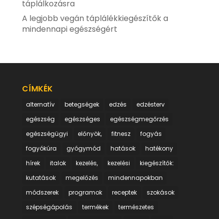
táplálkozásra
A legjobb vegán táplálékkiegészítők a
mindennapi egészségért
CÍMKÉK
alternatív
betegségek
edzés
edzésterv
egészség
egészséges
egészségmegőrzés
egészségügyi
előnyök,
fitnesz
fogyás
fogyókúra
gyógymód
hatások
hatékony
hírek
italok
kezelés,
kezelési
kiegészítők:
kutatások
megelőzés
mindennapokban
módszerek
programok
receptek
szokások
szépségápolás
termékek
természetes