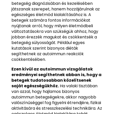
betegség diagnózisában és kezelésében
játszanak szerepet, hanem hozzájárulnak az
egészséges életmód kialakításához is. A
betegek számára fontos információkat
nyújtanak arról, hogy milyen életmódbeli
változtatásokra van szükségük ahhoz, hogy
jobban érezzék magukat és csökkentsék a
betegség súlyosságát. Például egyes
kutatások szerint bizonyos diéták
segíthetnek az autoimmun reakciók
csökkentésében.
Ezen kívül az autoimmun vizsgálatok
eredményei segíthetnek abban is, hogy a
betegek tudatosabban közelítsenek
saját egészségükhöz.
Ha valaki tisztában
van azzal, hogy hajlamos bizonyos
autoimmun betegségekre, akkor nagyobb
valószínűséggel fog figyelni étrendjére, fizikai
aktivitására és stresszkezelési technikáira. Az
egészséges életmód kialakítása tehát