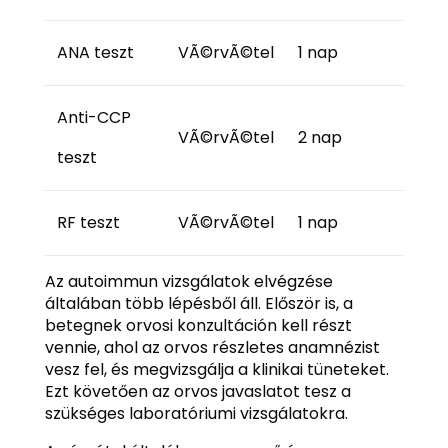
ANA teszt
VÃ©rvÃ©tel
1 nap
Anti-CCP
VÃ©rvÃ©tel
2 nap
teszt
RF teszt
VÃ©rvÃ©tel
1 nap
Az autoimmun vizsgálatok elvégzése
általában több lépésből áll. Először is, a
betegnek orvosi konzultáción kell részt
vennie, ahol az orvos részletes anamnézist
vesz fel, és megvizsgálja a klinikai tüneteket.
Ezt követően az orvos javaslatot tesz a
szükséges laboratóriumi vizsgálatokra.