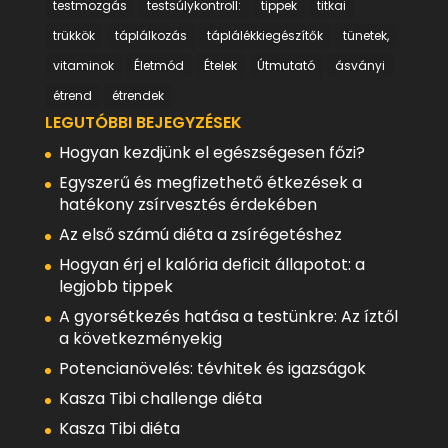
testmozgás
testsúlykontroll:
tippek
titkai
trükkök
táplálkozás
táplálékkiegészítők
tünetek,
vitaminok
Életmód
Ételek
Útmutató
ásványi
étrend
étrendek
LEGUTÓBBI BEJEGYZÉSEK
Hogyan kezdjünk el egészségesen főzi?
Egyszerű és megfizethető étkezések a
hatékony zsírvesztés érdekében
Az első számú diéta a zsírégetéshez
Hogyan érj el kalória deficit állapotot: a
legjobb tippek
A gyorsétkezés hatása a testünkre: Az íztől
a következményekig
Potencianövelés: tévhitek és igazságok
Kasza Tibi challenge diéta
Kasza Tibi diéta