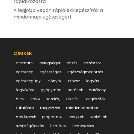
táplálkozásra
A legjobb vegán táplálékkiegészítők a
mindennapi egészségért
CÍMKÉK
alternatív
betegségek
edzés
edzésterv
egészség
egészséges
egészségmegőrzés
egészségügyi
előnyök,
fitnesz
fogyás
fogyókúra
gyógymód
hatások
hatékony
hírek
italok
kezelés,
kezelési
kiegészítők:
kutatások
megelőzés
mindennapokban
módszerek
programok
receptek
szokások
szépségápolás
termékek
természetes