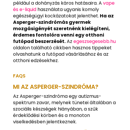
például a dohányzás káros hatásaira. A
vape
és e-liquid
használata ugyanis komoly
egészségügyi kockázatokat jelenthet.
Ha az
Asperger-szindrómás gyermek
mozgásigényét szeretnénk kielégíteni,
érdemes fontolóra venni egy otthoni
futópad beszerzését.
Az
egeszsegesebb.hu
oldalon található cikkben hasznos tippeket
olvashatunk a futópad vásárlásához és az
otthoni edzésekhez.
FAQS
MI AZ ASPERGER-SZINDRÓMA?
Az Asperger-szindróma egy autizmus-
spektrum zavar, melynek tünetei általában a
szociális készségek hiányában, a szűk
érdeklődési körben és a monoton
viselkedésben jelentkeznek.