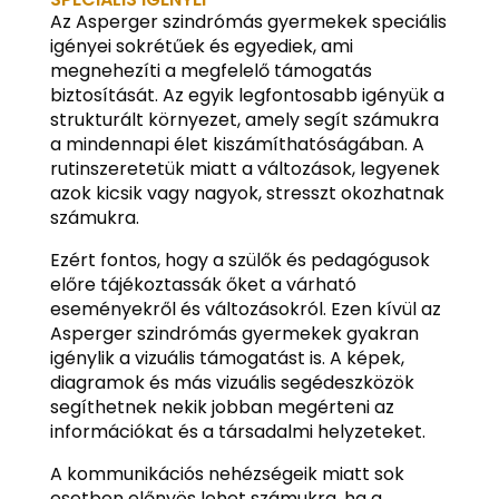
Az Asperger szindrómás gyermekek speciális
igényei sokrétűek és egyediek, ami
megnehezíti a megfelelő támogatás
biztosítását. Az egyik legfontosabb igényük a
strukturált környezet, amely segít számukra
a mindennapi élet kiszámíthatóságában. A
rutinszeretetük miatt a változások, legyenek
azok kicsik vagy nagyok, stresszt okozhatnak
számukra.
Ezért fontos, hogy a szülők és pedagógusok
előre tájékoztassák őket a várható
eseményekről és változásokról. Ezen kívül az
Asperger szindrómás gyermekek gyakran
igénylik a vizuális támogatást is. A képek,
diagramok és más vizuális segédeszközök
segíthetnek nekik jobban megérteni az
információkat és a társadalmi helyzeteket.
A kommunikációs nehézségeik miatt sok
esetben előnyös lehet számukra, ha a