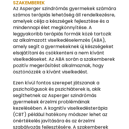
SZAKEMBEREK
Az Asperger szindrómás gyermekek számára
számos terápiás lehetőség áll rendelkezésre,
amelyek célja a készségek fejlesztése és a
mindennapi élet megkönnyítése. A
leggyakoribb terápiás formák közé tartozik
az alkalmazott viselkedéselemzés (ABA),
amely segít a gyermekeknek új készségeket
elsajátítani és csökkenteni a nem kívánt
viselkedéseket. Az ABA során a szakemberek
pozitív megerősítést alkalmaznak, hogy
ösztönözzék a kívánt viselkedést.
Ezen kívül fontos szerepet játszanak a
pszichológusok és pszichiáterek is, akik
segíthetnek az Asperger szindrómás
gyermekek érzelmi problémáinak
kezelésében. A kognitív viselkedésterápia
(CBT) például hatékony módszer lehet az
önértékelés javítására és az érzelmi
szabályozás fejlesztésére. A szakemberek