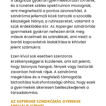
A diagnózis gyakran gyermekkorban történik,
és a tünetek széles spektrumon mozognak,
ami megnehezíti a pontos azonosítást. A
szindróma jellemzői közé tartozik a szociális
készségek hiánya, a rutinszeretet, valamint a
szűk érdeklődési kör. Az Asperger szindrómás
gyermekek gyakran nehezen értik meg
mások érzelmeit és szándékait, ami miatt a
baráti kapcsolatok kialakítása is kihívást
jelent számukra.
Ezen kívül sok esetben szenzoros
érzékenységgel is küzdenek, ami azt jelenti,
hogy bizonyos hangok, fények vagy textúrák
zavaróan hatnak rájuk. A szindróma
megértése és a megfelelő támogatás
biztosítása kulcsfontosságú ahhoz, hogy ezek
a gyermekek sikeresen beilleszkedjenek a
társadalomba.
AZ ASPERGER SZINDRÓMÁS GYEREKEK
SPECIÁLIS IGÉNYEI