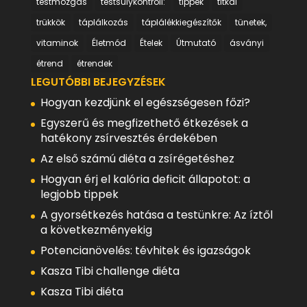
testmozgás
testsúlykontroll:
tippek
titkai
trükkök
táplálkozás
táplálékkiegészítők
tünetek,
vitaminok
Életmód
Ételek
Útmutató
ásványi
étrend
étrendek
LEGUTÓBBI BEJEGYZÉSEK
Hogyan kezdjünk el egészségesen főzi?
Egyszerű és megfizethető étkezések a
hatékony zsírvesztés érdekében
Az első számú diéta a zsírégetéshez
Hogyan érj el kalória deficit állapotot: a
legjobb tippek
A gyorsétkezés hatása a testünkre: Az íztől
a következményekig
Potencianövelés: tévhitek és igazságok
Kasza Tibi challenge diéta
Kasza Tibi diéta