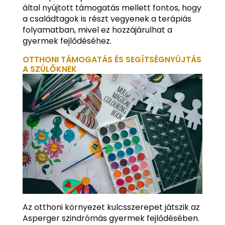
által nyújtott támogatás mellett fontos, hogy
a családtagok is részt vegyenek a terápiás
folyamatban, mivel ez hozzájárulhat a
gyermek fejlődéséhez.
OTTHONI TÁMOGATÁS ÉS SEGÍTSÉGNYÚJTÁS
A SZÜLŐKNEK
Az otthoni környezet kulcsszerepet játszik az
Asperger szindrómás gyermek fejlődésében.