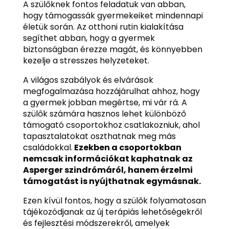
A szülőknek fontos feladatuk van abban,
hogy támogassák gyermekeiket mindennapi
életük során. Az otthoni rutin kialakítása
segíthet abban, hogy a gyermek
biztonságban érezze magát, és könnyebben
kezelje a stresszes helyzeteket.
A világos szabályok és elvárások
megfogalmazása hozzájárulhat ahhoz, hogy
a gyermek jobban megértse, mi vár rá. A
szülők számára hasznos lehet különböző
támogató csoportokhoz csatlakozniuk, ahol
tapasztalatokat oszthatnak meg más
családokkal.
Ezekben a csoportokban
nemcsak információkat kaphatnak az
Asperger szindrómáról, hanem érzelmi
támogatást is nyújthatnak egymásnak.
Ezen kívül fontos, hogy a szülők folyamatosan
tájékozódjanak az új terápiás lehetőségekről
és fejlesztési módszerekről, amelyek