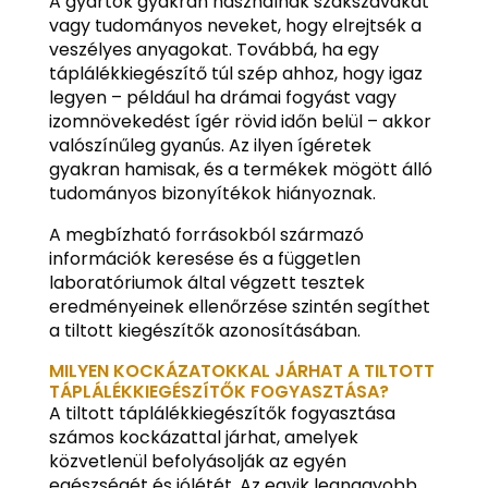
A gyártók gyakran használnak szakszavakat
vagy tudományos neveket, hogy elrejtsék a
veszélyes anyagokat. Továbbá, ha egy
táplálékkiegészítő túl szép ahhoz, hogy igaz
legyen – például ha drámai fogyást vagy
izomnövekedést ígér rövid időn belül – akkor
valószínűleg gyanús. Az ilyen ígéretek
gyakran hamisak, és a termékek mögött álló
tudományos bizonyítékok hiányoznak.
A megbízható forrásokból származó
információk keresése és a független
laboratóriumok által végzett tesztek
eredményeinek ellenőrzése szintén segíthet
a tiltott kiegészítők azonosításában.
MILYEN KOCKÁZATOKKAL JÁRHAT A TILTOTT
TÁPLÁLÉKKIEGÉSZÍTŐK FOGYASZTÁSA?
A tiltott táplálékkiegészítők fogyasztása
számos kockázattal járhat, amelyek
közvetlenül befolyásolják az egyén
egészségét és jólétét. Az egyik legnagyobb