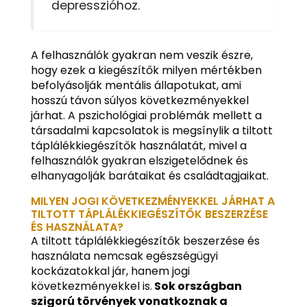
depresszióhoz.
A felhasználók gyakran nem veszik észre,
hogy ezek a kiegészítők milyen mértékben
befolyásolják mentális állapotukat, ami
hosszú távon súlyos következményekkel
járhat. A pszichológiai problémák mellett a
társadalmi kapcsolatok is megsínylik a tiltott
táplálékkiegészítők használatát, mivel a
felhasználók gyakran elszigetelődnek és
elhanyagolják barátaikat és családtagjaikat.
MILYEN JOGI KÖVETKEZMÉNYEKKEL JÁRHAT A
TILTOTT TÁPLÁLÉKKIEGÉSZÍTŐK BESZERZÉSE
ÉS HASZNÁLATA?
A tiltott táplálékkiegészítők beszerzése és
használata nemcsak egészségügyi
kockázatokkal jár, hanem jogi
következményekkel is.
Sok országban
szigorú törvények vonatkoznak a