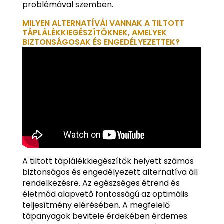
problémával szemben.
MILYEN ALTERNATÍVÁI VANNAK A TILTOTT
TÁPLÁLÉKKIEGÉSZÍTŐKNEK, AMELYEK
BIZTONSÁGOSAK ÉS ENGEDÉLYEZETTEK?
A tiltott táplálékkiegészítők helyett számos
biztonságos és engedélyezett alternatíva áll
rendelkezésre. Az egészséges étrend és
életmód alapvető fontosságú az optimális
teljesítmény elérésében. A megfelelő
tápanyagok bevitele érdekében érdemes