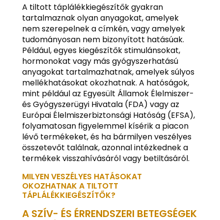
A tiltott táplálékkiegészítők gyakran
tartalmaznak olyan anyagokat, amelyek
nem szerepelnek a címkén, vagy amelyek
tudományosan nem bizonyított hatásúak.
Például, egyes kiegészítők stimulánsokat,
hormonokat vagy más gyógyszerhatású
anyagokat tartalmazhatnak, amelyek súlyos
mellékhatásokat okozhatnak. A hatóságok,
mint például az Egyesült Államok Élelmiszer-
és Gyógyszerügyi Hivatala (FDA) vagy az
Európai Élelmiszerbiztonsági Hatóság (EFSA),
folyamatosan figyelemmel kísérik a piacon
lévő termékeket, és ha bármilyen veszélyes
összetevőt találnak, azonnal intézkednek a
termékek visszahívásáról vagy betiltásáról.
MILYEN VESZÉLYES HATÁSOKAT
OKOZHATNAK A TILTOTT
TÁPLÁLÉKKIEGÉSZÍTŐK?
A SZÍV- ÉS ÉRRENDSZERI BETEGSÉGEK