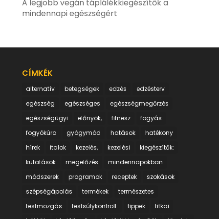
A legjobb vegán táplálékkiegészítők a
mindennapi egészségért
CÍMKÉK
alternatív
betegségek
edzés
edzésterv
egészség
egészséges
egészségmegőrzés
egészségügyi
előnyök,
fitnesz
fogyás
fogyókúra
gyógymód
hatások
hatékony
hírek
italok
kezelés,
kezelési
kiegészítők:
kutatások
megelőzés
mindennapokban
módszerek
programok
receptek
szokások
szépségápolás
termékek
természetes
testmozgás
testsúlykontroll:
tippek
titkai