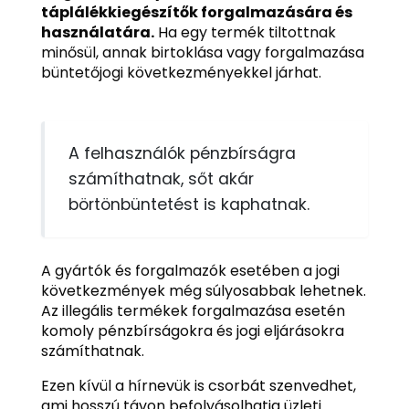
táplálékkiegészítők forgalmazására és
használatára.
Ha egy termék tiltottnak
minősül, annak birtoklása vagy forgalmazása
büntetőjogi következményekkel járhat.
A felhasználók pénzbírságra
számíthatnak, sőt akár
börtönbüntetést is kaphatnak.
A gyártók és forgalmazók esetében a jogi
következmények még súlyosabbak lehetnek.
Az illegális termékek forgalmazása esetén
komoly pénzbírságokra és jogi eljárásokra
számíthatnak.
Ezen kívül a hírnevük is csorbát szenvedhet,
ami hosszú távon befolyásolhatja üzleti