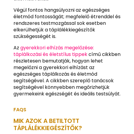
Végül fontos hangsúlyozni az egészséges
életmód fontosságát; megfelelő étrenddel és
rendszeres testmozgással sok esetben
elkerülhetjük a táplálékkiegészítők
szükségességét is.
Az
gyerekkori elhízás megelőzése:
táplálkozási és életstílus tippek
című cikkben
részletesen bemutatják, hogyan lehet
megelőzni a gyerekkori elhízást az
egészséges táplálkozás és életmód
segítségével. A cikkben szereplő tanácsok
segítségével könnyebben megőrizhetjük
gyermekeink egészségét és ideális testsúlyát.
FAQS
MIK AZOK A BETILTOTT
TÁPLÁLÉKKIEGÉSZÍTŐK?