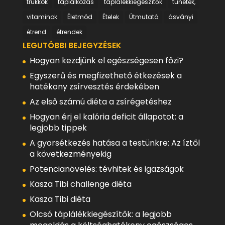
trükkök
táplálkozás
táplálékkiegészítők
tünetek,
vitaminok
Életmód
Ételek
Útmutató
ásványi
étrend
étrendek
LEGUTÓBBI BEJEGYZÉSEK
Hogyan kezdjünk el egészségesen főzi?
Egyszerű és megfizethető étkezések a
hatékony zsírvesztés érdekében
Az első számú diéta a zsírégetéshez
Hogyan érj el kalória deficit állapotot: a
legjobb tippek
A gyorsétkezés hatása a testünkre: Az íztől
a következményekig
Potencianövelés: tévhitek és igazságok
Kasza Tibi challenge diéta
Kasza Tibi diéta
Olcsó táplálékkiegészítők: a legjobb