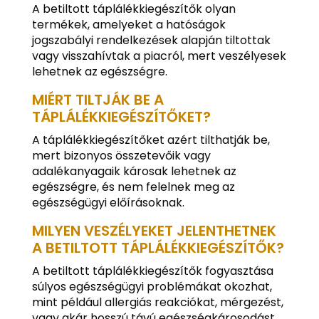
A betiltott táplálékkiegészítők olyan
termékek, amelyeket a hatóságok
jogszabályi rendelkezések alapján tiltottak
vagy visszahívtak a piacról, mert veszélyesek
lehetnek az egészségre.
MIÉRT TILTJÁK BE A
TÁPLÁLÉKKIEGÉSZÍTŐKET?
A táplálékkiegészítőket azért tilthatják be,
mert bizonyos összetevőik vagy
adalékanyagaik károsak lehetnek az
egészségre, és nem felelnek meg az
egészségügyi előírásoknak.
MILYEN VESZÉLYEKET JELENTHETNEK
A BETILTOTT TÁPLÁLÉKKIEGÉSZÍTŐK?
A betiltott táplálékkiegészítők fogyasztása
súlyos egészségügyi problémákat okozhat,
mint például allergiás reakciókat, mérgezést,
vagy akár hosszú távú egészségkárosodást