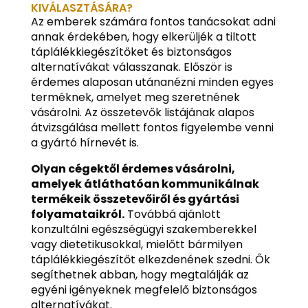
KIVÁLASZTÁSÁRA?
Az emberek számára fontos tanácsokat adni
annak érdekében, hogy elkerüljék a tiltott
táplálékkiegészítőket és biztonságos
alternatívákat válasszanak. Először is
érdemes alaposan utánanézni minden egyes
terméknek, amelyet meg szeretnének
vásárolni. Az összetevők listájának alapos
átvizsgálása mellett fontos figyelembe venni
a gyártó hírnevét is.
Olyan cégektől érdemes vásárolni,
amelyek átláthatóan kommunikálnak
termékeik összetevőiről és gyártási
folyamataikról.
Továbbá ajánlott
konzultálni egészségügyi szakemberekkel
vagy dietetikusokkal, mielőtt bármilyen
táplálékkiegészítőt elkezdenének szedni. Ők
segíthetnek abban, hogy megtalálják az
egyéni igényeknek megfelelő biztonságos
alternatívákat.