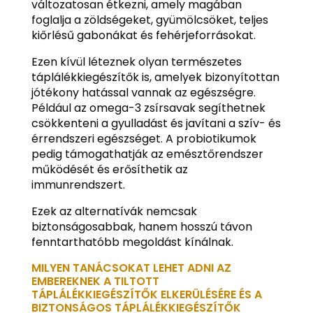
változatosan étkezni, amely magában
foglalja a zöldségeket, gyümölcsöket, teljes
kiőrlésű gabonákat és fehérjeforrásokat.
Ezen kívül léteznek olyan természetes
táplálékkiegészítők is, amelyek bizonyítottan
jótékony hatással vannak az egészségre.
Például az omega-3 zsírsavak segíthetnek
csökkenteni a gyulladást és javítani a szív- és
érrendszeri egészséget. A probiotikumok
pedig támogathatják az emésztőrendszer
működését és erősíthetik az
immunrendszert.
Ezek az alternatívák nemcsak
biztonságosabbak, hanem hosszú távon
fenntarthatóbb megoldást kínálnak.
MILYEN TANÁCSOKAT LEHET ADNI AZ
EMBEREKNEK A TILTOTT
TÁPLÁLÉKKIEGÉSZÍTŐK ELKERÜLÉSÉRE ÉS A
BIZTONSÁGOS TÁPLÁLÉKKIEGÉSZÍTŐK