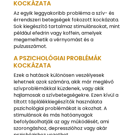
KOCKÁZATA
Az egyik leggyakoribb probléma a szív- és
érrendszeri betegségek fokozott kockázata.
Sok kiegészítő tartalmaz stimulánsokat, mint
például efedrin vagy koffein, amelyek
megemelhetik a vérnyomást és a
pulzusszámot.
A PSZICHOLÓGIAI PROBLÉMÁK
KOCKÁZATA
Ezek a hatások különösen veszélyesek
lehetnek azok számára, akik már meglévő
szívproblémákkal küzdenek, vagy akik
hajlamosak a szívbetegségekre. Ezen kívül a
tiltott táplálékkiegészítők használata
pszichológiai problémákat is okozhat. A
stimulánsok és más hatóanyagok
befolyásolhatják az agy működését, ami
szorongáshoz, depresszióhoz vagy akár
pszichózishoz vezethet.