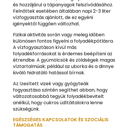
és hozzájárul a tápanyagok felszívódásához.
Felnőttek esetében általában napi 2-3 liter
vízfogyasztás ajánlott, de ez egyéni
igényektől függően változhat.
Fizikai aktivitás során vagy meleg időben
különösen fontos figyelni a folyadékpótlásra.
A vízfogyasztáson kívül más
folyadékforrásokat is érdemes beépíteni az
étrendbe. A gyümölcsök és zöldségek magas
víztartalmúak; például az uborka és a dinnye
kiváló hidratáló hatással bírnak.
Az ízesített vizek vagy gyógyteák
fogyasztása szintén segíthet abban, hogy
változatosabbá tegyük folyadékbevitelt
anélkül, hogy cukros üdítőitalokra lenne
szükségünk.
EGÉSZSÉGES KAPCSOLATOK ÉS SZOCIÁLIS
TÁMOGATÁS