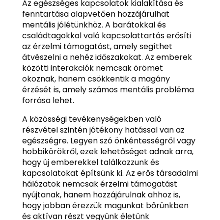
Az egészséges kapcsolatok kialakítása és
fenntartása alapvetően hozzájárulhat
mentális jólétünkhöz. A barátokkal és
családtagokkal való kapcsolattartás erősíti
az érzelmi támogatást, amely segíthet
átvészelni a nehéz időszakokat. Az emberek
közötti interakciók nemcsak örömet
okoznak, hanem csökkentik a magány
érzését is, amely számos mentális probléma
forrása lehet.
A közösségi tevékenységekben való
részvétel szintén jótékony hatással van az
egészségre. Legyen szó önkéntességről vagy
hobbikörökről, ezek lehetőséget adnak arra,
hogy új emberekkel találkozzunk és
kapcsolatokat építsünk ki. Az erős társadalmi
hálózatok nemcsak érzelmi támogatást
nyújtanak, hanem hozzájárulnak ahhoz is,
hogy jobban érezzük magunkat bőrünkben
és aktívan részt vegyünk életünk