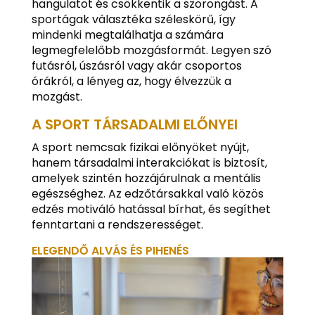
hangulatot és csökkentik a szorongást. A
sportágak választéka széleskörű, így
mindenki megtalálhatja a számára
legmegfelelőbb mozgásformát. Legyen szó
futásról, úszásról vagy akár csoportos
órákról, a lényeg az, hogy élvezzük a
mozgást.
A SPORT TÁRSADALMI ELŐNYEI
A sport nemcsak fizikai előnyöket nyújt,
hanem társadalmi interakciókat is biztosít,
amelyek szintén hozzájárulnak a mentális
egészséghez. Az edzőtársakkal való közös
edzés motiváló hatással bírhat, és segíthet
fenntartani a rendszerességet.
ELEGENDŐ ALVÁS ÉS PIHENÉS