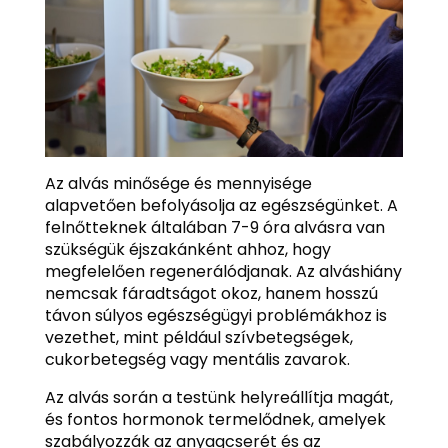
Az alvás minősége és mennyisége
alapvetően befolyásolja az egészségünket. A
felnőtteknek általában 7-9 óra alvásra van
szükségük éjszakánként ahhoz, hogy
megfelelően regenerálódjanak. Az alváshiány
nemcsak fáradtságot okoz, hanem hosszú
távon súlyos egészségügyi problémákhoz is
vezethet, mint például szívbetegségek,
cukorbetegség vagy mentális zavarok.
Az alvás során a testünk helyreállítja magát,
és fontos hormonok termelődnek, amelyek
szabályozzák az anyagcserét és az