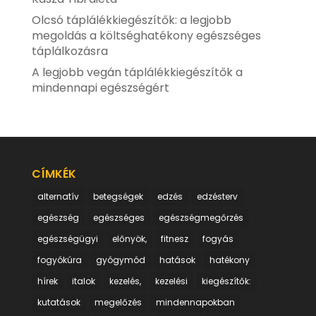
Olcsó táplálékkiegészítők: a legjobb
megoldás a költséghatékony egészséges
táplálkozásra
A legjobb vegán táplálékkiegészítők a
mindennapi egészségért
CÍMKÉK
alternatív
betegségek
edzés
edzésterv
egészség
egészséges
egészségmegőrzés
egészségügyi
előnyök,
fitnesz
fogyás
fogyókúra
gyógymód
hatások
hatékony
hírek
italok
kezelés,
kezelési
kiegészítők:
kutatások
megelőzés
mindennapokban