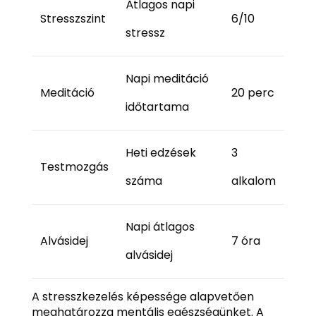
Átlagos napi
Stresszszint
6/10
stressz
Napi meditáció
Meditáció
20 perc
időtartama
Heti edzések
3
Testmozgás
száma
alkalom
Napi átlagos
Alvásidej
7 óra
alvásidej
A stresszkezelés képessége alapvetően
meghatározza mentális egészségünket. A