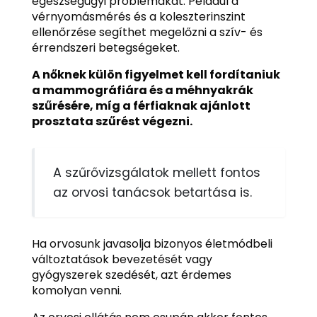
egészségügyi problémákat. Például a
vérnyomásmérés és a koleszterinszint
ellenőrzése segíthet megelőzni a szív- és
érrendszeri betegségeket.
A nőknek külön figyelmet kell fordítaniuk
a mammográfiára és a méhnyakrák
szűrésére, míg a férfiaknak ajánlott
prosztata szűrést végezni.
A szűrővizsgálatok mellett fontos
az orvosi tanácsok betartása is.
Ha orvosunk javasolja bizonyos életmódbeli
változtatások bevezetését vagy
gyógyszerek szedését, azt érdemes
komolyan venni.