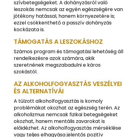
szívbetegségeket. A dohányzásról való
leszokás nemcsak az egyén egészségére van
jótékony hatással, hanem környezetére is;
ezzel csökkenthető a passzív dohányzás
kockázata is.
TÁMOGATÁS A LESZOKÁSHOZ
Számos program és támogatási lehetőség áll
rendelkezésre azok számára, akik
szeretnének megszabadulni e káros
szokástól.
AZ ALKOHOLFOGYASZTÁS VESZÉLYEI
ÉS ALTERNATÍVÁI
A túlzott alkoholfogyasztás is komoly
problémákat okozhat az egészség terén. Az
alkoholizmus nemcsak fizikai betegségeket
okozhat, hanem mentális zavarokat is
előidézhet. Az alkoholfogyasztás mérséklése
vagy teljes elhagyása jelentős pozitív