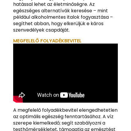
hatással lehet az életminőségre. Az
egészséges alternatívák keresése – mint
például alkoholmentes italok fogyasztása –
segíthet abban, hogy elkerüljük e káros
szenvedélyek csapdáját.
MEGFELELŐ FOLYADÉKBEVITEL
A megfelelő folyadékbevitel elengedhetetlen
az optimális egészség fenntartásához. A víz
szerepe kiemelkedő; segít szabályozni a
testhőmérsékletet, támogatja az emésztést