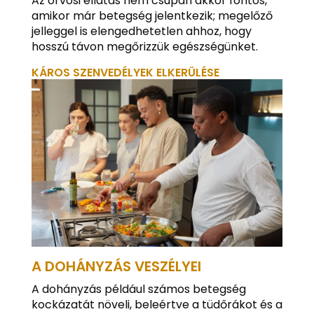
Az orvosi ellátás nem csupán akkor fontos,
amikor már betegség jelentkezik; megelőző
jelleggel is elengedhetetlen ahhoz, hogy
hosszú távon megőrizzük egészségünket.
KÁROS SZENVEDÉLYEK ELKERÜLÉSE
A DOHÁNYZÁS VESZÉLYEI
A dohányzás például számos betegség
kockázatát növeli, beleértve a tüdőrákot és a