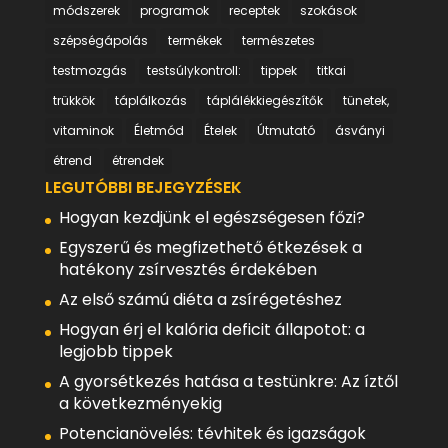
módszerek
programok
receptek
szokások
szépségápolás
termékek
természetes
testmozgás
testsúlykontroll:
tippek
titkai
trükkök
táplálkozás
táplálékkiegészítők
tünetek,
vitaminok
Életmód
Ételek
Útmutató
ásványi
étrend
étrendek
LEGUTÓBBI BEJEGYZÉSEK
Hogyan kezdjünk el egészségesen főzi?
Egyszerű és megfizethető étkezések a
hatékony zsírvesztés érdekében
Az első számú diéta a zsírégetéshez
Hogyan érj el kalória deficit állapotot: a
legjobb tippek
A gyorsétkezés hatása a testünkre: Az íztől
a következményekig
Potencianövelés: tévhitek és igazságok