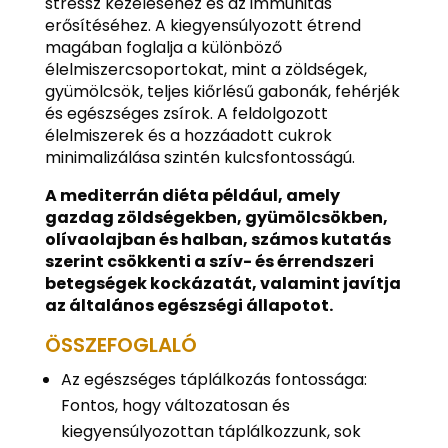
stressz kezeléséhez és az immunitás
erősítéséhez. A kiegyensúlyozott étrend
magában foglalja a különböző
élelmiszercsoportokat, mint a zöldségek,
gyümölcsök, teljes kiőrlésű gabonák, fehérjék
és egészséges zsírok. A feldolgozott
élelmiszerek és a hozzáadott cukrok
minimalizálása szintén kulcsfontosságú.
A mediterrán diéta például, amely
gazdag zöldségekben, gyümölcsökben,
olívaolajban és halban, számos kutatás
szerint csökkenti a szív- és érrendszeri
betegségek kockázatát, valamint javítja
az általános egészségi állapotot.
ÖSSZEFOGLALÓ
Az egészséges táplálkozás fontossága:
Fontos, hogy változatosan és
kiegyensúlyozottan táplálkozzunk, sok