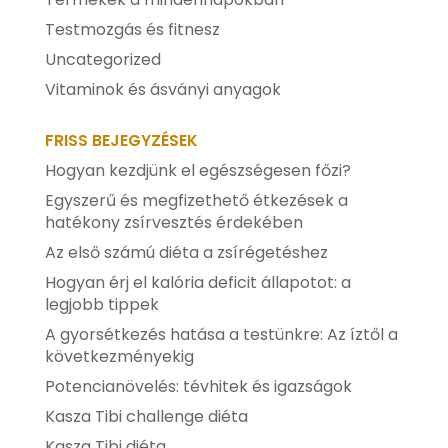
Testmozgás és fitnesz
Uncategorized
Vitaminok és ásványi anyagok
FRISS BEJEGYZÉSEK
Hogyan kezdjünk el egészségesen főzi?
Egyszerű és megfizethető étkezések a
hatékony zsírvesztés érdekében
Az első számú diéta a zsírégetéshez
Hogyan érj el kalória deficit állapotot: a
legjobb tippek
A gyorsétkezés hatása a testünkre: Az íztől a
következményekig
Potencianövelés: tévhitek és igazságok
Kasza Tibi challenge diéta
Kasza Tibi diéta