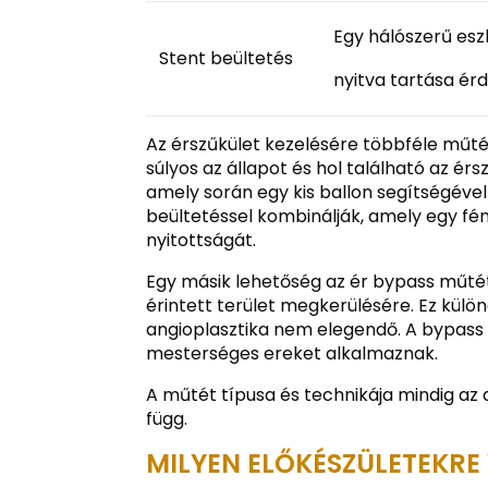
Egy hálószerű esz
Stent beültetés
nyitva tartása ér
Az érszűkület kezelésére többféle műtéti
súlyos az állapot és hol található az érs
amely során egy kis ballon segítségével 
beültetéssel kombinálják, amely egy fém
nyitottságát.
Egy másik lehetőség az ér bypass műtét
érintett terület megkerülésére. Ez kül
angioplasztika nem elegendő. A bypass 
mesterséges ereket alkalmaznak.
A műtét típusa és technikája mindig az 
függ.
MILYEN ELŐKÉSZÜLETEKRE