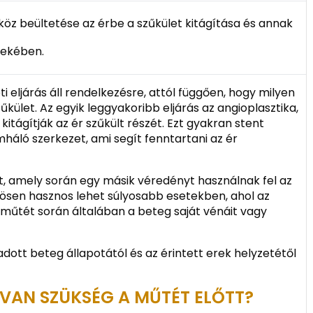
köz beültetése az érbe a szűkület kitágítása és annak
dekében.
 eljárás áll rendelkezésre, attól függően, hogy milyen
zűkület. Az egyik leggyakoribb eljárás az angioplasztika,
kitágítják az ér szűkült részét. Ezt gyakran stent
háló szerkezet, ami segít fenntartani az ér
, amely során egy másik véredényt használnak fel az
önösen hasznos lehet súlyosabb esetekben, ahol az
műtét során általában a beteg saját vénáit vagy
adott beteg állapotától és az érintett erek helyzetétől
 VAN SZÜKSÉG A MŰTÉT ELŐTT?