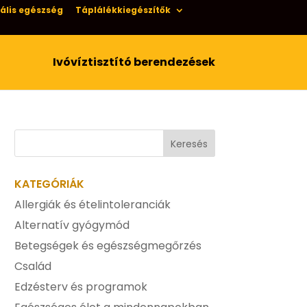
ális egészség
Táplálékkiegészítők
Ivóvíztisztító berendezések
KATEGÓRIÁK
Allergiák és ételintoleranciák
Alternatív gyógymód
Betegségek és egészségmegőrzés
Család
Edzésterv és programok