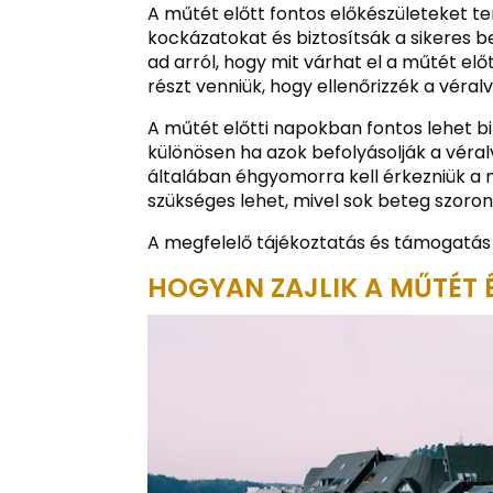
A műtét előtt fontos előkészületeket t
kockázatokat és biztosítsák a sikeres b
ad arról, hogy mit várhat el a műtét el
részt venniük, hogy ellenőrizzék a vér
A műtét előtti napokban fontos lehet b
különösen ha azok befolyásolják a véra
általában éhgyomorra kell érkezniük a mű
szükséges lehet, mivel sok beteg szoro
A megfelelő tájékoztatás és támogatás 
HOGYAN ZAJLIK A MŰTÉT 