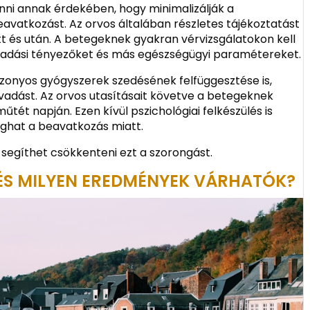
enni annak érdekében, hogy minimalizálják a
eavatkozást. Az orvos általában részletes tájékoztatást
őtt és után. A betegeknek gyakran vérvizsgálatokon kell
alvadási tényezőket és más egészségügyi paramétereket.
izonyos gyógyszerek szedésének felfüggesztése is,
lvadást. Az orvos utasításait követve a betegeknek
tét napján. Ezen kívül pszichológiai felkészülés is
nghat a beavatkozás miatt.
segíthet csökkenteni ezt a szorongást.
ÉS MILYEN EREDMÉNYEK VÁRHATÓK?