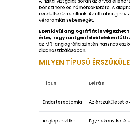
A fizikai vizsgálat során az orvos ellenő
bőr színére és hőmérsékletére. A diagn
rendelkezésre állnak. Az ultrahangos vi
véráramlás sebességét.
Ezen kívül angiográfiát is végezhet
érbe, hogy röntgenfelvételeken láth
az MR-angiográfia szintén hasznos esz
diagnosztizálásában.
MILYEN TÍPUSÚ ÉRSZŰKÜL
Típus
Leírás
Endarterectomia
Az érszűkületet ok
Angioplasztika
Egy vékony katéte