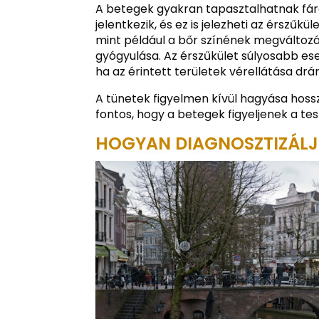
A betegek gyakran tapasztalhatnak fár
jelentkezik, és ez is jelezheti az érszűk
mint például a bőr színének megváltozá
gyógyulása. Az érszűkület súlyosabb es
ha az érintett területek vérellátása dr
A tünetek figyelmen kívül hagyása hos
fontos, hogy a betegek figyeljenek a test
HOGYAN DIAGNOSZTIZÁLJ