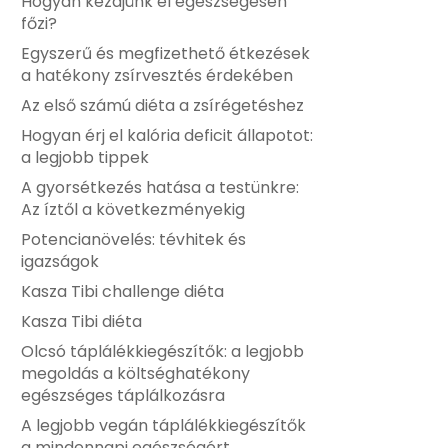
Hogyan kezdjünk el egészségesen
főzi?
Egyszerű és megfizethető étkezések
a hatékony zsírvesztés érdekében
Az első számú diéta a zsírégetéshez
Hogyan érj el kalória deficit állapotot:
a legjobb tippek
A gyorsétkezés hatása a testünkre:
Az íztől a következményekig
Potencianövelés: tévhitek és
igazságok
Kasza Tibi challenge diéta
Kasza Tibi diéta
Olcsó táplálékkiegészítők: a legjobb
megoldás a költséghatékony
egészséges táplálkozásra
A legjobb vegán táplálékkiegészítők
a mindennapi egészségért