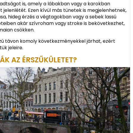
adtságot is, amely a lábakban vagy a karokban
ület jelenlétét. Ezen kívül más tünetek is megjelenhetnek,
sa, hideg érzés a végtagokban vagy a sebek lassú
eteiben akár szívroham vagy stroke is bekövetkezhet,
ámaian csökken.
szú távon komoly következményekkel járhat, ezért
ük jeleire.
ÁK AZ ÉRSZŰKÜLETET?