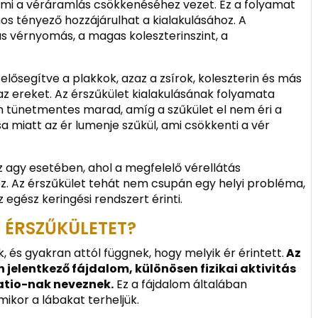
ami a véráramlás csökkenéséhez vezet. Ez a folyamat
mos tényező hozzájárulhat a kialakulásához. A
s vérnyomás, a magas koleszterinszint, a
 elősegítve a plakkok, azaz a zsírok, koleszterin és más
az ereket. Az érszűkület kialakulásának folyamata
en tünetmentes marad, amíg a szűkület el nem éri a
sa miatt az ér lumenje szűkül, ami csökkenti a vér
az agy esetében, ahol a megfelelő vérellátás
. Az érszűkület tehát nem csupán egy helyi probléma,
gész keringési rendszert érinti.
Z ÉRSZŰKÜLETET?
, és gyakran attól függnek, hogy melyik ér érintett.
Az
 jelentkező fájdalom, különösen fizikai aktivitás
atio-nak neveznek.
Ez a fájdalom általában
mikor a lábakat terheljük.