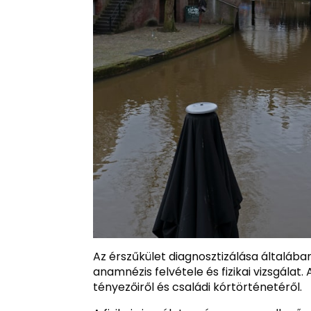
Az érszűkület diagnosztizálása általában
anamnézis felvétele és fizikai vizsgálat
tényezőiről és családi kórtörténetéről.