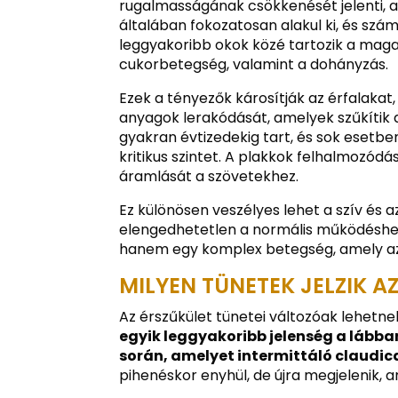
rugalmasságának csökkenését jelenti, 
általában fokozatosan alakul ki, és szá
leggyakoribb okok közé tartozik a maga
cukorbetegség, valamint a dohányzás.
Ezek a tényezők károsítják az érfalakat,
anyagok lerakódását, amelyek szűkítik 
gyakran évtizedekig tart, és sok esetb
kritikus szintet. A plakkok felhalmozódá
áramlását a szövetekhez.
Ez különösen veszélyes lehet a szív és 
elengedhetetlen a normális működéshez
hanem egy komplex betegség, amely az e
MILYEN TÜNETEK JELZIK A
Az érszűkület tünetei változóak lehetnek
egyik leggyakoribb jelenség a lábban
során, amelyet intermittáló claudic
pihenéskor enyhül, de újra megjelenik, a