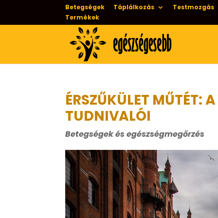
Betegségek
Táplálkozás
Testmozgás
Termékek
ÉRSZŰKÜLET MŰTÉT: A
TUDNIVALÓI
Betegségek és egészségmegőrzés