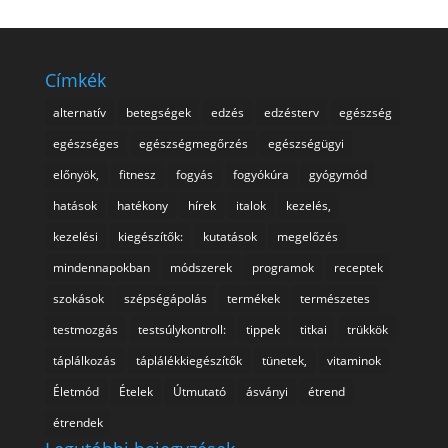
Címkék
alternatív
betegségek
edzés
edzésterv
egészség
egészséges
egészségmegőrzés
egészségügyi
előnyök,
fitnesz
fogyás
fogyókúra
gyógymód
hatások
hatékony
hírek
italok
kezelés,
kezelési
kiegészítők:
kutatások
megelőzés
mindennapokban
módszerek
programok
receptek
szokások
szépségápolás
termékek
természetes
testmozgás
testsúlykontroll:
tippek
titkai
trükkök
táplálkozás
táplálékkiegészítők
tünetek,
vitaminok
Életmód
Ételek
Útmutató
ásványi
étrend
étrendek