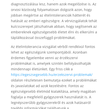
diagnosztizálása lesz, hanem azok megelőzése is. Az
orvosi közösség folyamatosan dolgozik azon, hogy
jobban megértse az ételintoleranciák hátterét és
hatását az emberi egészségre. A vérvizsgálatok tehát
kulcsszerepet játszhatnak abban, hogy segítsenek az
embereknek egészségesebb életet élni és elkerülni a
táplálkozással összefüggő problémákat.
Az ételintolerancia vizsgálat vérből rendkívül fontos
lehet az egészségünk szempontjából. Azonban
érdemes figyelembe venni az érzékszervi
problémákat is, amelyek szintén befolyásolhatják
mindennapi életünket. Egy friss cikk a
https://egeszsegesebb.hu/erzekszervi-problemak/
oldalon részletesen bemutatja ezeket a problémákat
és javaslatokat ad azok kezelésére. Fontos az
egészségesebb életmód kialakítása, amely magában
foglalja a megfelelő gyógyszerek használatát is. A
legnépszerűbb gyógyszerekről és azok hatásairól
további információkat találhatunk a