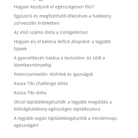
Hogyan kezdjünk el egészségesen főzi?
Egyszerű és megfizethető étkezések a hatékony
zsírvesztés érdekében
Az első számú diéta a zsírégetéshez
Hogyan érj el kalória deficit állapotot: a legjobb
tippek
A gyorsétkezés hatása a testünkre: Az íztől a
következményekig
Potencianövelés: tévhitek és igazságok
Kasza Tibi challenge diéta
Kasza Tibi diéta
Olcsó táplálékkiegészítők: a legjobb megoldás a
költséghatékony egészséges táplálkozásra
A legjobb vegán táplálékkiegészítők a mindennapi
egészségért