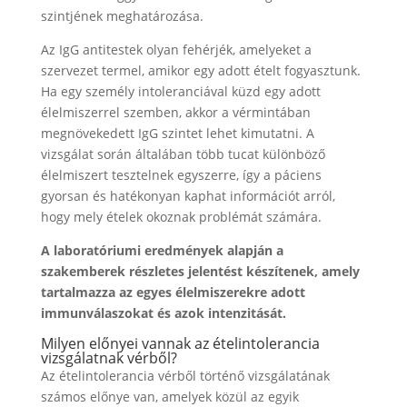
szintjének meghatározása.
Az IgG antitestek olyan fehérjék, amelyeket a
szervezet termel, amikor egy adott ételt fogyasztunk.
Ha egy személy intoleranciával küzd egy adott
élelmiszerrel szemben, akkor a vérmintában
megnövekedett IgG szintet lehet kimutatni. A
vizsgálat során általában több tucat különböző
élelmiszert tesztelnek egyszerre, így a páciens
gyorsan és hatékonyan kaphat információt arról,
hogy mely ételek okoznak problémát számára.
A laboratóriumi eredmények alapján a
szakemberek részletes jelentést készítenek, amely
tartalmazza az egyes élelmiszerekre adott
immunválaszokat és azok intenzitását.
Milyen előnyei vannak az ételintolerancia
vizsgálatnak vérből?
Az ételintolerancia vérből történő vizsgálatának
számos előnye van, amelyek közül az egyik