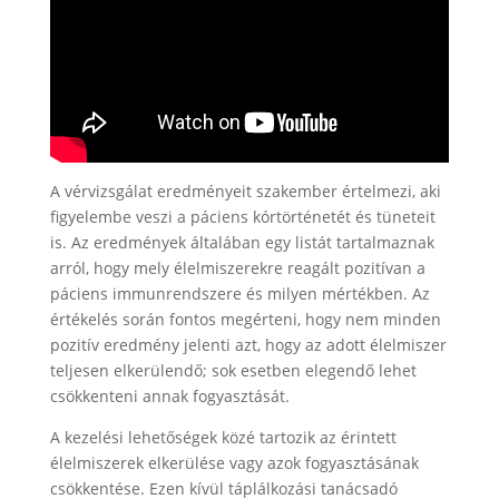
A vérvizsgálat eredményeit szakember értelmezi, aki
figyelembe veszi a páciens kórtörténetét és tüneteit
is. Az eredmények általában egy listát tartalmaznak
arról, hogy mely élelmiszerekre reagált pozitívan a
páciens immunrendszere és milyen mértékben. Az
értékelés során fontos megérteni, hogy nem minden
pozitív eredmény jelenti azt, hogy az adott élelmiszer
teljesen elkerülendő; sok esetben elegendő lehet
csökkenteni annak fogyasztását.
A kezelési lehetőségek közé tartozik az érintett
élelmiszerek elkerülése vagy azok fogyasztásának
csökkentése. Ezen kívül táplálkozási tanácsadó