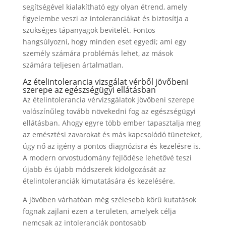
segítségével kialakítható egy olyan étrend, amely
figyelembe veszi az intoleranciákat és biztosítja a
szükséges tápanyagok bevitelét. Fontos
hangsúlyozni, hogy minden eset egyedi; ami egy
személy számára problémás lehet, az mások
számára teljesen ártalmatlan.
Az ételintolerancia vizsgálat vérből jövőbeni
szerepe az egészségügyi ellátásban
Az ételintolerancia vérvizsgálatok jövőbeni szerepe
valószínűleg tovább növekedni fog az egészségügyi
ellátásban. Ahogy egyre több ember tapasztalja meg
az emésztési zavarokat és más kapcsolódó tüneteket,
úgy nő az igény a pontos diagnózisra és kezelésre is.
A modern orvostudomány fejlődése lehetővé teszi
újabb és újabb módszerek kidolgozását az
ételintoleranciák kimutatására és kezelésére.
A jövőben várhatóan még szélesebb körű kutatások
fognak zajlani ezen a területen, amelyek célja
nemcsak az intoleranciák pontosabb