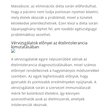
Másodszor, az eliminációs diéta során előfordulhat,
hogy a páciens nem tudja pontosan nyomon követni,
mely ételek okozzák a problémát, mivel a tünetek
késlekedve jelentkezhetnek. Ezen kívül a diéta során
tápanyaghiány léphet fel, ami további egészségügyi
problémákhoz vezethet.
Vérvizsgálatok előnyei az ételintolerancia
kimutatásában
A vérvizsgálatok egyre népszerűbbé válnak az
ételintolerancia diagnosztizálásában, mivel számos
előnnyel rendelkeznek a hagyományos módszerekkel
szemben. Az egyik legfontosabb előnyük, hogy
gyorsabb és pontosabb eredményeket nyújtanak. A
vérvizsgálatok során a szervezet immunválaszát
mérik fel különböző ételekre, így könnyen
azonosíthatók azok az élelmiszerek, amelyek
intoleranciát okoznak.