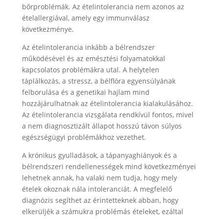
bőrproblémák. Az ételintolerancia nem azonos az
ételallergiával, amely egy immunválasz
következménye.
Az ételintolerancia inkább a bélrendszer
működésével és az emésztési folyamatokkal
kapcsolatos problémákra utal. A helytelen
táplálkozás, a stressz, a bélflóra egyensúlyának
felborulása és a genetikai hajlam mind
hozzájárulhatnak az ételintolerancia kialakulásához.
Az ételintolerancia vizsgálata rendkívül fontos, mivel
a nem diagnosztizált állapot hosszú távon súlyos
egészségügyi problémákhoz vezethet.
A krónikus gyulladások, a tápanyaghiányok és a
bélrendszeri rendellenességek mind következményei
lehetnek annak, ha valaki nem tudja, hogy mely
ételek okoznak nála intoleranciát. A megfelelő
diagnózis segíthet az érintetteknek abban, hogy
elkerüljék a számukra problémás ételeket, ezáltal