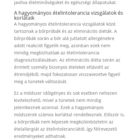
javítva életminőségüket és egészségi állapotukat.
A hagyományos ételintolerancia vizsgálatok és
korlátaik
A hagyományos ételintolerancia vizsgálatok közé
tartoznak a bőrpróbák és az eliminációs diéták. A
bőrpróbák során a bőr alá juttatott allergénekre
adott reakciót figyelik meg, azonban ezek nem
mindig megbízhatóak az ételintolerancia
diagnosztizálásában. Az eliminációs diéta során az
érintett személy bizonyos ételeket eltávolít az
étrendjéből, majd fokozatosan visszavezetve figyeli
meg a tünetek változását.
Ez a módszer időigényes és sok esetben nehezen
kivitelezhető, mivel a tünetek nem mindig
jelentkeznek azonnal. Ezek a hagyományos
módszerek számos korláttal rendelkeznek. Először is,
a bőrpróbák nem képesek megkülönböztetni az
ételallergiát az ételintoleranciától, így félrevezető
eredményeket adhatnak.