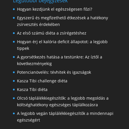
Legutóbbi bejegyzések
Hogyan kezdjünk el egészségesen főzi?
Egyszerű és megfizethető étkezések a hatékony
zsírvesztés érdekében
Az első számú diéta a zsírégetéshez
Hogyan érj el kalória deficit állapotot: a legjobb
tippek
A gyorsétkezés hatása a testünkre: Az íztől a
következményekig
Potencianövelés: tévhitek és igazságok
Kasza Tibi challenge diéta
Kasza Tibi diéta
Olcsó táplálékkiegészítők: a legjobb megoldás a
költséghatékony egészséges táplálkozásra
A legjobb vegán táplálékkiegészítők a mindennapi
egészségért