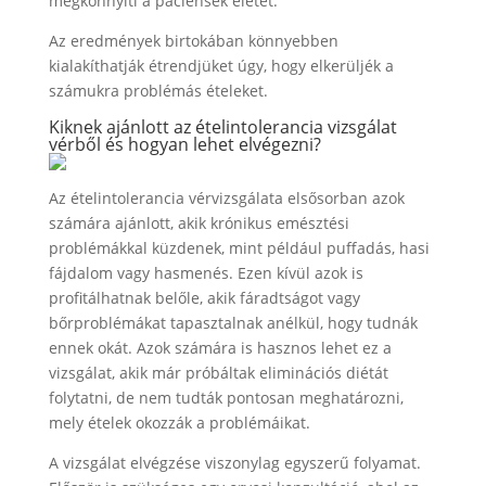
megkönnyíti a páciensek életét.
Az eredmények birtokában könnyebben
kialakíthatják étrendjüket úgy, hogy elkerüljék a
számukra problémás ételeket.
Kiknek ajánlott az ételintolerancia vizsgálat
vérből és hogyan lehet elvégezni?
Az ételintolerancia vérvizsgálata elsősorban azok
számára ajánlott, akik krónikus emésztési
problémákkal küzdenek, mint például puffadás, hasi
fájdalom vagy hasmenés. Ezen kívül azok is
profitálhatnak belőle, akik fáradtságot vagy
bőrproblémákat tapasztalnak anélkül, hogy tudnák
ennek okát. Azok számára is hasznos lehet ez a
vizsgálat, akik már próbáltak eliminációs diétát
folytatni, de nem tudták pontosan meghatározni,
mely ételek okozzák a problémáikat.
A vizsgálat elvégzése viszonylag egyszerű folyamat.