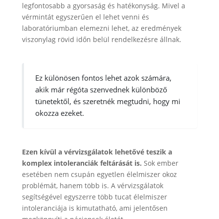
legfontosabb a gyorsaság és hatékonyság. Mivel a
vérmintát egyszerűen el lehet venni és
laboratóriumban elemezni lehet, az eredmények
viszonylag rövid időn belül rendelkezésre állnak.
Ez különösen fontos lehet azok számára,
akik már régóta szenvednek különböző
tünetektől, és szeretnék megtudni, hogy mi
okozza ezeket.
Ezen kívül a vérvizsgálatok lehetővé teszik a
komplex intoleranciák feltárását is.
Sok ember
esetében nem csupán egyetlen élelmiszer okoz
problémát, hanem több is. A vérvizsgálatok
segítségével egyszerre több tucat élelmiszer
intoleranciája is kimutatható, ami jelentősen