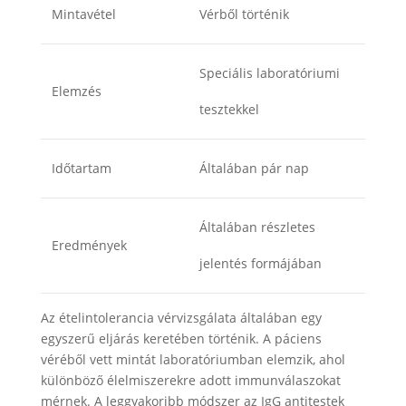
Mintavétel
Vérből történik
Speciális laboratóriumi
Elemzés
tesztekkel
Időtartam
Általában pár nap
Általában részletes
Eredmények
jelentés formájában
Az ételintolerancia vérvizsgálata általában egy
egyszerű eljárás keretében történik. A páciens
véréből vett mintát laboratóriumban elemzik, ahol
különböző élelmiszerekre adott immunválaszokat
mérnek. A leggyakoribb módszer az IgG antitestek