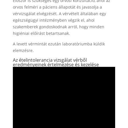
Először is szükséges egy orvosi konzultáció, ahol az
orvos felméri a páciens állapotát és javasolja a
vérvizsgálat elvégzését. A vérvételt általában egy
egészségügyi intézményben végzik el, ahol
szakemberek gondoskodnak arról, hogy minden
higiéniai előírást betartsanak.
A levett vérmintát ezután laboratóriumba küldik
elemzésre.
Az ételintolerancia vizsgálat vérből
eredményeinek értelmezése és kezelése