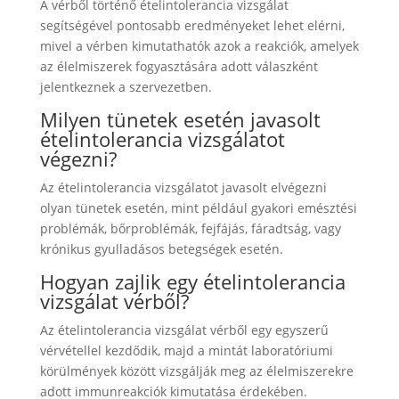
A vérből történő ételintolerancia vizsgálat
segítségével pontosabb eredményeket lehet elérni,
mivel a vérben kimutathatók azok a reakciók, amelyek
az élelmiszerek fogyasztására adott válaszként
jelentkeznek a szervezetben.
Milyen tünetek esetén javasolt
ételintolerancia vizsgálatot
végezni?
Az ételintolerancia vizsgálatot javasolt elvégezni
olyan tünetek esetén, mint például gyakori emésztési
problémák, bőrproblémák, fejfájás, fáradtság, vagy
krónikus gyulladásos betegségek esetén.
Hogyan zajlik egy ételintolerancia
vizsgálat vérből?
Az ételintolerancia vizsgálat vérből egy egyszerű
vérvétellel kezdődik, majd a mintát laboratóriumi
körülmények között vizsgálják meg az élelmiszerekre
adott immunreakciók kimutatása érdekében.