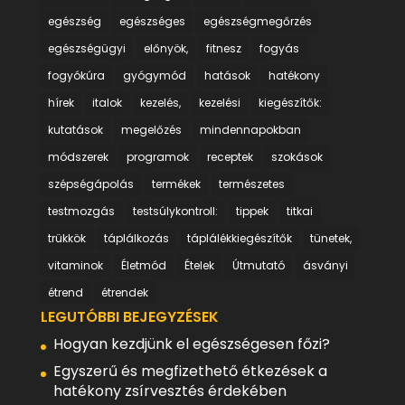
egészség
egészséges
egészségmegőrzés
egészségügyi
előnyök,
fitnesz
fogyás
fogyókúra
gyógymód
hatások
hatékony
hírek
italok
kezelés,
kezelési
kiegészítők:
kutatások
megelőzés
mindennapokban
módszerek
programok
receptek
szokások
szépségápolás
termékek
természetes
testmozgás
testsúlykontroll:
tippek
titkai
trükkök
táplálkozás
táplálékkiegészítők
tünetek,
vitaminok
Életmód
Ételek
Útmutató
ásványi
étrend
étrendek
LEGUTÓBBI BEJEGYZÉSEK
Hogyan kezdjünk el egészségesen főzi?
Egyszerű és megfizethető étkezések a
hatékony zsírvesztés érdekében