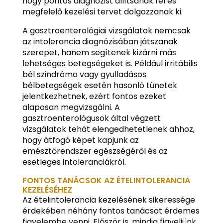
hogy pontos diagnózist állítsanak fel és
megfelelő kezelési tervet dolgozzanak ki.
A gasztroenterológiai vizsgálatok nemcsak
az intolerancia diagnózisában játszanak
szerepet, hanem segítenek kizárni más
lehetséges betegségeket is. Például irritábilis
bél szindróma vagy gyulladásos
bélbetegségek esetén hasonló tünetek
jelentkezhetnek, ezért fontos ezeket
alaposan megvizsgálni. A
gasztroenterológusok által végzett
vizsgálatok tehát elengedhetetlenek ahhoz,
hogy átfogó képet kapjunk az
emésztőrendszer egészségéről és az
esetleges intoleranciákról.
FONTOS TANÁCSOK AZ ÉTELINTOLERANCIA
KEZELÉSÉHEZ
Az ételintolerancia kezelésének sikeressége
érdekében néhány fontos tanácsot érdemes
figyelembe venni. Először is, mindig figyeljünk