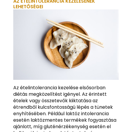
AZ ÉTELINTOLERANCIA KEZELÉSÉNEK
LEHETŐSÉGEI
Az ételintolerancia kezelése elsősorban
diétás megközelítést igényel. Az érintett
ételek vagy összetevők kiiktatása az
étrendből kulcsfontosságú lépés a tünetek
enyhítésében. Például laktóz intolerancia
esetén laktózmentes termékek fogyasztása
ajánlott, míg gluténérzékenység esetén el