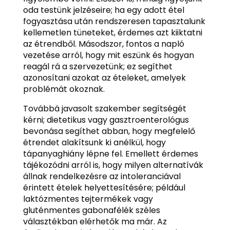
oda testünk jelzéseire; ha egy adott étel
fogyasztása után rendszeresen tapasztalunk
kellemetlen tüneteket, érdemes azt kiiktatni
az étrendből. Másodszor, fontos a napló
vezetése arról, hogy mit eszünk és hogyan
reagál rá a szervezetünk; ez segíthet
azonosítani azokat az ételeket, amelyek
problémát okoznak.
Továbbá javasolt szakember segítségét
kérni; dietetikus vagy gasztroenterológus
bevonása segíthet abban, hogy megfelelő
étrendet alakítsunk ki anélkül, hogy
tápanyaghiány lépne fel. Emellett érdemes
tájékozódni arról is, hogy milyen alternatívák
állnak rendelkezésre az intoleranciával
érintett ételek helyettesítésére; például
laktózmentes tejtermékek vagy
gluténmentes gabonafélék széles
választékban elérhetők ma már. Az