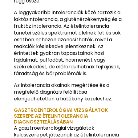
függ össze.
A leggyakoribb intoleranciák közé tartozik a
laktózintolerancia, a gluténérzékenység és a
fruktóz intolerancia. Az ételintolerancia
tünetei széles spektrumot ölelnek fel, és sok
esetben nehezen azonosíthatók, mivel a
reakciók késlekedve jelentkeznek. Az
érintettek gyakran tapasztalnak hasi
fájdalmat, puffadást, hasmenést vagy
székrekedést, de előfordulhatnak fejfájások,
fáradtság és bőrproblémák is.
Az intolerancia okainak megértése és a
megfelelő diagnózis felállítása
elengedhetetlen a hatékony kezeléshez.
GASZTROENTEROLÓGIAI VIZSGÁLATOK
SZEREPE AZ ÉTELINTOLERANCIA
DIAGNOSZTIZÁLÁSÁBAN
A gasztroenterológiai vizsgálatok
kulcsszerepet játszanak az ételintolerancia