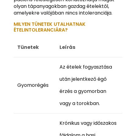
olyan tápanyagokban gazdag ételektől,
amelyekre valójában nincs intoleranciája.
MILYEN TÜNETEK UTALHATNAK
ÉTELINTOLERANCIÁRA?
Tünetek
Leírás
Az ételek fogyasztása
után jelentkező égő
Gyomorégés
érzés a gyomorban
vagy a torokban.
Krónikus vagy időszakos
fájdalom a hasi