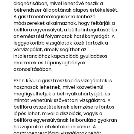
diagnózisában, mivel lehetővé teszik a
bélrendszer állapotának alapos értékelését.
A gasztroenterológusok különböző
módszereket alkalmaznak, hogy feltárják a
bélflóra egyensúlyát, a bélfal integritását és
az emésztési folyamatok hatékonyságát. A
leggyakoribb vizsgálatok közé tartozik a
vérvizsgálat, amely segíthet az
intoleranciához kapcsolódó gyulladásos
markerek és tápanyaghiányok
azonosításában.
Ezen kívül a gasztroszkópiás vizsgálatok is
hasznosak lehetnek, mivel közvetlenül
megfigyelhetjük a bél nyálkahártyáját, és
mintát vehetünk szövettani vizsgálatra. A
bélflóra összetételének elemzése is fontos
lépés lehet, mivel a diszbiózis, vagyis a
bélflóra egyensúlyának felborulása gyakran
hozzájárul az ételintoleranciához. A
gasztroenterológiai vizsgálatok tehát