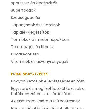
sportszer és kiegészítők
Superfoodok
Szépségápolás
Tápanyagok és vitaminok
Táplálékkiegészítők
Termékek a mindennapokban
Testmozgás és fitnesz
Uncategorized
Vitaminok és ásványi anyagok
FRISS BEJEGYZÉSEK
Hogyan kezdjünk el egészségesen főzi?
Egyszerű és megfizethető étkezések a
hatékony zsírvesztés érdekében
Az első számú diéta a zsírégetéshez
Hogyan érj el kalória deficit állapotot: a