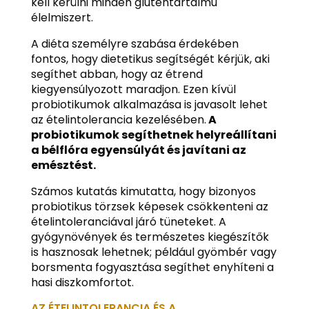
kell kerülni minden gluténtartalmú
élelmiszert.
A diéta személyre szabása érdekében
fontos, hogy dietetikus segítségét kérjük, aki
segíthet abban, hogy az étrend
kiegyensúlyozott maradjon. Ezen kívül
probiotikumok alkalmazása is javasolt lehet
az ételintolerancia kezelésében.
A
probiotikumok segíthetnek helyreállítani
a bélflóra egyensúlyát és javítani az
emésztést.
Számos kutatás kimutatta, hogy bizonyos
probiotikus törzsek képesek csökkenteni az
ételintoleranciával járó tüneteket. A
gyógynövények és természetes kiegészítők
is hasznosak lehetnek; például gyömbér vagy
borsmenta fogyasztása segíthet enyhíteni a
hasi diszkomfortot.
AZ ÉTELINTOLERANCIA ÉS A