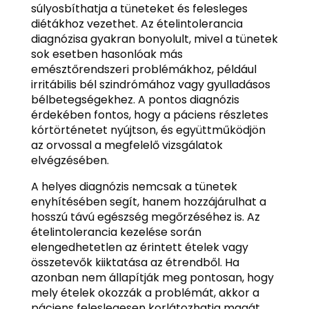
súlyosbíthatja a tüneteket és felesleges
diétákhoz vezethet. Az ételintolerancia
diagnózisa gyakran bonyolult, mivel a tünetek
sok esetben hasonlóak más
emésztőrendszeri problémákhoz, például
irritábilis bél szindrómához vagy gyulladásos
bélbetegségekhez. A pontos diagnózis
érdekében fontos, hogy a páciens részletes
kórtörténetet nyújtson, és együttműködjön
az orvossal a megfelelő vizsgálatok
elvégzésében.
A helyes diagnózis nemcsak a tünetek
enyhítésében segít, hanem hozzájárulhat a
hosszú távú egészség megőrzéséhez is. Az
ételintolerancia kezelése során
elengedhetetlen az érintett ételek vagy
összetevők kiiktatása az étrendből. Ha
azonban nem állapítják meg pontosan, hogy
mely ételek okozzák a problémát, akkor a
páciens feleslegesen korlátozhatja magát