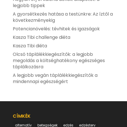
legjobb tippek
A gyorsétkezés hatása a testünkre: Az íztől a
következményekig
Potencianövelés: tévhitek és igazságok
Kasza Tibi challenge diéta
Kasza Tibi diéta
Olcsó táplálékkiegészítők: a legjobb
megoldás a költséghatékony egészséges
táplálkozásra
A legjobb vegán táplálékkiegészítők a
mindennapi egészségért
CÍMKÉK
alternatív
betegségek
edzés
edzésterv