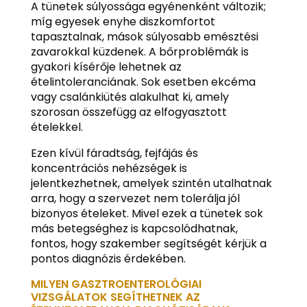
A tünetek súlyossága egyénenként változik;
míg egyesek enyhe diszkomfortot
tapasztalnak, mások súlyosabb emésztési
zavarokkal küzdenek. A bőrproblémák is
gyakori kísérője lehetnek az
ételintoleranciának. Sok esetben ekcéma
vagy csalánkiütés alakulhat ki, amely
szorosan összefügg az elfogyasztott
ételekkel.
Ezen kívül fáradtság, fejfájás és
koncentrációs nehézségek is
jelentkezhetnek, amelyek szintén utalhatnak
arra, hogy a szervezet nem tolerálja jól
bizonyos ételeket. Mivel ezek a tünetek sok
más betegséghez is kapcsolódhatnak,
fontos, hogy szakember segítségét kérjük a
pontos diagnózis érdekében.
MILYEN GASZTROENTEROLÓGIAI
VIZSGÁLATOK SEGÍTHETNEK AZ