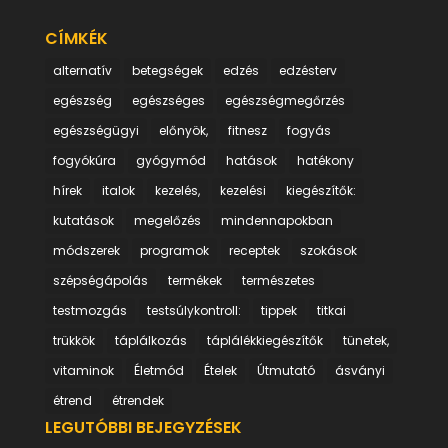
CÍMKÉK
alternatív
betegségek
edzés
edzésterv
egészség
egészséges
egészségmegőrzés
egészségügyi
előnyök,
fitnesz
fogyás
fogyókúra
gyógymód
hatások
hatékony
hírek
italok
kezelés,
kezelési
kiegészítők:
kutatások
megelőzés
mindennapokban
módszerek
programok
receptek
szokások
szépségápolás
termékek
természetes
testmozgás
testsúlykontroll:
tippek
titkai
trükkök
táplálkozás
táplálékkiegészítők
tünetek,
vitaminok
Életmód
Ételek
Útmutató
ásványi
étrend
étrendek
LEGUTÓBBI BEJEGYZÉSEK