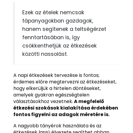
Ezek az ételek nemcsak
tápanyagokban gazdagok,
hanem segítenek a teltségérzet
fenntartásában is, így
csökkenthetjük az étkezések
közötti nassolást.
A napi étkezések tervezése is fontos;
érdemes előre megtervezni az étkezéseket,
hogy elkerüljük a hirtelen döntéseket,
amelyek gyakran egészségtelen
választásokhoz vezetnek.
A megfelelő
étkezési szokások kialakítása érdekében
fontos figyelni az adagok méretére is.
A nagyobb tányérok használata és az
étkezések lassú élvezete segíthet abban,