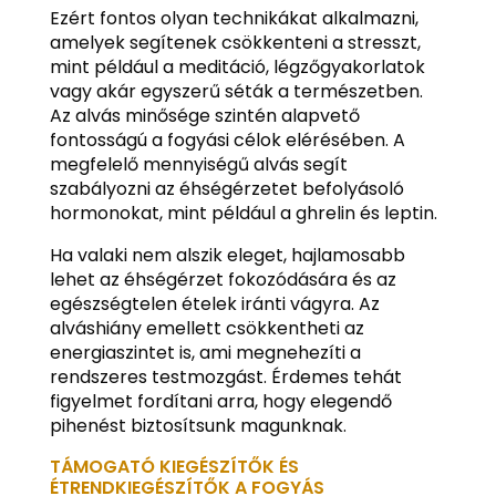
Ezért fontos olyan technikákat alkalmazni,
amelyek segítenek csökkenteni a stresszt,
mint például a meditáció, légzőgyakorlatok
vagy akár egyszerű séták a természetben.
Az alvás minősége szintén alapvető
fontosságú a fogyási célok elérésében. A
megfelelő mennyiségű alvás segít
szabályozni az éhségérzetet befolyásoló
hormonokat, mint például a ghrelin és leptin.
Ha valaki nem alszik eleget, hajlamosabb
lehet az éhségérzet fokozódására és az
egészségtelen ételek iránti vágyra. Az
alváshiány emellett csökkentheti az
energiaszintet is, ami megnehezíti a
rendszeres testmozgást. Érdemes tehát
figyelmet fordítani arra, hogy elegendő
pihenést biztosítsunk magunknak.
TÁMOGATÓ KIEGÉSZÍTŐK ÉS
ÉTRENDKIEGÉSZÍTŐK A FOGYÁS