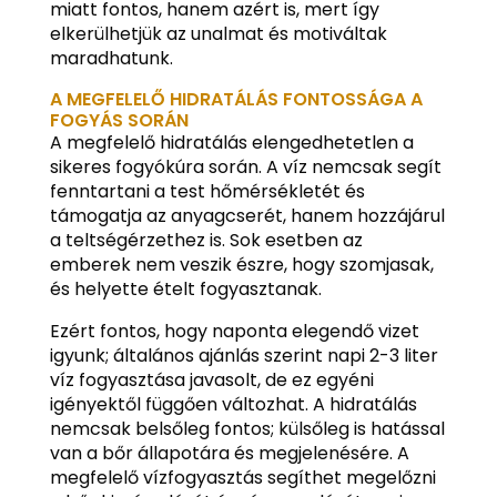
miatt fontos, hanem azért is, mert így
elkerülhetjük az unalmat és motiváltak
maradhatunk.
A MEGFELELŐ HIDRATÁLÁS FONTOSSÁGA A
FOGYÁS SORÁN
A megfelelő hidratálás elengedhetetlen a
sikeres fogyókúra során. A víz nemcsak segít
fenntartani a test hőmérsékletét és
támogatja az anyagcserét, hanem hozzájárul
a teltségérzethez is. Sok esetben az
emberek nem veszik észre, hogy szomjasak,
és helyette ételt fogyasztanak.
Ezért fontos, hogy naponta elegendő vizet
igyunk; általános ajánlás szerint napi 2-3 liter
víz fogyasztása javasolt, de ez egyéni
igényektől függően változhat. A hidratálás
nemcsak belsőleg fontos; külsőleg is hatással
van a bőr állapotára és megjelenésére. A
megfelelő vízfogyasztás segíthet megelőzni