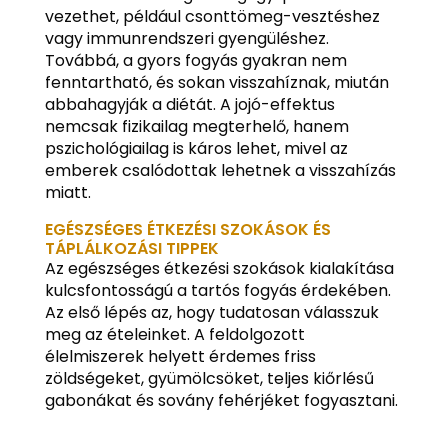
vezethet, például csonttömeg-vesztéshez
vagy immunrendszeri gyengüléshez.
Továbbá, a gyors fogyás gyakran nem
fenntartható, és sokan visszahíznak, miután
abbahagyják a diétát. A jojó-effektus
nemcsak fizikailag megterhelő, hanem
pszichológiailag is káros lehet, mivel az
emberek csalódottak lehetnek a visszahízás
miatt.
EGÉSZSÉGES ÉTKEZÉSI SZOKÁSOK ÉS
TÁPLÁLKOZÁSI TIPPEK
Az egészséges étkezési szokások kialakítása
kulcsfontosságú a tartós fogyás érdekében.
Az első lépés az, hogy tudatosan válasszuk
meg az ételeinket. A feldolgozott
élelmiszerek helyett érdemes friss
zöldségeket, gyümölcsöket, teljes kiőrlésű
gabonákat és sovány fehérjéket fogyasztani.