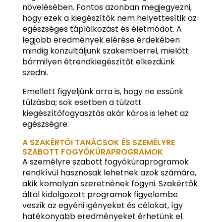
növelésében. Fontos azonban megjegyezni,
hogy ezek a kiegészítők nem helyettesítik az
egészséges táplálkozást és életmódot. A
legjobb eredmények elérése érdekében
mindig konzultáljunk szakemberrel, mielőtt
bármilyen étrendkiegészítőt elkezdünk
szedni.
Emellett figyeljünk arra is, hogy ne essünk
túlzásba; sok esetben a túlzott
kiegészítőfogyasztás akár káros is lehet az
egészségre.
A SZAKÉRTŐI TANÁCSOK ÉS SZEMÉLYRE
SZABOTT FOGYÓKÚRAPROGRAMOK
A személyre szabott fogyókúraprogramok
rendkívül hasznosak lehetnek azok számára,
akik komolyan szeretnének fogyni. Szakértők
által kidolgozott programok figyelembe
veszik az egyéni igényeket és célokat, így
hatékonyabb eredményeket érhetünk el.