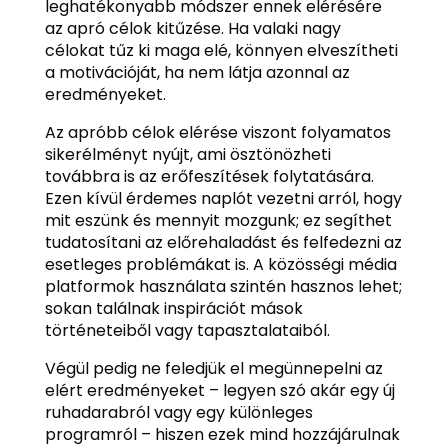
leghatékonyabb módszer ennek elérésére
az apró célok kitűzése. Ha valaki nagy
célokat tűz ki maga elé, könnyen elveszítheti
a motivációját, ha nem látja azonnal az
eredményeket.
Az apróbb célok elérése viszont folyamatos
sikerélményt nyújt, ami ösztönözheti
továbbra is az erőfeszítések folytatására.
Ezen kívül érdemes naplót vezetni arról, hogy
mit eszünk és mennyit mozgunk; ez segíthet
tudatosítani az előrehaladást és felfedezni az
esetleges problémákat is. A közösségi média
platformok használata szintén hasznos lehet;
sokan találnak inspirációt mások
történeteiből vagy tapasztalataiból.
Végül pedig ne feledjük el megünnepelni az
elért eredményeket – legyen szó akár egy új
ruhadarabról vagy egy különleges
programról – hiszen ezek mind hozzájárulnak