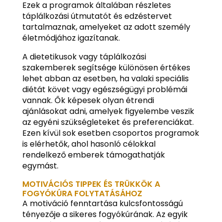
Ezek a programok általában részletes
táplálkozási útmutatót és edzéstervet
tartalmaznak, amelyeket az adott személy
életmódjához igazítanak.
A dietetikusok vagy táplálkozási
szakemberek segítsége különösen értékes
lehet abban az esetben, ha valaki speciális
diétát követ vagy egészségügyi problémái
vannak. Ők képesek olyan étrendi
ajánlásokat adni, amelyek figyelembe veszik
az egyéni szükségleteket és preferenciákat.
Ezen kívül sok esetben csoportos programok
is elérhetők, ahol hasonló célokkal
rendelkező emberek támogathatják
egymást.
MOTIVÁCIÓS TIPPEK ÉS TRÜKKÖK A
FOGYÓKÚRA FOLYTATÁSÁHOZ
A motiváció fenntartása kulcsfontosságú
tényezője a sikeres fogyókúrának. Az egyik