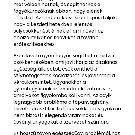
motiválóan hatnak, és segíthetnek a
fogyókúrázóknak abban, hogy elérjék
céljaikat. Az emberek gyakran tapasztalják,
hogy a kezdeti hetekben jelentős
súlycsökkenést érnek el, ami növeli az
önbizalmukat és kedvüket a további
erőfeszítésekhez.
Ezen kívül a gyorsfogyás segíthet a testzsír
csökkentésében, ami javíthatja az általános
egészségi állapotot, csökkentheti a
szívbetegségek kockázatát, és javíthatja a
vércukorszintet. Ugyanakkor a
gyorsfogyásnak számos kockázata is van,
amelyeket figyelembe kell venni. Az egyik
legnagyobb probléma a tápanyaghiány,
mivel a drasztikus kalóriacsökkentés gyakran
nem biztosít elegendő vitaminokat és
ásványi anyagokat a szervezet számára.
Ez hosszú távon egészségügyi problémákhoz