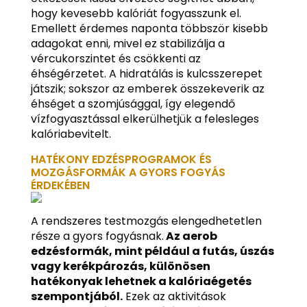
hogy kevesebb kalóriát fogyasszunk el.
Emellett érdemes naponta többször kisebb
adagokat enni, mivel ez stabilizálja a
vércukorszintet és csökkenti az
éhségérzetet. A hidratálás is kulcsszerepet
játszik; sokszor az emberek összekeverik az
éhséget a szomjúsággal, így elegendő
vízfogyasztással elkerülhetjük a felesleges
kalóriabevitelt.
HATÉKONY EDZÉSPROGRAMOK ÉS
MOZGÁSFORMÁK A GYORS FOGYÁS
ÉRDEKÉBEN
A rendszeres testmozgás elengedhetetlen
része a gyors fogyásnak.
Az aerob
edzésformák, mint például a futás, úszás
vagy kerékpározás, különösen
hatékonyak lehetnek a kalóriaégetés
szempontjából.
Ezek az aktivitások