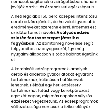
nemcsak segítenek a zsírégetésben, hanem
javítják a szív- és érrendszeri egészséget is.
A heti legalább 150 perc közepes intenzitású
aerob edzés ajánlott, de ha valaki gyorsabb
eredményeket szeretne elérni, érdemes ezt
az időtartamot növelni.
A súlyzós edzés
szintén fontos szerepet játszik a
fogyásban.
Az izomtömeg növelése segít
felgyorsítani az anyagcserét, így még
nyugalmi állapotban is több kalóriát égetünk
el.
A kombinált edzésprogramok, amelyek
aerob és anaerob gyakorlatokat egyaránt
tartalmaznak, különösen hatékonyak
lehetnek. Például egy heti edzésterv
tartalmazhat futást vagy kerékpározást
egy-két napon, míg más napokon súlyzós
edzéseket végezhetünk. Az edzésprogramok
változatossága nemcsak a fizikai előnyök