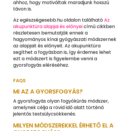
ahhoz, hogy motiváltak maradjunk hosszú
távon is.
Az egészségesebb.hu oldalon található
Az
akupunktúra alapjai és előnyei
című cikkben
részletesen bemutatják ennek a
hagyományos kínai gyógyászati módszernek
az alapjait és előnyeit. Az akupunktúra
segíthet a fogyásban is, így érdemes lehet
ezt a módszert is figyelembe venni a
gyorsfogyás eléréséhez.
FAQS
MI AZ A GYORSFOGYÁS?
A gyorsfogyás olyan fogyókúrás módszer,
amelynek célja a rövid idő alatt történő
jelentős testsúlycsökkenés.
MILYEN MÓDSZEREKKEL ÉRHETŐ EL A