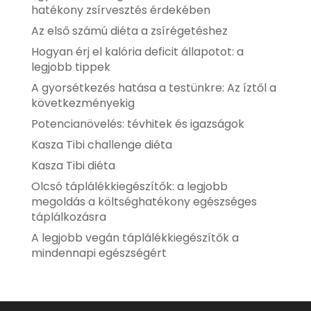
hatékony zsírvesztés érdekében
Az első számú diéta a zsírégetéshez
Hogyan érj el kalória deficit állapotot: a
legjobb tippek
A gyorsétkezés hatása a testünkre: Az íztől a
következményekig
Potencianövelés: tévhitek és igazságok
Kasza Tibi challenge diéta
Kasza Tibi diéta
Olcsó táplálékkiegészítők: a legjobb
megoldás a költséghatékony egészséges
táplálkozásra
A legjobb vegán táplálékkiegészítők a
mindennapi egészségért