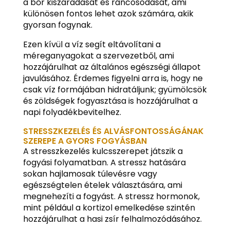
a bőr kiszáradását és ráncosodását, ami
különösen fontos lehet azok számára, akik
gyorsan fogynak.
Ezen kívül a víz segít eltávolítani a
méreganyagokat a szervezetből, ami
hozzájárulhat az általános egészségi állapot
javulásához. Érdemes figyelni arra is, hogy ne
csak víz formájában hidratáljunk; gyümölcsök
és zöldségek fogyasztása is hozzájárulhat a
napi folyadékbevitelhez.
STRESSZKEZELÉS ÉS ALVÁSFONTOSSÁGÁNAK
SZEREPE A GYORS FOGYÁSBAN
A stresszkezelés kulcsszerepet játszik a
fogyási folyamatban. A stressz hatására
sokan hajlamosak túlevésre vagy
egészségtelen ételek választására, ami
megnehezíti a fogyást. A stressz hormonok,
mint például a kortizol emelkedése szintén
hozzájárulhat a hasi zsír felhalmozódásához.