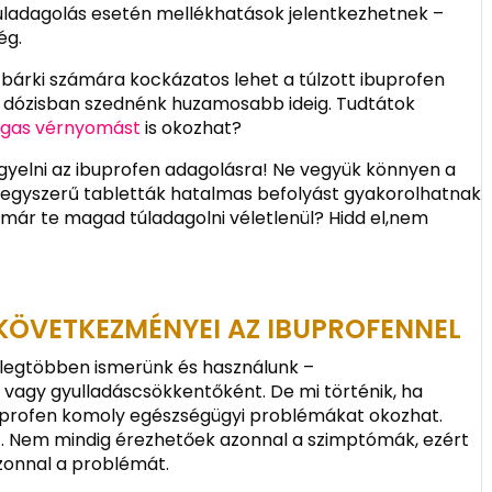
túladagolás esetén mellékhatások jelentkezhetnek –
ég.
 bárki számára kockázatos lehet a túlzott ibuprofen
b dózisban szednénk huzamosabb ideig. Tudtátok
agas vérnyomást
is okozhat?
igyelni az ibuprofen adagolásra! Ne vegyük könnyen a
 egyszerű tabletták hatalmas befolyást gyakorolhatnak
már te magad túladagolni véletlenül? Hidd el,nem
KÖVETKEZMÉNYEI AZ IBUPROFENNEL
 legtöbben ismerünk és használunk –
nt vagy gyulladáscsökkentőként. De mi történik, ha
buprofen komoly egészségügyi problémákat okozhat.
het. Nem mindig érezhetőek azonnal a szimptómák, ezért
zonnal a problémát.