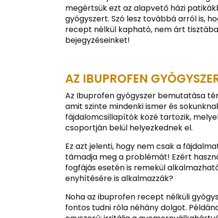
megértsük ezt az alapvető házi patiká
gyógyszert. Szó lesz továbbá arról is, ho
recept nélkül kapható, nem árt tisztába
bejegyzéseinket!
AZ IBUPROFEN GYÓGYSZE
Az Ibuprofen gyógyszer bemutatása tém
amit szinte mindenki ismer és sokunknak
fájdalomcsillapítók közé tartozik, mel
csoportján belül helyezkednek el.
Ez azt jelenti, hogy nem csak a fájdalmat
támadja meg a problémát! Ezért használ
fogfájás esetén is remekül alkalmazhat
enyhítésére is alkalmazzák?
Noha az ibuprofen recept nélküli gyóg
fontos tudni róla néhány dolgot. Példá