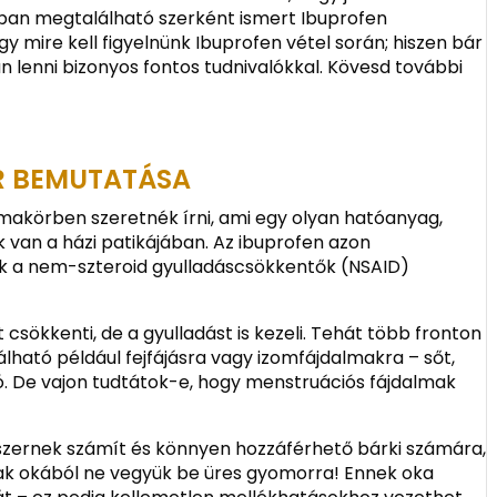
kban megtalálható szerként ismert Ibuprofen
gy mire kell figyelnünk Ibuprofen vétel során; hiszen bár
n lenni bizonyos fontos tudnivalókkal. Kövesd további
R BEMUTATÁSA
akörben szeretnék írni, ami egy olyan hatóanyag,
 van a házi patikájában. Az ibuprofen azon
yek a nem-szteroid gyulladáscsökkentők (NSAID)
 csökkenti, de a gyulladást is kezeli. Tehát több fronton
ható például fejfájásra vagy izomfájdalmakra – sőt,
ó. De vajon tudtátok-e, hogy menstruációs fájdalmak
yszernek számít és könnyen hozzáférhető bárki számára,
nak okából ne vegyük be üres gyomorra! Ennek oka