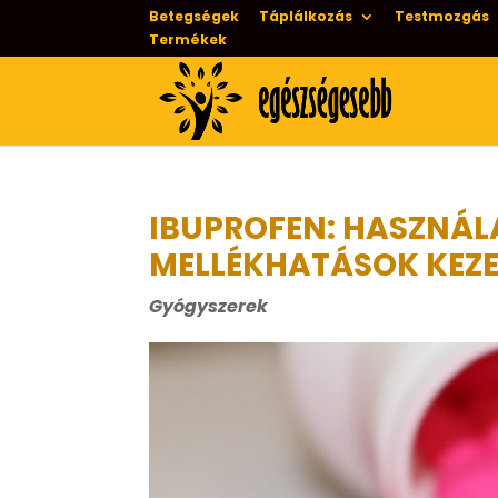
Betegségek
Táplálkozás
Testmozgás
Termékek
IBUPROFEN: HASZNÁL
MELLÉKHATÁSOK KEZE
Gyógyszerek