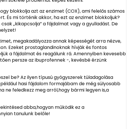
lyen sokféle problémát képes kezelni.
ogy blokkolja azt az enzimet (COX), ami felelős számos
t. És mi történik akkor, ha ezt az enzimet blokkoljuk?
sak „kikapcsolja” a fájdalmat vagy a gyulladást. De
helyzet!
enzimet, megakadályozza annak képességét arra nézve,
son. Ezeket prostaglandinoknak hívják és fontos
ljük a fájdalmat és reagálunk rá. Amennyiben kevesebb
etően persze az ibuprofennek -, kevésbé érzünk
eszel be? Az ilyen típusú gyógyszerek túladagolása
például hasi fájdalom formajábam de még súlyosabb
ha ne feledkezz meg arról,hogy bármi legyen is,a
tekintésed abba,hogyan működik ez a
yian tanulunk belőle!