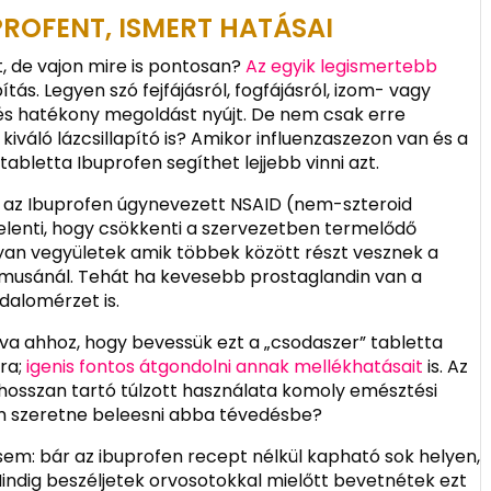
PROFENT, ISMERT HATÁSAI
, de vajon mire is pontosan?
Az egyik legismertebb
ítás. Legyen szó fejfájásról, fogfájásról, izom- vagy
s és hatékony megoldást nyújt. De nem csak erre
kiváló lázcsillapító is? Amikor influenzaszezon van és a
bletta Ibuprofen segíthet lejjebb vinni azt.
, az Ibuprofen úgynevezett NSAID (nem-szteroid
jelenti, hogy csökkenti a szervezetben termelődő
yan vegyületek amik többek között részt vesznek a
musánál. Tehát ha kevesebb prostaglandin van a
dalomérzet is.
va ahhoz, hogy bevessük ezt a „csodaszer” tabletta
ra;
igenis fontos átgondolni annak mellékhatásait
is. Az
s hosszan tartó túlzott használata komoly emésztési
m szeretne beleesni abba tévedésbe?
sem: bár az ibuprofen recept nélkül kapható sok helyen,
ndig beszéljetek orvosotokkal mielőtt bevetnétek ezt