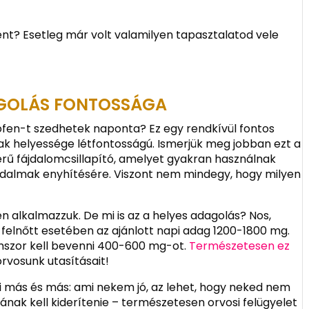
ent? Esetleg már volt valamilyen tapasztalatod vele
AGOLÁS FONTOSSÁGA
rofen-t szedhetek naponta? Ez egy rendkívül fontos
ak helyessége létfontosságú. Ismerjük meg jobban ezt a
rű fájdalomcsillapító, amelyet gyakran használnak
 fájdalmak enyhítésére. Viszont nem mindegy, hogy milyen
n alkalmazzuk. De mi is az a helyes adagolás? Nos,
elnőtt esetében az ajánlott napi adag 1200-1800 mg.
omszor kell bevenni 400-600 mg-ot.
Természetesen ez
rvosunk utasításait!
i más és más: ami nekem jó, az lehet, hogy neked nem
ának kell kiderítenie – természetesen orvosi felügyelet