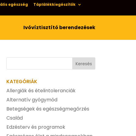
ális egészség
Táplálékkiegészítők
Ivóvíztisztító berendezések
KATEGÓRIÁK
Allergiák és ételintoleranciák
Alternatív gyógymód
Betegségek és egészségmegőrzés
Család
Edzésterv és programok