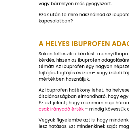
vagy bármilyen más gyógyszert.
Ezek után te mire használnád az ibupof
kapcsolatban?
A HELYES IBUPROFEN AD
Sokan felteszik a kérdést: mennyi Ibup
kérdés, hiszen az Ibuprofen adagolásán
témát! Az Ibuprofen egy nagyon népsze
fejfájás, fogfájás és izom- vagy ízületi
mértékben használjuk.
Az Ibuprofen hatékony lehet, ha helyese
általánosságban elmondható, hogy egy f
Ez azt jelenti, hogy maximum napi hár
csak irányadó érték
– mindig kövessük o
Vegyük figyelembe azt is, hogy mindenk
lesz hatásos. Ezt mindenkinek saját mag