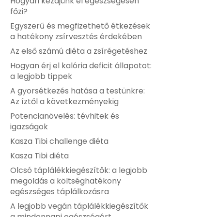
Hogyan kezdjünk el egészségesen
főzi?
Egyszerű és megfizethető étkezések
a hatékony zsírvesztés érdekében
Az első számú diéta a zsírégetéshez
Hogyan érj el kalória deficit állapotot:
a legjobb tippek
A gyorsétkezés hatása a testünkre:
Az íztől a következményekig
Potencianövelés: tévhitek és
igazságok
Kasza Tibi challenge diéta
Kasza Tibi diéta
Olcsó táplálékkiegészítők: a legjobb
megoldás a költséghatékony
egészséges táplálkozásra
A legjobb vegán táplálékkiegészítők
a mindennapi egészségért