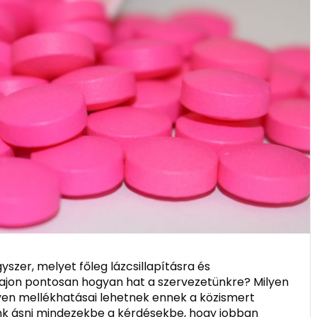
szer, melyet főleg lázcsillapításra és
vajon pontosan hogyan hat a szervezetünkre? Milyen
lyen mellékhatásai lehetnek ennek a közismert
nk ásni mindezekbe a kérdésekbe, hogy jobban