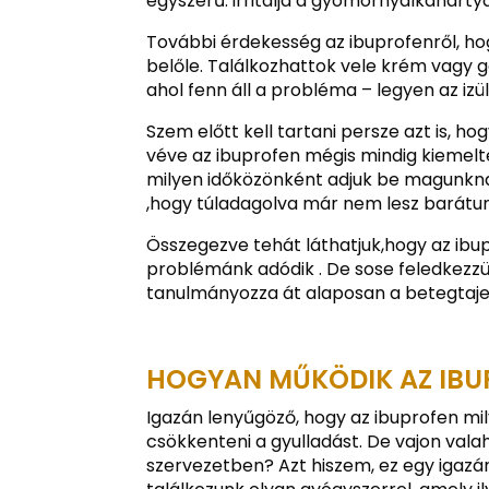
egyszerű: irritálja a gyomornyálkahárt
További érdekesség az ibuprofenről, ho
belőle. Találkozhattok vele krém vagy g
ahol fenn áll a probléma – legyen az izü
Szem előtt kell tartani persze azt is, 
véve az ibuprofen mégis mindig kiemelte
milyen időközönként adjuk be magunknak
,hogy túladagolva már nem lesz barátu
Összegezve tehát láthatjuk,hogy az ibup
problémánk adódik . De sose feledkez
tanulmányozza át alaposan a betegtaj
HOGYAN MŰKÖDIK AZ IBU
Igazán lenyűgöző, hogy az ibuprofen mi
csökkenteni a gyulladást. De vajon vala
szervezetben? Azt hiszem, ez egy igaz