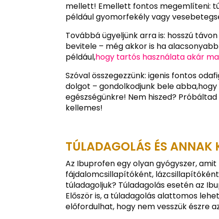
mellett! Emellett fontos megemlíteni: 
például gyomorfekély vagy vesebetegs
Továbbá ügyeljünk arra is: hosszú távon
bevitele – még akkor is ha alacsonyab
például,
hogy tartós használata akár m
Szóval összegezzünk: igenis fontos odaf
dolgot – gondolkodjunk bele abba,hogy
egészségünkre! Nem hiszed? Próbáltad 
kellemes!
TÚLADAGOLÁS ÉS ANNAK 
Az Ibuprofen egy olyan gyógyszer, amit
fájdalomcsillapítóként, lázcsillapítóké
túladagoljuk? Túladagolás esetén az I
Először is, a túladagolás alattomos le
előfordulhat, hogy nem vesszük észre a