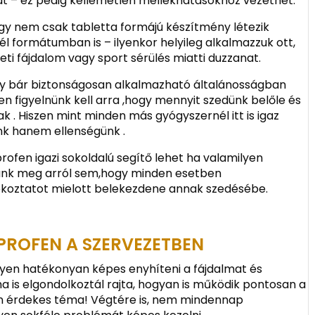
yát – ez pedig kellemetlen mellékhatásokhoz vezethet.
gy nem csak tabletta formájú készítmény létezik
él formátumban is – ilyenkor helyileg alkalmazzuk ott,
leti fájdalom vagy sport sérülés miatti duzzanat.
hogy bár biztonságosan alkalmazható általánosságban
n figyelnünk kell arra ,hogy mennyit szedünk belőle és
 . Hiszen mint minden más gyógyszernél itt is igaz
nk hanem ellenségünk .
rofen igazi sokoldalú segítő lehet ha valamilyen
zünk meg arról sem,hogy minden esetben
ekoztatot mielott belekezdene annak szedésébe.
PROFEN A SZERVEZETBEN
lyen hatékonyan képes enyhíteni a fájdalmat és
ha is elgondolkoztál rajta, hogyan is működik pontosan a
án érdekes téma! Végtére is, nem mindennap