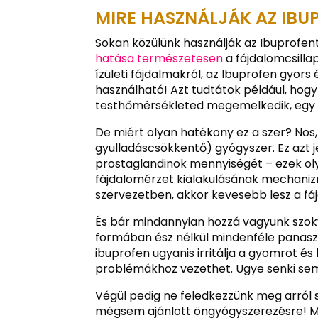
MIRE HASZNÁLJÁK AZ IBU
Sokan közülünk használják az Ibuprofent
hatása természetesen
a fájdalomcsillap
ízületi fájdalmakról, az Ibuprofen gyor
használható! Azt tudtátok például, hogy 
testhőmérsékleted megemelkedik, egy ta
De miért olyan hatékony ez a szer? Nos
gyulladáscsökkentő) gyógyszer. Ez azt 
prostaglandinok mennyiségét – ezek ol
fájdalomérzet kialakulásának mechaniz
szervezetben, akkor kevesebb lesz a fáj
És bár mindannyian hozzá vagyunk szok
formában ész nélkül mindenféle panasz
ibuprofen ugyanis irritálja a gyomrot é
problémákhoz vezethet. Ugye senki se
Végül pedig ne feledkezzünk meg arról 
mégsem ajánlott öngyógyszerezésre! Mi