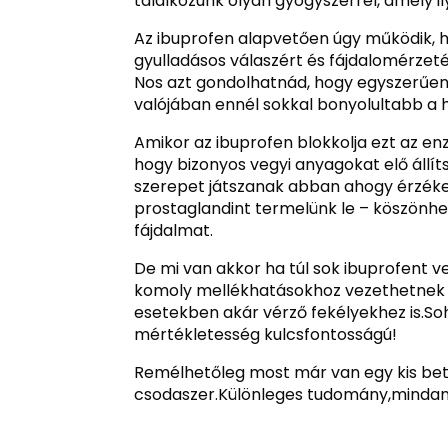
találkozunk olyan gyógyszerrel, amely i
Az ibuprofen alapvetően úgy működik, h
gyulladásos válaszért és fájdalomérzetér
Nos azt gondolhatnád, hogy egyszerűen c
valójában ennél sokkal bonyolultabb a 
Amikor az ibuprofen blokkolja ezt az 
hogy bizonyos vegyi anyagokat elő állít
szerepet játszanak abban ahogy érzéke
prostaglandint termelünk le – köszönh
fájdalmat.
De mi van akkor ha túl sok ibuprofent v
komoly mellékhatásokhoz vezethetnek 
esetekben akár vérző fekélyekhez is.So
mértékletesség kulcsfontosságú!
Remélhetőleg most már van egy kis be
csodaszer.Különleges tudomány,mindann