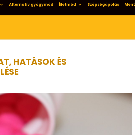
Alternatív gyógymód
Életmód
Szépségápolás
Ment
AT, HATÁSOK ÉS
LÉSE