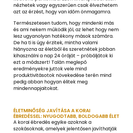
nézhetek vagy egyszerűen csak élvezhetem
azt az érzést, hogy van időm önmagamra.
Természetesen tudom, hogy mindenki más
és ami nekem működik jól, az lehet hogy nem
lesz ugyanolyan hatékony mások számára.
De ha ti is úgy érzitek, mintha valami
hiányozna az életből és szeretnétek jobban
kihasználni a nap 24 óráját – próbáljátok ki
ezt a módszert! Talán meglepő
eredményekre juttok vele mind
produktivitásotok növekedése terén mind
pedig abban hogyan élitek meg
mindennapjaitokat.
ÉLETMINŐSÉG JAVÍTÁSA A KORAI
ÉBREDÉSSEL: NYUGODTABB, BOLDOGABB ÉLET
A korai ébredés egyike azoknak a
szokásoknak, amelyek jelentősen javíthatják