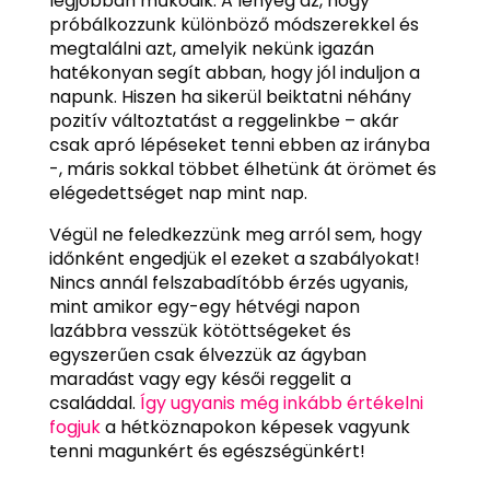
legjobban működik. A lényeg az, hogy
próbálkozzunk különböző módszerekkel és
megtalálni azt, amelyik nekünk igazán
hatékonyan segít abban, hogy jól induljon a
napunk. Hiszen ha sikerül beiktatni néhány
pozitív változtatást a reggelinkbe – akár
csak apró lépéseket tenni ebben az irányba
-, máris sokkal többet élhetünk át örömet és
elégedettséget nap mint nap.
Végül ne feledkezzünk meg arról sem, hogy
időnként engedjük el ezeket a szabályokat!
Nincs annál felszabadítóbb érzés ugyanis,
mint amikor egy-egy hétvégi napon
lazábbra vesszük kötöttségeket és
egyszerűen csak élvezzük az ágyban
maradást vagy egy késői reggelit a
családdal.
Így ugyanis még inkább értékelni
fogjuk
a hétköznapokon képesek vagyunk
tenni magunkért és egészségünkért!