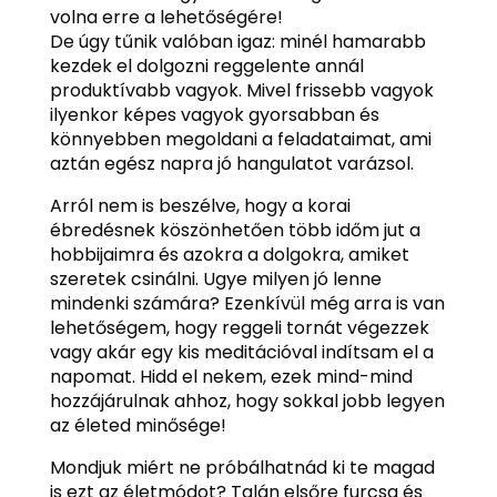
volna erre a lehetőségére!
De úgy tűnik valóban igaz: minél hamarabb
kezdek el dolgozni reggelente annál
produktívabb vagyok. Mivel frissebb vagyok
ilyenkor képes vagyok gyorsabban és
könnyebben megoldani a feladataimat, ami
aztán egész napra jó hangulatot varázsol.
Arról nem is beszélve, hogy a korai
ébredésnek köszönhetően több időm jut a
hobbijaimra és azokra a dolgokra, amiket
szeretek csinálni. Ugye milyen jó lenne
mindenki számára? Ezenkívül még arra is van
lehetőségem, hogy reggeli tornát végezzek
vagy akár egy kis meditációval indítsam el a
napomat. Hidd el nekem, ezek mind-mind
hozzájárulnak ahhoz, hogy sokkal jobb legyen
az életed minősége!
Mondjuk miért ne próbálhatnád ki te magad
is ezt az életmódot? Talán elsőre furcsa és