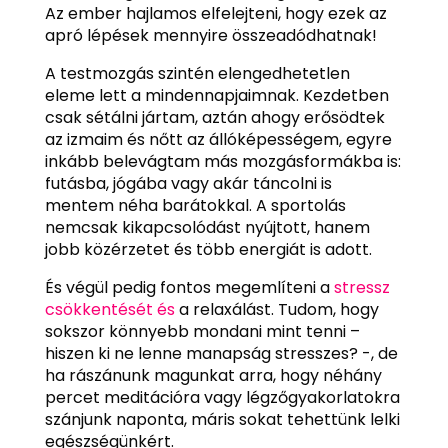
Az ember hajlamos elfelejteni, hogy ezek az
apró lépések mennyire összeadódhatnak!
A testmozgás szintén elengedhetetlen
eleme lett a mindennapjaimnak. Kezdetben
csak sétálni jártam, aztán ahogy erősödtek
az izmaim és nőtt az állóképességem, egyre
inkább belevágtam más mozgásformákba is:
futásba, jógába vagy akár táncolni is
mentem néha barátokkal. A sportolás
nemcsak kikapcsolódást nyújtott, hanem
jobb közérzetet és több energiát is adott.
És végül pedig fontos megemlíteni a
stressz
csökkentését és
a relaxálást. Tudom, hogy
sokszor könnyebb mondani mint tenni –
hiszen ki ne lenne manapság stresszes? -, de
ha rászánunk magunkat arra, hogy néhány
percet meditációra vagy légzőgyakorlatokra
szánjunk naponta, máris sokat tehettünk lelki
egészségünkért.