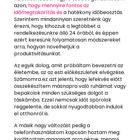
azon,
hogy mennyire fontos az
időmegtakarítás és
a hatékony időbeosztás.
Szerintem mindannyian szeretnénk úgy
érezni, hogy kihozzuk a legtöbbet a
rendelkezésünkre álló 24 órából, és éppen
ezért keresünk folyamatosan módszereket
arra, hogyan növelhetjük a
produktivitásunkat.
Az egyik dolog, amit próbáltam bevezetni az
életembe, az az esti előkészületek elvégzése.
Számomra ez azt jelenti, hogy lefekvés előtt
összekészítem másnapra való ruháimat vagy
bepakolok minden szükséges dolgot a
táskámba. Ezzel nemcsak időt spórolok
reggelente, de sokkal nyugodtabban indulok
el otthonról is.
A másik nagy változást pedig a
telefonhasználatom kapcsán hoztam meg:
korlátoztam magamat arra nézve, mennyi