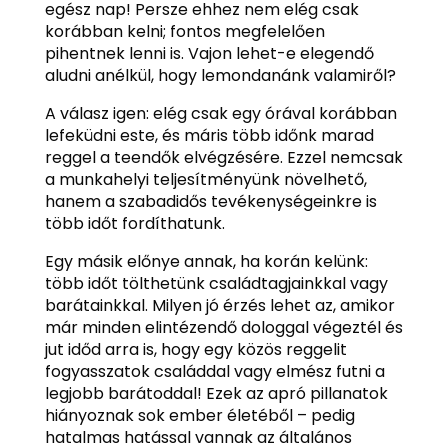
egész nap! Persze ehhez nem elég csak
korábban kelni; fontos megfelelően
pihentnek lenni is. Vajon lehet-e elegendő
aludni anélkül, hogy lemondanánk valamiről?
A válasz igen: elég csak egy órával korábban
lefeküdni este, és máris több időnk marad
reggel a teendők elvégzésére. Ezzel nemcsak
a munkahelyi teljesítményünk növelhető,
hanem a szabadidős tevékenységeinkre is
több időt fordíthatunk.
Egy másik előnye annak, ha korán kelünk:
több időt tölthetünk családtagjainkkal vagy
barátainkkal. Milyen jó érzés lehet az, amikor
már minden elintézendő dologgal végeztél és
jut időd arra is, hogy egy közös reggelit
fogyasszatok családdal vagy elmész futni a
legjobb barátoddal! Ezek az apró pillanatok
hiányoznak sok ember életéből – pedig
hatalmas hatással vannak az általános