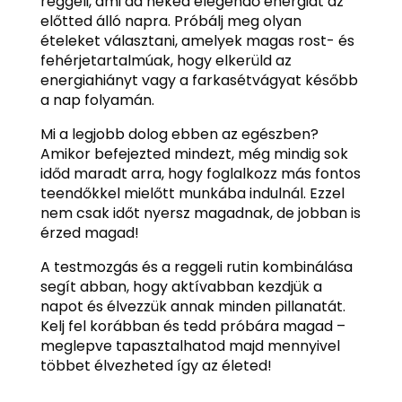
reggeli, ami ad neked elegendő energiát az
előtted álló napra. Próbálj meg olyan
ételeket választani, amelyek magas rost- és
fehérjetartalmúak, hogy elkerüld az
energiahiányt vagy a farkasétvágyat később
a nap folyamán.
Mi a legjobb dolog ebben az egészben?
Amikor befejezted mindezt, még mindig sok
időd maradt arra, hogy foglalkozz más fontos
teendőkkel mielőtt munkába indulnál. Ezzel
nem csak időt nyersz magadnak, de jobban is
érzed magad!
A testmozgás és a reggeli rutin kombinálása
segít abban, hogy aktívabban kezdjük a
napot és élvezzük annak minden pillanatát.
Kelj fel korábban és tedd próbára magad –
meglepve tapasztalhatod majd mennyivel
többet élvezheted így az életed!