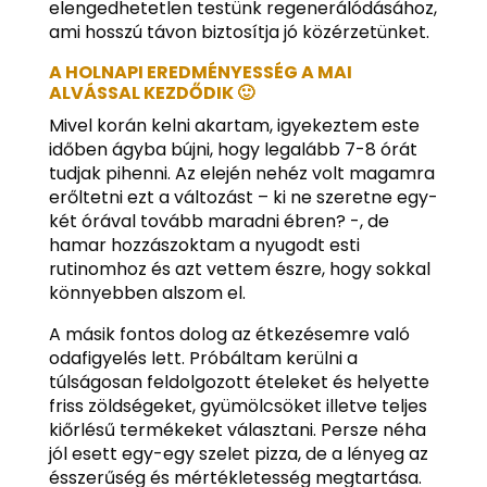
elengedhetetlen testünk regenerálódásához,
ami hosszú távon biztosítja jó közérzetünket.
A HOLNAPI EREDMÉNYESSÉG A MAI
ALVÁSSAL KEZDŐDIK 🙂
Mivel korán kelni akartam, igyekeztem este
időben ágyba bújni, hogy legalább 7-8 órát
tudjak pihenni. Az elején nehéz volt magamra
erőltetni ezt a változást – ki ne szeretne egy-
két órával tovább maradni ébren? -, de
hamar hozzászoktam a nyugodt esti
rutinomhoz és azt vettem észre, hogy sokkal
könnyebben alszom el.
A másik fontos dolog az étkezésemre való
odafigyelés lett. Próbáltam kerülni a
túlságosan feldolgozott ételeket és helyette
friss zöldségeket, gyümölcsöket illetve teljes
kiőrlésű termékeket választani. Persze néha
jól esett egy-egy szelet pizza, de a lényeg az
ésszerűség és mértékletesség megtartása.