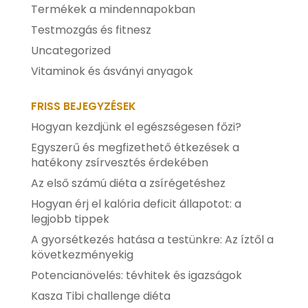
Termékek a mindennapokban
Testmozgás és fitnesz
Uncategorized
Vitaminok és ásványi anyagok
FRISS BEJEGYZÉSEK
Hogyan kezdjünk el egészségesen főzi?
Egyszerű és megfizethető étkezések a
hatékony zsírvesztés érdekében
Az első számú diéta a zsírégetéshez
Hogyan érj el kalória deficit állapotot: a
legjobb tippek
A gyorsétkezés hatása a testünkre: Az íztől a
következményekig
Potencianövelés: tévhitek és igazságok
Kasza Tibi challenge diéta