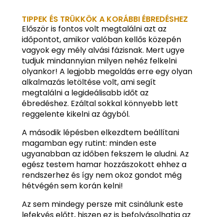
TIPPEK ÉS TRÜKKÖK A KORÁBBI ÉBREDÉSHEZ
Először is fontos volt megtalálni azt az
időpontot, amikor valóban kellős közepén
vagyok egy mély alvási fázisnak. Mert ugye
tudjuk mindannyian milyen nehéz felkelni
olyankor! A legjobb megoldás erre egy olyan
alkalmazás letöltése volt, ami segít
megtalálni a legideálisabb időt az
ébredéshez. Ezáltal sokkal könnyebb lett
reggelente kikelni az ágyból.
A második lépésben elkezdtem beállítani
magamban egy rutint: minden este
ugyanabban az időben fekszem le aludni. Az
egész testem hamar hozzászokott ehhez a
rendszerhez és így nem okoz gondot még
hétvégén sem korán kelni!
Az sem mindegy persze mit csinálunk este
lefekvés előtt, hiszen ez is befolyásolhatja az