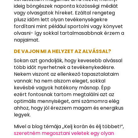
ideig böngészek naponta közösségi médiát
vagy olvasgatok híreket. Ezáltal rengeteg
plusz időm lett olyan tevékenységekre
fordítani mint például sportolni vagy könyvet
olvasni- így sokkal tartalmasabbnak érzem a
napjaimat.
DE VAJON MI A HELYZET AZ ALVÁSSAL?
Sokan azt gondolják, hogy kevesebb alvással
több időt nyerhetnek a tevékenykedésre.
Nekem viszont az ellenkező tapasztalataim
vannak: ha nem alszom eleget, sokkal
kevésbé vagyok hatékony másnap. Épp
ezért fontosnak tartom megtalálni azt az
optimális mennyiséget, ami számomra elég
ahhoz, hogy jól érezzem magam és energikus
legyek.
Mivel a blog témája „Kelj korán és élj többet!”,
szeretném megosztani veletek egy olyan