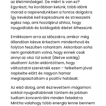
az életminőséget. De miért is van ez?
Egyrészt, ha korábban kelünk, több időnk
marad a napirendünkben a fontos dolgokra.
Így kevésbé kell kapkodnunk és stresszelni
egész nap, ami hozzájárul ahhoz, hogy
nyugodtabb és boldogabb életet élhessünk.
Emlékszem arra az időszakra, amikor még
állandóan késve érkeztem mindenhová és
folyton feszülten rohantam. Akkoriban soha
nem gondoltam volna, hogy ennek csak
annyi az oka: túl sokat (illetve sokáig)
aludtam! Aztán eldöntöttem, hogy
változtatni szeretnék ezen – felkeltem jóval
napkelte előtt és nagyon hamar
megtapasztaltam a pozitív hatásait.
Az első dolog, amit észrevettem magamon:
sokkal nyugodtabbnak tűntem és jobban
tudtam koncentrálni minden feladatra.
Mintha valahogy több energia lenne bennem