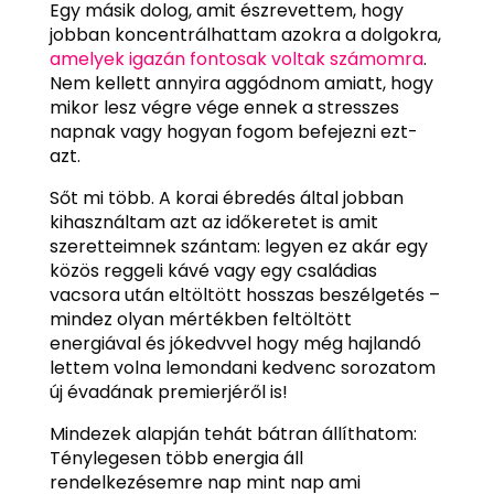
Egy másik dolog, amit észrevettem, hogy
jobban koncentrálhattam azokra a dolgokra,
amelyek igazán fontosak voltak számomra
.
Nem kellett annyira aggódnom amiatt, hogy
mikor lesz végre vége ennek a stresszes
napnak vagy hogyan fogom befejezni ezt-
azt.
Sőt mi több. A korai ébredés által jobban
kihasználtam azt az időkeretet is amit
szeretteimnek szántam: legyen ez akár egy
közös reggeli kávé vagy egy családias
vacsora után eltöltött hosszas beszélgetés –
mindez olyan mértékben feltöltött
energiával és jókedvvel hogy még hajlandó
lettem volna lemondani kedvenc sorozatom
új évadának premierjéről is!
Mindezek alapján tehát bátran állíthatom:
Ténylegesen több energia áll
rendelkezésemre nap mint nap ami