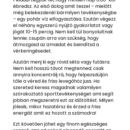
ébredsz. Az első dolog amit teszel – mielőtt
még belekezdenél bármilyen tevékenységbe
– egy pohár víz elfogyasztása. Ezután végezz
el néhány egyszerű nyújtó gyakorlatot vagy
jógát 10-15 percig. Nem kell túl bonyolultnak
lennie; csupán arra van szükség, hogy
átmozgasd az izmaidat és beindítsd a
vérkeringésedet.
Azután menj ki egy rövid séta vagy futásra.
Nem kell hosszú távot megtenned; csak
annyira koncentrálj rá, hogy felpezsdüljön
tőle a véred és friss levegőhöz juss. Ha
szereted keress magadnak valamilyen
szórakoztató sporttevékenységet ami segít
jobban megszeretni ezt az időtöltést. Milyen
jólesik, mikor hazatérsz és érzed a friss
energiát amit ez hozott a számodra!
Ezt követően jöhet egy finom egészséges