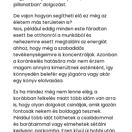
pillanatban” dolgozást.
De vajon hogyan segítheti elő ez még az
életem más területein is?
Nos, például eddig minden este fáradtan
esett be otthonról a munkából és
nehezemre esett megtalálni az energiát
ahhoz, hogy még a szabadidős
tevékenységeimre is koncentráljak. Azonban
a koránkelés hatására már nem érzem
magam annyira kimerültnek esténként, így
könnyedén belefér egy jógaóra vagy akár
egy könyv elolvasása.
És ha mindez még nem lenne elég, a
korábban felkelés miatt több időm van arra
is, hogy olyan dolgokat csináljak, amik igazán
fontosak nekem és boldoggá tesznek.
Például több időt tölthetek a családommal
és barátaimmal vagy elmehetek sétálni
kedvenc parkomba. Ezen kívül új hobbi után