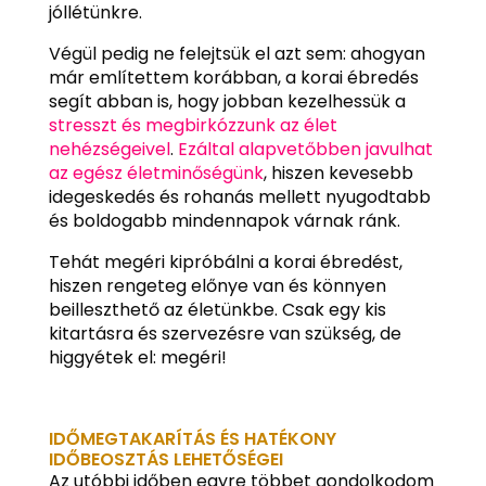
jóllétünkre.
Végül pedig ne felejtsük el azt sem: ahogyan
már említettem korábban, a korai ébredés
segít abban is, hogy jobban kezelhessük a
stresszt és megbirkózzunk az élet
nehézségeivel
.
Ezáltal alapvetőbben javulhat
az egész életminőségünk
, hiszen kevesebb
idegeskedés és rohanás mellett nyugodtabb
és boldogabb mindennapok várnak ránk.
Tehát megéri kipróbálni a korai ébredést,
hiszen rengeteg előnye van és könnyen
beilleszthető az életünkbe. Csak egy kis
kitartásra és szervezésre van szükség, de
higgyétek el: megéri!
IDŐMEGTAKARÍTÁS ÉS HATÉKONY
IDŐBEOSZTÁS LEHETŐSÉGEI
Az utóbbi időben egyre többet gondolkodom