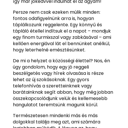
így már jókedvvel indulhat el az agyam!
Persze nem csak ezeken múlik minden:
fontos odafigyelnünk arra is, hogyan
táplálkozunk reggelente. Egy könnyű és
tápláló étellel indítsuk el a napot – mondjuk
egy finom turmixszal vagy zabkásával – ami
kellően energiával lát el bennünket anélkül,
hogy leterhelné emésztésünket.
De mi a helyzet a közösségi élettel? Nos, én
úgy gondolom, hogy egy jó reggeli
beszélgetés vagy hírek olvasása is része
lehet az új szokásoknak. Egy gyors
telefonhívás a szeretteinknek vagy
barátainknak segít abban, hogy még jobban
összekapcsolódjunk velük és kellemesebb
hangulatot teremtsünk magunk körül.
Természetesen mindenki más és más
dolgokkal találja meg azt, ami számára