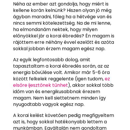
Néha az ember azt gondolja, hogy miért is
kellene korán kelnünk? Hiszen olyan jó még
ágyban maradni, főleg ha a hétvége van és
nincs semmi kötelezettség. Na de mi lenne,
ha elmondanám nektek, hogy milyen
előnyökkel jár a korai ébredés? Én magam is
rájöttem erre néhány évvel ezelőtt és azóta
sokkal jobban érzem magam egész nap.
Az egyik legfontosabb dolog, amit
tapasztaltam a korai ébredés során, az az
energia bővülése volt. Amikor már 5-6 óra
között felkelek reggelente (igen tudom,
ez
elsőre ijesztőnek tűnhet
), akkor sokkal több
időm van és energikusabbnak érezem
magam. Nem kell siettetnem minden így
nyugodtabb vagyok egész nap.
A korai kelést követően pedig megfigyeltem
azt is, hogy sokkal hatékonyabb lettem a
munkámban. Egyáltalán nem gondoltam