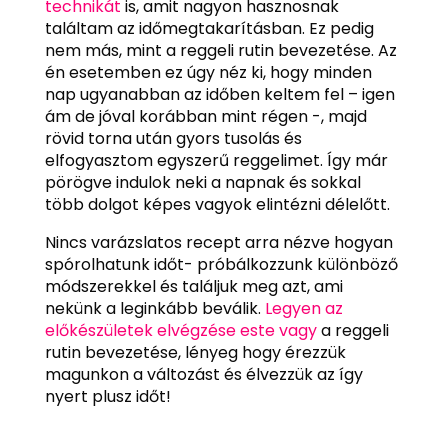
technikát
is, amit nagyon hasznosnak
találtam az időmegtakarításban. Ez pedig
nem más, mint a reggeli rutin bevezetése. Az
én esetemben ez úgy néz ki, hogy minden
nap ugyanabban az időben keltem fel – igen
ám de jóval korábban mint régen -, majd
rövid torna után gyors tusolás és
elfogyasztom egyszerű reggelimet. Így már
pörögve indulok neki a napnak és sokkal
több dolgot képes vagyok elintézni délelőtt.
Nincs varázslatos recept arra nézve hogyan
spórolhatunk időt- próbálkozzunk különböző
módszerekkel és találjuk meg azt, ami
nekünk a leginkább beválik.
Legyen az
előkészületek elvégzése este vagy
a reggeli
rutin bevezetése, lényeg hogy érezzük
magunkon a változást és élvezzük az így
nyert plusz időt!