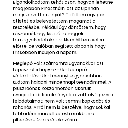
Elgondolkodtam tehát azon, hogyan lehetne
még jobban kihasználni ezt az újonnan
megszerzett energiát? Találtam egy pár
ötletet és belevetettem magamat a
tesztelésbe. Például úgy döntöttem, hogy
rászánnék egy kis időt a reggeli
tornagyakorlatokra is. Nem hittem volna
előtte, de valóban segített abban is hogy
frissebben induljon a napom.
Meglepő volt számomra ugyanakkor azt
tapasztalni hogy ezekkel az apró
változtatásokkal mennyire gyorsabban
tudtam haladni mindennapi teendőimmel. A
plusz időnek köszönhetően sikerült
nyugodtabb körülmények között elvégezni a
feladataimat; nem volt semmi kapkodás és
rohanás. Arról nem is beszélve, hogy sokkal
több időm maradt az esti órákban a
pihenésre és a szórakozásra.