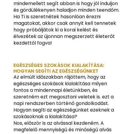
mindemellett segít abban is hogy jól induljon
és gördülékenyen haladjon minden teendőm.
Ha Ti is szeretnétek hasonlóan érezni
magatokat, akkor csak annyit kell tennetek
hogy próbáljátok ki a korai kelést és
élvezétek az újonnan megszerzett életerőt
kezdettől fogva!
EGÉSZSÉGES SZOKÁSOK KIALAKÍTÁSA:
HOGYAN SEGÍTI AZ EGÉSZSÉGÜNKET
Az elmúlt időszakban rájöttem, hogy az
egészséges szokások kialakítása milyen
fontos a mindennapi életünkben, és
szeretném ezt megosztani veletek is. ezt a
napi rendszerben történő gondolkodást.
Hogyan segíti az egészségünket ezeknek a
szokásoknak a kialakítása?
Nos, először is az alvással kezdeném. A
megfelelő mennyiségű és minőségű alvás