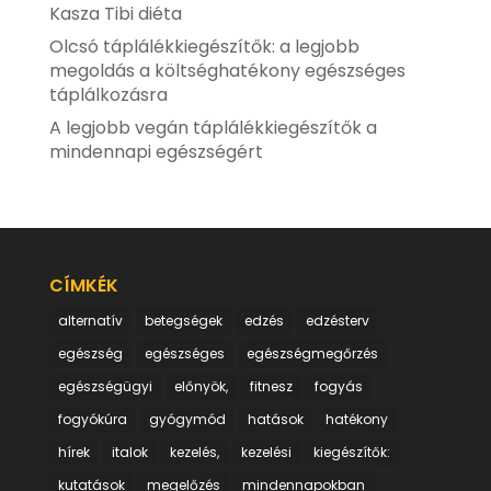
Kasza Tibi diéta
Olcsó táplálékkiegészítők: a legjobb
megoldás a költséghatékony egészséges
táplálkozásra
A legjobb vegán táplálékkiegészítők a
mindennapi egészségért
CÍMKÉK
alternatív
betegségek
edzés
edzésterv
egészség
egészséges
egészségmegőrzés
egészségügyi
előnyök,
fitnesz
fogyás
fogyókúra
gyógymód
hatások
hatékony
hírek
italok
kezelés,
kezelési
kiegészítők:
kutatások
megelőzés
mindennapokban