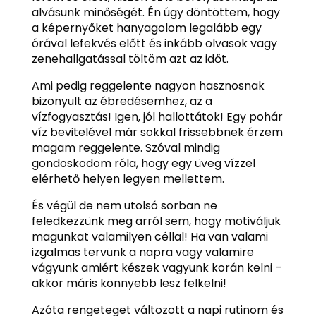
alvásunk minőségét. Én úgy döntöttem, hogy
a képernyőket hanyagolom legalább egy
órával lefekvés előtt és inkább olvasok vagy
zenehallgatással töltöm azt az időt.
Ami pedig reggelente nagyon hasznosnak
bizonyult az ébredésemhez, az a
vízfogyasztás! Igen, jól hallottátok! Egy pohár
víz bevitelével már sokkal frissebbnek érzem
magam reggelente. Szóval mindig
gondoskodom róla, hogy egy üveg vízzel
elérhető helyen legyen mellettem.
És végül de nem utolsó sorban ne
feledkezzünk meg arról sem, hogy motiváljuk
magunkat valamilyen céllal! Ha van valami
izgalmas tervünk a napra vagy valamire
vágyunk amiért készek vagyunk korán kelni –
akkor máris könnyebb lesz felkelni!
Azóta rengeteget változott a napi rutinom és