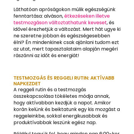
Láthatóan apróságokon múlik egészségünk
fenntartása: alváson,
étkezéseken illetve
testmozgáson változtathatunk keveset
, és
idővel érezhetjük a változást. Mert hát ugye ki
ne szeretne jobban és egészségesebben
élni? Én mindenkinek csak ajánlani tudom ezt
az utat, mert tapasztalataim alapján megéri
rászánni az időt és energiát!
TESTMOZGÁS ÉS REGGELI RUTIN: AKTÍVABB
NAPKEZDET
A reggeli rutin és a testmozgás
összekapcsolása tökéletes módja annak,
hogy aktívabban kezdjük a napot. Amikor
korán kelünk és beiktatunk egy kis mozgást a
reggeleinkbe, sokkal energikusabbak és
produktívabbak leszünk egész nap.
Például tegyük fel, hogy minden nap 6:00-kor