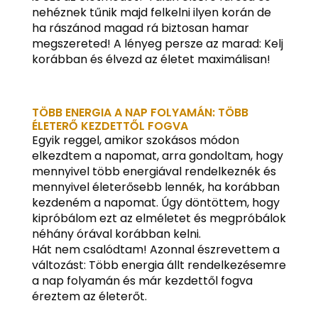
nehéznek tűnik majd felkelni ilyen korán de
ha rászánod magad rá biztosan hamar
megszereted! A lényeg persze az marad: Kelj
korábban és élvezd az életet maximálisan!
TÖBB ENERGIA A NAP FOLYAMÁN: TÖBB
ÉLETERŐ KEZDETTŐL FOGVA
Egyik reggel, amikor szokásos módon
elkezdtem a napomat, arra gondoltam, hogy
mennyivel több energiával rendelkeznék és
mennyivel életerősebb lennék, ha korábban
kezdeném a napomat. Úgy döntöttem, hogy
kipróbálom ezt az elméletet és megpróbálok
néhány órával korábban kelni.
Hát nem csalódtam! Azonnal észrevettem a
változást: Több energia állt rendelkezésemre
a nap folyamán és már kezdettől fogva
éreztem az életerőt.