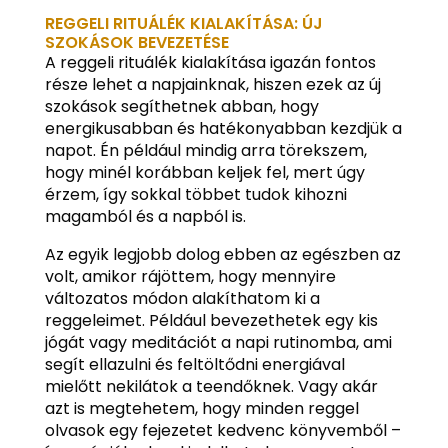
REGGELI RITUÁLÉK KIALAKÍTÁSA: ÚJ
SZOKÁSOK BEVEZETÉSE
A reggeli rituálék kialakítása igazán fontos
része lehet a napjainknak, hiszen ezek az új
szokások segíthetnek abban, hogy
energikusabban és hatékonyabban kezdjük a
napot. Én például mindig arra törekszem,
hogy minél korábban keljek fel, mert úgy
érzem, így sokkal többet tudok kihozni
magamból és a napból is.
Az egyik legjobb dolog ebben az egészben az
volt, amikor rájöttem, hogy mennyire
változatos módon alakíthatom ki a
reggeleimet. Például bevezethetek egy kis
jógát vagy meditációt a napi rutinomba, ami
segít ellazulni és feltöltődni energiával
mielőtt nekilátok a teendőknek. Vagy akár
azt is megtehetem, hogy minden reggel
olvasok egy fejezetet kedvenc könyvemből –