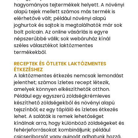
hagyományos tejtermékek helyett. A növényi
alapú tejek mellett számos más termék is
elérhetővé vált; például növényi alapú
joghurtok és sajtok is megtalálhatók már sok
bolt polcain. Az online vásárlás is egyre
népszerűbbé válik; sok webáruház kínál
széles választékot laktózmentes
termékekből.
RECEPTEK ÉS ÖTLETEK LAKTÓZMENTES
ÉTKEZÉSHEZ
A laktózmentes étkezés nemcsak lemondást
jelenthet; számos ízletes recept létezik,
amelyek könnyen elkészíthetők otthon.
Például egy egyszerű zöldségkrémleves
készíthető zöldségekből és növényi alapú
tejszínből; ez egy tápláló és ízletes étkezés
lehet. A saláták is remek lehetőséget
kínálnak arra, hogy különböző zöldségeket és
fehérjeforrásokat kombináljunk; például
csicseriborsót vagy quinoát adhatunk hozzá.