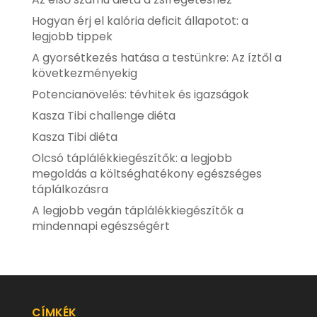
Hogyan érj el kalória deficit állapotot: a
legjobb tippek
A gyorsétkezés hatása a testünkre: Az íztől a
következményekig
Potencianövelés: tévhitek és igazságok
Kasza Tibi challenge diéta
Kasza Tibi diéta
Olcsó táplálékkiegészítők: a legjobb
megoldás a költséghatékony egészséges
táplálkozásra
A legjobb vegán táplálékkiegészítők a
mindennapi egészségért
CÍMKÉK