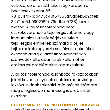
A laktózintolerancia előfordulása világszerte
változó, de a felnőtt lakosság körében a
becslések szerint 65-
70{831ffc718b473c40f57363d15aaeb689cfeb
3dc2cc61b9902989b79dd14e0783} között
mozog. A laktózintolerancia nem
összekeverendő a tejallergiával, amely egy
immunválasz a tejfehérjékre. Míg a
tejallergiás emberek számára a tej és
tejtermékek fogyasztása súlyos reakciókat
okozhat, addig a laktózintoleranciában
szenvedők általában csak kellemetlen
emésztési problémákat tapasztalnak.
A laktózintolerancia különböző fokozatokban
jelentkezhet; egyesek csak kis mennyiségű
laktózt tudnak tolerálni, míg mások számára
még a legkisebb mennyiség is problémát
okozhat.
LAKTÓZMENTES ÉTREND ELŐNYEI ÉS KIHÍVÁSAI
A laktózmentes étrend számos előnnyel