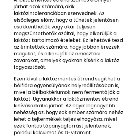
járhat azok számára, akik
laktózintoleranciában szenvednek. Az
elsődleges előny, hogy a tünetek jelentősen
csökkenthetők vagy akár teljesen
megszüntethetők azáltal, hogy elkerüljük a
laktózt tartalmazó ételeket. Ez lehetővé teszi
az érintettek számára, hogy jobban érezzék
magukat, és elkerüljék az emésztési
zavarokat, amelyek gyakran kísérik a laktóz
fogyasztását.
Ezen kívül a laktózmentes étrend segíthet a
bélflóra egyensúlyának helyreállításában is,
mivel a bélbaktériumok nem fermentálják a
laktózt. Ugyanakkor a laktózmentes étrend
kihívásokkal is járhat. Az egyik legnagyobb
nehézség az, hogy sok ember számára nehéz
lehet a tejtermékek teljes elhagyása, mivel
ezek fontos tápanyagforrást jelentenek,
például kalciumot és D-vitamint.