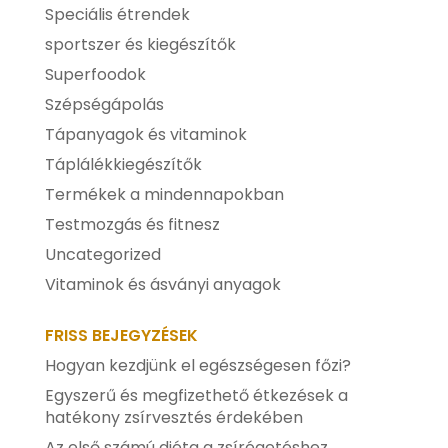
Speciális étrendek
sportszer és kiegészítők
Superfoodok
Szépségápolás
Tápanyagok és vitaminok
Táplálékkiegészítők
Termékek a mindennapokban
Testmozgás és fitnesz
Uncategorized
Vitaminok és ásványi anyagok
FRISS BEJEGYZÉSEK
Hogyan kezdjünk el egészségesen főzi?
Egyszerű és megfizethető étkezések a
hatékony zsírvesztés érdekében
Az első számú diéta a zsírégetéshez