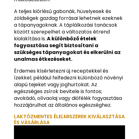
A teljes kiőrlésű gabonák, hüvelyesek és
zöldségek gazdag forrásai lehetnek ezeknek
a tápanyagoknak. A táplálkozási tanácsok
között szerepelhet a változatos étrend
kialakítása is.
A különböző ételek
fogyasztása segít biztosítani a
szükséges tápanyagokat és elkerülni az
unalmas étkezéseket.
Érdemes kísérletezni új receptekkel és
ízekkel; például felfedezni különböző növényi
alapú tejeket vagy joghurtokat. Az
egészséges zsírok bevitele is fontos;
avokádó, olívaolaj vagy diófélék fogyasztása
hozzájárulhat az általános egészséghez.
LAKTÓZMENTES ÉLELMISZEREK KIVÁLASZTÁSA
ÉS VÁSÁRLÁSA