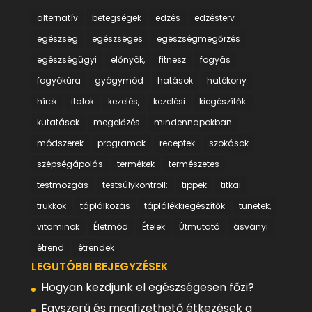
alternatív
betegségek
edzés
edzésterv
egészség
egészséges
egészségmegőrzés
egészségügyi
előnyök,
fitnesz
fogyás
fogyókúra
gyógymód
hatások
hatékony
hírek
italok
kezelés,
kezelési
kiegészítők:
kutatások
megelőzés
mindennapokban
módszerek
programok
receptek
szokások
szépségápolás
termékek
természetes
testmozgás
testsúlykontroll:
tippek
titkai
trükkök
táplálkozás
táplálékkiegészítők
tünetek,
vitaminok
Életmód
Ételek
Útmutató
ásványi
étrend
étrendek
LEGUTÓBBI BEJEGYZÉSEK
Hogyan kezdjünk el egészségesen főzi?
Egyszerű és megfizethető étkezések a