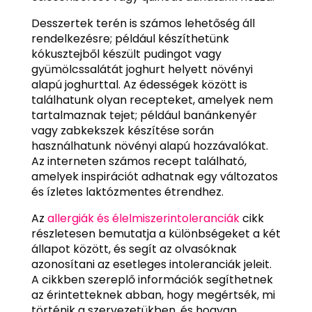
Desszertek terén is számos lehetőség áll
rendelkezésre; például készíthetünk
kókusztejből készült pudingot vagy
gyümölcssalátát joghurt helyett növényi
alapú joghurttal. Az édességek között is
találhatunk olyan recepteket, amelyek nem
tartalmaznak tejet; például banánkenyér
vagy zabkekszek készítése során
használhatunk növényi alapú hozzávalókat.
Az interneten számos recept található,
amelyek inspirációt adhatnak egy változatos
és ízletes laktózmentes étrendhez.
Az
allergiák és élelmiszerintoleranciák
cikk
részletesen bemutatja a különbségeket a két
állapot között, és segít az olvasóknak
azonosítani az esetleges intoleranciák jeleit.
A cikkben szereplő információk segíthetnek
az érintetteknek abban, hogy megértsék, mi
történik a szervezetükben, és hogyan