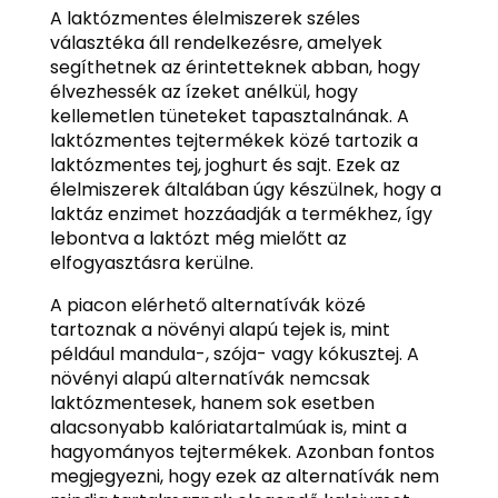
A laktózmentes élelmiszerek széles
választéka áll rendelkezésre, amelyek
segíthetnek az érintetteknek abban, hogy
élvezhessék az ízeket anélkül, hogy
kellemetlen tüneteket tapasztalnának. A
laktózmentes tejtermékek közé tartozik a
laktózmentes tej, joghurt és sajt. Ezek az
élelmiszerek általában úgy készülnek, hogy a
laktáz enzimet hozzáadják a termékhez, így
lebontva a laktózt még mielőtt az
elfogyasztásra kerülne.
A piacon elérhető alternatívák közé
tartoznak a növényi alapú tejek is, mint
például mandula-, szója- vagy kókusztej. A
növényi alapú alternatívák nemcsak
laktózmentesek, hanem sok esetben
alacsonyabb kalóriatartalmúak is, mint a
hagyományos tejtermékek. Azonban fontos
megjegyezni, hogy ezek az alternatívák nem