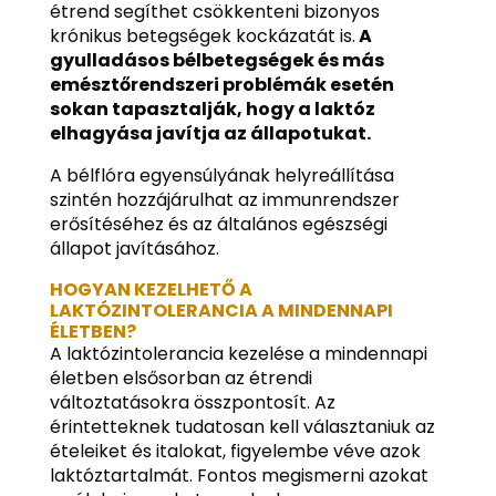
étrend segíthet csökkenteni bizonyos
krónikus betegségek kockázatát is.
A
gyulladásos bélbetegségek és más
emésztőrendszeri problémák esetén
sokan tapasztalják, hogy a laktóz
elhagyása javítja az állapotukat.
A bélflóra egyensúlyának helyreállítása
szintén hozzájárulhat az immunrendszer
erősítéséhez és az általános egészségi
állapot javításához.
HOGYAN KEZELHETŐ A
LAKTÓZINTOLERANCIA A MINDENNAPI
ÉLETBEN?
A laktózintolerancia kezelése a mindennapi
életben elsősorban az étrendi
változtatásokra összpontosít. Az
érintetteknek tudatosan kell választaniuk az
ételeiket és italokat, figyelembe véve azok
laktóztartalmát. Fontos megismerni azokat