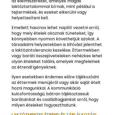
az élelmiszereket, amelyek magas
laktóztartalommal bírnak, mint például a
tejtermékek, és ezeket elkerülni vagy
helyettesíteni kell.
Emellett hasznos lehet naplót vezetni arról,
hogy mely ételek okoznak tüneteket, így
könnyebben nyomon követhetjük azokat. A
társadalmi helyzetekben is kihívást jelenthet
a laktózintolerancia kezelése. Éttermekben
vagy baráti összejöveteleken nehézkes lehet
olyan ételeket találni, amelyek megfelelnek
az étrendi igényeknek.
Ilyen esetekben érdemes előre tájékozódni
az éttermek menüjéről vagy akár saját ételt
hozni magunkkal. A kommunikáció
kulcsfontosságú; bátran tájékoztassuk
barátainkat és családtagjainkat arról, hogy
milyen ételeket fogyaszthatunk.
LAKTÓZMENTES ÉTREND ÉS TÁPLÁLKOZÁSI