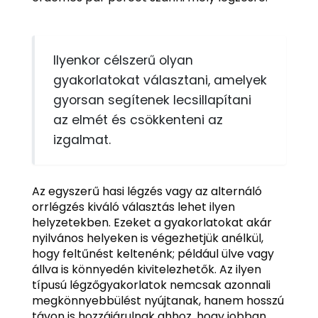
Ilyenkor célszerű olyan
gyakorlatokat választani, amelyek
gyorsan segítenek lecsillapítani
az elmét és csökkenteni az
izgalmat.
Az egyszerű hasi légzés vagy az alternáló
orrlégzés kiváló választás lehet ilyen
helyzetekben. Ezeket a gyakorlatokat akár
nyilvános helyeken is végezhetjük anélkül,
hogy feltűnést keltenénk; például ülve vagy
állva is könnyedén kivitelezhetők. Az ilyen
típusú légzőgyakorlatok nemcsak azonnali
megkönnyebbülést nyújtanak, hanem hosszú
távon is hozzájárulnak ahhoz, hogy jobban