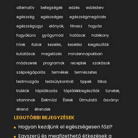
alternatív
betegségek
edzés
edzésterv
egészség
egészséges
egészségmegőrzés
egészségügyi
előnyök,
fitnesz
fogyás
fogyókúra
gyógymód
hatások
hatékony
hírek
italok
kezelés,
kezelési
kiegészítők:
kutatások
megelőzés
mindennapokban
módszerek
programok
receptek
szokások
szépségápolás
termékek
természetes
testmozgás
testsúlykontroll:
tippek
titkai
trükkök
táplálkozás
táplálékkiegészítők
tünetek,
vitaminok
Életmód
Ételek
Útmutató
ásványi
étrend
étrendek
LEGUTÓBBI BEJEGYZÉSEK
Hogyan kezdjünk el egészségesen főzi?
Egyszerű és megfizethető étkezések a