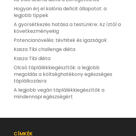
Hogyan érj el kalória deficit állapotot: a
legjobb tippek
A gyorsétkezés hatása a testünkre: Az íztől a
következményekig
Potencianövelés: tévhitek és igazságok
Kasza Tibi challenge diéta
Kasza Tibi diéta
Olcsó táplálékkiegészítők: a legjobb
megoldás a költséghatékony egészséges
táplálkozásra
A legjobb vegán táplálékkiegészítők a
mindennapi egészségért
CÍMKÉK