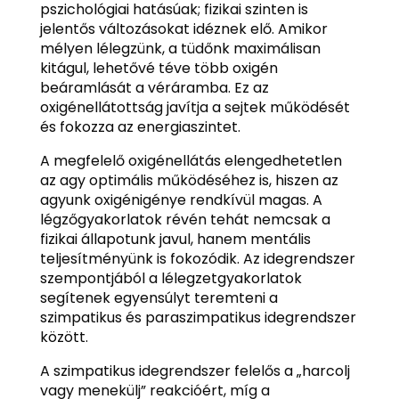
pszichológiai hatásúak; fizikai szinten is
jelentős változásokat idéznek elő. Amikor
mélyen lélegzünk, a tüdőnk maximálisan
kitágul, lehetővé téve több oxigén
beáramlását a véráramba. Ez az
oxigénellátottság javítja a sejtek működését
és fokozza az energiaszintet.
A megfelelő oxigénellátás elengedhetetlen
az agy optimális működéséhez is, hiszen az
agyunk oxigénigénye rendkívül magas. A
légzőgyakorlatok révén tehát nemcsak a
fizikai állapotunk javul, hanem mentális
teljesítményünk is fokozódik. Az idegrendszer
szempontjából a lélegzetgyakorlatok
segítenek egyensúlyt teremteni a
szimpatikus és paraszimpatikus idegrendszer
között.
A szimpatikus idegrendszer felelős a „harcolj
vagy menekülj” reakcióért, míg a