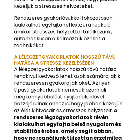
kezeljük a stresszes helyzeteket.
Rendszeres gyakorlásukkal fokozatosan
kialakulhat egyfajta reflexszerű reakció:
amikor stresszes helyzettel találkozunk,
automatikusan alkalmazzuk ezeket a
technikákat.
A LÉLEGZETGYAKORLATOK HOSSZÚ TÁVÚ
HATÁSA A STRESSZ KEZELÉSÉBEN
A lélegzetgyakorlatok hosszú távú hatása
rendkívül kedvező lehet azok számára, akik
rendszeresen gyakorolják őket. Az ilyen
típusú gyakorlatok nemcsak azonnali
megkönnyebbülést nyújtanak; idővel
hozzájárulnak ahhoz is, hogy jobban kezeljük
az élet kihívásait és stresszes helyzeteit.
A
rendszeres légzőgyakorlatok révén
kialakulhat egyfajta belső nyugalom és
stabilitás érzése, amely segít abban,
hogy ne reagáljunk túlzottan érzelmileg