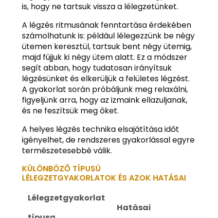
is, hogy ne tartsuk vissza a lélegzetünket.
A légzés ritmusának fenntartása érdekében
számolhatunk is: például lélegezzünk be négy
ütemen keresztül, tartsuk bent négy ütemig,
majd fújjuk ki négy ütem alatt. Ez a módszer
segít abban, hogy tudatosan irányítsuk
légzésünket és elkerüljük a felületes légzést.
A gyakorlat során próbáljunk meg relaxálni,
figyeljünk arra, hogy az izmaink ellazuljanak,
és ne feszítsük meg őket.
A helyes légzés technika elsajátítása időt
igényelhet, de rendszeres gyakorlással egyre
természetesebbé válik.
KÜLÖNBÖZŐ TÍPUSÚ
LÉLEGZETGYAKORLATOK ÉS AZOK HATÁSAI
Lélegzetgyakorlat
Hatásai
típusa