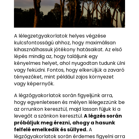
A lélegzetgyakorlatok helyes végzése
kulcsfontosságú ahhoz, hogy maximálisan
kihasználhassuk jótékony hatásaikat. Az első
lépés mindig az, hogy találjunk egy
kényelmes helyet, ahol nyugodtan tudunk ülni
vagy feküdni. Fontos, hogy elkerüljük a zavaró
tényezőket, mint például zajos környezet
vagy képernyők.
A légzőgyakorlatok során figyeljünk arra,
hogy egyenletesen és mélyen lélegezzünk be
az orrunkon keresztül, majd lassan fújjuk ki a
levegőt a szánkon keresztül.
A légzés során
próbáljuk meg érezni, ahogy a hasunk
felfelé emelkedik és süllyed.
A
légzőgyakorlatok során érdemes figyelni arra