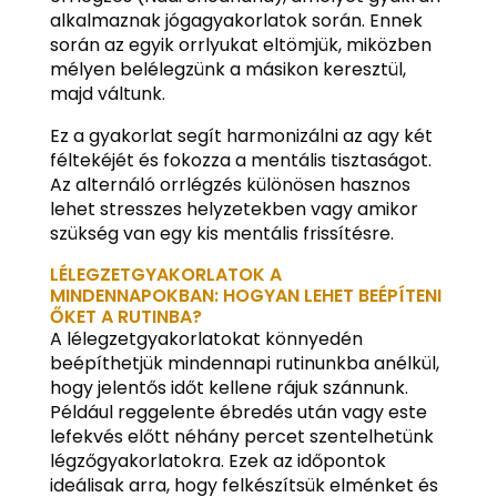
alkalmaznak jógagyakorlatok során. Ennek
során az egyik orrlyukat eltömjük, miközben
mélyen belélegzünk a másikon keresztül,
majd váltunk.
Ez a gyakorlat segít harmonizálni az agy két
féltekéjét és fokozza a mentális tisztaságot.
Az alternáló orrlégzés különösen hasznos
lehet stresszes helyzetekben vagy amikor
szükség van egy kis mentális frissítésre.
LÉLEGZETGYAKORLATOK A
MINDENNAPOKBAN: HOGYAN LEHET BEÉPÍTENI
ŐKET A RUTINBA?
A lélegzetgyakorlatokat könnyedén
beépíthetjük mindennapi rutinunkba anélkül,
hogy jelentős időt kellene rájuk szánnunk.
Például reggelente ébredés után vagy este
lefekvés előtt néhány percet szentelhetünk
légzőgyakorlatokra. Ezek az időpontok
ideálisak arra, hogy felkészítsük elménket és