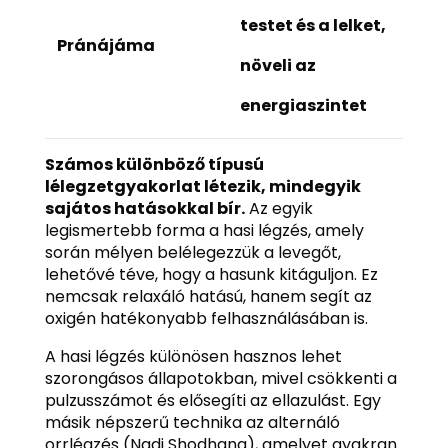
testet és a lelket,
Pránájáma
növeli az
energiaszintet
Számos különböző típusú
lélegzetgyakorlat létezik, mindegyik
sajátos hatásokkal bír.
Az egyik
legismertebb forma a hasi légzés, amely
során mélyen belélegezzük a levegőt,
lehetővé téve, hogy a hasunk kitáguljon. Ez
nemcsak relaxáló hatású, hanem segít az
oxigén hatékonyabb felhasználásában is.
A hasi légzés különösen hasznos lehet
szorongásos állapotokban, mivel csökkenti a
pulzusszámot és elősegíti az ellazulást. Egy
másik népszerű technika az alternáló
orrlégzés (Nadi Shodhana), amelyet gyakran