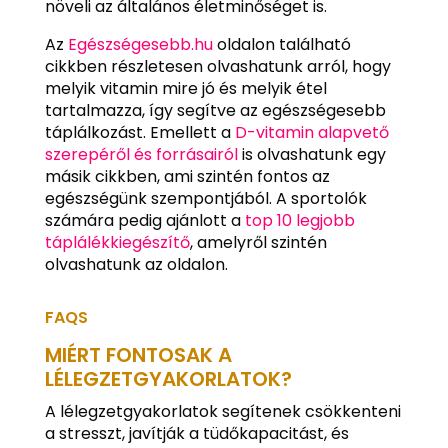
növeli az általános életminőséget is.
Az
Egészségesebb.hu
oldalon található
cikkben részletesen olvashatunk arról, hogy
melyik vitamin mire jó és melyik étel
tartalmazza, így segítve az egészségesebb
táplálkozást. Emellett a
D-vitamin alapvető
szerepéről és forrásairól
is olvashatunk egy
másik cikkben, ami szintén fontos az
egészségünk szempontjából. A sportolók
számára pedig ajánlott a
top 10 legjobb
táplálékkiegészítő
, amelyről szintén
olvashatunk az oldalon.
FAQS
MIÉRT FONTOSAK A
LÉLEGZETGYAKORLATOK?
A lélegzetgyakorlatok segítenek csökkenteni
a stresszt, javítják a tüdőkapacitást, és