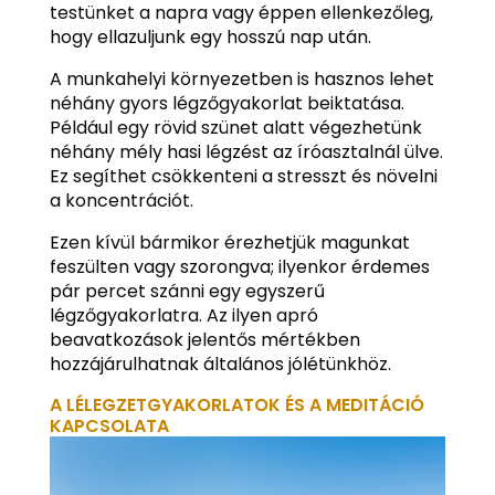
testünket a napra vagy éppen ellenkezőleg,
hogy ellazuljunk egy hosszú nap után.
A munkahelyi környezetben is hasznos lehet
néhány gyors légzőgyakorlat beiktatása.
Például egy rövid szünet alatt végezhetünk
néhány mély hasi légzést az íróasztalnál ülve.
Ez segíthet csökkenteni a stresszt és növelni
a koncentrációt.
Ezen kívül bármikor érezhetjük magunkat
feszülten vagy szorongva; ilyenkor érdemes
pár percet szánni egy egyszerű
légzőgyakorlatra. Az ilyen apró
beavatkozások jelentős mértékben
hozzájárulhatnak általános jólétünkhöz.
A LÉLEGZETGYAKORLATOK ÉS A MEDITÁCIÓ
KAPCSOLATA