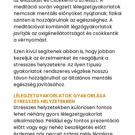
az ellazulást és csökkenti a stresszt. A
meditáció során végzett lélegzetgyakorlatok
nemcsak mentális előnyöket nyújtanak; fizikai
szinten is hozzájárulnak az egészséghez. A
meditációval kombinált légzőgyakorlatok
javítják az oxigénellátottságot és csökkentik
a vérnyomást.
Ezen kívül segítenek abban is, hogy jobban
kezeljük az érzelmeinket és reagáljunk a
stresszes helyzetekre. Az ilyen típusú
gyakorlatok rendszeres végzése hosszú
távon hozzájárulhat az általános mentális
egészség javításához.
LÉLEGZETGYAKORLATOK GYAKORLÁSA
STRESSZES HELYZETEKBEN
Stresszes helyzetekben különösen fontos
lehet néhány gyors lélegzetgyakorlat
alkalmazása. Például egy fontos prezentáció
előtt vagy egy nehéz beszélgetés előtt
érdemes pár percet szánni mély légzésre.