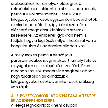
szabadulnak fel, amelyek elősegítik a
relaxációt és csökkentik a stressz hormonok,
például a kortizol szintjét. Ezen kívül a
lélegzetgyakorlatok egyszerűen beépíthetők
a mindennapi életbe, így bárki számára
elérhető megoldást kínálnak a stressz
kezelésére. Az emberek gyakran nem is
tudják, hogy a légzésük milyen hatással van a
hangulatukra és az érzelmi állapotukra.
A mély légzés például aktiválja a
paraszimpatikus idegrendszert, amely felelős
a nyugalom és a relaxáció érzéséért. Ezen
mechanizmusok megértése segíthet abban,
hogy tudatosan alkalmazzuk a
lélegzetgyakorlatokat, amikor csak szükség
van rájuk.
A LÉLEGZETGYAKORLATOK HATÁSA A TESTRE
ÉS AZ IDEGRENDSZERRE
A lélegzetgyakorlatok nem csupán