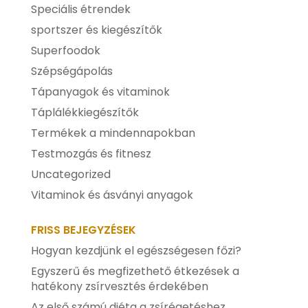
Speciális étrendek
sportszer és kiegészítők
Superfoodok
Szépségápolás
Tápanyagok és vitaminok
Táplálékkiegészítők
Termékek a mindennapokban
Testmozgás és fitnesz
Uncategorized
Vitaminok és ásványi anyagok
FRISS BEJEGYZÉSEK
Hogyan kezdjünk el egészségesen főzi?
Egyszerű és megfizethető étkezések a
hatékony zsírvesztés érdekében
Az első számú diéta a zsírégetéshez