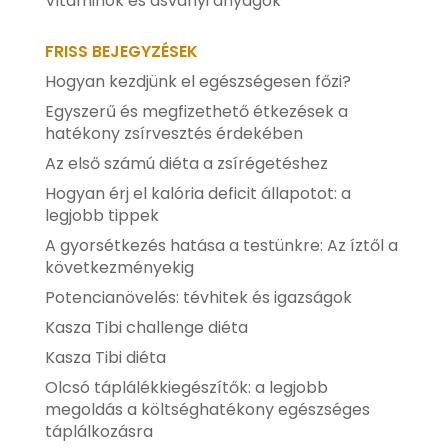
Vitaminok és ásványi anyagok
FRISS BEJEGYZÉSEK
Hogyan kezdjünk el egészségesen főzi?
Egyszerű és megfizethető étkezések a
hatékony zsírvesztés érdekében
Az első számú diéta a zsírégetéshez
Hogyan érj el kalória deficit állapotot: a
legjobb tippek
A gyorsétkezés hatása a testünkre: Az íztől a
következményekig
Potencianövelés: tévhitek és igazságok
Kasza Tibi challenge diéta
Kasza Tibi diéta
Olcsó táplálékkiegészítők: a legjobb
megoldás a költséghatékony egészséges
táplálkozásra