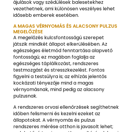
ájulások vagy szédülések balesetekhez
vezethetnek, ami különösen veszélyes lehet
idősebb emberek esetében.
A MAGAS VÉRNYOMÁS ÉS ALACSONY PULZUS
MEGELŐZÉSE
A megelőzés kulcsfontosságú szerepet
játszik mindkét állapot elkerülésében. Az
egészséges életmód fenntartása alapvető
fontosságú; ez magában foglalja az
egészséges táplálkozást, rendszeres
testmozgást és stresszkezelést. Fontos
figyelni a testsúlyra is; az elhízás jelentős
kockázati tényezője mind a magas
vérnyomásnak, mind pedig az alacsony
pulzusnak.
A rendszeres orvosi ellenőrzések segíthetnek
időben felismerni és kezelni ezeket az
állapotokat. A vérnyomás és pulzus
rendszeres mérése otthon is javasolt lehet;