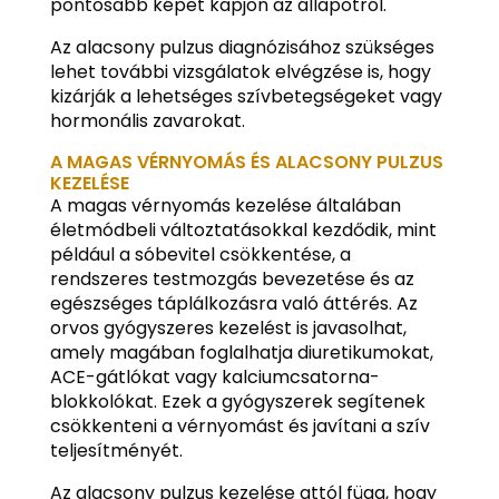
pontosabb képet kapjon az állapotról.
Az alacsony pulzus diagnózisához szükséges
lehet további vizsgálatok elvégzése is, hogy
kizárják a lehetséges szívbetegségeket vagy
hormonális zavarokat.
A MAGAS VÉRNYOMÁS ÉS ALACSONY PULZUS
KEZELÉSE
A magas vérnyomás kezelése általában
életmódbeli változtatásokkal kezdődik, mint
például a sóbevitel csökkentése, a
rendszeres testmozgás bevezetése és az
egészséges táplálkozásra való áttérés. Az
orvos gyógyszeres kezelést is javasolhat,
amely magában foglalhatja diuretikumokat,
ACE-gátlókat vagy kalciumcsatorna-
blokkolókat. Ezek a gyógyszerek segítenek
csökkenteni a vérnyomást és javítani a szív
teljesítményét.
Az alacsony pulzus kezelése attól függ, hogy