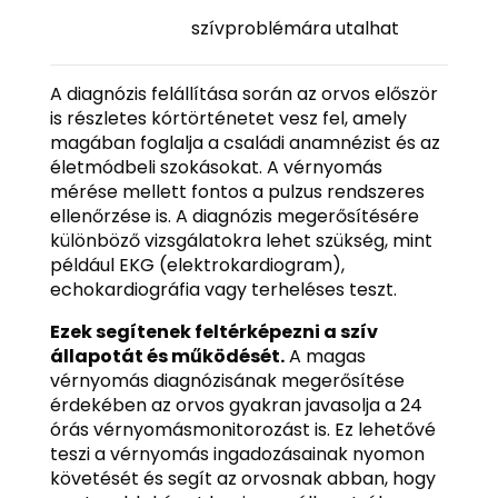
szívproblémára utalhat
A diagnózis felállítása során az orvos először
is részletes kórtörténetet vesz fel, amely
magában foglalja a családi anamnézist és az
életmódbeli szokásokat. A vérnyomás
mérése mellett fontos a pulzus rendszeres
ellenőrzése is. A diagnózis megerősítésére
különböző vizsgálatokra lehet szükség, mint
például EKG (elektrokardiogram),
echokardiográfia vagy terheléses teszt.
Ezek segítenek feltérképezni a szív
állapotát és működését.
A magas
vérnyomás diagnózisának megerősítése
érdekében az orvos gyakran javasolja a 24
órás vérnyomásmonitorozást is. Ez lehetővé
teszi a vérnyomás ingadozásainak nyomon
követését és segít az orvosnak abban, hogy