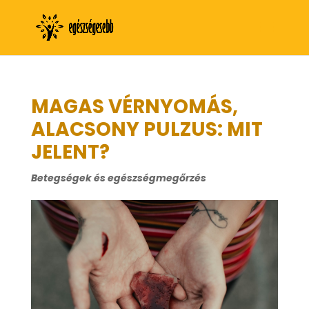
MAGAS VÉRNYOMÁS,
ALACSONY PULZUS: MIT
JELENT?
Betegségek és egészségmegőrzés