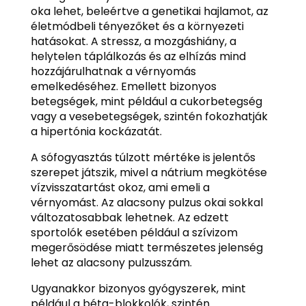
oka lehet, beleértve a genetikai hajlamot, az
életmódbeli tényezőket és a környezeti
hatásokat. A stressz, a mozgáshiány, a
helytelen táplálkozás és az elhízás mind
hozzájárulhatnak a vérnyomás
emelkedéséhez. Emellett bizonyos
betegségek, mint például a cukorbetegség
vagy a vesebetegségek, szintén fokozhatják
a hipertónia kockázatát.
A sófogyasztás túlzott mértéke is jelentős
szerepet játszik, mivel a nátrium megkötése
vízvisszatartást okoz, ami emeli a
vérnyomást. Az alacsony pulzus okai sokkal
változatosabbak lehetnek. Az edzett
sportolók esetében például a szívizom
megerősödése miatt természetes jelenség
lehet az alacsony pulzusszám.
Ugyanakkor bizonyos gyógyszerek, mint
például a béta-blokkolók, szintén