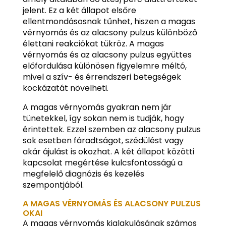
jelent. Ez a két állapot elsőre
ellentmondásosnak tűnhet, hiszen a magas
vérnyomás és az alacsony pulzus különböző
élettani reakciókat tükröz. A magas
vérnyomás és az alacsony pulzus együttes
előfordulása különösen figyelemre méltó,
mivel a szív- és érrendszeri betegségek
kockázatát növelheti.
A magas vérnyomás gyakran nem jár
tünetekkel, így sokan nem is tudják, hogy
érintettek. Ezzel szemben az alacsony pulzus
sok esetben fáradtságot, szédülést vagy
akár ájulást is okozhat. A két állapot közötti
kapcsolat megértése kulcsfontosságú a
megfelelő diagnózis és kezelés
szempontjából.
A MAGAS VÉRNYOMÁS ÉS ALACSONY PULZUS
OKAI
A magas vérnyomás kialakulásának számos