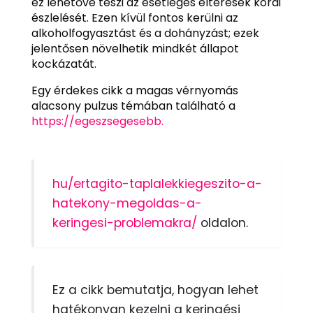
ez lehetővé teszi az esetleges eltérések korai
észlelését. Ezen kívül fontos kerülni az
alkoholfogyasztást és a dohányzást; ezek
jelentősen növelhetik mindkét állapot
kockázatát.
Egy érdekes cikk a magas vérnyomás
alacsony pulzus témában található a
https://egeszsegesebb.
hu/ertagito-taplalekkiegeszito-a-
hatekony-megoldas-a-
keringesi-problemakra/
oldalon.
Ez a cikk bemutatja, hogyan lehet
hatékonyan kezelni a keringési