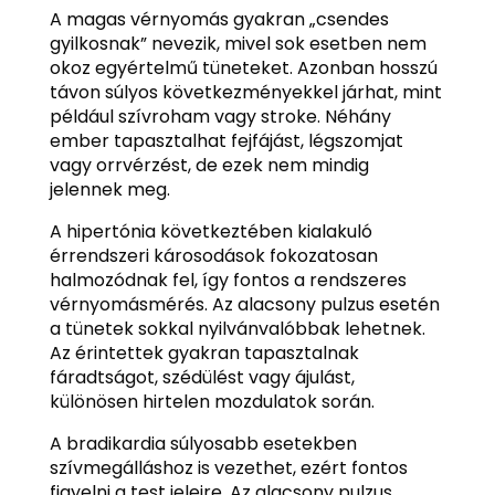
A magas vérnyomás gyakran „csendes
gyilkosnak” nevezik, mivel sok esetben nem
okoz egyértelmű tüneteket. Azonban hosszú
távon súlyos következményekkel járhat, mint
például szívroham vagy stroke. Néhány
ember tapasztalhat fejfájást, légszomjat
vagy orrvérzést, de ezek nem mindig
jelennek meg.
A hipertónia következtében kialakuló
érrendszeri károsodások fokozatosan
halmozódnak fel, így fontos a rendszeres
vérnyomásmérés. Az alacsony pulzus esetén
a tünetek sokkal nyilvánvalóbbak lehetnek.
Az érintettek gyakran tapasztalnak
fáradtságot, szédülést vagy ájulást,
különösen hirtelen mozdulatok során.
A bradikardia súlyosabb esetekben
szívmegálláshoz is vezethet, ezért fontos
figyelni a test jeleire. Az alacsony pulzus