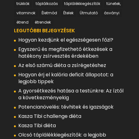
trükkök
táplálkozás
táplálékkiegészítők
tünetek,
vitaminok
Életmód
Ételek
Útmutató
ásványi
étrend
étrendek
LEGUTÓBBI BEJEGYZÉSEK
Hogyan kezdjünk el egészségesen főzi?
Egyszerű és megfizethető étkezések a
hatékony zsírvesztés érdekében
Az első számú diéta a zsírégetéshez
Hogyan érj el kalória deficit állapotot: a
legjobb tippek
A gyorsétkezés hatása a testünkre: Az íztől
a következményekig
Potencianövelés: tévhitek és igazságok
Kasza Tibi challenge diéta
Kasza Tibi diéta
Olcsó táplálékkiegészítők: a legjobb