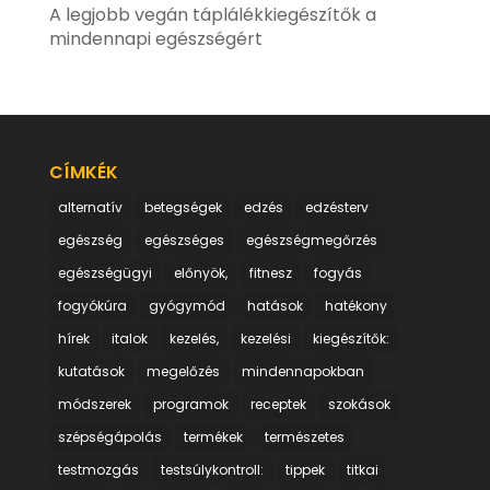
A legjobb vegán táplálékkiegészítők a
mindennapi egészségért
CÍMKÉK
alternatív
betegségek
edzés
edzésterv
egészség
egészséges
egészségmegőrzés
egészségügyi
előnyök,
fitnesz
fogyás
fogyókúra
gyógymód
hatások
hatékony
hírek
italok
kezelés,
kezelési
kiegészítők:
kutatások
megelőzés
mindennapokban
módszerek
programok
receptek
szokások
szépségápolás
termékek
természetes
testmozgás
testsúlykontroll:
tippek
titkai