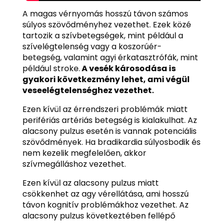
A magas vérnyomás hosszú távon számos
súlyos szövődményhez vezethet. Ezek közé
tartozik a szívbetegségek, mint például a
szívelégtelenség vagy a koszorúér-
betegség, valamint agyi érkatasztrófák, mint
például stroke.
A vesék károsodása is
gyakori következmény lehet, ami végül
veseelégtelenséghez vezethet.
Ezen kívül az érrendszeri problémák miatt
perifériás artériás betegség is kialakulhat. Az
alacsony pulzus esetén is vannak potenciális
szövődmények. Ha bradikardia súlyosbodik és
nem kezelik megfelelően, akkor
szívmegálláshoz vezethet.
Ezen kívül az alacsony pulzus miatt
csökkenhet az agy vérellátása, ami hosszú
távon kognitív problémákhoz vezethet. Az
alacsony pulzus következtében fellépő