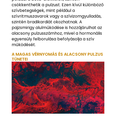
csökkenthetik a pulzust. Ezen kívül különböző
szívbetegségek, mint például a
szívritmuszavarok vagy a szívizomgyulladás,
szintén bradikardiát okozhatnak. A
pajzsmirigy alulműködése is hozzájárulhat az
alacsony pulzusszámhoz, mivel a hormonális
egyensúly felborulása befolyásolja a szív
működését.
A MAGAS VÉRNYOMÁS ÉS ALACSONY PULZUS
TÜNETEI