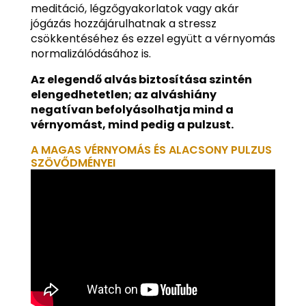
meditáció, légzőgyakorlatok vagy akár
jógázás hozzájárulhatnak a stressz
csökkentéséhez és ezzel együtt a vérnyomás
normalizálódásához is.
Az elegendő alvás biztosítása szintén
elengedhetetlen; az alváshiány
negatívan befolyásolhatja mind a
vérnyomást, mind pedig a pulzust.
A MAGAS VÉRNYOMÁS ÉS ALACSONY PULZUS
SZÖVŐDMÉNYEI