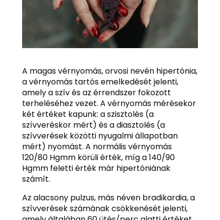
A magas vérnyomás, orvosi nevén hipertónia,
a vérnyomás tartós emelkedését jelenti,
amely a szív és az érrendszer fokozott
terheléséhez vezet. A vérnyomás mérésekor
két értéket kapunk: a szisztolés (a
szívveréskor mért) és a diasztolés (a
szívverések közötti nyugalmi állapotban
mért) nyomást. A normális vérnyomás
120/80 Hgmm körüli érték, míg a 140/90
Hgmm feletti érték már hipertóniának
számít.
Az alacsony pulzus, más néven bradikardia, a
szívverések számának csökkenését jelenti,
amely általában 60 ütés/perc alatti értéket