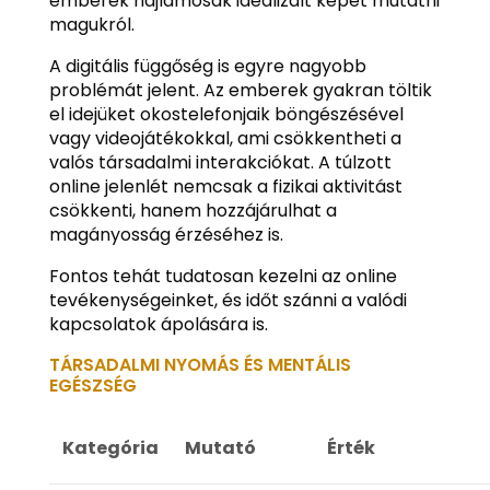
emberek hajlamosak idealizált képet mutatni
magukról.
A digitális függőség is egyre nagyobb
problémát jelent. Az emberek gyakran töltik
el idejüket okostelefonjaik böngészésével
vagy videojátékokkal, ami csökkentheti a
valós társadalmi interakciókat. A túlzott
online jelenlét nemcsak a fizikai aktivitást
csökkenti, hanem hozzájárulhat a
magányosság érzéséhez is.
Fontos tehát tudatosan kezelni az online
tevékenységeinket, és időt szánni a valódi
kapcsolatok ápolására is.
TÁRSADALMI NYOMÁS ÉS MENTÁLIS
EGÉSZSÉG
Kategória
Mutató
Érték