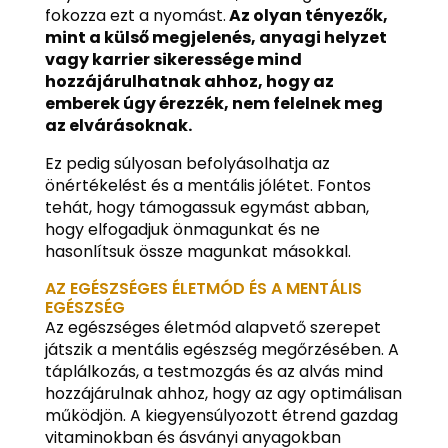
fokozza ezt a nyomást.
Az olyan tényezők,
mint a külső megjelenés, anyagi helyzet
vagy karrier sikeressége mind
hozzájárulhatnak ahhoz, hogy az
emberek úgy érezzék, nem felelnek meg
az elvárásoknak.
Ez pedig súlyosan befolyásolhatja az
önértékelést és a mentális jólétet. Fontos
tehát, hogy támogassuk egymást abban,
hogy elfogadjuk önmagunkat és ne
hasonlítsuk össze magunkat másokkal.
AZ EGÉSZSÉGES ÉLETMÓD ÉS A MENTÁLIS
EGÉSZSÉG
Az egészséges életmód alapvető szerepet
játszik a mentális egészség megőrzésében. A
táplálkozás, a testmozgás és az alvás mind
hozzájárulnak ahhoz, hogy az agy optimálisan
működjön. A kiegyensúlyozott étrend gazdag
vitaminokban és ásványi anyagokban