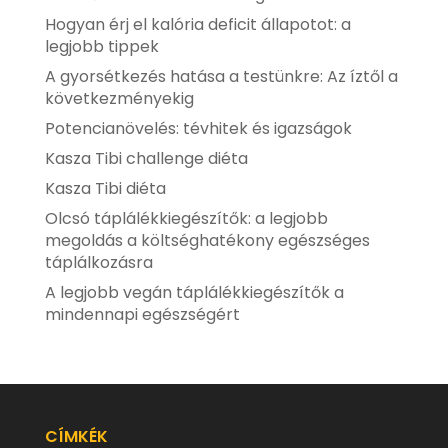
Hogyan érj el kalória deficit állapotot: a
legjobb tippek
A gyorsétkezés hatása a testünkre: Az íztől a
következményekig
Potencianövelés: tévhitek és igazságok
Kasza Tibi challenge diéta
Kasza Tibi diéta
Olcsó táplálékkiegészítők: a legjobb
megoldás a költséghatékony egészséges
táplálkozásra
A legjobb vegán táplálékkiegészítők a
mindennapi egészségért
CÍMKÉK