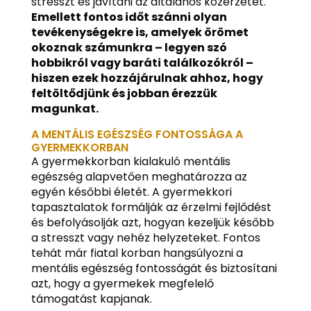
stresszt és javítani az általános közérzetet.
Emellett fontos időt szánni olyan
tevékenységekre is, amelyek örömet
okoznak számunkra – legyen szó
hobbikról vagy baráti találkozókról –
hiszen ezek hozzájárulnak ahhoz, hogy
feltöltődjünk és jobban érezzük
magunkat.
A MENTÁLIS EGÉSZSÉG FONTOSSÁGA A
GYERMEKKORBAN
A gyermekkorban kialakuló mentális
egészség alapvetően meghatározza az
egyén későbbi életét. A gyermekkori
tapasztalatok formálják az érzelmi fejlődést
és befolyásolják azt, hogyan kezeljük később
a stresszt vagy nehéz helyzeteket. Fontos
tehát már fiatal korban hangsúlyozni a
mentális egészség fontosságát és biztosítani
azt, hogy a gyermekek megfelelő
támogatást kapjanak.