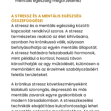
mentális egészség megőrzéséhez
A STRESSZ ÉS A MENTÁLIS EGÉSZSÉG
ÖSSZEFÜGGÉSEI
A stressz és a mentális egészség közötti
kapcsolat rendkívül szoros. A stressz
természetes reakció az élet kihívásaira,
azonban ha krónikussá válik, súlyosan
befolyásolhatja az egyén mentális állapotát.
A stressz hatására felszabaduló hormonok,
mint például a kortizol, hosszú távon
károsíthatják az agy működését, különösen a
memóriáért és az érzelmek szabályozásáért
felelős területeket.
A krónikus stressz következményeként
kialakuló szorongás, depresszió és más
mentális zavarok egyre gyakoribbak a
modern társadalomban. A stresszkezelési
technikák elsajátítása kulcsfontosságú lehet