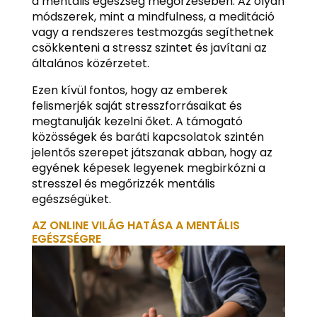
a mentális egészség megőrzésében. Az olyan
módszerek, mint a mindfulness, a meditáció
vagy a rendszeres testmozgás segíthetnek
csökkenteni a stressz szintet és javítani az
általános közérzetet.
Ezen kívül fontos, hogy az emberek
felismerjék saját stresszforrásaikat és
megtanulják kezelni őket. A támogató
közösségek és baráti kapcsolatok szintén
jelentős szerepet játszanak abban, hogy az
egyének képesek legyenek megbirkózni a
stresszel és megőrizzék mentális
egészségüket.
AZ ONLINE VILÁG HATÁSA A MENTÁLIS
EGÉSZSÉGRE