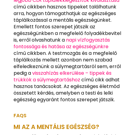
legjobb CLA táplálékkiegészítők kiválasztása
című cikkben hasznos tippeket találhatunk
arra, hogyan támogathatjuk az egészséges
táplálkozással a mentális egészségünket.
Emellett fontos szerepet játszik az
egészségünkben a megfelelő folyadékbevitel
is, erről olvashatunk a
napi vízfogyasztás
fontossága és hatása az egészségünkre
című cikkben. A testmozgás és a megfelelő
táplálkozás mellett azonban nem szabad
elfeledkeznünk a súlymegtartásról sem, erről
pedig a
visszahízás elkerülése – tippek és
trükkök a súlymegtartáshoz
című cikk adhat
hasznos tanácsokat. Az egészséges életmód
összetett kérdés, amelyben a testi és lelki
egészség egyaránt fontos szerepet játszik.
FAQS
MI AZ A MENTÁLIS EGÉSZSÉG?