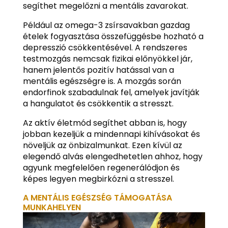
segíthet megelőzni a mentális zavarokat.
Például az omega-3 zsírsavakban gazdag
ételek fogyasztása összefüggésbe hozható a
depresszió csökkentésével. A rendszeres
testmozgás nemcsak fizikai előnyökkel jár,
hanem jelentős pozitív hatással van a
mentális egészségre is. A mozgás során
endorfinok szabadulnak fel, amelyek javítják
a hangulatot és csökkentik a stresszt.
Az aktív életmód segíthet abban is, hogy
jobban kezeljük a mindennapi kihívásokat és
növeljük az önbizalmunkat. Ezen kívül az
elegendő alvás elengedhetetlen ahhoz, hogy
agyunk megfelelően regenerálódjon és
képes legyen megbirkózni a stresszel.
A MENTÁLIS EGÉSZSÉG TÁMOGATÁSA
MUNKAHELYEN