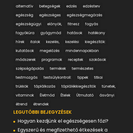
alternatív
betegségek
edzés
edzésterv
egészség
egészséges
egészségmegőrzés
egészségügyi
előnyök,
fitnesz
fogyás
fogyókúra
gyógymód
hatások
hatékony
hírek
italok
kezelés,
kezelési
kiegészítők:
kutatások
megelőzés
mindennapokban
módszerek
programok
receptek
szokások
szépségápolás
termékek
természetes
testmozgás
testsúlykontroll:
tippek
titkai
trükkök
táplálkozás
táplálékkiegészítők
tünetek,
vitaminok
Életmód
Ételek
Útmutató
ásványi
étrend
étrendek
LEGUTÓBBI BEJEGYZÉSEK
Hogyan kezdjünk el egészségesen főzi?
Egyszerű és megfizethető étkezések a