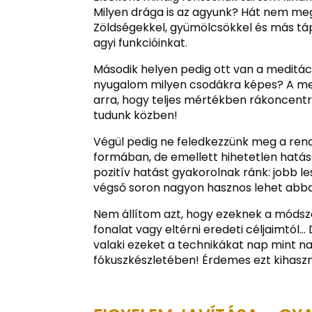
Milyen drága is az agyunk? Hát nem me
Zöldségekkel, gyümölcsökkel és más tá
agyi funkcióinkat.
Második helyen pedig ott van a meditác
nyugalom milyen csodákra képes? A medit
arra, hogy teljes mértékben rákoncentrál
tudunk közben!
Végül pedig ne feledkezzünk meg a rend
formában, de emellett hihetetlen hatás
pozitív hatást gyakorolnak ránk: jobb l
végső soron nagyon hasznos lehet abba
Nem állítom azt, hogy ezeknek a móds
fonalat vagy eltérni eredeti céljaimtól…
valaki ezeket a technikákat nap mint nap
fókuszkészletében! Érdemes ezt kihasz