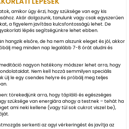
AKORLATI LÉPÉSEK
tok, amikor úgy érzi, hogy szüksége van egy kis
ásához. Akár dolgozunk, tanulunk vagy csak egyszerűen
kat, a figyelem javítása kulcsfontosságú lehet. De
gyakorlati lépés segítségünkre lehet ebben.
sán hangzik elsőre, de ha nem alszunk eleget és jól, akkor
óbálj meg minden nap legalább 7-8 órát aludni és
 meditáció nagyon hatékony módszer lehet arra, hogy
gondolataidat. Nem kell hozzá semmilyen speciális
ülj le egy csendes helyre és próbálj meg teljes
ban.
bben: törekedjünk arra, hogy tápláló és egészséges
úgy szüksége van energiára ahogy a testnek – tehát ha
t ami neki kellene (vagy túl sok cukrot viszel be),
ját.
tmozgás serkenti az agyi vérkeringést és javítja az