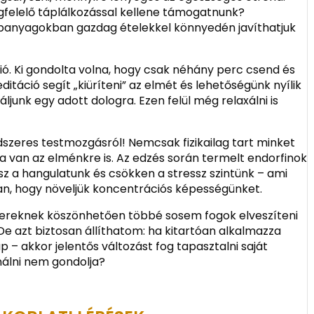
gfelelő táplálkozással kellene támogatnunk?
panyagokban gazdag ételekkel könnyedén javíthatjuk
ió. Ki gondolta volna, hogy csak néhány perc csend és
áció segít „kiüríteni” az elmét és lehetőségünk nyílik
junk egy adott dologra. Ezen felül még relaxálni is
szeres testmozgásról! Nemcsak fizikailag tart minket
a van az elménkre is. Az edzés során termelt endorfinok
esz a hangulatunk és csökken a stressz szintünk – ami
n, hogy növeljük koncentrációs képességünket.
zereknek köszönhetően többé sosem fogok elveszíteni
 De azt biztosan állíthatom: ha kitartóan alkalmazza
 – akkor jelentős változást fog tapasztalni saját
nálni nem gondolja?