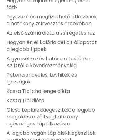
Hogyan kezdjünk el egészségesen
főzi?
Egyszerű és megfizethető étkezések
a hatékony zsírvesztés érdekében
Az első számú diéta a zsírégetéshez
Hogyan érj el kalória deficit állapotot:
a legjobb tippek
A gyorsétkezés hatása a testünkre:
Az íztől a következményekig
Potencianövelés: tévhitek és
igazságok
Kasza Tibi challenge diéta
Kasza Tibi diéta
Olcsó táplálékkiegészítők: a legjobb
megoldás a költséghatékony
egészséges táplálkozásra
A legjobb vegán táplálékkiegészítők
a mindennapi egészségért