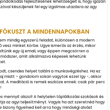
ondolkodás fejlesztésének lehetőségeit is, hogy igazán
val készüljenek fel egy izgalmas utazásra az agy
 FÓKUSZT A MINDENNAPOKBAN
em mindig egyszerű feladat, különösen a modern
ő vesz minket körbe. Ugye ismerős az érzés, mikor
feltűnik egy új email, vagy éppen megcsörren a
 módszer, amit alkalmazva képesek lehetünk
et.
odt, csendes helyet találni a munkavégzéshez. Ha ez
j miatt – gondolom sokan vagytok ezzel így -, akkor
ókat. A meditáció is remek eszköze ennek: csak pár perc
!
s mennyit alszol! A helytelen táplálkozási szokások és
ja az agyi teljesítményt. Vagyis ha azt szeretnéd hogy
e bizony figyelned kell arra hogy minőségi alvást