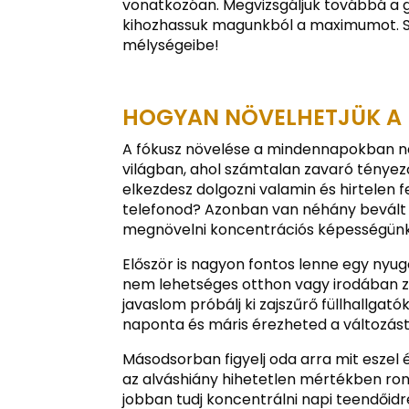
vonatkozóan. Megvizsgáljuk továbbá a g
kihozhassuk magunkból a maximumot. Szó
mélységeibe!
HOGYAN NÖVELHETJÜK A
A fókusz növelése a mindennapokban n
világban, ahol számtalan zavaró tényez
elkezdesz dolgozni valamin és hirtelen 
telefonod? Azonban van néhány bevált
megnövelni koncentrációs képességünk
Először is nagyon fontos lenne egy nyug
nem lehetséges otthon vagy irodában za
javaslom próbálj ki zajszűrő füllhallgat
naponta és máris érezheted a változást
Másodsorban figyelj oda arra mit eszel é
az alváshiány hihetetlen mértékben ront
jobban tudj koncentrálni napi teendőidr