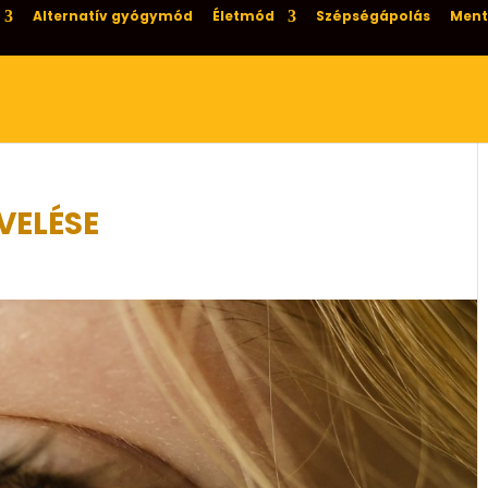
Alternatív gyógymód
Életmód
Szépségápolás
Ment
VELÉSE