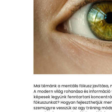
Mai témánk a mentális fókusz javítása
A modern világ rohanása és információ 
képesek legyünk fenntartani koncentrá
fókuszunkat? Hogyan fejleszthetjük me
szemügyre vesszük az agy tréning módsz