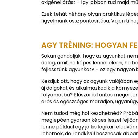
oxigénellátást – így jobban tud majd mű
Ezek tehát néhány olyan praktikus lépé
figyelmünk összpontosítása. Vajon ti h
AGY TRÉNING: HOGYAN F
Sokan gondolják, hogy az agyunkat nem l
dolog, amit ne képes lennél elérni, ha b
fejlesszünk agyunkat? – ez egy nagyon i
Kezdjük ott, hogy az agyunk valójában 
új dolgokat és alkalmazkodik a környez
folyamatba? Először is fontos megérten
erős és egészséges maradjon, ugyanúgy
Nem tudod még hol kezdhetnéd? Próbáld
meglepően gyorsan képes leszel fejlőd
lenne például egy jó kis logikai feladv
lehetnek, de rendkívül hasznosak abban is