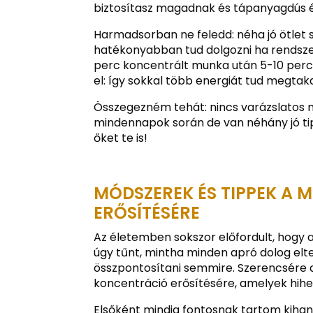
biztosítasz magadnak és tápanyagdús é
Harmadsorban ne feledd: néha jó ötlet s
hatékonyabban tud dolgozni ha rendszere
perc koncentrált munka után 5-10 perce
el: így sokkal több energiát tud megtaka
Összegezném tehát: nincs varázslatos 
mindennapok során de van néhány jó tipp
őket te is!
MÓDSZEREK ÉS TIPPEK A 
ERŐSÍTÉSÉRE
Az életemben sokszor előfordult, hogy
úgy tűnt, mintha minden apró dolog el
összpontosítani semmire. Szerencsére 
koncentráció erősítésére, amelyek hih
Elsőként mindig fontosnak tartom kihan