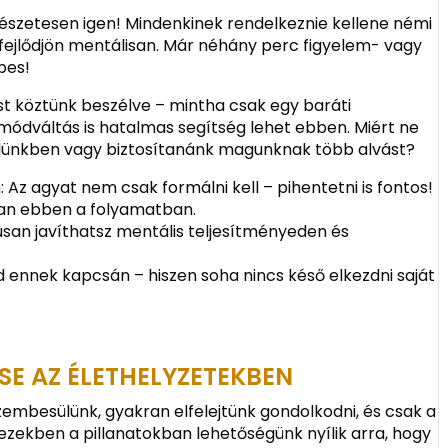
észetesen igen! Mindenkinek rendelkeznie kellene némi
 fejlődjön mentálisan. Már néhány perc figyelem- vagy
pes!
t köztünk beszélve – mintha csak egy baráti
módváltás is hatalmas segítség lehet ebben. Miért ne
ndünkben vagy biztosítanánk magunknak több alvást?
 Az agyat nem csak formálni kell – pihentetni is fontos!
van ebben a folyamatban.
san javíthatsz mentális teljesítményeden és
d ennek kapcsán – hiszen soha nincs késő elkezdni saját
E AZ ÉLETHELYZETEKBEN
zembesülünk, gyakran elfelejtünk gondolkodni, és csak a
zekben a pillanatokban lehetőségünk nyílik arra, hogy