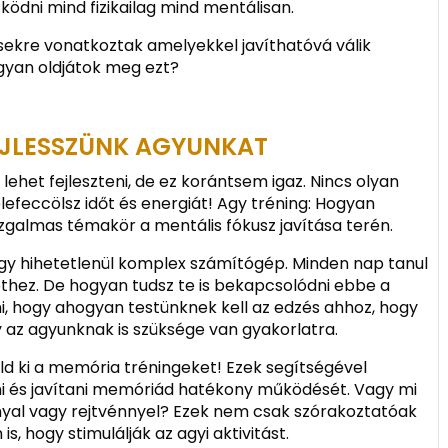
ködni mind fizikailag mind mentálisan.
sekre vonatkoztak amelyekkel javíthatóvá válik
ogyan oldjátok meg ezt?
EJLESSZÜNK AGYUNKAT
ehet fejleszteni, de ez korántsem igaz. Nincs olyan
elefeccölsz időt és energiát! Agy tréning: Hogyan
zgalmas témakör a mentális fókusz javítása terén.
egy hihetetlenül komplex számítógép. Minden nap tanul
ethez. De hogyan tudsz te is bekapcsolódni ebbe a
i, hogy ahogyan testünknek kell az edzés ahhoz, hogy
 az agyunknak is szüksége van gyakorlatra.
 ki a memória tréningeket! Ezek segítségével
ni és javítani memóriád hatékony működését. Vagy mi
ánnyal vagy rejtvénnyel? Ezek nem csak szórakoztatóak
, hogy stimulálják az agyi aktivitást.