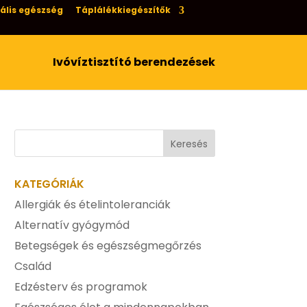
ális egészség
Táplálékkiegészítők
Ivóvíztisztító berendezések
KATEGÓRIÁK
Allergiák és ételintoleranciák
Alternatív gyógymód
Betegségek és egészségmegőrzés
Család
Edzésterv és programok