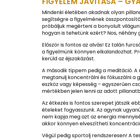
FIGYELEM JAVÍTÁSA – GY
Mindenki életében akadnak olyan pillana
segítségre a figyelmének összpontosít
próbáljuk megérteni a bonyolult világun
hogyan is tehetünk ezért? Nos, néhány 
Először is fontos az alvás! Ez talán furc
a figyelmünk könnyen elkalandozhat. Pr
kerüld az éjszakázást.
A második tippem pedig a meditáció. A
megtanulj koncentrálni és fókuszálni a 
eszköz vagy képesség – egyszerűen csak 
mértékben jelen lenni az adott pillanat
Az étkezés is fontos szerepet játszik e
ételeket fogyasszunk. Az agynak ugyan
nem kapja meg azt az energia mennyisége
akkor könnyen elveszítheti koncentráció
Végül pedig sportolj rendszeresen! A tes