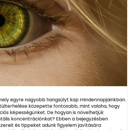
, mely egyre nagyobb hangsúlyt kap mindennapjainkban.
túlterhelése közepette fontosabb, mint valaha, hogy
ciós képességünket. De hogyan is növelhetjük
ntális koncentrációnkat? Ebben a bejegyzésben
ereit és tippeket adunk figyelem javítására