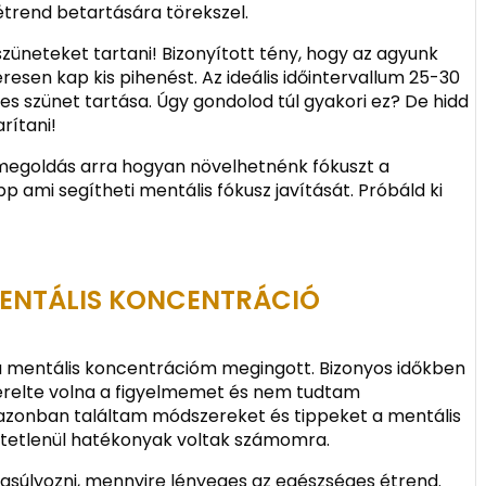
trend betartására törekszel.
züneteket tartani! Bizonyított tény, hogy az agyunk
sen kap kis pihenést. Az ideális időintervallum 25-30
s szünet tartása. Úgy gondolod túl gyakori ez? De hidd
rítani!
megoldás arra hogyan növelhetnénk fókuszt a
 ami segítheti mentális fókusz javítását. Próbáld ki
MENTÁLIS KONCENTRÁCIÓ
 a mentális koncentrációm megingott. Bizonyos időkben
terelte volna a figyelmemet és nem tudtam
azonban találtam módszereket és tippeket a mentális
etetlenül hatékonyak voltak számomra.
gsúlyozni, mennyire lényeges az egészséges étrend.