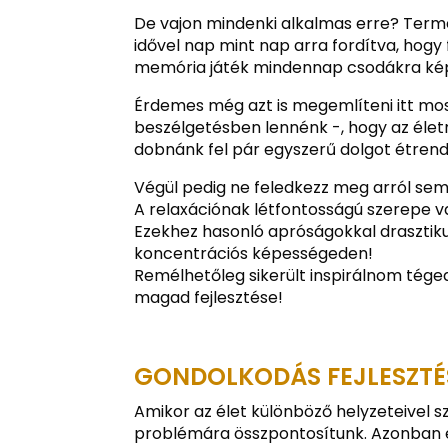
De vajon mindenki alkalmas erre? Term
idővel nap mint nap arra fordítva, hogy
memória játék mindennap csodákra ké
Érdemes még azt is megemlíteni itt mos
beszélgetésben lennénk -, hogy az élet
dobnánk fel pár egyszerű dolgot étre
Végül pedig ne feledkezz meg arról sem:
A relaxációnak létfontosságú szerepe 
Ezekhez hasonló apróságokkal drasztiku
koncentrációs képességeden!
Remélhetőleg sikerült inspirálnom tége
magad fejlesztése!
GONDOLKODÁS FEJLESZTÉS
Amikor az élet különböző helyzeteivel s
problémára összpontosítunk. Azonban e