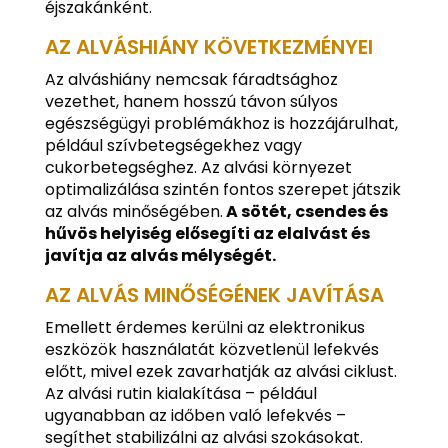
éjszakánként.
AZ ALVÁSHIÁNY KÖVETKEZMÉNYEI
Az alváshiány nemcsak fáradtsághoz
vezethet, hanem hosszú távon súlyos
egészségügyi problémákhoz is hozzájárulhat,
például szívbetegségekhez vagy
cukorbetegséghez. Az alvási környezet
optimalizálása szintén fontos szerepet játszik
az alvás minőségében.
A sötét, csendes és
hűvös helyiség elősegíti az elalvást és
javítja az alvás mélységét.
AZ ALVÁS MINŐSÉGÉNEK JAVÍTÁSA
Emellett érdemes kerülni az elektronikus
eszközök használatát közvetlenül lefekvés
előtt, mivel ezek zavarhatják az alvási ciklust.
Az alvási rutin kialakítása – például
ugyanabban az időben való lefekvés –
segíthet stabilizálni az alvási szokásokat.