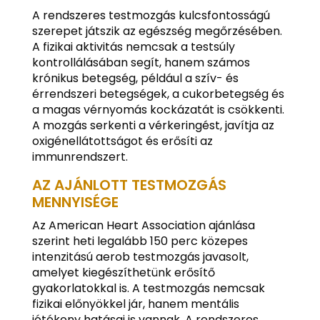
A rendszeres testmozgás kulcsfontosságú
szerepet játszik az egészség megőrzésében.
A fizikai aktivitás nemcsak a testsúly
kontrollálásában segít, hanem számos
krónikus betegség, például a szív- és
érrendszeri betegségek, a cukorbetegség és
a magas vérnyomás kockázatát is csökkenti.
A mozgás serkenti a vérkeringést, javítja az
oxigénellátottságot és erősíti az
immunrendszert.
AZ AJÁNLOTT TESTMOZGÁS
MENNYISÉGE
Az American Heart Association ajánlása
szerint heti legalább 150 perc közepes
intenzitású aerob testmozgás javasolt,
amelyet kiegészíthetünk erősítő
gyakorlatokkal is. A testmozgás nemcsak
fizikai előnyökkel jár, hanem mentális
jótékony hatásai is vannak. A rendszeres