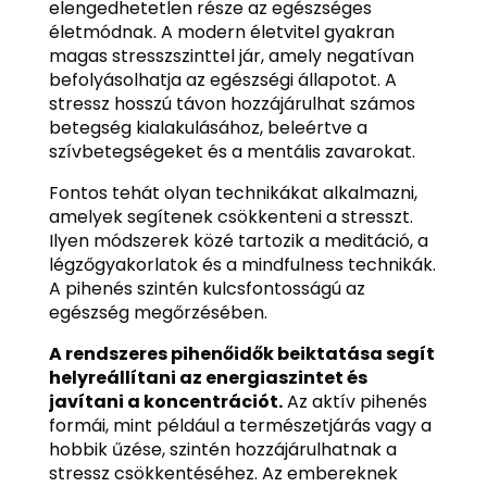
elengedhetetlen része az egészséges
életmódnak. A modern életvitel gyakran
magas stresszszinttel jár, amely negatívan
befolyásolhatja az egészségi állapotot. A
stressz hosszú távon hozzájárulhat számos
betegség kialakulásához, beleértve a
szívbetegségeket és a mentális zavarokat.
Fontos tehát olyan technikákat alkalmazni,
amelyek segítenek csökkenteni a stresszt.
Ilyen módszerek közé tartozik a meditáció, a
légzőgyakorlatok és a mindfulness technikák.
A pihenés szintén kulcsfontosságú az
egészség megőrzésében.
A rendszeres pihenőidők beiktatása segít
helyreállítani az energiaszintet és
javítani a koncentrációt.
Az aktív pihenés
formái, mint például a természetjárás vagy a
hobbik űzése, szintén hozzájárulhatnak a
stressz csökkentéséhez. Az embereknek