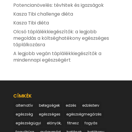
Potencianövelés: tévhitek és igazságok
Kasza Tibi challenge diéta
Kasza Tibi diéta
Olcsó táplálékkiegészítők: a legjobb
megoldás a költséghatékony egészséges
táplálkozásra
A legjobb vegán táplálékkiegészítők a
mindennapi egészségért
CÍMKÉK
alternatív
betegségek
edzés
edzésterv
egészség
egészséges
egészségmegőrzés
egészségügyi
előnyök,
fitnesz
fogyás
fogyókúra
gyógymód
hatások
hatékony