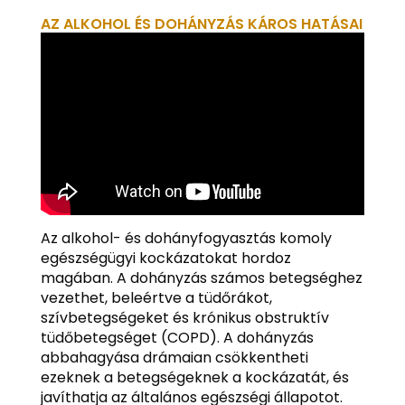
AZ ALKOHOL ÉS DOHÁNYZÁS KÁROS HATÁSAI
Az alkohol- és dohányfogyasztás komoly
egészségügyi kockázatokat hordoz
magában. A dohányzás számos betegséghez
vezethet, beleértve a tüdőrákot,
szívbetegségeket és krónikus obstruktív
tüdőbetegséget (COPD). A dohányzás
abbahagyása drámaian csökkentheti
ezeknek a betegségeknek a kockázatát, és
javíthatja az általános egészségi állapotot.