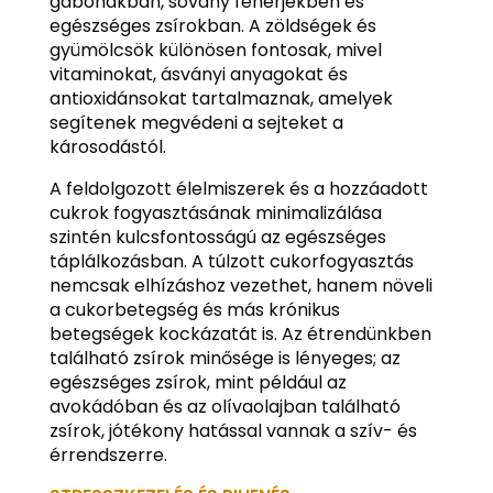
gabonákban, sovány fehérjékben és
egészséges zsírokban. A zöldségek és
gyümölcsök különösen fontosak, mivel
vitaminokat, ásványi anyagokat és
antioxidánsokat tartalmaznak, amelyek
segítenek megvédeni a sejteket a
károsodástól.
A feldolgozott élelmiszerek és a hozzáadott
cukrok fogyasztásának minimalizálása
szintén kulcsfontosságú az egészséges
táplálkozásban. A túlzott cukorfogyasztás
nemcsak elhízáshoz vezethet, hanem növeli
a cukorbetegség és más krónikus
betegségek kockázatát is. Az étrendünkben
található zsírok minősége is lényeges; az
egészséges zsírok, mint például az
avokádóban és az olívaolajban található
zsírok, jótékony hatással vannak a szív- és
érrendszerre.