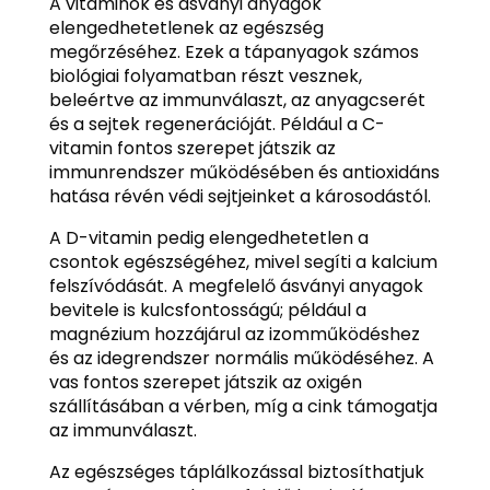
A vitaminok és ásványi anyagok
elengedhetetlenek az egészség
megőrzéséhez. Ezek a tápanyagok számos
biológiai folyamatban részt vesznek,
beleértve az immunválaszt, az anyagcserét
és a sejtek regenerációját. Például a C-
vitamin fontos szerepet játszik az
immunrendszer működésében és antioxidáns
hatása révén védi sejtjeinket a károsodástól.
A D-vitamin pedig elengedhetetlen a
csontok egészségéhez, mivel segíti a kalcium
felszívódását. A megfelelő ásványi anyagok
bevitele is kulcsfontosságú; például a
magnézium hozzájárul az izomműködéshez
és az idegrendszer normális működéséhez. A
vas fontos szerepet játszik az oxigén
szállításában a vérben, míg a cink támogatja
az immunválaszt.
Az egészséges táplálkozással biztosíthatjuk