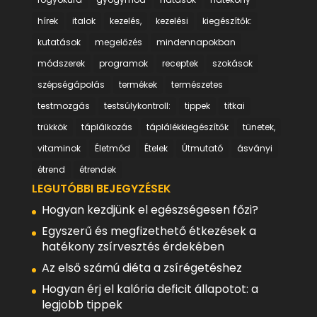
hírek
italok
kezelés,
kezelési
kiegészítők:
kutatások
megelőzés
mindennapokban
módszerek
programok
receptek
szokások
szépségápolás
termékek
természetes
testmozgás
testsúlykontroll:
tippek
titkai
trükkök
táplálkozás
táplálékkiegészítők
tünetek,
vitaminok
Életmód
Ételek
Útmutató
ásványi
étrend
étrendek
LEGUTÓBBI BEJEGYZÉSEK
Hogyan kezdjünk el egészségesen főzi?
Egyszerű és megfizethető étkezések a
hatékony zsírvesztés érdekében
Az első számú diéta a zsírégetéshez
Hogyan érj el kalória deficit állapotot: a
legjobb tippek