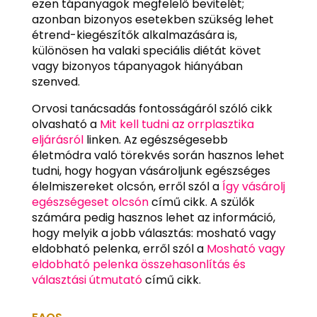
ezen tápanyagok megfelelő bevitelét;
azonban bizonyos esetekben szükség lehet
étrend-kiegészítők alkalmazására is,
különösen ha valaki speciális diétát követ
vagy bizonyos tápanyagok hiányában
szenved.
Orvosi tanácsadás fontosságáról szóló cikk
olvasható a
Mit kell tudni az orrplasztika
eljárásról
linken. Az egészségesebb
életmódra való törekvés során hasznos lehet
tudni, hogy hogyan vásároljunk egészséges
élelmiszereket olcsón, erről szól a
Így vásárolj
egészségeset olcsón
című cikk. A szülők
számára pedig hasznos lehet az információ,
hogy melyik a jobb választás: mosható vagy
eldobható pelenka, erről szól a
Mosható vagy
eldobható pelenka összehasonlítás és
választási útmutató
című cikk.