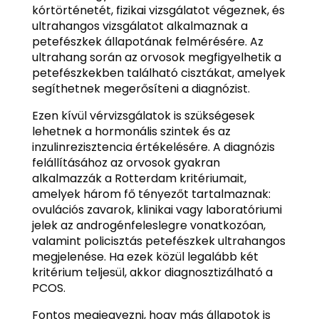
kórtörténetét, fizikai vizsgálatot végeznek, és
ultrahangos vizsgálatot alkalmaznak a
petefészkek állapotának felmérésére. Az
ultrahang során az orvosok megfigyelhetik a
petefészkekben található cisztákat, amelyek
segíthetnek megerősíteni a diagnózist.
Ezen kívül vérvizsgálatok is szükségesek
lehetnek a hormonális szintek és az
inzulinrezisztencia értékelésére. A diagnózis
felállításához az orvosok gyakran
alkalmazzák a Rotterdam kritériumait,
amelyek három fő tényezőt tartalmaznak:
ovulációs zavarok, klinikai vagy laboratóriumi
jelek az androgénfeleslegre vonatkozóan,
valamint policisztás petefészkek ultrahangos
megjelenése. Ha ezek közül legalább két
kritérium teljesül, akkor diagnosztizálható a
PCOS.
Fontos megjegyezni, hogy más állapotok is