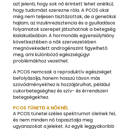
azt jelenti, hogy sok nő érintett lehet anélkül,
hogy tudomást szerezne róla. A PCOS okai
még nem teljesen tisztázottak, de a genetikai
hajlam, az inzulinrezisztencia és a gyulladásos
folyamatok szerepet játszhatnak a betegség
kialakulásában. A hormonális egyensúlyhiány
következtében a nők szervezetében
megnövekedett androgénszint figyelhető
meg, ami különböző egészségügyi
problémákhoz vezethet.
A PCOS nemcsak a reproduktív egészséget
befolyásolja, hanem hosszú távon más
szövődményekhez is hozzájárulhat, például
cukorbetegséghez és szív- és érrendszeri
betegségekhez.
PCOS TÜNETEI A NŐKNÉL
A PCOS tünetei széles spektrumot ölelnek fel,
és nem minden nő tapasztalja meg
ugyanazokat a jeleket. Az egyik leggyakoribb