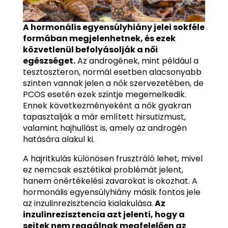
A hormonális egyensúlyhiány jelei sokféle
formában megjelenhetnek, és ezek
közvetlenül befolyásolják a női
egészséget.
Az androgének, mint például a
tesztoszteron, normál esetben alacsonyabb
szinten vannak jelen a nők szervezetében, de
PCOS esetén ezek szintje megemelkedik.
Ennek következményeként a nők gyakran
tapasztalják a már említett hirsutizmust,
valamint hajhullást is, amely az androgén
hatására alakul ki.
A hajritkulás különösen frusztráló lehet, mivel
ez nemcsak esztétikai problémát jelent,
hanem önértékelési zavarokat is okozhat. A
hormonális egyensúlyhiány másik fontos jele
az inzulinrezisztencia kialakulása.
Az
inzulinrezisztencia azt jelenti, hogy a
sejtek nem reagálnak megfelelően az