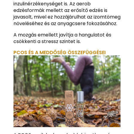
inzulinérzékenységet is. Az aerob
edzésformák mellett az erősítő edzés is
javasolt, mivel ez hozzájárulhat az izomtömeg
növeléséhez és az anyagcsere fokozásához.
A mozgás emellett javítja a hangulatot és
csökkenti a stressz szintet is.
PCOS ÉS A MEDDŐSÉG ÖSSZEFÜGGÉSEI