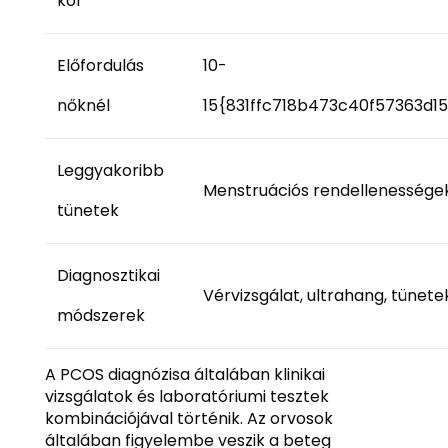
kor
Előfordulás
10-
nőknél
15{831ffc718b473c40f57363d
Leggyakoribb
Menstruációs rendellenességek,
tünetek
Diagnosztikai
Vérvizsgálat, ultrahang, tünete
módszerek
A PCOS diagnózisa általában klinikai
vizsgálatok és laboratóriumi tesztek
kombinációjával történik. Az orvosok
általában figyelembe veszik a beteg