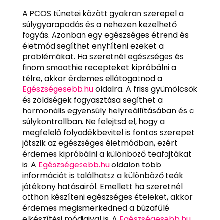
A PCOS tünetei között gyakran szerepel a
súlygyarapodás és a nehezen kezelhető
fogyás. Azonban egy egészséges étrend és
életmód segíthet enyhíteni ezeket a
problémákat. Ha szeretnél egészséges és
finom smoothie recepteket kipróbálni a
télre, akkor érdemes ellátogatnod a
Egészségesebb.hu
oldalra. A friss gyümölcsök
és zöldségek fogyasztása segíthet a
hormonális egyensúly helyreállításában és a
súlykontrollban. Ne felejtsd el, hogy a
megfelelő folyadékbevitel is fontos szerepet
játszik az egészséges életmódban, ezért
érdemes kipróbálni a különböző teafajtákat
is. A
Egészségesebb.hu
oldalon több
információt is találhatsz a különböző teák
jótékony hatásairól. Emellett ha szeretnél
otthon készíteni egészséges ételeket, akkor
érdemes megismerkedned a búzafűlé
elkészítési módjaival is. A
Egészségesebb.hu