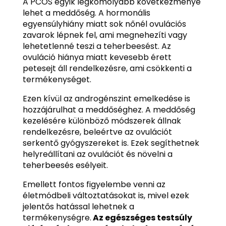
A PCOS egyik legkomolyabb következménye
lehet a meddőség. A hormonális
egyensúlyhiány miatt sok nőnél ovulációs
zavarok lépnek fel, ami megnehezíti vagy
lehetetlenné teszi a teherbeesést. Az
ovuláció hiánya miatt kevesebb érett
petesejt áll rendelkezésre, ami csökkenti a
termékenységet.
Ezen kívül az androgénszint emelkedése is
hozzájárulhat a meddőséghez. A meddőség
kezelésére különböző módszerek állnak
rendelkezésre, beleértve az ovulációt
serkentő gyógyszereket is. Ezek segíthetnek
helyreállítani az ovulációt és növelni a
teherbeesés esélyeit.
Emellett fontos figyelembe venni az
életmódbeli változtatásokat is, mivel ezek
jelentős hatással lehetnek a
termékenységre.
Az egészséges testsúly