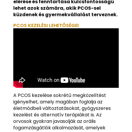
elérése és fenntartása kulcsfontosságú
lehet azok számára, akik PCOS-sel
küzdenek és gyermekvállalást terveznek.
PCOS KEZELÉSI LEHETŐSÉGEI
A PCOS kezelése sokrétű megközelítést
igényelhet, amely magában foglalja az
életmódbeli változtatásokat, gyógyszeres
kezelést és alternatív terápiákat is. Az
orvosok gyakran javasolják az orális
fogamzásgátlók alkalmazását, amelyek