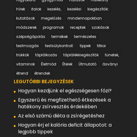
hírek
italok
kezelés,
kezelési
kiegészítők:
kutatások
megelőzés
mindennapokban
módszerek
programok
receptek
szokások
szépségápolás
termékek
természetes
testmozgás
testsúlykontroll:
tippek
titkai
trükkök
táplálkozás
táplálékkiegészítők
tünetek,
vitaminok
Életmód
Ételek
Útmutató
ásványi
étrend
étrendek
LEGUTÓBBI BEJEGYZÉSEK
Hogyan kezdjünk el egészségesen főzi?
Egyszerű és megfizethető étkezések a
hatékony zsírvesztés érdekében
Az első számú diéta a zsírégetéshez
Hogyan érj el kalória deficit állapotot: a
legjobb tippek