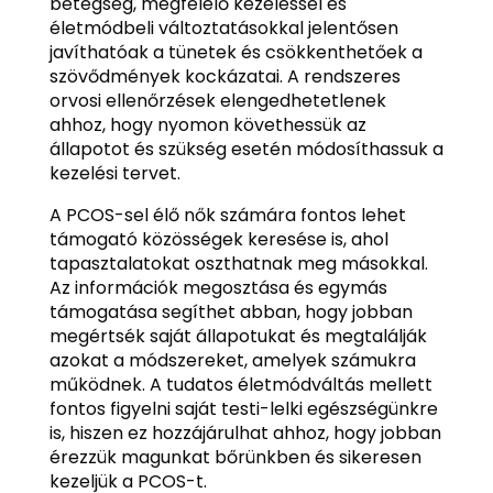
betegség, megfelelő kezeléssel és
életmódbeli változtatásokkal jelentősen
javíthatóak a tünetek és csökkenthetőek a
szövődmények kockázatai. A rendszeres
orvosi ellenőrzések elengedhetetlenek
ahhoz, hogy nyomon követhessük az
állapotot és szükség esetén módosíthassuk a
kezelési tervet.
A PCOS-sel élő nők számára fontos lehet
támogató közösségek keresése is, ahol
tapasztalatokat oszthatnak meg másokkal.
Az információk megosztása és egymás
támogatása segíthet abban, hogy jobban
megértsék saját állapotukat és megtalálják
azokat a módszereket, amelyek számukra
működnek. A tudatos életmódváltás mellett
fontos figyelni saját testi-lelki egészségünkre
is, hiszen ez hozzájárulhat ahhoz, hogy jobban
érezzük magunkat bőrünkben és sikeresen
kezeljük a PCOS-t.