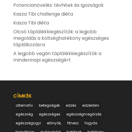
Potencianövelés: tévhitek és igazságok
Kasza Tibi challenge diéta
Kasza Tibi diéta
Olcsó táplálékkiegészítők: a legjobb
megoldás a költséghatékony egészséges
táplálkozásra
A legjobb vegán táplálékkiegészítők a
mindennapi egészségért
CÍMKÉK
alternatív
betegségek
edzés
edzésterv
egészség
egészséges
egészségmegőrzés
egészségügyi
előnyök,
fitnesz
fogyás
fogyókúra
gyógymód
hatások
hatékony