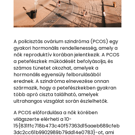
A policisztás ovárium szindróma (PCOS) egy
gyakori hormonális rendellenesség, amely a
nők reproduktív korában jelentkezik. A PCOS
a petefészkek működését befolyásolja, és
számos tünetet okozhat, amelyek a
hormonális egyensúly felborulásából
erednek. A szindróma elnevezése onnan
származik, hogy a petefészkekben gyakran
több apró ciszta található, amelyek
ultrahangos vizsgálat során észlelhetők.
A PCOS előfordulása a nők körében
világszerte elérheti a 10-
15{831ffc718b473c40f57363d15aaeb689cfeb
3dc2cc61b9902989b79dd14e0783}-ot, ami