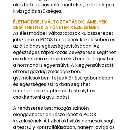
okozhatnak hasonló tüneteket, ezért alapos
kivizsgálás szükséges.
ÉLETMÓDBELI VÁLTOZTATÁSOK, AMELYEK
SEGÍTHETNEK A TÜNETEK KEZELÉSÉBEN
Az életmódbeli változtatások kulcsszerepet
játszanak a PCOS tüneteinek kezelésében és
az általános egészség javításában. Az
egészséges táplálkozás bevezetése segíthet
csökkenteni az inzulinrezisztenciát és javítani
a hormonális egyensúlyt. A kiegyensúlyozott
étrend gazdag zöldségekben,
gyümölcsökben, teljes kiőrlésű gabonákban
és egészséges zsírokban segíthet
fenntartani az optimális testsúlyt és
csökkenteni a gyulladást.
A rendszeres testmozgás szintén
elengedhetetlen része lehet a PCOS
kezelésének. A fizikai aktivitás nemcsak segít
a testsúly kontrollálásában, hanem javítja az