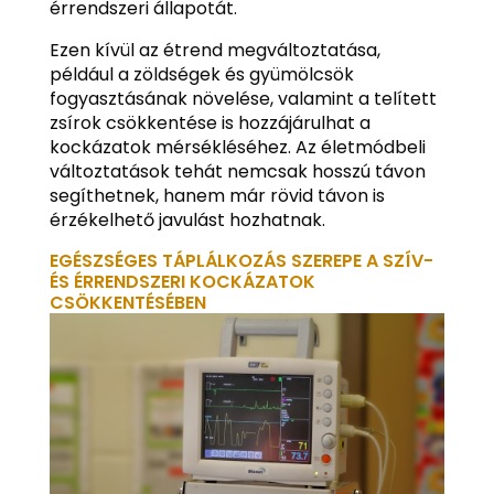
érrendszeri állapotát.
Ezen kívül az étrend megváltoztatása,
például a zöldségek és gyümölcsök
fogyasztásának növelése, valamint a telített
zsírok csökkentése is hozzájárulhat a
kockázatok mérsékléséhez. Az életmódbeli
változtatások tehát nemcsak hosszú távon
segíthetnek, hanem már rövid távon is
érzékelhető javulást hozhatnak.
EGÉSZSÉGES TÁPLÁLKOZÁS SZEREPE A SZÍV-
ÉS ÉRRENDSZERI KOCKÁZATOK
CSÖKKENTÉSÉBEN