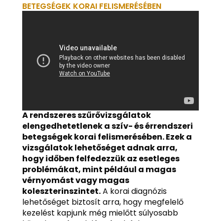
BETEGSÉGEK KORAI FELISMERÉSÉBEN
A rendszeres szűrővizsgálatok
elengedhetetlenek a szív- és érrendszeri
betegségek korai felismerésében.
Ezek a
vizsgálatok lehetőséget adnak arra,
hogy időben felfedezzük az esetleges
problémákat, mint például a magas
vérnyomást vagy magas
koleszterinszintet.
A korai diagnózis
lehetőséget biztosít arra, hogy megfelelő
kezelést kapjunk még mielőtt súlyosabb