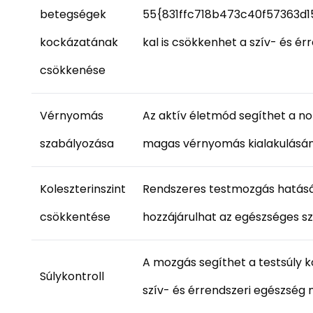
betegségek
55{831ffc718b473c40f57363d
kockázatának
kal is csökkenhet a szív- és é
csökkenése
Vérnyomás
Az aktív életmód segíthet a no
szabályozása
magas vérnyomás kialakulásá
Koleszterinszint
Rendszeres testmozgás hatásár
csökkentése
hozzájárulhat az egészséges sz
A mozgás segíthet a testsúly ko
Súlykontroll
szív- és érrendszeri egészség