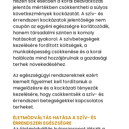
hiszen sok esetben a korai beavatkozás
jelentős mértékben csökkentheti a súlyos
következmények kockázatát. A szív- és
érrendszeri kockázatok jelentősége nem
csupán az egyéni egészségre korlátozódik,
hanem társadalmi szinten is komoly
hatásokat gyakorol. A szívbetegségek
kezelésére fordított költségek, a
munkaképesség csökkenése és a korai
halálozás mind hozzájárulnak a gazdasági
terhek növekedéséhez.
Az egészségügyi rendszereknek ezért
kiemelt figyelmet kell fordítaniuk a
megelőzésre és a kockázati tényezők
kezelésére, hogy csökkentsék a szív- és
érrendszeri betegségekkel kapcsolatos
terheket.
ÉLETMÓDVÁLTÁS HATÁSA A SZÍV- ÉS
ÉRRENDSZERI EGÉSZSÉGRE
Az életmódváltás kulcsszerepet játszik a