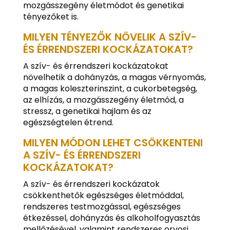
mozgásszegény életmódot és genetikai
tényezőket is.
MILYEN TÉNYEZŐK NÖVELIK A SZÍV-
ÉS ÉRRENDSZERI KOCKÁZATOKAT?
A szív- és érrendszeri kockázatokat
növelhetik a dohányzás, a magas vérnyomás,
a magas koleszterinszint, a cukorbetegség,
az elhízás, a mozgásszegény életmód, a
stressz, a genetikai hajlam és az
egészségtelen étrend.
MILYEN MÓDON LEHET CSÖKKENTENI
A SZÍV- ÉS ÉRRENDSZERI
KOCKÁZATOKAT?
A szív- és érrendszeri kockázatok
csökkenthetők egészséges életmóddal,
rendszeres testmozgással, egészséges
étkezéssel, dohányzás és alkoholfogyasztás
mellőzésével, valamint rendszeres orvosi