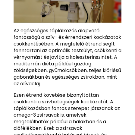
Az egészséges táplálkozás alapvető
fontosságú a szív- és érrendszeri kockázatok
csökkentésében. A megfelelő étrend segít
fenntartani az optimális testsúlyt, csökkenti a
vérnyomást és javítja a koleszterinszintet. A
mediterrán diéta például gazdag
zöldségekben, gyümölcsökben, teljes kiőrlésű
gabonákban és egészséges zsírokban, mint
az olívaolaj.
Ezen étrend követése bizonyítottan
csökkenti a szívbetegségek kockázatát. A
táplálkozásban fontos szerepet játszanak az
omega-3 zsírsavak is, amelyek
megtalálhatók például a halakban és a
diófélékben. Ezek a zsírsavak
gyulladáscsökkentő hatással bírnak, és