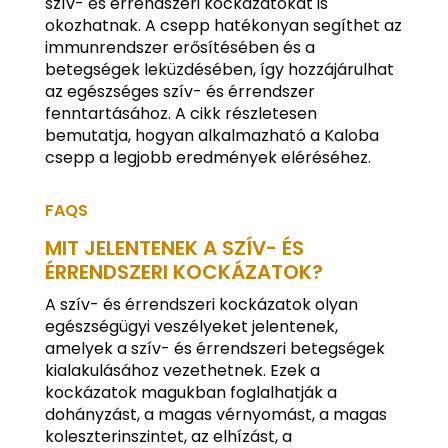
szív- és érrendszeri kockázatokat is
okozhatnak. A csepp hatékonyan segíthet az
immunrendszer erősítésében és a
betegségek leküzdésében, így hozzájárulhat
az egészséges szív- és érrendszer
fenntartásához. A cikk részletesen
bemutatja, hogyan alkalmazható a Kaloba
csepp a legjobb eredmények eléréséhez.
FAQS
MIT JELENTENEK A SZÍV- ÉS
ÉRRENDSZERI KOCKÁZATOK?
A szív- és érrendszeri kockázatok olyan
egészségügyi veszélyeket jelentenek,
amelyek a szív- és érrendszeri betegségek
kialakulásához vezethetnek. Ezek a
kockázatok magukban foglalhatják a
dohányzást, a magas vérnyomást, a magas
koleszterinszintet, az elhízást, a