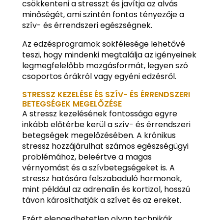
csökkenteni a stresszt és javítja az alvás
minőségét, ami szintén fontos tényezője a
szív- és érrendszeri egészségnek.
Az edzésprogramok sokfélesége lehetővé
teszi, hogy mindenki megtalálja az igényeinek
legmegfelelőbb mozgásformát, legyen szó
csoportos órákról vagy egyéni edzésről.
STRESSZ KEZELÉSE ÉS SZÍV- ÉS ÉRRENDSZERI
BETEGSÉGEK MEGELŐZÉSE
A stressz kezelésének fontossága egyre
inkább előtérbe kerül a szív- és érrendszeri
betegségek megelőzésében. A krónikus
stressz hozzájárulhat számos egészségügyi
problémához, beleértve a magas
vérnyomást és a szívbetegségeket is. A
stressz hatására felszabaduló hormonok,
mint például az adrenalin és kortizol, hosszú
távon károsíthatják a szívet és az ereket.
Ezért elengedhetetlen olyan technikák