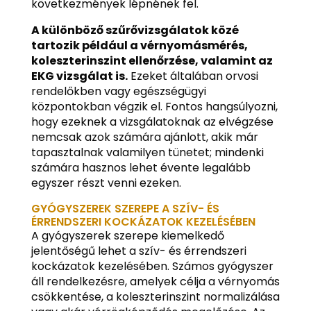
következmények lépnének fel.
A különböző szűrővizsgálatok közé
tartozik például a vérnyomásmérés,
koleszterinszint ellenőrzése, valamint az
EKG vizsgálat is.
Ezeket általában orvosi
rendelőkben vagy egészségügyi
központokban végzik el. Fontos hangsúlyozni,
hogy ezeknek a vizsgálatoknak az elvégzése
nemcsak azok számára ajánlott, akik már
tapasztalnak valamilyen tünetet; mindenki
számára hasznos lehet évente legalább
egyszer részt venni ezeken.
GYÓGYSZEREK SZEREPE A SZÍV- ÉS
ÉRRENDSZERI KOCKÁZATOK KEZELÉSÉBEN
A gyógyszerek szerepe kiemelkedő
jelentőségű lehet a szív- és érrendszeri
kockázatok kezelésében. Számos gyógyszer
áll rendelkezésre, amelyek célja a vérnyomás
csökkentése, a koleszterinszint normalizálása