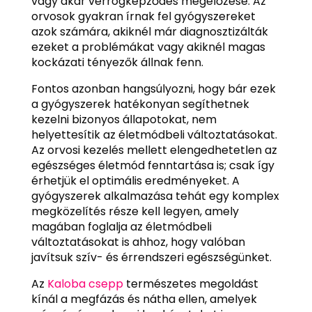
vagy akár vérrögképződés megelőzése. Az
orvosok gyakran írnak fel gyógyszereket
azok számára, akiknél már diagnosztizálták
ezeket a problémákat vagy akiknél magas
kockázati tényezők állnak fenn.
Fontos azonban hangsúlyozni, hogy bár ezek
a gyógyszerek hatékonyan segíthetnek
kezelni bizonyos állapotokat, nem
helyettesítik az életmódbeli változtatásokat.
Az orvosi kezelés mellett elengedhetetlen az
egészséges életmód fenntartása is; csak így
érhetjük el optimális eredményeket. A
gyógyszerek alkalmazása tehát egy komplex
megközelítés része kell legyen, amely
magában foglalja az életmódbeli
változtatásokat is ahhoz, hogy valóban
javítsuk szív- és érrendszeri egészségünket.
Az
Kaloba csepp
természetes megoldást
kínál a megfázás és nátha ellen, amelyek