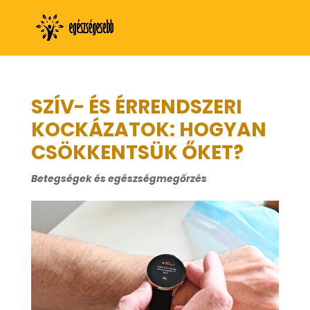
SZÍV- ÉS ÉRRENDSZERI
KOCKÁZATOK: HOGYAN
CSÖKKENTSÜK ŐKET?
Betegségek és egészségmegőrzés