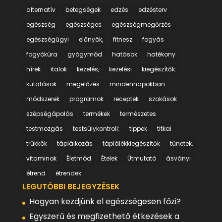
alternatív
betegségek
edzés
edzésterv
egészség
egészséges
egészségmegőrzés
egészségügyi
előnyök,
fitnesz
fogyás
fogyókúra
gyógymód
hatások
hatékony
hírek
italok
kezelés,
kezelési
kiegészítők:
kutatások
megelőzés
mindennapokban
módszerek
programok
receptek
szokások
szépségápolás
termékek
természetes
testmozgás
testsúlykontroll:
tippek
titkai
trükkök
táplálkozás
táplálékkiegészítők
tünetek,
vitaminok
Életmód
Ételek
Útmutató
ásványi
étrend
étrendek
LEGUTÓBBI BEJEGYZÉSEK
Hogyan kezdjünk el egészségesen főzi?
Egyszerű és megfizethető étkezések a