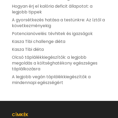
Hogyan érj el kalória deficit állapotot: a
legjobb tippek
A gyorsétkezés hatása a testünkre: Az íztől a
következményekig
Potencianövelés: tévhitek és igazságok
Kasza Tibi challenge diéta
Kasza Tibi diéta
Olcsó táplálékkiegészítők: a legjobb
megoldás a költséghatékony egészséges
táplálkozásra
A legjobb vegán táplálékkiegészítők a
mindennapi egészségért
CÍMKÉK