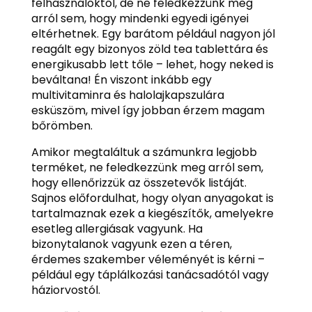
felhasználóktól, de ne feledkezzünk meg
arról sem, hogy mindenki egyedi igényei
eltérhetnek. Egy barátom például nagyon jól
reagált egy bizonyos zöld tea tablettára és
energikusabb lett tőle – lehet, hogy neked is
beváltana! Én viszont inkább egy
multivitaminra és halolajkapszulára
esküszöm, mivel így jobban érzem magam
bőrömben.
Amikor megtaláltuk a számunkra legjobb
terméket, ne feledkezzünk meg arról sem,
hogy ellenőrizzük az összetevők listáját.
Sajnos előfordulhat, hogy olyan anyagokat is
tartalmaznak ezek a kiegészítők, amelyekre
esetleg allergiásak vagyunk. Ha
bizonytalanok vagyunk ezen a téren,
érdemes szakember véleményét is kérni –
például egy táplálkozási tanácsadótól vagy
háziorvostól.