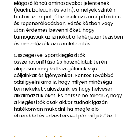
elágazó láncú aminosavakat jelentenek
(leucin, izoleucin és valin), amelyek szintén
fontos szerepet játszanak az izomépítésben
és regenerálódásban. Edzés közben vagy
után érdemes bevenni őket, hogy
támogassák az izmokat a fehérjeszintézisben
és megelőzzék az izomlebontást.
Összegezve: Sportkiegészítők
összehasonlítása és használatuk terén
alaposan meg kell vizsgálnunk saját
céljainkat és igényeinket. Fontos továbbá
odafigyelni arra is, hogy milyen minőségű
termékeket választunk, és hogy helyesen
alkalmazzuk őket. És persze ne feledjük, hogy
a kiegészítők csak akkor tudnak igazán
hatékonyan működni, ha megfelelő
étrenddel és edzéstervvel párosítjuk őket!