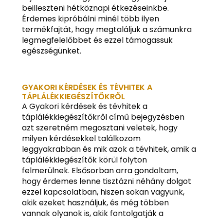
beilleszteni hétköznapi étkezéseinkbe.
Érdemes kipróbálni minél több ilyen
termékfajtát, hogy megtaláljuk a számunkra
legmegfelelőbbet és ezzel támogassuk
egészségünket.
GYAKORI KÉRDÉSEK ÉS TÉVHITEK A
TÁPLÁLÉKKIEGÉSZÍTŐKRŐL
A Gyakori kérdések és tévhitek a
táplálékkiegészítőkről című bejegyzésben
azt szeretném megosztani veletek, hogy
milyen kérdésekkel találkozom
leggyakrabban és mik azok a tévhitek, amik a
táplálékkiegészítők körül folyton
felmerülnek. Elsősorban arra gondoltam,
hogy érdemes lenne tisztázni néhány dolgot
ezzel kapcsolatban, hiszen sokan vagyunk,
akik ezeket használjuk, és még többen
vannak olyanok is, akik fontolgatják a