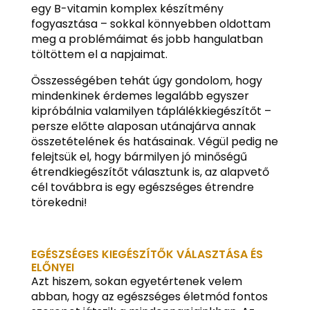
egy B-vitamin komplex készítmény
fogyasztása – sokkal könnyebben oldottam
meg a problémáimat és jobb hangulatban
töltöttem el a napjaimat.
Összességében tehát úgy gondolom, hogy
mindenkinek érdemes legalább egyszer
kipróbálnia valamilyen táplálékkiegészítőt –
persze előtte alaposan utánajárva annak
összetételének és hatásainak. Végül pedig ne
felejtsük el, hogy bármilyen jó minőségű
étrendkiegészítőt választunk is, az alapvető
cél továbbra is egy egészséges étrendre
törekedni!
EGÉSZSÉGES KIEGÉSZÍTŐK VÁLASZTÁSA ÉS
ELŐNYEI
Azt hiszem, sokan egyetértenek velem
abban, hogy az egészséges életmód fontos