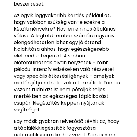
beszerzését.
Az egyik leggyakoribb kérdés például az,
hogy valóban szükség van-e ezekre a
készítményekre? Nos, erre nincs általános
válasz. A legtöbb ember számára ugyanis
elengedhetetlen lehet egy jó étrend
kialakítása ahhoz, hogy egészségesebb
életmódra térjen át. Azonban
előfordulhatnak olyan helyzetek – mint
például intenzív edzéseken való részvétel
vagy speciális étkezési igények – amelyek
esetén jól jöhetnek ezek a termékek. Fontos
viszont tudni azt is: nem pótolják teljes
mértékben az egészséges táplálkozást,
csupán kiegészítés képpen nyújtanak
segítséget.
Egy másik gyakran felvetődő tévhit az, hogy
a táplálékkiegészítők fogyasztása
automatikusan sikerhez vezet. Sajnos nem