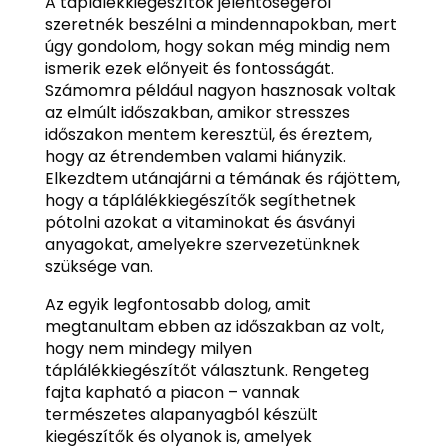
A táplálékkiegészítők jelentőségéről
szeretnék beszélni a mindennapokban, mert
úgy gondolom, hogy sokan még mindig nem
ismerik ezek előnyeit és fontosságát.
Számomra például nagyon hasznosak voltak
az elmúlt időszakban, amikor stresszes
időszakon mentem keresztül, és éreztem,
hogy az étrendemben valami hiányzik.
Elkezdtem utánajárni a témának és rájöttem,
hogy a táplálékkiegészítők segíthetnek
pótolni azokat a vitaminokat és ásványi
anyagokat, amelyekre szervezetünknek
szüksége van.
Az egyik legfontosabb dolog, amit
megtanultam ebben az időszakban az volt,
hogy nem mindegy milyen
táplálékkiegészítőt választunk. Rengeteg
fajta kapható a piacon – vannak
természetes alapanyagból készült
kiegészítők és olyanok is, amelyek