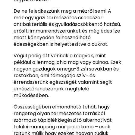
De ne feledkezzünk meg a mézről sem! A
méz egy igazi természetes csodaszer:
antibakteriális és gyulladáscsökkentő hatású,
erősíti immunrendszerünket és még édes íze
miatt könnyedén felhasználható
édességekben is helyettesítve a cukrot.
Végül pedig ott vannak a magvak, mint
például a lenmag, chia mag vagy quinoa. Ezek
nagyon gazdagok omega-3 zsírsavakban és
rostokban, ami támogatja szív- és
érrendszerünk egészségét valamint segít
emésztőrendszerünk megfelelő
működésében.
Összességében elmondható tehát, hogy
rengeteg olyan természetes forrásból
származó táplálékkiegészítő alternatívát
találni manapság már piacokon is – csak
rajtunk múlik hogy ezeket hogyan tudjuk