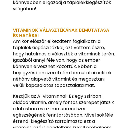
könnyebben eligazodj a táplálékkiegészítők
világában!
VITAMINOK VÁLASZTÉKÁNAK BEMUTATÁSA
ÉS HATÁSAI
Amikor először elkezdtem foglalkozni a
táplálékkiegészítőkkel, azt vettem észre,
hogy hatalmas a választék a vitaminok terén.
Igazából annyi féle van, hogy az ember
könnyen elveszhet közöttük. Ebben a
bejegyzésben szeretném bemutatni nektek
néhány alapvető vitamint és megosztani
velük kapcsolatos tapasztalataimat.
Kezdjük az A-vitaminnal! Ez egy zsírban
oldódó vitamin, amely fontos szerepet játszik
a látásban és az immunrendszer
egészségének fenntartásában. Mivel sokféle
étrend-kiegészítő tartalmazza ezt a
vitamint, ezért gondoltam ki kell próbálnom.