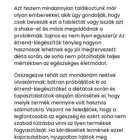
Azt hiszem mindannyian találkoztunk már
olyan emberekkel, akik úgy gondolják, hogy
csak beveszik ezt a tablettát vagy isszák azt
a shake-et és máris megoldódnak a
problémáik. Sajnos ez nem ilyen egyszerű! Az
étrend-kiegészítők tényleg nagyon
hasznosak lehetnek egy jól megtervezett
diéta során, de soha nem pótolhatják teljes
mértékben az egészséges életmódot.
Összegezve tehát azt mondanám nektek
olvasóimnak: bátran próbáljátok ki az
étrend-kiegészítőket a diétátok során és
tapasztalatotok alapján döntsétek el, hogy
melyik termék mennyire volt hasznos
számotokra. Viszont ne feledjétek, hogy a
legfontosabb az egészség és ezért soha nem
szabad túlzásba vinni az ilyen termékek
fogyasztását. Ha kérdéseitek lennének ezzel
kapcsolatban, nyugodtan írjátok meg