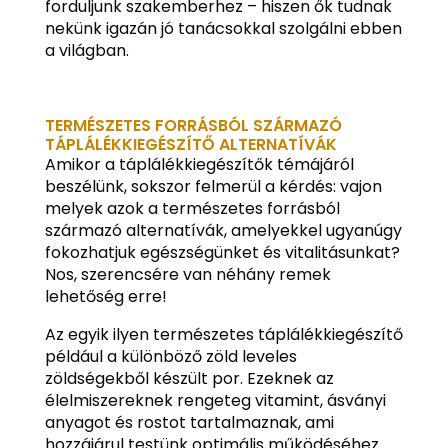
forduljunk szakemberhez – hiszen ők tudnak
nekünk igazán jó tanácsokkal szolgálni ebben
a világban.
TERMÉSZETES FORRÁSBÓL SZÁRMAZÓ
TÁPLÁLÉKKIEGÉSZÍTŐ ALTERNATÍVÁK
Amikor a táplálékkiegészítők témájáról
beszélünk, sokszor felmerül a kérdés: vajon
melyek azok a természetes forrásból
származó alternatívák, amelyekkel ugyanúgy
fokozhatjuk egészségünket és vitalitásunkat?
Nos, szerencsére van néhány remek
lehetőség erre!
Az egyik ilyen természetes táplálékkiegészítő
például a különböző zöld leveles
zöldségekből készült por. Ezeknek az
élelmiszereknek rengeteg vitamint, ásványi
anyagot és rostot tartalmaznak, ami
hozzájárul testünk optimális működéséhez.