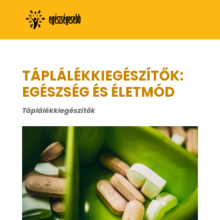
TÁPLÁLÉKKIEGÉSZÍTŐK:
EGÉSZSÉG ÉS ÉLETMÓD
Táplálékkiegészítők