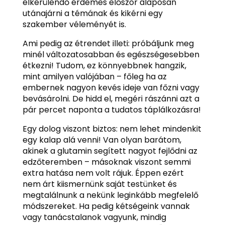
elkerülendő érdemes először alaposan
utánajárni a témának és kikérni egy
szakember véleményét is.
Ami pedig az étrendet illeti: próbáljunk meg
minél változatosabban és egészségesebben
étkezni! Tudom, ez könnyebbnek hangzik,
mint amilyen valójában – főleg ha az
embernek nagyon kevés ideje van főzni vagy
bevásárolni. De hidd el, megéri rászánni azt a
pár percet naponta a tudatos táplálkozásra!
Egy dolog viszont biztos: nem lehet mindenkit
egy kalap alá venni! Van olyan barátom,
akinek a glutamin segített nagyot fejlődni az
edzőteremben – másoknak viszont semmi
extra hatása nem volt rájuk. Éppen ezért
nem árt kiismernünk saját testünket és
megtalálnunk a nekünk leginkább megfelelő
módszereket. Ha pedig kétségeink vannak
vagy tanácstalanok vagyunk, mindig