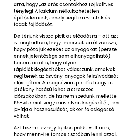
arra, hogy „az erős csontokhoz tej kell”. És
tényleg! A kalcium nélkülözhetetlen
építőelemünk, amely segíti a csontok és
fogak fejlődését.
De térjünk vissza picit az előadásra – ott azt
is megtudtam, hogy nemcsak arról van szó,
hogy pótoljuk ezeket az anyagokat (persze
ennek jelentősége sem elhanyagolható),
hanem arról is, hogy olyan
táplálékkiegészítőket válasszunk, amelyek
segítenek az ásványi anyagok felszívódását
elősegíteni. A magnézium például nagyon
jótékony hatású lehet a stresszes
időszakokban, de ha nem szedünk mellette
B6-vitamint vagy más olyan kiegészítőt, ami
javítja a hasznosulását, akkor feleslegessé
válhat.
Azt hiszem ez egy tipikus példa volt arra,
hogy mennyire fontos tisztában lenni azzal,