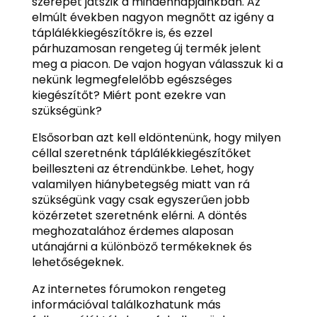
szerepet játszik a mindennapjainkban. Az
elmúlt években nagyon megnőtt az igény a
táplálékkiegészítőkre is, és ezzel
párhuzamosan rengeteg új termék jelent
meg a piacon. De vajon hogyan válasszuk ki a
nekünk legmegfelelőbb egészséges
kiegészítőt? Miért pont ezekre van
szükségünk?
Elsősorban azt kell eldöntenünk, hogy milyen
céllal szeretnénk táplálékkiegészítőket
beilleszteni az étrendünkbe. Lehet, hogy
valamilyen hiánybetegség miatt van rá
szükségünk vagy csak egyszerűen jobb
közérzetet szeretnénk elérni. A döntés
meghozatalához érdemes alaposan
utánajárni a különböző termékeknek és
lehetőségeknek.
Az internetes fórumokon rengeteg
információval találkozhatunk más