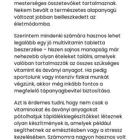
mesterséges összetevőket tartalmaznak.
Nekem bevált a természetes alapanyagú
változat jobban beilleszkedett az
életmódomba.
Szerintem mindenki számára hasznos lehet
legalább egy jó multivitamin tabletta
beszerzése – hiszen sajnos manapság már
nehezebb olyan ételeket találni, amelyek
valóban tartalmazzák az összes szükséges
vitamint és ásványi anyagot. Ha pedig
sportolunk vagy intenzív fizikai munkát
végzünk, akkor még inkább fontos a
megfelelő tápanyagbevitel biztosítása.
Azt is érdemes tudni, hogy nem csak a
vitaminokat és ásványi anyagokat
pótolhatjuk táplálékkiegészítőkkel: léteznek
olyan készítmények is, amelyek például
segíthetnek az emésztésben vagy a stressz
kezelésében. Számomra nagyon hasznos volt