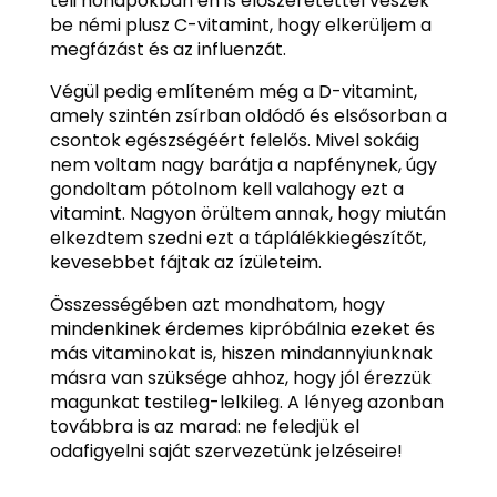
téli hónapokban én is előszeretettel veszek
be némi plusz C-vitamint, hogy elkerüljem a
megfázást és az influenzát.
Végül pedig említeném még a D-vitamint,
amely szintén zsírban oldódó és elsősorban a
csontok egészségéért felelős. Mivel sokáig
nem voltam nagy barátja a napfénynek, úgy
gondoltam pótolnom kell valahogy ezt a
vitamint. Nagyon örültem annak, hogy miután
elkezdtem szedni ezt a táplálékkiegészítőt,
kevesebbet fájtak az ízületeim.
Összességében azt mondhatom, hogy
mindenkinek érdemes kipróbálnia ezeket és
más vitaminokat is, hiszen mindannyiunknak
másra van szüksége ahhoz, hogy jól érezzük
magunkat testileg-lelkileg. A lényeg azonban
továbbra is az marad: ne feledjük el
odafigyelni saját szervezetünk jelzéseire!