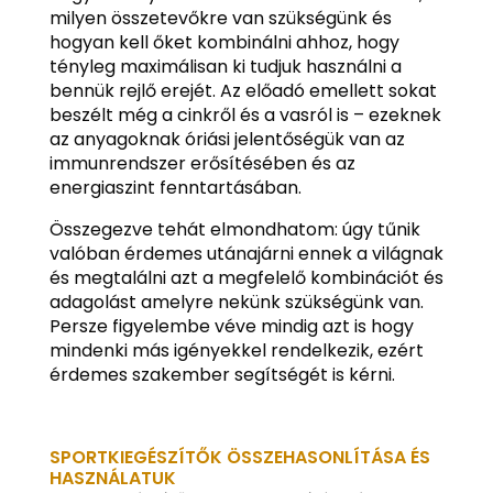
milyen összetevőkre van szükségünk és
hogyan kell őket kombinálni ahhoz, hogy
tényleg maximálisan ki tudjuk használni a
bennük rejlő erejét. Az előadó emellett sokat
beszélt még a cinkről és a vasról is – ezeknek
az anyagoknak óriási jelentőségük van az
immunrendszer erősítésében és az
energiaszint fenntartásában.
Összegezve tehát elmondhatom: úgy tűnik
valóban érdemes utánajárni ennek a világnak
és megtalálni azt a megfelelő kombinációt és
adagolást amelyre nekünk szükségünk van.
Persze figyelembe véve mindig azt is hogy
mindenki más igényekkel rendelkezik, ezért
érdemes szakember segítségét is kérni.
SPORTKIEGÉSZÍTŐK ÖSSZEHASONLÍTÁSA ÉS
HASZNÁLATUK