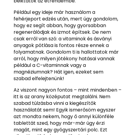
beiktatok az étrendembe.
Például egy ideje már használom a
fehérjeport edzés után, mert úgy gondolom,
hogy ez segít abban, hogy gyorsabban
regenerálódjak és izmot építsek. De nem
csak erről van szó: a vitaminok és ásványi
anyagok pótlása is fontos része ennek a
folyamatnak. Gondolom ti is hallottatok már
arról, hogy milyen jótékony hatásai vannak
például a C-vitaminnak vagy a
magnéziumnak? Hát igen, ezeket sem
szabad elfelejtenünk!
Az viszont nagyon fontos – mint mindenben –
itt is az arany középutat megtalálni. Nem
szabad túlzásba vinni a kiegészítők
használatát sem! Egyik ismerősöm egyszer
azt mondta nekem, hogy ő annyi különféle
tablettát szed, hogy már-már úgy érzi
magát, mint egy gyógyszertári polc. Ezt