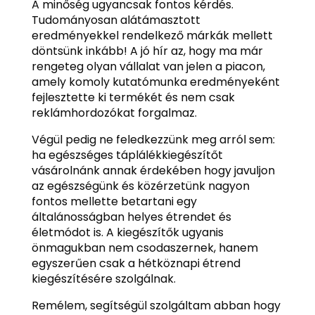
A minőség ugyancsak fontos kérdés.
Tudományosan alátámasztott
eredményekkel rendelkező márkák mellett
döntsünk inkább! A jó hír az, hogy ma már
rengeteg olyan vállalat van jelen a piacon,
amely komoly kutatómunka eredményeként
fejlesztette ki termékét és nem csak
reklámhordozókat forgalmaz.
Végül pedig ne feledkezzünk meg arról sem:
ha egészséges táplálékkiegészítőt
vásárolnánk annak érdekében hogy javuljon
az egészségünk és közérzetünk nagyon
fontos mellette betartani egy
általánosságban helyes étrendet és
életmódot is. A kiegészítők ugyanis
önmagukban nem csodaszernek, hanem
egyszerűen csak a hétköznapi étrend
kiegészítésére szolgálnak.
Remélem, segítségül szolgáltam abban hogy