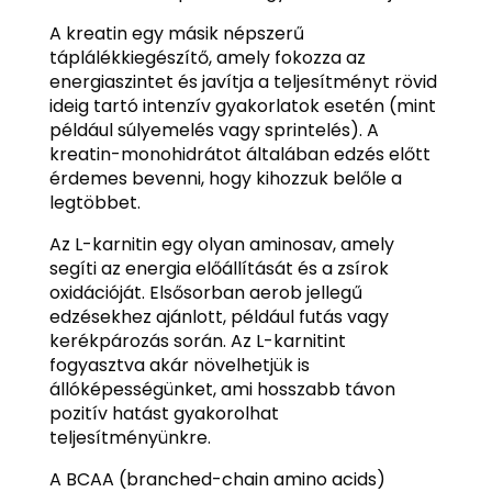
A kreatin egy másik népszerű
táplálékkiegészítő, amely fokozza az
energiaszintet és javítja a teljesítményt rövid
ideig tartó intenzív gyakorlatok esetén (mint
például súlyemelés vagy sprintelés). A
kreatin-monohidrátot általában edzés előtt
érdemes bevenni, hogy kihozzuk belőle a
legtöbbet.
Az L-karnitin egy olyan aminosav, amely
segíti az energia előállítását és a zsírok
oxidációját. Elsősorban aerob jellegű
edzésekhez ajánlott, például futás vagy
kerékpározás során. Az L-karnitint
fogyasztva akár növelhetjük is
állóképességünket, ami hosszabb távon
pozitív hatást gyakorolhat
teljesítményünkre.
A BCAA (branched-chain amino acids)