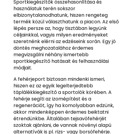
Sportkiegészítők összehasonlítása és
használatuk terén sokszor
elbizonytalanodhatunk, hiszen rengeteg
termék közül választhatunk a piacon. Az első
lépés persze az, hogy tisztában legyünk
céljainkkal, vagyis milyen eredményeket
szeretnénk elérni az edzéseink során. Egy jó
döntés meghozatalához érdemes
megvizsgálni néhány ismertebb
sportkiegészítő hatásait és felhasználási
módjait.
A fehérjeport biztosan mindenki ismeri,
hiszen ez az egyik legelterjedtebb
táplálékkiegészítő a sportolók körében. A
fehérje segíti az izomépítést és a
regenerációt, így ha komolyabban edzünk,
akkor mindenképpen érdemes beiktatni
étrendünkbe. Általában tejsavófehérjét
szoktak ajánlani, de vannak növényi alapú
alternatívák is pl. rizs- vagy borsófehérje.