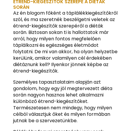
ÉTREND-KIEGÉSZÍTŐK SZEREPE A DIÉTÁK
SORÁN
Az én blogom főként a táplálékkiegészítőkről
szól, és ma szeretnék beszélgetni veletek az
étrend-kiegészítők szerepéről a diéták
során. Biztosan sokan ti is hallottatok már
arról, hogy milyen fontos megfelelően
táplálkozni és egészséges életmódot
folytatni. De mi van akkor, ha olyan helyzetbe
kerülünk, amikor valamilyen cél érdekében
diétáznunk kell? Ilyenkor jönnek képbe az
étrend-kiegészítők.
Személyes tapasztalataim alapján azt
gondolom, hogy egy jól megtervezett diéta
során nagyon hasznos lehet alkalmazni
különböző étrend-kiegészítőket.
Természetesen nem mindegy, hogy milyen
célból választjuk őket és milyen formában
jutnak be a szervezetünkbe.