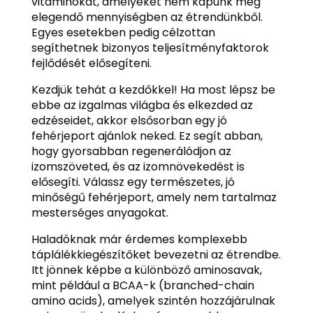
vitaminokat, amelyeket nem kapunk meg
elegendő mennyiségben az étrendünkből.
Egyes esetekben pedig célzottan
segíthetnek bizonyos teljesítményfaktorok
fejlődését elősegíteni.
Kezdjük tehát a kezdőkkel! Ha most lépsz be
ebbe az izgalmas világba és elkezded az
edzéseidet, akkor elsősorban egy jó
fehérjeport ajánlok neked. Ez segít abban,
hogy gyorsabban regenerálódjon az
izomszöveted, és az izomnövekedést is
elősegíti. Válassz egy természetes, jó
minőségű fehérjeport, amely nem tartalmaz
mesterséges anyagokat.
Haladóknak már érdemes komplexebb
táplálékkiegészítőket bevezetni az étrendbe.
Itt jönnek képbe a különböző aminosavak,
mint például a BCAA-k (branched-chain
amino acids), amelyek szintén hozzájárulnak