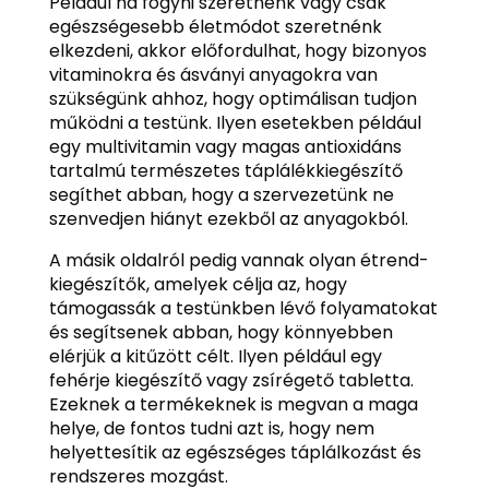
Például ha fogyni szeretnénk vagy csak
egészségesebb életmódot szeretnénk
elkezdeni, akkor előfordulhat, hogy bizonyos
vitaminokra és ásványi anyagokra van
szükségünk ahhoz, hogy optimálisan tudjon
működni a testünk. Ilyen esetekben például
egy multivitamin vagy magas antioxidáns
tartalmú természetes táplálékkiegészítő
segíthet abban, hogy a szervezetünk ne
szenvedjen hiányt ezekből az anyagokból.
A másik oldalról pedig vannak olyan étrend-
kiegészítők, amelyek célja az, hogy
támogassák a testünkben lévő folyamatokat
és segítsenek abban, hogy könnyebben
elérjük a kitűzött célt. Ilyen például egy
fehérje kiegészítő vagy zsírégető tabletta.
Ezeknek a termékeknek is megvan a maga
helye, de fontos tudni azt is, hogy nem
helyettesítik az egészséges táplálkozást és
rendszeres mozgást.