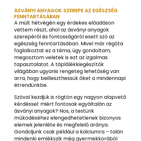
ÁSVÁNYI ANYAGOK SZEREPE AZ EGÉSZSÉG
FENNTARTÁSÁBAN
A múlt hétvégén egy érdekes előadáson
vettem részt, ahol az ásványi anyagok
szerepéről és fontosságáról esett szó az
egészség fenntartásában. Mivel már régóta
foglalkoztat ez a téma, úgy gondoltam,
megosztom veletek is ezt az izgalmas
tapasztalatot. A táplálékkiegészítők
világában ugyanis rengeteg lehetőség van
arra, hogy beilleszthessük őket a mindennapi
étrendünkbe.
Szóval kezdjük is rögtön egy nagyon alapvető
kérdéssel: miért fontosak egyáltalán az
ásványi anyagok? Nos, a testünk
működéséhez elengedhetetlenek bizonyos
elemek jelenléte és megfelelő aránya.
Gondoljunk csak például a kalciumra – talán
mindenki emlékszik még gyermekkorából