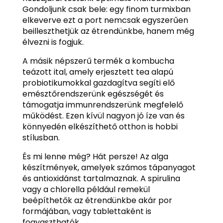
Gondoljunk csak bele: egy finom turmixban
elkeverve ezt a port nemcsak egyszerűen
beilleszthetjük az étrendünkbe, hanem még
élvezni is fogjuk.
A másik népszerű termék a kombucha
teázott ital, amely erjesztett tea alapú
probiotikumokkal gazdagítva segíti elő
emésztőrendszerünk egészségét és
támogatja immunrendszerünk megfelelő
működést. Ezen kívül nagyon jó íze van és
könnyedén elkészíthető otthon is hobbi
stílusban.
És mi lenne még? Hát persze! Az alga
készítmények, amelyek számos tápanyagot
és antioxidánst tartalmaznak. A spirulina
vagy a chlorella például remekül
beépíthetők az étrendünkbe akár por
formájában, vagy tablettaként is
fogyaszthatók.