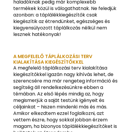
haladóknak pedig már komplexebb
termékek közül is válogathatnak. Ne feledjük
azonban: a táplálékkiegészítők csak
kiegészítik az étrendünket, egészséges és
kiegyensúlyozott táplálkozás nélkül nem
lesznek hatékonyak!
A MEGFELELŐ TÁPLÁLKOZÁSI TERV
KIALAKÍTÁSA KIEGÉSZÍTŐKKEL
A megfelelő táplálkozási terv kialakítása
kiegészítőkkel igazán nagy kihívás lehet, de
szerencsére ma már rengeteg információ és
segítség áll rendelkezésünkre ebben a
témában. Az első lépés mindig az, hogy
megismerjük a saját testünk igényeit és
céljainkat – hiszen mindenki más és más.
Amikor elkezdtem ezzel foglalkozni, azt
vettem észre, hogy sokkal jobban érzem
magam, ha bizonyos táplálékkiegészítőket is