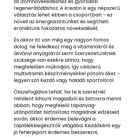
az izomnövekedéshez és gyorsabb
regenerálódáshoz. A kreatin is egy népszerű
választás lehet ebben a csoportban – ez
növeli az energiaszintünket és segítheti
erőnlétünk fokozatos növekedését.
És akkor itt van még egy nagyon fontos
dolog: ne feledkezz meg a vitaminokról és
ásványi anyagokról sem! Szervezetünknek
szüksége van ezekre ahhoz, hogy
megfelelően működjön, így célszerű
multivitamin készítményekkel pótolni őket –
legyen szó kezdő vagy haladó sportolóról.
Összefoglalva tehát: ha te is szeretnél
mindent kihozni magadból és biztosra menni
abban, hogy megfelelő tápanyag-
utánpótlást biztosítasz magadnak edzéseid
során, akkor érdemes belevágni a
táplálékkiegészítők világába. Kezdőként egy
jó fehérjeport érdemes beszerezni,