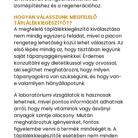
izomépítéshez és a regenerációhoz.
HOGYAN VÁLASSZUNK MEGFELELŐ
TÁPLÁLÉKKIEGÉSZÍTŐT?
A megfelelő táplálékkiegészítő kiválasztása
nem mindig egyszerű feladat, mivel a piacon
rengeteg lehetőség közül lehet választani. Az
első lépés mindig az, hogy tisztában legyünk
saját tápanyagigényeinkkel. Érdemes
konzultálni egy dietetikussal vagy orvossal,
aki segíthet meghatározni, hogy milyen
tápanyagokra van szükségünk, és hogy van-
e valamilyen hiányállapotunk.
A laboratóriumi vizsgálatok is hasznosak
lehetnek, mivel pontos információt adhatnak
arról, hogy mely vitaminok vagy ásványi
anyagok szintje alacsony. Miután
meghatároztuk igényeinket, fontos
figyelembe venni a termék minőségét is. A
táplálékkiegészítők esetében nem minden