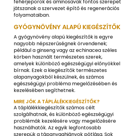
fehérjeporok és aminosavak fontos szerepet
játszanak a szervezet építő és regenerációs
folyamataiban.
GYÓGYNÖVÉNY ALAPÚ KIEGÉSZÍTŐK
A gyógynövény alapú kiegészítők is egyre
nagyobb népszerűségnek örvendenek;
például a ginseng vagy az echinacea széles
körben használt természetes szerek,
amelyek különböző egészségügyi előnyökkel
bírnak. Ezek a kiegészítők természetes
alapanyagokból készülnek, és számos
egészségügyi probléma megelőzésében és
kezelésében segíthetnek.
MIRE JÓK A TÁPLÁLÉKKIEGÉSZÍTŐK?
A táplálékkiegészítők számos célt
szolgálhatnak, és különböző egészségügyi
problémák kezelésére vagy megelőzésére
használhatók. Az egyik legfontosabb
szerepük a tápanyaghiányok pótlása. Sok