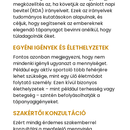
megközelítés az, ha követjük az ajánlott napi
bevitel (RDA) irányelveit. Ezek az irányelvek
tudományos kutatásokon alapulnak, és
céljuk, hogy segítsenek az embereknek
elegendő tápanyagot bevinni anélkül, hogy
túladagolnák őket.
EGYÉNI IGÉNYEK ÉS ÉLETHELYZETEK
Fontos azonban megjegyezni, hogy nem
mindenki igényli ugyanazt a mennyiséget.
Például egy aktív sportoló több fehérjére
lehet szüksége, mint egy ülő életmódot
folytató személy. Ezen kívül bizonyos
élethelyzetek – mint például terhesség vagy
betegség – szintén befolyásolhatják a
tápanyagigényeket.
SZAKÉRTŐI KONZULTÁCIÓ
Ezért mindig érdemes szakemberrel
konzultálni a megfelelő mennyiség