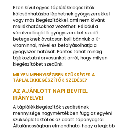
Ezen kívül egyes táplálékkiegészítők
kölcsönhatásba léphetnek gyógyszerekkel
vagy más kiegészítőkkel, ami nem kívánt
mellékhatásokhoz vezethet. Például a
véralvadásgátló gyógyszereket szedő
betegeknek óvatosan kell bánniuk a K-
vitaminnal, mivel ez befolyásolhatja a
gyógyszer hatását. Fontos tehát mindig
tájékoztatni orvosunkat arról, hogy milyen
kiegészítőket szedünk.
MILYEN MENNYISÉGBEN SZÜKSÉGES A
TÁPLÁLÉKKIEGÉSZÍTŐK SZEDÉSE?
AZ AJÁNLOTT NAPI BEVITEL
IRÁNYELVEI
A táplálékkiegészítők szedésének
mennyisége nagymértékben függ az egyéni
szükségletektől és az adott tápanyagtól.
Általánosságban elmondható, hogy a legjobb