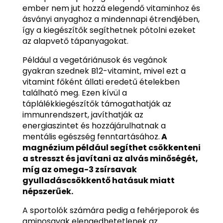
ember nem jut hozzá elegendő vitaminhoz és
ásványi anyaghoz a mindennapi étrendjében,
így a kiegészítők segíthetnek pótolni ezeket
az alapvető tápanyagokat.
Például a vegetáriánusok és vegánok
gyakran szednek B12-vitamint, mivel ezt a
vitamint főként állati eredetű ételekben
található meg. Ezen kívül a
táplálékkiegészítők támogathatják az
immunrendszert, javíthatják az
energiaszintet és hozzájárulhatnak a
mentális egészség fenntartásához.
A
magnézium például segíthet csökkenteni
a stresszt és javítani az alvás minőségét,
míg az omega-3 zsírsavak
gyulladáscsökkentő hatásuk miatt
népszerűek.
A sportolók számára pedig a fehérjeporok és
aminosavak elengedhetetlenek az