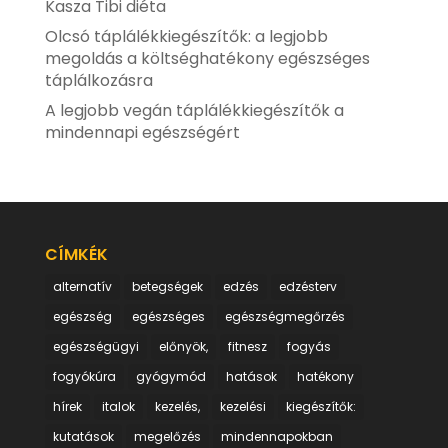
Kasza Tibi diéta
Olcsó táplálékkiegészítők: a legjobb
megoldás a költséghatékony egészséges
táplálkozásra
A legjobb vegán táplálékkiegészítők a
mindennapi egészségért
CÍMKÉK
alternatív
betegségek
edzés
edzésterv
egészség
egészséges
egészségmegőrzés
egészségügyi
előnyök,
fitnesz
fogyás
fogyókúra
gyógymód
hatások
hatékony
hírek
italok
kezelés,
kezelési
kiegészítők:
kutatások
megelőzés
mindennapokban