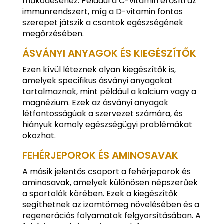
működéséhez. Például a C-vitamin erősíti az
immunrendszert, míg a D-vitamin fontos
szerepet játszik a csontok egészségének
megőrzésében.
ÁSVÁNYI ANYAGOK ÉS KIEGÉSZÍTŐK
Ezen kívül léteznek olyan kiegészítők is,
amelyek specifikus ásványi anyagokat
tartalmaznak, mint például a kalcium vagy a
magnézium. Ezek az ásványi anyagok
létfontosságúak a szervezet számára, és
hiányuk komoly egészségügyi problémákat
okozhat.
FEHÉRJEPOROK ÉS AMINOSAVAK
A másik jelentős csoport a fehérjeporok és
aminosavak, amelyek különösen népszerűek
a sportolók körében. Ezek a kiegészítők
segíthetnek az izomtömeg növelésében és a
regenerációs folyamatok felgyorsításában. A