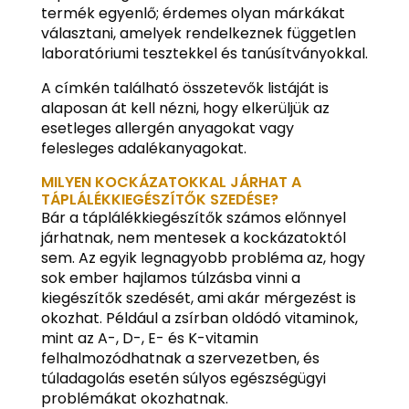
termék egyenlő; érdemes olyan márkákat
választani, amelyek rendelkeznek független
laboratóriumi tesztekkel és tanúsítványokkal.
A címkén található összetevők listáját is
alaposan át kell nézni, hogy elkerüljük az
esetleges allergén anyagokat vagy
felesleges adalékanyagokat.
MILYEN KOCKÁZATOKKAL JÁRHAT A
TÁPLÁLÉKKIEGÉSZÍTŐK SZEDÉSE?
Bár a táplálékkiegészítők számos előnnyel
járhatnak, nem mentesek a kockázatoktól
sem. Az egyik legnagyobb probléma az, hogy
sok ember hajlamos túlzásba vinni a
kiegészítők szedését, ami akár mérgezést is
okozhat. Például a zsírban oldódó vitaminok,
mint az A-, D-, E- és K-vitamin
felhalmozódhatnak a szervezetben, és
túladagolás esetén súlyos egészségügyi
problémákat okozhatnak.