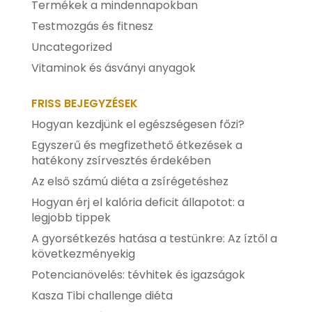
Termékek a mindennapokban
Testmozgás és fitnesz
Uncategorized
Vitaminok és ásványi anyagok
FRISS BEJEGYZÉSEK
Hogyan kezdjünk el egészségesen főzi?
Egyszerű és megfizethető étkezések a
hatékony zsírvesztés érdekében
Az első számú diéta a zsírégetéshez
Hogyan érj el kalória deficit állapotot: a
legjobb tippek
A gyorsétkezés hatása a testünkre: Az íztől a
következményekig
Potencianövelés: tévhitek és igazságok
Kasza Tibi challenge diéta