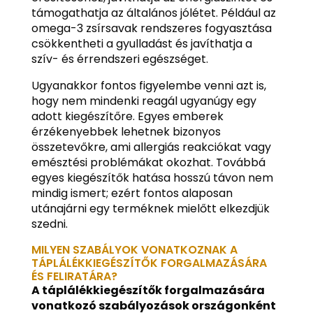
támogathatja az általános jólétet. Például az
omega-3 zsírsavak rendszeres fogyasztása
csökkentheti a gyulladást és javíthatja a
szív- és érrendszeri egészséget.
Ugyanakkor fontos figyelembe venni azt is,
hogy nem mindenki reagál ugyanúgy egy
adott kiegészítőre. Egyes emberek
érzékenyebbek lehetnek bizonyos
összetevőkre, ami allergiás reakciókat vagy
emésztési problémákat okozhat. Továbbá
egyes kiegészítők hatása hosszú távon nem
mindig ismert; ezért fontos alaposan
utánajárni egy terméknek mielőtt elkezdjük
szedni.
MILYEN SZABÁLYOK VONATKOZNAK A
TÁPLÁLÉKKIEGÉSZÍTŐK FORGALMAZÁSÁRA
ÉS FELIRATÁRA?
A táplálékkiegészítők forgalmazására
vonatkozó szabályozások országonként