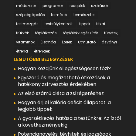
módszerek
programok
receptek
szokások
szépségápolás
termékek
természetes
testmozgás
testsúlykontroll:
tippek
titkai
trükkök
táplálkozás
táplálékkiegészítők
tünetek,
vitaminok
Életmód
Ételek
Útmutató
ásványi
étrend
étrendek
LEGUTÓBBI BEJEGYZÉSEK
Hogyan kezdjünk el egészségesen főzi?
Egyszerű és megfizethető étkezések a
hatékony zsírvesztés érdekében
Az első számú diéta a zsírégetéshez
Hogyan érj el kalória deficit állapotot: a
legjobb tippek
A gyorsétkezés hatása a testünkre: Az íztől
a következményekig
Potencianövelés: tévhitek és igazságok