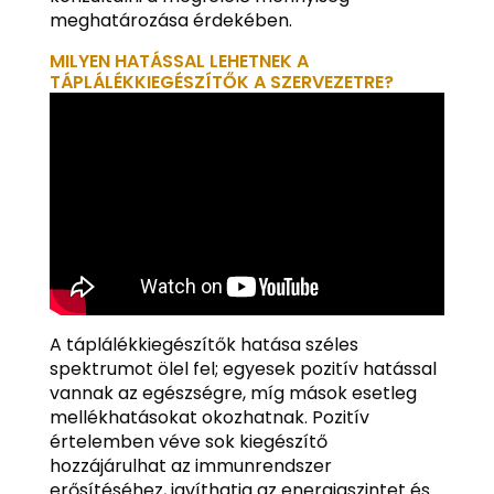
meghatározása érdekében.
MILYEN HATÁSSAL LEHETNEK A
TÁPLÁLÉKKIEGÉSZÍTŐK A SZERVEZETRE?
A táplálékkiegészítők hatása széles
spektrumot ölel fel; egyesek pozitív hatással
vannak az egészségre, míg mások esetleg
mellékhatásokat okozhatnak. Pozitív
értelemben véve sok kiegészítő
hozzájárulhat az immunrendszer
erősítéséhez, javíthatja az energiaszintet és