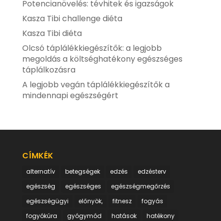
Potencianövelés: tévhitek és igazságok
Kasza Tibi challenge diéta
Kasza Tibi diéta
Olcsó táplálékkiegészítők: a legjobb
megoldás a költséghatékony egészséges
táplálkozásra
A legjobb vegán táplálékkiegészítők a
mindennapi egészségért
CÍMKÉK
alternatív
betegségek
edzés
edzésterv
egészség
egészséges
egészségmegőrzés
egészségügyi
előnyök,
fitnesz
fogyás
fogyókúra
gyógymód
hatások
hatékony