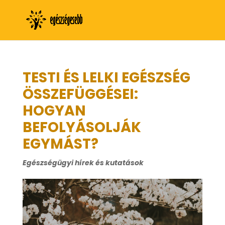
TESTI ÉS LELKI EGÉSZSÉG
ÖSSZEFÜGGÉSEI:
HOGYAN
BEFOLYÁSOLJÁK
EGYMÁST?
Egészségügyi hírek és kutatások