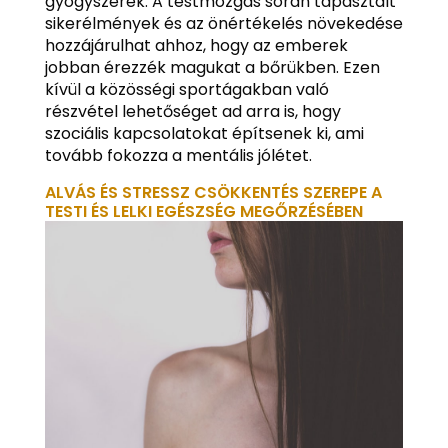
gyógyszerek. A testmozgás során tapasztalt
sikerélmények és az önértékelés növekedése
hozzájárulhat ahhoz, hogy az emberek
jobban érezzék magukat a bőrükben. Ezen
kívül a közösségi sportágakban való
részvétel lehetőséget ad arra is, hogy
szociális kapcsolatokat építsenek ki, ami
tovább fokozza a mentális jólétet.
ALVÁS ÉS STRESSZ CSÖKKENTÉS SZEREPE A
TESTI ÉS LELKI EGÉSZSÉG MEGŐRZÉSÉBEN