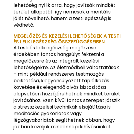
lehetőség nyílik arra, hogy javítsák mindkét
terület állapotát; így nemcsak a mentális
jólét növelhető, hanem a testi egészség is
védhető.
MEGELŐZÉS ÉS KEZELÉSI LEHETŐSÉGEK A TESTI
ÉS LELKI EGÉSZSÉG ÖSSZEFÜGGÉSEIBEN
A testi és lelki egészség megőrzése
érdekében fontos hangsúlyt fektetni a
megelőzésre és az integrált kezelési
lehetőségekre. Az életmódbeli változtatások
– mint például rendszeres testmozgás
beiktatása, kiegyensúlyozott táplálkozás
követése és elegendő alvás biztosítása –
alapvetően hozzájárulhatnak mindkét terület
javításához. Ezen kívül fontos szerepet játszik
a stresszkezelési technikák elsajátítása is;
meditációs gyakorlatok vagy
légzőgyakorlatok segíthetnek abban, hogy
jobban kezeljük mindennapi kihívásainkat.