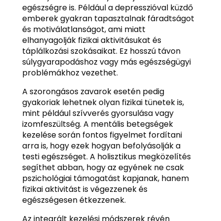
egészségre is. Például a depresszióval küzdő
emberek gyakran tapasztalnak fáradtságot
és motiválatlanságot, ami miatt
elhanyagolják fizikai aktivitásukat és
táplálkozási szokásaikat. Ez hosszú távon
súlygyarapodáshoz vagy más egészségügyi
problémákhoz vezethet.
A szorongásos zavarok esetén pedig
gyakoriak lehetnek olyan fizikai tünetek is,
mint például szívverés gyorsulása vagy
izomfeszültség. A mentális betegségek
kezelése során fontos figyelmet fordítani
arra is, hogy ezek hogyan befolyásolják a
testi egészséget. A holisztikus megközelítés
segíthet abban, hogy az egyének ne csak
pszichológiai támogatást kapjanak, hanem
fizikai aktivitást is végezzenek és
egészségesen étkezzenek.
Az integrált kezelési módszerek révén