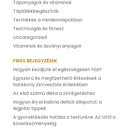
Tápanyagok és vitaminok
Táplálékkiegészítők
Termékek a mindennapokban
Testmozgás és fitnesz
Uncategorized
Vitaminok és ásványi anyagok
FRISS BEJEGYZÉSEK
Hogyan kezdjünk el egészségesen főzi?
Egyszerű és megfizethető étkezések a
hatékony zsírvesztés érdekében
Az első számú diéta a zsírégetéshez
Hogyan érj el kalória deficit állapotot: a
legjobb tippek
A gyorsétkezés hatása a testünkre: Az íztől a
következményekig