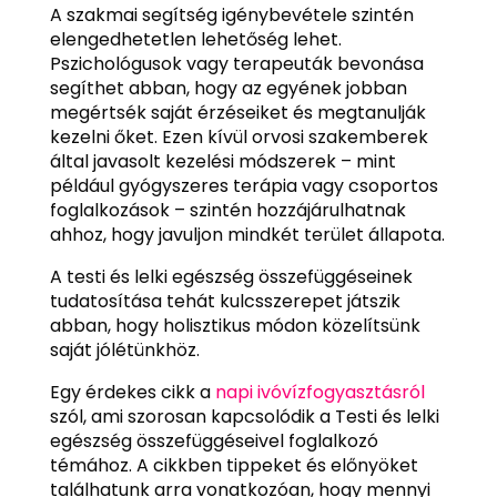
A szakmai segítség igénybevétele szintén
elengedhetetlen lehetőség lehet.
Pszichológusok vagy terapeuták bevonása
segíthet abban, hogy az egyének jobban
megértsék saját érzéseiket és megtanulják
kezelni őket. Ezen kívül orvosi szakemberek
által javasolt kezelési módszerek – mint
például gyógyszeres terápia vagy csoportos
foglalkozások – szintén hozzájárulhatnak
ahhoz, hogy javuljon mindkét terület állapota.
A testi és lelki egészség összefüggéseinek
tudatosítása tehát kulcsszerepet játszik
abban, hogy holisztikus módon közelítsünk
saját jólétünkhöz.
Egy érdekes cikk a
napi ivóvízfogyasztásról
szól, ami szorosan kapcsolódik a Testi és lelki
egészség összefüggéseivel foglalkozó
témához. A cikkben tippeket és előnyöket
találhatunk arra vonatkozóan, hogy mennyi