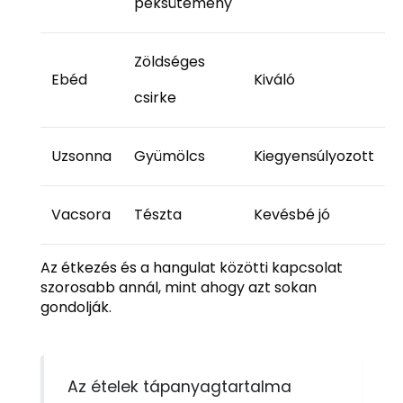
péksütemény
Zöldséges
Ebéd
Kiváló
csirke
Uzsonna
Gyümölcs
Kiegyensúlyozott
Vacsora
Tészta
Kevésbé jó
Az étkezés és a hangulat közötti kapcsolat
szorosabb annál, mint ahogy azt sokan
gondolják.
Az ételek tápanyagtartalma