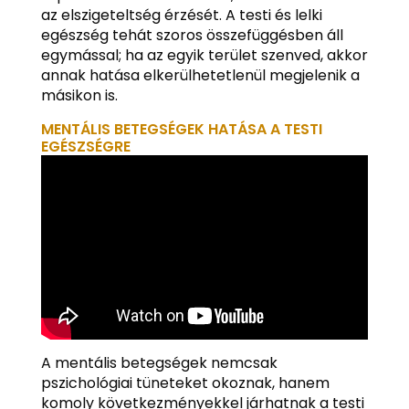
az elszigeteltség érzését. A testi és lelki
egészség tehát szoros összefüggésben áll
egymással; ha az egyik terület szenved, akkor
annak hatása elkerülhetetlenül megjelenik a
másikon is.
MENTÁLIS BETEGSÉGEK HATÁSA A TESTI
EGÉSZSÉGRE
A mentális betegségek nemcsak
pszichológiai tüneteket okoznak, hanem
komoly következményekkel járhatnak a testi