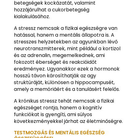
betegségek kockázatát, valamint
hozzájárulhat a cukorbetegség
kialakulásához.
A stressz nemcsak a fizikai egészségre van
hatással, hanem a mentális állapotra is. A
stresszes helyzetekben az agyunkban lévő
neurotranszmitterek, mint például a kortizol
és az adrenalin, megemelkednek, ami
fokozott éberséget és reakcióidőt
eredményez. Ugyanakkor ezek a hormonok
hosszú távon károsíthatják az agy
struktúráját, különösen a hippocampusét,
amely a memóriáért és a tanulásért felelős.
A krónikus stressz tehát nemcsak a fizikai
egészséget rontja, hanem a kognitív
funkciókat is gyengíti, ami súlyos
következményekkel járhat az életminőségre.
TESTMOZGÁS ÉS MENTÁLIS EGÉSZSÉG