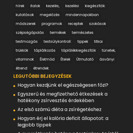
hírek
italok
kezelés,
kezelési
kiegészítők:
kutatások
megelőzés
mindennapokban
módszerek
programok
receptek
szokások
szépségápolás
termékek
természetes
testmozgás
testsúlykontroll:
tippek
titkai
trükkök
táplálkozás
táplálékkiegészítők
tünetek,
vitaminok
Életmód
Ételek
Útmutató
ásványi
étrend
étrendek
LEGUTÓBBI BEJEGYZÉSEK
Hogyan kezdjünk el egészségesen főzi?
Egyszerű és megfizethető étkezések a
hatékony zsírvesztés érdekében
Az első számú diéta a zsírégetéshez
Hogyan érj el kalória deficit állapotot: a
legjobb tippek