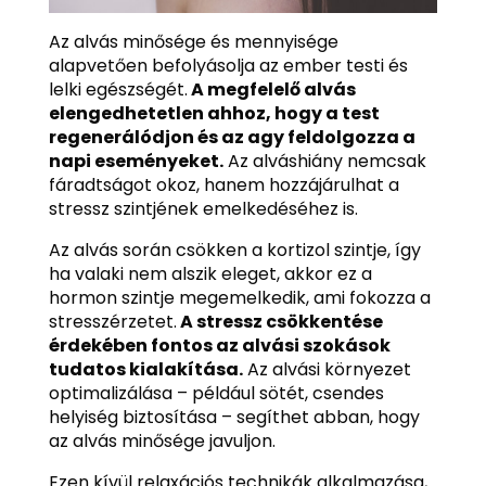
Az alvás minősége és mennyisége
alapvetően befolyásolja az ember testi és
lelki egészségét.
A megfelelő alvás
elengedhetetlen ahhoz, hogy a test
regenerálódjon és az agy feldolgozza a
napi eseményeket.
Az alváshiány nemcsak
fáradtságot okoz, hanem hozzájárulhat a
stressz szintjének emelkedéséhez is.
Az alvás során csökken a kortizol szintje, így
ha valaki nem alszik eleget, akkor ez a
hormon szintje megemelkedik, ami fokozza a
stresszérzetet.
A stressz csökkentése
érdekében fontos az alvási szokások
tudatos kialakítása.
Az alvási környezet
optimalizálása – például sötét, csendes
helyiség biztosítása – segíthet abban, hogy
az alvás minősége javuljon.
Ezen kívül relaxációs technikák alkalmazása,