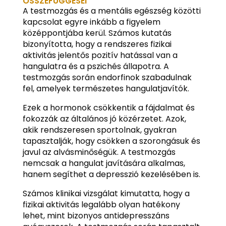
ÖSSZEFÜGGÉSEI
A testmozgás és a mentális egészség közötti
kapcsolat egyre inkább a figyelem
középpontjába kerül. Számos kutatás
bizonyította, hogy a rendszeres fizikai
aktivitás jelentős pozitív hatással van a
hangulatra és a pszichés állapotra. A
testmozgás során endorfinok szabadulnak
fel, amelyek természetes hangulatjavítók.
Ezek a hormonok csökkentik a fájdalmat és
fokozzák az általános jó közérzetet. Azok,
akik rendszeresen sportolnak, gyakran
tapasztalják, hogy csökken a szorongásuk és
javul az alvásminőségük. A testmozgás
nemcsak a hangulat javítására alkalmas,
hanem segíthet a depresszió kezelésében is.
Számos klinikai vizsgálat kimutatta, hogy a
fizikai aktivitás legalább olyan hatékony
lehet, mint bizonyos antidepresszáns