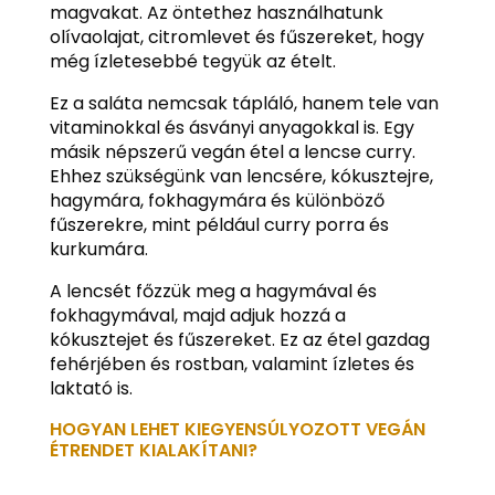
magvakat. Az öntethez használhatunk
olívaolajat, citromlevet és fűszereket, hogy
még ízletesebbé tegyük az ételt.
Ez a saláta nemcsak tápláló, hanem tele van
vitaminokkal és ásványi anyagokkal is. Egy
másik népszerű vegán étel a lencse curry.
Ehhez szükségünk van lencsére, kókusztejre,
hagymára, fokhagymára és különböző
fűszerekre, mint például curry porra és
kurkumára.
A lencsét főzzük meg a hagymával és
fokhagymával, majd adjuk hozzá a
kókusztejet és fűszereket. Ez az étel gazdag
fehérjében és rostban, valamint ízletes és
laktató is.
HOGYAN LEHET KIEGYENSÚLYOZOTT VEGÁN
ÉTRENDET KIALAKÍTANI?