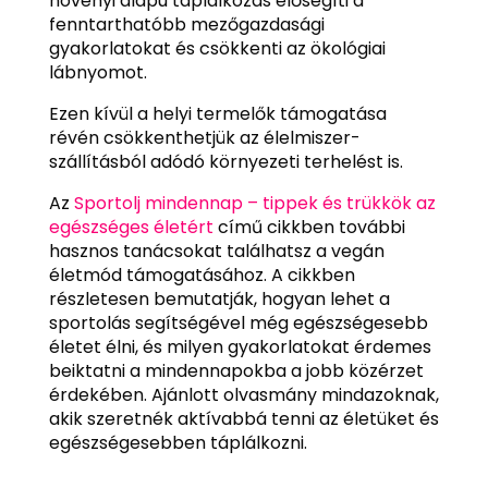
növényi alapú táplálkozás elősegíti a
fenntarthatóbb mezőgazdasági
gyakorlatokat és csökkenti az ökológiai
lábnyomot.
Ezen kívül a helyi termelők támogatása
révén csökkenthetjük az élelmiszer-
szállításból adódó környezeti terhelést is.
Az
Sportolj mindennap – tippek és trükkök az
egészséges életért
című cikkben további
hasznos tanácsokat találhatsz a vegán
életmód támogatásához. A cikkben
részletesen bemutatják, hogyan lehet a
sportolás segítségével még egészségesebb
életet élni, és milyen gyakorlatokat érdemes
beiktatni a mindennapokba a jobb közérzet
érdekében. Ajánlott olvasmány mindazoknak,
akik szeretnék aktívabbá tenni az életüket és
egészségesebben táplálkozni.