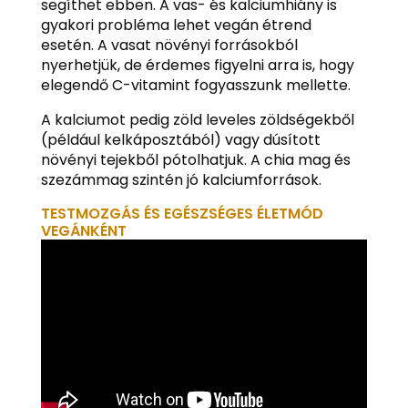
segíthet ebben. A vas- és kalciumhiány is
gyakori probléma lehet vegán étrend
esetén. A vasat növényi forrásokból
nyerhetjük, de érdemes figyelni arra is, hogy
elegendő C-vitamint fogyasszunk mellette.
A kalciumot pedig zöld leveles zöldségekből
(például kelkáposztából) vagy dúsított
növényi tejekből pótolhatjuk. A chia mag és
szezámmag szintén jó kalciumforrások.
TESTMOZGÁS ÉS EGÉSZSÉGES ÉLETMÓD
VEGÁNKÉNT