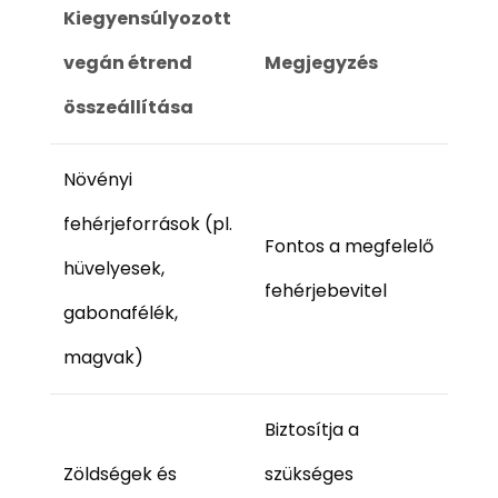
Kiegyensúlyozott
vegán étrend
Megjegyzés
összeállítása
Növényi
fehérjeforrások (pl.
Fontos a megfelelő
hüvelyesek,
fehérjebevitel
gabonafélék,
magvak)
Biztosítja a
Zöldségek és
szükséges