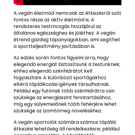
A vegán életmód nemcsak az étkezésről szól;
fontos része az aktív életmód is. A
rendszeres testmozgás hozzájárul az
általános egészséghez és jóléthez. A vegán
étrend gazdag tápanyagokban, ami segíthet
a sportteljesítmény javításában is.
Az edzés során fontos figyelni arra, hogy
elegendő energiát biztosítsunk a testünknek;
ehhez elegendő szénhidrátot kell
fogyasztani. A különböző sportágakhoz
eltérő táplálkozási igények társulhatnak.
Például egy futónak több szénhidrátra van
szüksége az energiaszint fenntartásához,
míg egy súlyemelőnek több fehérjére lehet
szüksége az izomtömeg növeléséhez.
A vegán sportolók számára számos tápláló
étkezési lehetőség áll rendelkezésre; például