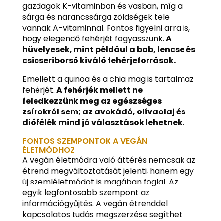
gazdagok K-vitaminban és vasban, míg a
sárga és narancssárga zöldségek tele
vannak A-vitaminnal. Fontos figyelni arra is,
hogy elegendő fehérjét fogyasszunk.
A
hüvelyesek, mint például a bab, lencse és
csicseriborsó kiváló fehérjeforrások.
Emellett a quinoa és a chia mag is tartalmaz
fehérjét.
A fehérjék mellett ne
feledkezzünk meg az egészséges
zsírokról sem; az avokádó, olívaolaj és
diófélék mind jó választások lehetnek.
FONTOS SZEMPONTOK A VEGÁN
ÉLETMÓDHOZ
A vegán életmódra való áttérés nemcsak az
étrend megváltoztatását jelenti, hanem egy
új szemléletmódot is magában foglal. Az
egyik legfontosabb szempont az
információgyűjtés. A vegán étrenddel
kapcsolatos tudás megszerzése segíthet