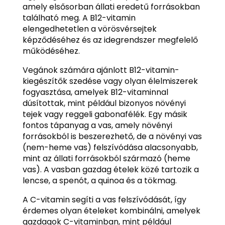
amely elsősorban állati eredetű forrásokban
található meg. A B12-vitamin
elengedhetetlen a vörösvérsejtek
képződéséhez és az idegrendszer megfelelő
működéséhez.
Vegánok számára ajánlott B12-vitamin-
kiegészítők szedése vagy olyan élelmiszerek
fogyasztása, amelyek B12-vitaminnal
dúsítottak, mint például bizonyos növényi
tejek vagy reggeli gabonafélék. Egy másik
fontos tápanyag a vas, amely növényi
forrásokból is beszerezhető, de a növényi vas
(nem-heme vas) felszívódása alacsonyabb,
mint az állati forrásokból származó (heme
vas). A vasban gazdag ételek közé tartozik a
lencse, a spenót, a quinoa és a tökmag.
A C-vitamin segíti a vas felszívódását, így
érdemes olyan ételeket kombinálni, amelyek
gazdagok C-vitaminban, mint például