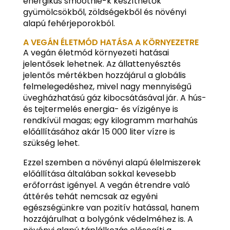
energikus smoothie-k készíthetők
gyümölcsökből, zöldségekből és növényi
alapú fehérjeporokból.
A VEGÁN ÉLETMÓD HATÁSA A KÖRNYEZETRE
A vegán életmód környezeti hatásai
jelentősek lehetnek. Az állattenyésztés
jelentős mértékben hozzájárul a globális
felmelegedéshez, mivel nagy mennyiségű
üvegházhatású gáz kibocsátásával jár. A hús-
és tejtermelés energia- és vízigénye is
rendkívül magas; egy kilogramm marhahús
előállításához akár 15 000 liter vízre is
szükség lehet.
Ezzel szemben a növényi alapú élelmiszerek
előállítása általában sokkal kevesebb
erőforrást igényel. A vegán étrendre való
áttérés tehát nemcsak az egyéni
egészségünkre van pozitív hatással, hanem
hozzájárulhat a bolygónk védelméhez is. A