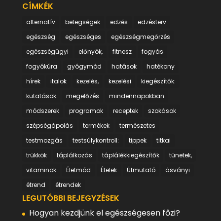
CÍMKÉK
alternatív
betegségek
edzés
edzésterv
egészség
egészséges
egészségmegőrzés
egészségügyi
előnyök,
fitnesz
fogyás
fogyókúra
gyógymód
hatások
hatékony
hírek
italok
kezelés,
kezelési
kiegészítők:
kutatások
megelőzés
mindennapokban
módszerek
programok
receptek
szokások
szépségápolás
termékek
természetes
testmozgás
testsúlykontroll:
tippek
titkai
trükkök
táplálkozás
táplálékkiegészítők
tünetek,
vitaminok
Életmód
Ételek
Útmutató
ásványi
étrend
étrendek
LEGUTÓBBI BEJEGYZÉSEK
Hogyan kezdjünk el egészségesen főzi?