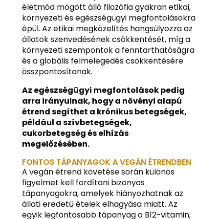
életmód mögött álló filozófia gyakran etikai,
környezeti és egészségügyi megfontolásokra
épül. Az etikai megközelítés hangsúlyozza az
állatok szenvedésének csökkentését, míg a
környezeti szempontok a fenntarthatóságra
és a globális felmelegedés csökkentésére
összpontosítanak.
Az egészségügyi megfontolások pedig
arra irányulnak, hogy a növényi alapú
étrend segíthet a krónikus betegségek,
például a szívbetegségek,
cukorbetegség és elhízás
megelőzésében.
FONTOS TÁPANYAGOK A VEGÁN ÉTRENDBEN
A vegán étrend követése során különös
figyelmet kell fordítani bizonyos
tápanyagokra, amelyek hiányozhatnak az
állati eredetű ételek elhagyása miatt. Az
egyik legfontosabb tápanyag a B12-vitamin,