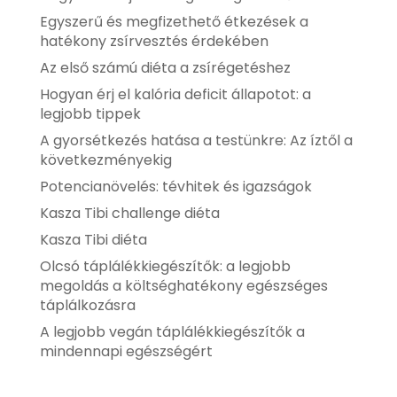
Egyszerű és megfizethető étkezések a
hatékony zsírvesztés érdekében
Az első számú diéta a zsírégetéshez
Hogyan érj el kalória deficit állapotot: a
legjobb tippek
A gyorsétkezés hatása a testünkre: Az íztől a
következményekig
Potencianövelés: tévhitek és igazságok
Kasza Tibi challenge diéta
Kasza Tibi diéta
Olcsó táplálékkiegészítők: a legjobb
megoldás a költséghatékony egészséges
táplálkozásra
A legjobb vegán táplálékkiegészítők a
mindennapi egészségért