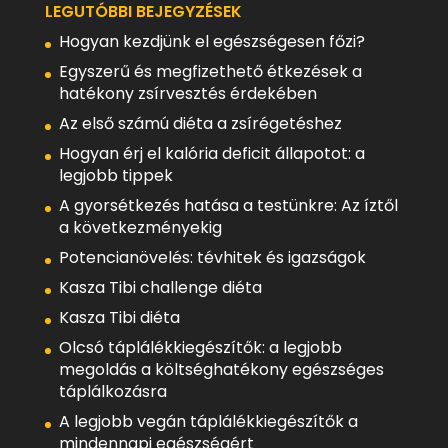
LEGUTÓBBI BEJEGYZÉSEK
Hogyan kezdjünk el egészségesen főzi?
Egyszerű és megfizethető étkezések a
hatékony zsírvesztés érdekében
Az első számú diéta a zsírégetéshez
Hogyan érj el kalória deficit állapotot: a
legjobb tippek
A gyorsétkezés hatása a testünkre: Az íztől
a következményekig
Potencianövelés: tévhitek és igazságok
Kasza Tibi challenge diéta
Kasza Tibi diéta
Olcsó táplálékkiegészítők: a legjobb
megoldás a költséghatékony egészséges
táplálkozásra
A legjobb vegán táplálékkiegészítők a
mindennapi egészségért