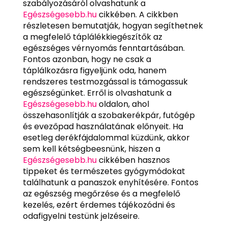
szabályozásáról olvashatunk a
Egészségesebb.hu
cikkében. A cikkben
részletesen bemutatják, hogyan segíthetnek
a megfelelő táplálékkiegészítők az
egészséges vérnyomás fenntartásában.
Fontos azonban, hogy ne csak a
táplálkozásra figyeljünk oda, hanem
rendszeres testmozgással is támogassuk
egészségünket. Erről is olvashatunk a
Egészségesebb.hu
oldalon, ahol
összehasonlítják a szobakerékpár, futógép
és evezőpad használatának előnyeit. Ha
esetleg derékfájdalommal küzdünk, akkor
sem kell kétségbeesnünk, hiszen a
Egészségesebb.hu
cikkében hasznos
tippeket és természetes gyógymódokat
találhatunk a panaszok enyhítésére. Fontos
az egészség megőrzése és a megfelelő
kezelés, ezért érdemes tájékozódni és
odafigyelni testünk jelzéseire.