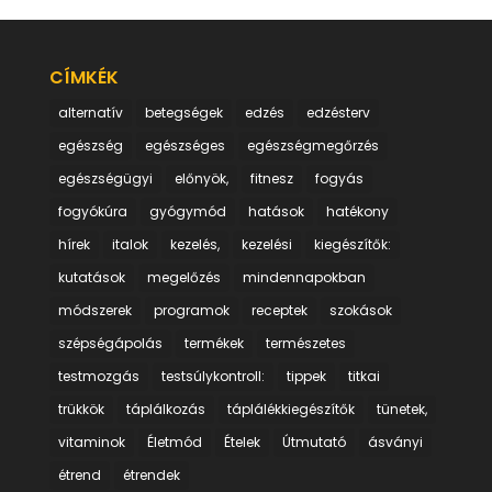
CÍMKÉK
alternatív
betegségek
edzés
edzésterv
egészség
egészséges
egészségmegőrzés
egészségügyi
előnyök,
fitnesz
fogyás
fogyókúra
gyógymód
hatások
hatékony
hírek
italok
kezelés,
kezelési
kiegészítők:
kutatások
megelőzés
mindennapokban
módszerek
programok
receptek
szokások
szépségápolás
termékek
természetes
testmozgás
testsúlykontroll:
tippek
titkai
trükkök
táplálkozás
táplálékkiegészítők
tünetek,
vitaminok
Életmód
Ételek
Útmutató
ásványi
étrend
étrendek