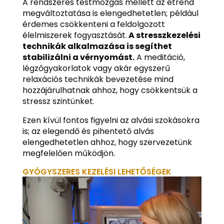
A rendszeres testmozgás mellett az étrend
megváltoztatása is elengedhetetlen; például
érdemes csökkenteni a feldolgozott
élelmiszerek fogyasztását.
A stresszkezelési
technikák alkalmazása is segíthet
stabilizálni a vérnyomást.
A meditáció,
légzőgyakorlatok vagy akár egyszerű
relaxációs technikák bevezetése mind
hozzájárulhatnak ahhoz, hogy csökkentsük a
stressz szintünket.
Ezen kívül fontos figyelni az alvási szokásokra
is; az elegendő és pihentető alvás
elengedhetetlen ahhoz, hogy szervezetünk
megfelelően működjön.
GYÓGYSZERES KEZELÉSI LEHETŐSÉGEK