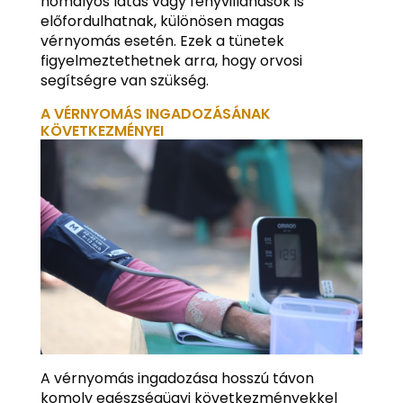
homályos látás vagy fényvillanások is
előfordulhatnak, különösen magas
vérnyomás esetén. Ezek a tünetek
figyelmeztethetnek arra, hogy orvosi
segítségre van szükség.
A VÉRNYOMÁS INGADOZÁSÁNAK
KÖVETKEZMÉNYEI
A vérnyomás ingadozása hosszú távon
komoly egészségügyi következményekkel