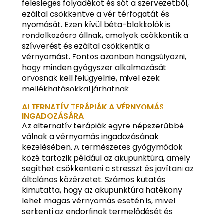
felesleges folyadékot és sót a szervezetből,
ezáltal csökkentve a vér térfogatát és
nyomását. Ezen kívül béta-blokkolók is
rendelkezésre állnak, amelyek csökkentik a
szívverést és ezáltal csökkentik a
vérnyomást. Fontos azonban hangsúlyozni,
hogy minden gyógyszer alkalmazását
orvosnak kell felügyelnie, mivel ezek
mellékhatásokkal járhatnak.
ALTERNATÍV TERÁPIÁK A VÉRNYOMÁS
INGADOZÁSÁRA
Az alternatív terápiák egyre népszerűbbé
válnak a vérnyomás ingadozásának
kezelésében. A természetes gyógymódok
közé tartozik például az akupunktúra, amely
segíthet csökkenteni a stresszt és javítani az
általános közérzetet. Számos kutatás
kimutatta, hogy az akupunktúra hatékony
lehet magas vérnyomás esetén is, mivel
serkenti az endorfinok termelődését és