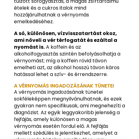
túlzott sófogyasztás, a magas zsírtartalmú
ételek és a cukros italok mind
hozzájárulhatnak a vérnyomás
emelkedéséhez.
A só, különösen, vízvisszatartást okoz,
ami növeli a vér térfogatát és ezáltal a
nyomást is.
A koffein és az
alkoholfogyasztás szintén befolyásolhatja a
vérnyomást; míg a koffein rövid távon
emelheti azt, az alkohol hosszú távon káros
hatással lehet a szív- és érrendszerre.
A VÉRNYOMÁS INGADOZÁSÁNAK TÜNETEI
A vérnyomás ingadozásának tünetei
sokféleképpen megnyilvánulhatnak, és ezek
gyakran nem specifikusak, ami megnehezíti a
diagnózist. Az egyik leggyakoribb jelenség a
fejfájás, amely különösen a magas
vérnyomás esetén fordul elő. A fejfájás
mellett szédülés is jelentkezhet, amelyet a