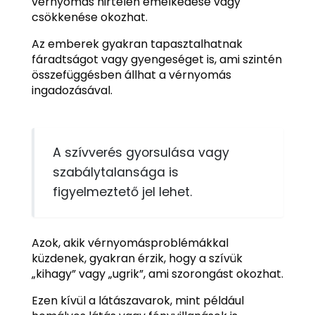
vérnyomás hirtelen emelkedése vagy
csökkenése okozhat.
Az emberek gyakran tapasztalhatnak
fáradtságot vagy gyengeséget is, ami szintén
összefüggésben állhat a vérnyomás
ingadozásával.
A szívverés gyorsulása vagy
szabálytalansága is
figyelmeztető jel lehet.
Azok, akik vérnyomásproblémákkal
küzdenek, gyakran érzik, hogy a szívük
„kihagy” vagy „ugrik”, ami szorongást okozhat.
Ezen kívül a látászavarok, mint például