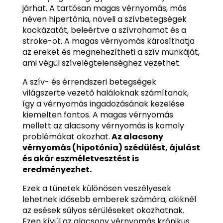
járhat. A tartósan magas vérnyomás, más
néven hipertónia, növeli a szívbetegségek
kockázatát, beleértve a szívrohamot és a
stroke-ot. A magas vérnyomás károsíthatja
az ereket és megnehezítheti a szív munkáját,
ami végül szívelégtelenséghez vezethet.
A szív- és érrendszeri betegségek
világszerte vezető haláloknak számítanak,
így a vérnyomás ingadozásának kezelése
kiemelten fontos. A magas vérnyomás
mellett az alacsony vérnyomás is komoly
problémákat okozhat.
Az alacsony
vérnyomás (hipotónia) szédülést, ájulást
és akár eszméletvesztést is
eredményezhet.
Ezek a tünetek különösen veszélyesek
lehetnek idősebb emberek számára, akiknél
az esések súlyos sérüléseket okozhatnak.
Ezen kívül az alacsony vérnyomás krónikus