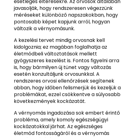
esetleges eltérésekre. Az orvosok általában
javasolják, hogy rendszeresen végezzünk
méréseket különböző napszakokban, hogy
pontosabb képet kapjunk arról, hogyan
változik a vérnyomásunk.
A kezelési tervet mindig orvosnak kell
kidolgoznia; ez magában foglalhatja az
életmódbeli változtatások mellett
gyógyszeres kezelést is. Fontos figyelni arra
is, hogy bármilyen új tünet vagy változás
esetén konzultáljunk orvosunkkal. A
rendszeres orvosi ellenőrzések segítenek
abban, hogy időben felismerjük és kezeljük a
problémákat, ezzel csökkentve a súlyosabb
következmények kockázatát.
A vérnyomás ingadozása sok embert érintő
probléma, amely komoly egészségügyi
kockázatokkal járhat. Az egészséges
életmód fontosságáról és a vérnyomás