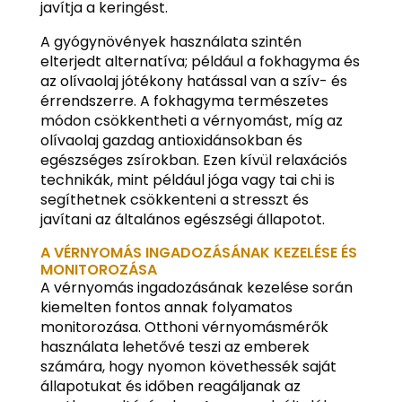
javítja a keringést.
A gyógynövények használata szintén
elterjedt alternatíva; például a fokhagyma és
az olívaolaj jótékony hatással van a szív- és
érrendszerre. A fokhagyma természetes
módon csökkentheti a vérnyomást, míg az
olívaolaj gazdag antioxidánsokban és
egészséges zsírokban. Ezen kívül relaxációs
technikák, mint például jóga vagy tai chi is
segíthetnek csökkenteni a stresszt és
javítani az általános egészségi állapotot.
A VÉRNYOMÁS INGADOZÁSÁNAK KEZELÉSE ÉS
MONITOROZÁSA
A vérnyomás ingadozásának kezelése során
kiemelten fontos annak folyamatos
monitorozása. Otthoni vérnyomásmérők
használata lehetővé teszi az emberek
számára, hogy nyomon követhessék saját
állapotukat és időben reagáljanak az