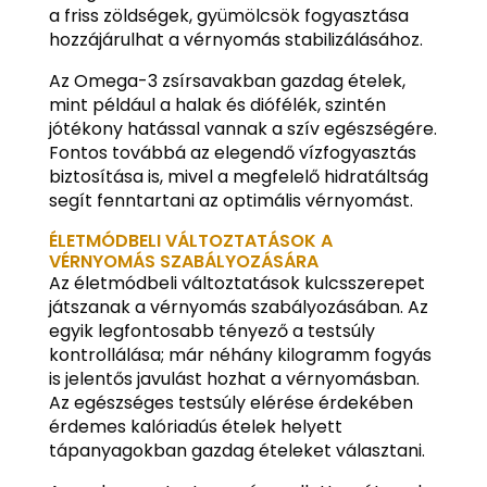
a friss zöldségek, gyümölcsök fogyasztása
hozzájárulhat a vérnyomás stabilizálásához.
Az Omega-3 zsírsavakban gazdag ételek,
mint például a halak és diófélék, szintén
jótékony hatással vannak a szív egészségére.
Fontos továbbá az elegendő vízfogyasztás
biztosítása is, mivel a megfelelő hidratáltság
segít fenntartani az optimális vérnyomást.
ÉLETMÓDBELI VÁLTOZTATÁSOK A
VÉRNYOMÁS SZABÁLYOZÁSÁRA
Az életmódbeli változtatások kulcsszerepet
játszanak a vérnyomás szabályozásában. Az
egyik legfontosabb tényező a testsúly
kontrollálása; már néhány kilogramm fogyás
is jelentős javulást hozhat a vérnyomásban.
Az egészséges testsúly elérése érdekében
érdemes kalóriadús ételek helyett
tápanyagokban gazdag ételeket választani.