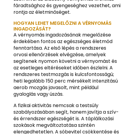
fáradtsághoz és gyengeséghez vezethet, ami
rontja az életminőséget.
HOGYAN LEHET MEGELŐZNI A VÉRNYOMÁS
INGADOZÁSÁT?
A vérnyomás ingadozásának megelőzése
érdekében fontos az egészséges életmód
fenntartása. Az első lépés a rendszeres
orvosi ellenőrzések elvégzése, amelyek
segítenek nyomon követni a vérnyomást és
az esetleges eltéréseket időben észlelni. A
rendszeres testmozgás is kulcsfontosságú;
heti legalább 150 perc mérsékelt intenzitású
aerob mozgás javasolt, mint például
gyaloglás vagy úszás.
A fizikai aktivitás nemcsak a testsúly
szabályozásában segít, hanem javítja a szív-
és érrendszer egészségét is. A táplálkozási
szokások megváltoztatása szintén
elengedhetetlen. A sóbevitel csökkentése és