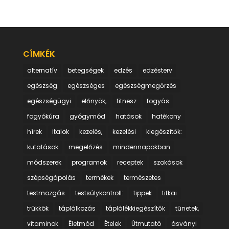
CÍMKÉK
alternatív
betegségek
edzés
edzésterv
egészség
egészséges
egészségmegőrzés
egészségügyi
előnyök,
fitnesz
fogyás
fogyókúra
gyógymód
hatások
hatékony
hírek
italok
kezelés,
kezelési
kiegészítők:
kutatások
megelőzés
mindennapokban
módszerek
programok
receptek
szokások
szépségápolás
termékek
természetes
testmozgás
testsúlykontroll:
tippek
titkai
trükkök
táplálkozás
táplálékkiegészítők
tünetek,
vitaminok
Életmód
Ételek
Útmutató
ásványi