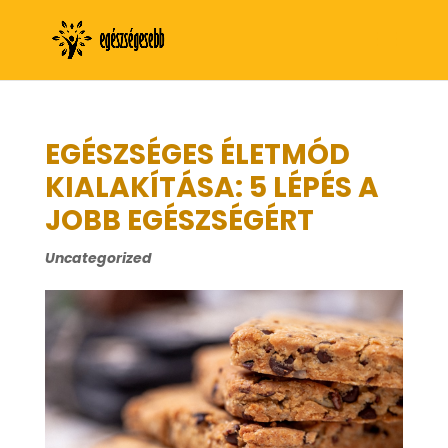
EGÉSZSÉGES ÉLETMÓD
KIALAKÍTÁSA: 5 LÉPÉS A
JOBB EGÉSZSÉGÉRT
Uncategorized