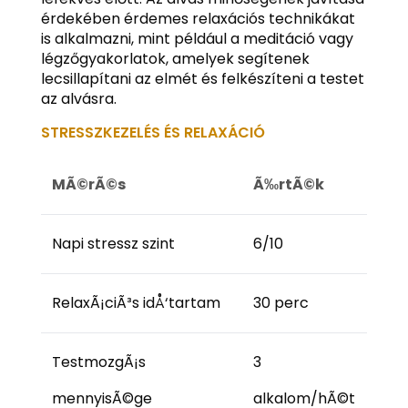
érdekében érdemes relaxációs technikákat
is alkalmazni, mint például a meditáció vagy
légzőgyakorlatok, amelyek segítenek
lecsillapítani az elmét és felkészíteni a testet
az alvásra.
STRESSZKEZELÉS ÉS RELAXÁCIÓ
MÃ©rÃ©s
Ã‰rtÃ©k
Napi stressz szint
6/10
RelaxÃ¡ciÃ³s idÅ‘tartam
30 perc
TestmozgÃ¡s
3
mennyisÃ©ge
alkalom/hÃ©t