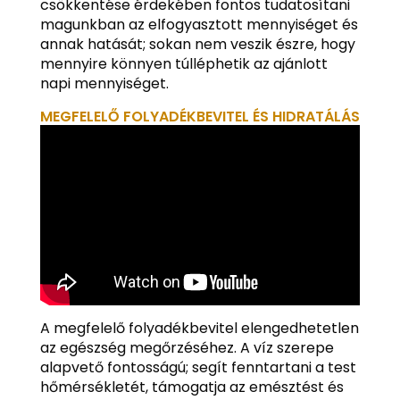
csökkentése érdekében fontos tudatosítani
magunkban az elfogyasztott mennyiséget és
annak hatását; sokan nem veszik észre, hogy
mennyire könnyen túlléphetik az ajánlott
napi mennyiséget.
MEGFELELŐ FOLYADÉKBEVITEL ÉS HIDRATÁLÁS
A megfelelő folyadékbevitel elengedhetetlen
az egészség megőrzéséhez. A víz szerepe
alapvető fontosságú; segít fenntartani a test
hőmérsékletét, támogatja az emésztést és