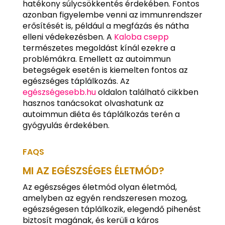
hatékony súlycsökkentés érdekében. Fontos
azonban figyelembe venni az immunrendszer
erősítését is, például a megfázás és nátha
elleni védekezésben. A
Kaloba csepp
természetes megoldást kínál ezekre a
problémákra. Emellett az autoimmun
betegségek esetén is kiemelten fontos az
egészséges táplálkozás. Az
egészségesebb.hu
oldalon található cikkben
hasznos tanácsokat olvashatunk az
autoimmun diéta és táplálkozás terén a
gyógyulás érdekében.
FAQS
MI AZ EGÉSZSÉGES ÉLETMÓD?
Az egészséges életmód olyan életmód,
amelyben az egyén rendszeresen mozog,
egészségesen táplálkozik, elegendő pihenést
biztosít magának, és kerüli a káros