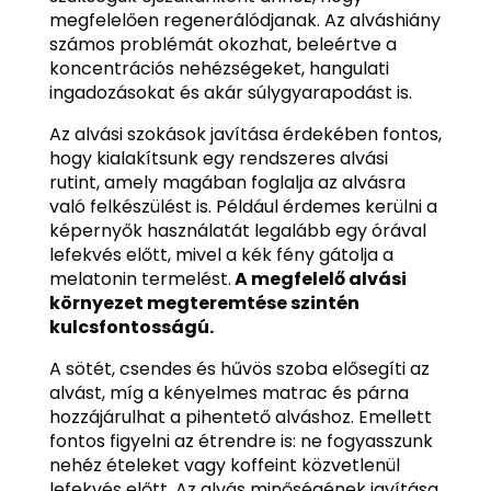
megfelelően regenerálódjanak. Az alváshiány
számos problémát okozhat, beleértve a
koncentrációs nehézségeket, hangulati
ingadozásokat és akár súlygyarapodást is.
Az alvási szokások javítása érdekében fontos,
hogy kialakítsunk egy rendszeres alvási
rutint, amely magában foglalja az alvásra
való felkészülést is. Például érdemes kerülni a
képernyők használatát legalább egy órával
lefekvés előtt, mivel a kék fény gátolja a
melatonin termelést.
A megfelelő alvási
környezet megteremtése szintén
kulcsfontosságú.
A sötét, csendes és hűvös szoba elősegíti az
alvást, míg a kényelmes matrac és párna
hozzájárulhat a pihentető alváshoz. Emellett
fontos figyelni az étrendre is: ne fogyasszunk
nehéz ételeket vagy koffeint közvetlenül
lefekvés előtt. Az alvás minőségének javítása