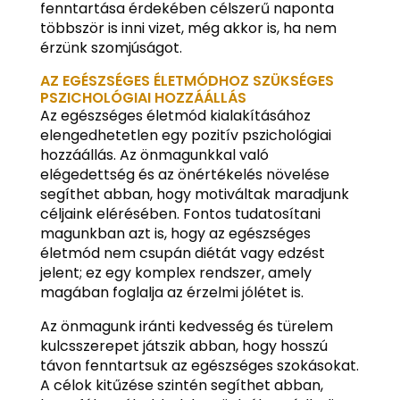
fenntartása érdekében célszerű naponta
többször is inni vizet, még akkor is, ha nem
érzünk szomjúságot.
AZ EGÉSZSÉGES ÉLETMÓDHOZ SZÜKSÉGES
PSZICHOLÓGIAI HOZZÁÁLLÁS
Az egészséges életmód kialakításához
elengedhetetlen egy pozitív pszichológiai
hozzáállás. Az önmagunkkal való
elégedettség és az önértékelés növelése
segíthet abban, hogy motiváltak maradjunk
céljaink elérésében. Fontos tudatosítani
magunkban azt is, hogy az egészséges
életmód nem csupán diétát vagy edzést
jelent; ez egy komplex rendszer, amely
magában foglalja az érzelmi jólétet is.
Az önmagunk iránti kedvesség és türelem
kulcsszerepet játszik abban, hogy hosszú
távon fenntartsuk az egészséges szokásokat.
A célok kitűzése szintén segíthet abban,