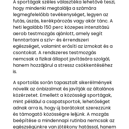
A sportágak széles választéka lehetővé teszi,
hogy mindenki megtalálja a számára
legmegfelelőbb tevékenységet, legyen az
futás, úszás, kerékpározás vagy akár tánc. A
heti legalább 150 perc közepes intenzitású
aerob testmozgás ajánlott, amely segít
fenntartani a szív- és érrendszeri
egészséget, valamint erősíti az izmokat és a
csontokat. A rendszeres testmozgás
nemcsak a fizikai állapot javítására szolgál,
hanem hozzájárul a stressz csökkentéséhez
is.
A sportolás során tapasztalt sikerélmények
növelik az önbizalmat és javítják az általános
közérzetet. Emellett a közösségi sportágak,
mint például a csapatsportok, lehetőséget
adnak arra is, hogy új barátokat szerezzünk
és támogató közösségre leljünk. A mozgás
beépítése a mindennapi rutinba nemcsak az
egészségünkre van jótékony hatással, hanem