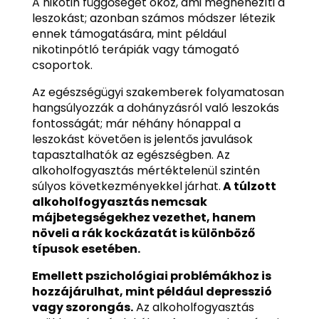
A nikotin függőséget okoz, ami megnehezíti a
leszokást; azonban számos módszer létezik
ennek támogatására, mint például
nikotinpótló terápiák vagy támogató
csoportok.
Az egészségügyi szakemberek folyamatosan
hangsúlyozzák a dohányzásról való leszokás
fontosságát; már néhány hónappal a
leszokást követően is jelentős javulások
tapasztalhatók az egészségben. Az
alkoholfogyasztás mértéktelenül szintén
súlyos következményekkel járhat.
A túlzott
alkoholfogyasztás nemcsak
májbetegségekhez vezethet, hanem
növeli a rák kockázatát is különböző
típusok esetében.
Emellett pszichológiai problémákhoz is
hozzájárulhat, mint például depresszió
vagy szorongás.
Az alkoholfogyasztás