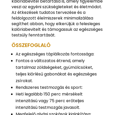
kalóriabevitel betartása is, amely figyelembe
veszi az egyéni szükségleteket és életmódot.
Az étkezések tudatos tervezése és a
feldolgozott élelmiszerek minimalizálása
segíthet abban, hogy elkerüljük a felesleges
kalóriabevitelt és támogassuk az egészséges
testsúly fenntartását.
ÖSSZEFOGLALÓ
Az egészséges táplálkozás fontossága:
Fontos a változatos étrend, amely
tartalmaz zöldségeket, gyümölcsöket,
teljes kiőrlésű gabonákat és egészséges
zsírokat.
Rendszeres testmozgás és sport:
Heti legalább 150 perc mérsékelt
intenzitású vagy 75 perc erőteljes
intenzitású testmozgás javasolt.
Megfelelő alvási szokások kialakítása: