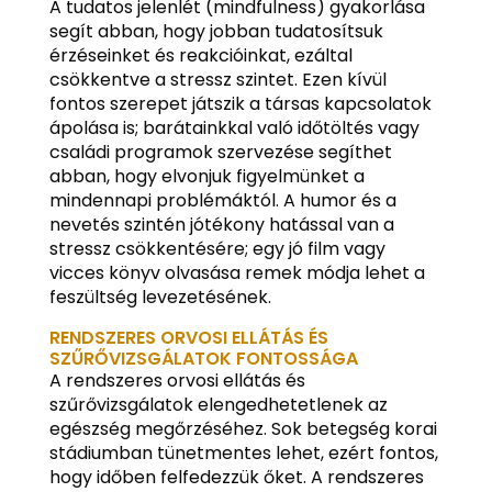
A tudatos jelenlét (mindfulness) gyakorlása
segít abban, hogy jobban tudatosítsuk
érzéseinket és reakcióinkat, ezáltal
csökkentve a stressz szintet. Ezen kívül
fontos szerepet játszik a társas kapcsolatok
ápolása is; barátainkkal való időtöltés vagy
családi programok szervezése segíthet
abban, hogy elvonjuk figyelmünket a
mindennapi problémáktól. A humor és a
nevetés szintén jótékony hatással van a
stressz csökkentésére; egy jó film vagy
vicces könyv olvasása remek módja lehet a
feszültség levezetésének.
RENDSZERES ORVOSI ELLÁTÁS ÉS
SZŰRŐVIZSGÁLATOK FONTOSSÁGA
A rendszeres orvosi ellátás és
szűrővizsgálatok elengedhetetlenek az
egészség megőrzéséhez. Sok betegség korai
stádiumban tünetmentes lehet, ezért fontos,
hogy időben felfedezzük őket. A rendszeres