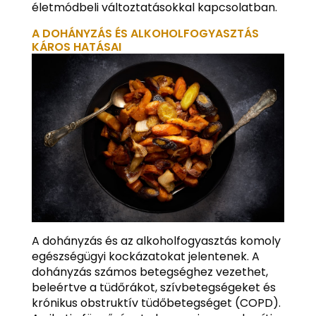
életmódbeli változtatásokkal kapcsolatban.
A DOHÁNYZÁS ÉS ALKOHOLFOGYASZTÁS
KÁROS HATÁSAI
A dohányzás és az alkoholfogyasztás komoly
egészségügyi kockázatokat jelentenek. A
dohányzás számos betegséghez vezethet,
beleértve a tüdőrákot, szívbetegségeket és
krónikus obstruktív tüdőbetegséget (COPD).