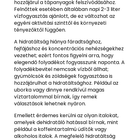
hozzájárul a tápanyagok felszívódásához.
Felnőttek esetében általában napi 2-3 liter
vízfogyasztás ajánlott, de ez változhat az
egyéni aktivitási szinttől és környezeti
tényezőktől függően.
A hidratáltság hiánya fáradtsághoz,
fejfájáshoz és koncentrációs nehézségekhez
vezethet; ezért fontos figyelni arra, hogy
elegendő folyadékot fogyasszunk naponta. A
folyadékbevitel nemcsak vízből állhat;
gyümölcsök és zöldségek fogyasztása is
hozzájárulhat a hidratáltsághoz. Például az
uborka vagy dinnye rendkívül magas
víztartalommal bírnak, így remek
választások lehetnek nyáron.
Emellett érdemes kerülni az olyan italokat,
amelyek dehidratáló hatással bírnak, mint
például a koffeintartalmú üdítők vagy
alkoholos italok. A megfelelő hidratáltság