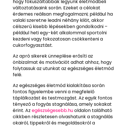
hogy fókuszáltabbak legyünk életmódbeli
változtatásaink során. Ezeket a célokat
érdemes reálisan megfogalmazni; például ha
valaki szeretne leadni néhány kilót, akkor
célszerű kisebb lépésekben gondolkodni –
például heti egy-két alkalommal sportolni
kezdeni vagy fokozatosan csökkenteni a
cukorfogyasztást.
Az apró sikerek ünneplése erősíti az
önbizalmat és motivációt adhat ahhoz, hogy
folytassuk az utunkat az egészséges életmód
felé.
Az egészséges életmód kialakítása során
fontos figyelembe venni a megfelelő
táplálkozást és testmozgást. Az egyik fontos
tényező a fogyás stagnálása, amely sokakat
érint. Az
egészségesebb.hu
oldalon található
cikkben részletesen olvashatunk a stagnálás
okairól, tippekről és megoldásokról a