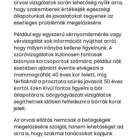
orvosi vizsgálatok során lehetőség nyílik arra,
hogy szakemberek értékeljék egészségi
állapotunkat és javaslatokat tegyenek az
esetleges problémák megelőzésére.
Például egy egyszerű vérnyomásmérés vagy
vérvizsgálat sok információt nyújthat arról,
hogy milyen irányba kellene figyelnünk. A
szűrővizsgálatok különösen fontosak
bizonyos korcsoportok számára; például nők
esetében ajánlott évente elvégezni a
mammográfiát 40 éves kor felett, míg
férfiaknál a prosztata szűrés javasolt 50 éves
kortól. Ezen kívül fontos figyelni a bőr
állapotára is; bőrgyógyászati vizsgálatok
segíthetnek időben felfedezni a bőrrák korai
jeleit.
Az orvosi ellátás nemcsak a betegségek
megelőzésére szolgál, hanem lehetőséget ad
arra is, hogy szakmai tanácsokat kapjunk