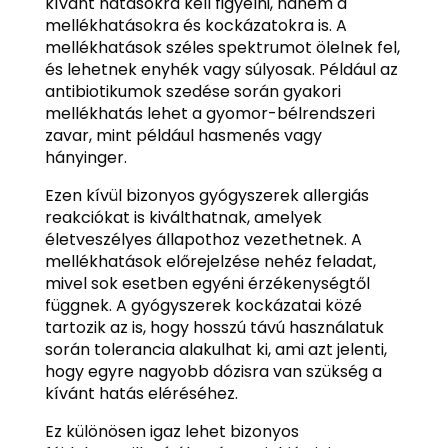
kívánt hatásokra kell figyelni, hanem a
mellékhatásokra és kockázatokra is. A
mellékhatások széles spektrumot ölelnek fel,
és lehetnek enyhék vagy súlyosak. Például az
antibiotikumok szedése során gyakori
mellékhatás lehet a gyomor-bélrendszeri
zavar, mint például hasmenés vagy
hányinger.
Ezen kívül bizonyos gyógyszerek allergiás
reakciókat is kiválthatnak, amelyek
életveszélyes állapothoz vezethetnek. A
mellékhatások előrejelzése nehéz feladat,
mivel sok esetben egyéni érzékenységtől
függnek. A gyógyszerek kockázatai közé
tartozik az is, hogy hosszú távú használatuk
során tolerancia alakulhat ki, ami azt jelenti,
hogy egyre nagyobb dózisra van szükség a
kívánt hatás eléréséhez.
Ez különösen igaz lehet bizonyos