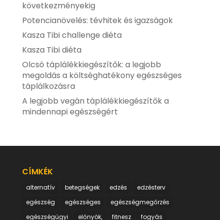
következményekig
Potencianövelés: tévhitek és igazságok
Kasza Tibi challenge diéta
Kasza Tibi diéta
Olcsó táplálékkiegészítők: a legjobb
megoldás a költséghatékony egészséges
táplálkozásra
A legjobb vegán táplálékkiegészítők a
mindennapi egészségért
CÍMKÉK
alternatív
betegségek
edzés
edzésterv
egészség
egészséges
egészségmegőrzés
egészségügyi
előnyök,
fitnesz
fogyás