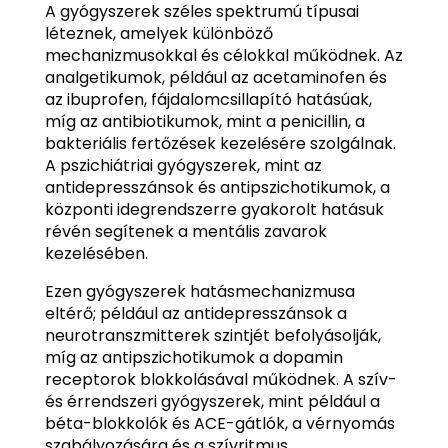
A gyógyszerek széles spektrumú típusai
léteznek, amelyek különböző
mechanizmusokkal és célokkal működnek. Az
analgetikumok, például az acetaminofen és
az ibuprofen, fájdalomcsillapító hatásúak,
míg az antibiotikumok, mint a penicillin, a
bakteriális fertőzések kezelésére szolgálnak.
A pszichiátriai gyógyszerek, mint az
antidepresszánsok és antipszichotikumok, a
központi idegrendszerre gyakorolt hatásuk
révén segítenek a mentális zavarok
kezelésében.
Ezen gyógyszerek hatásmechanizmusa
eltérő; például az antidepresszánsok a
neurotranszmitterek szintjét befolyásolják,
míg az antipszichotikumok a dopamin
receptorok blokkolásával működnek. A szív-
és érrendszeri gyógyszerek, mint például a
béta-blokkolók és ACE-gátlók, a vérnyomás
szabályozására és a szívritmus