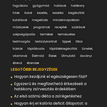
fogyókúra
gyógymód
hatások
hatékony
hírek
italok
kezelés,
kezelési
kiegészítők:
kutatások
megelőzés
mindennapokban
módszerek
programok
receptek
szokások
szépségápolás
termékek
természetes
testmozgás
testsúlykontroll:
tippek
titkai
trükkök
táplálkozás
táplálékkiegészítők
tünetek,
vitaminok
Életmód
Ételek
Útmutató
ásványi
étrend
étrendek
LEGUTÓBBI BEJEGYZÉSEK
Hogyan kezdjünk el egészségesen főzi?
Egyszerű és megfizethető étkezések a
hatékony zsírvesztés érdekében
Az első számú diéta a zsírégetéshez
Hogyan érj el kalória deficit állapotot: a