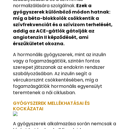
normalizálására szolgálnak.
Ezek a
gyógyszerek különböző módon hatnak:
míg a béta-blokkolók csökkentik a
szívfrekvenciát és a szívizom terhelését,
addig az ACE-gátlók gátolják az
angiotenzin II képződését, ami
érszűkületet okozna.
A hormonális gyógyszerek, mint az inzulin
vagy a fogamzásgátlók, szintén fontos
szerepet játszanak az endokrin rendszer
szabályozásában. Az inzulin segít a
vércukorszint csökkentésében, míg a
fogamzásgátlók hormonális egyensúlyt
teremtenek a női ciklusban.
GYÓGYSZEREK MELLÉKHATÁSAI ÉS
KOCKÁZATAI
A gyógyszerek alkalmazása során nemcsak a