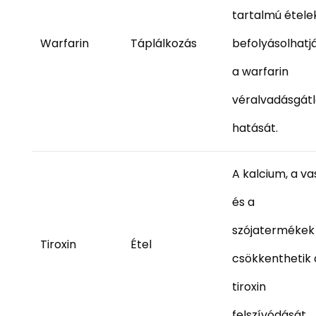
tartalmú étele
Warfarin
Táplálkozás
befolyásolhatj
a warfarin
véralvadásgát
hatását.
A kalcium, a va
és a
szójatermékek
Tiroxin
Étel
csökkenthetik 
tiroxin
felszívódását.