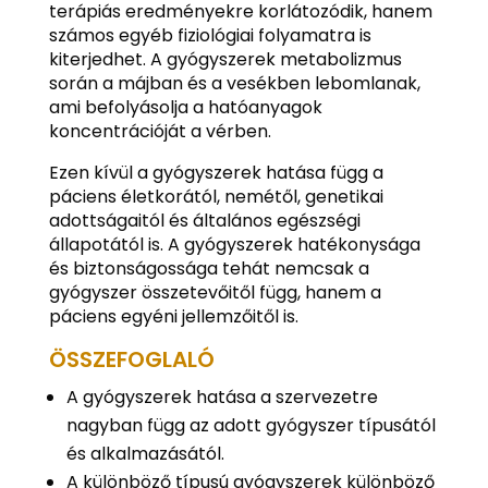
terápiás eredményekre korlátozódik, hanem
számos egyéb fiziológiai folyamatra is
kiterjedhet. A gyógyszerek metabolizmus
során a májban és a vesékben lebomlanak,
ami befolyásolja a hatóanyagok
koncentrációját a vérben.
Ezen kívül a gyógyszerek hatása függ a
páciens életkorától, nemétől, genetikai
adottságaitól és általános egészségi
állapotától is. A gyógyszerek hatékonysága
és biztonságossága tehát nemcsak a
gyógyszer összetevőitől függ, hanem a
páciens egyéni jellemzőitől is.
ÖSSZEFOGLALÓ
A gyógyszerek hatása a szervezetre
nagyban függ az adott gyógyszer típusától
és alkalmazásától.
A különböző típusú gyógyszerek különböző