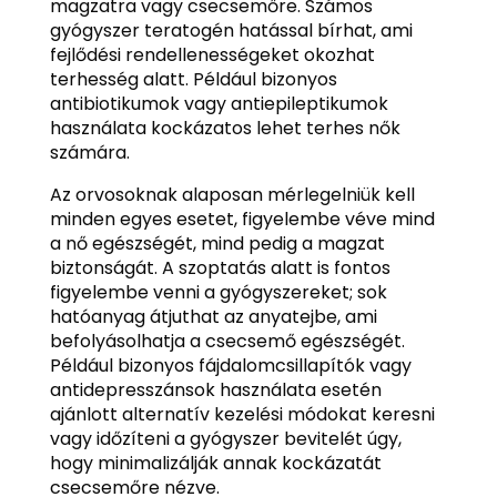
magzatra vagy csecsemőre. Számos
gyógyszer teratogén hatással bírhat, ami
fejlődési rendellenességeket okozhat
terhesség alatt. Például bizonyos
antibiotikumok vagy antiepileptikumok
használata kockázatos lehet terhes nők
számára.
Az orvosoknak alaposan mérlegelniük kell
minden egyes esetet, figyelembe véve mind
a nő egészségét, mind pedig a magzat
biztonságát. A szoptatás alatt is fontos
figyelembe venni a gyógyszereket; sok
hatóanyag átjuthat az anyatejbe, ami
befolyásolhatja a csecsemő egészségét.
Például bizonyos fájdalomcsillapítók vagy
antidepresszánsok használata esetén
ajánlott alternatív kezelési módokat keresni
vagy időzíteni a gyógyszer bevitelét úgy,
hogy minimalizálják annak kockázatát
csecsemőre nézve.