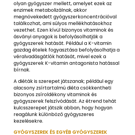
olyan gyógyszer mellett, amelyet ezek az
enzimek metabolizálnak, akkor
megnövekedett gyógyszerkoncentrációval
találkozhat, ami súlyos mellékhatásokhoz
vezethet. Ezen kívül bizonyos vitaminok és
ásványi anyagok is befolyásolhatják a
gyógyszerek hatását. Például a K-vitamin
gazdag ételek fogyasztása befolyásolhatja a
véralvadásgátlók hatását, mivel ezek a
gyógyszerek K-vitamin antagonista hatással
bírnak.
A diéták is szerepet játszanak; például egy
alacsony zsírtartalmú diéta csökkentheti
bizonyos zsíroldékony vitaminok és
gyógyszerek felszívódását. Az étrend tehát
kulcsszerepet játszik abban, hogy hogyan
reagálunk különböző gyógyszeres
kezelésekre.
GYÓGYSZEREK ÉS EGYÉB GYÓGYSZEREK