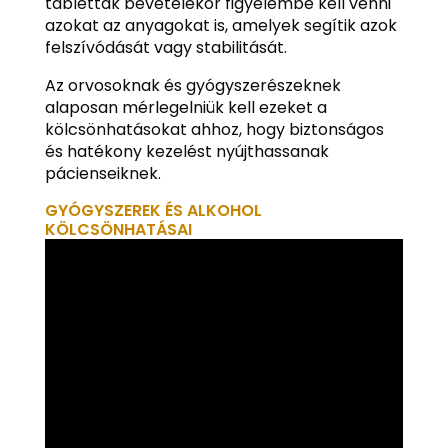
tabletták bevételekor figyelembe kell venni
azokat az anyagokat is, amelyek segítik azok
felszívódását vagy stabilitását.
Az orvosoknak és gyógyszerészeknek
alaposan mérlegelniük kell ezeket a
kölcsönhatásokat ahhoz, hogy biztonságos
és hatékony kezelést nyújthassanak
pácienseiknek.
GYÓGYSZEREK ÉS ALKOHOL
KÖLCSÖNHATÁSAI