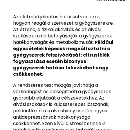
Az életmód jelentős hatással van arra,
hogyan reagál a szervezet a gyógyszerekre.
Az étrend, a fizikai aktivitás és az alvási
szokások mind befolyásolják a gyógyszerek
hatékonyságát és metabolizmusát.
Például
egyes ételek képesek megváltoztatni a
gyógyszerek felszívódását; citrusfélék
fogyasztása esetén bizonyos
gyógyszerek hatása fokozódhat vagy
csökkenhet.
A rendszeres testmozgás javíthatja a
vérkeringést és elősegítheti a gyógyszerek
gyorsabb eljutását a célszövetekhez. Az
alvási szokások is kulcsszerepet játszanak;
például krónikus alváshiány esetén egyes
antidepresszánsok hatékonysága
csökkenhet. Ezen kívül a stressz szintje is
befolyásolja a gyógyszerek hatását; magas