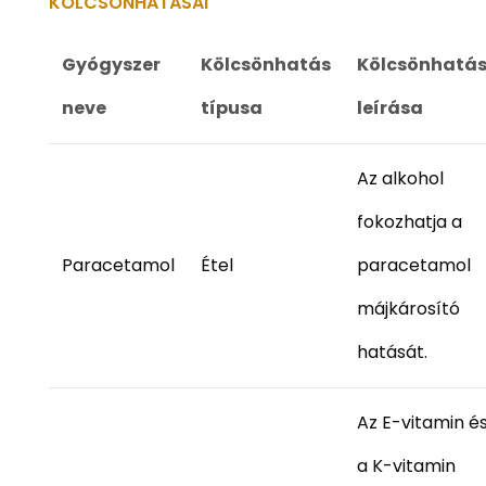
KÖLCSÖNHATÁSAI
Gyógyszer
Kölcsönhatás
Kölcsönhatá
neve
típusa
leírása
Az alkohol
fokozhatja a
Paracetamol
Étel
paracetamol
májkárosító
hatását.
Az E-vitamin é
a K-vitamin