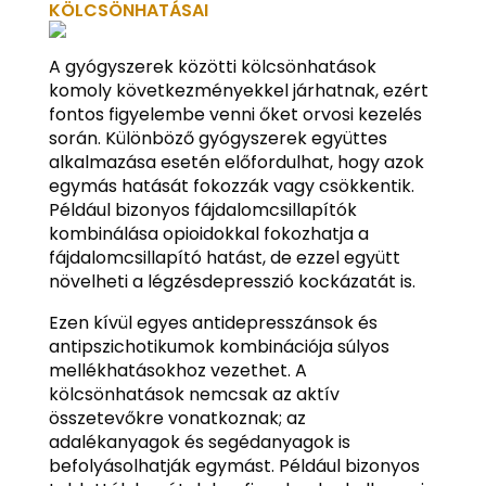
KÖLCSÖNHATÁSAI
A gyógyszerek közötti kölcsönhatások
komoly következményekkel járhatnak, ezért
fontos figyelembe venni őket orvosi kezelés
során. Különböző gyógyszerek együttes
alkalmazása esetén előfordulhat, hogy azok
egymás hatását fokozzák vagy csökkentik.
Például bizonyos fájdalomcsillapítók
kombinálása opioidokkal fokozhatja a
fájdalomcsillapító hatást, de ezzel együtt
növelheti a légzésdepresszió kockázatát is.
Ezen kívül egyes antidepresszánsok és
antipszichotikumok kombinációja súlyos
mellékhatásokhoz vezethet. A
kölcsönhatások nemcsak az aktív
összetevőkre vonatkoznak; az
adalékanyagok és segédanyagok is
befolyásolhatják egymást. Például bizonyos