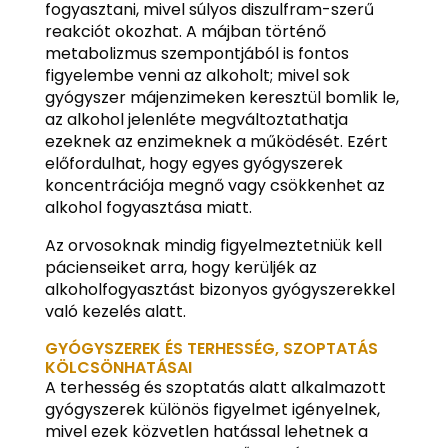
fogyasztani, mivel súlyos diszulfram-szerű
reakciót okozhat. A májban történő
metabolizmus szempontjából is fontos
figyelembe venni az alkoholt; mivel sok
gyógyszer májenzimeken keresztül bomlik le,
az alkohol jelenléte megváltoztathatja
ezeknek az enzimeknek a működését. Ezért
előfordulhat, hogy egyes gyógyszerek
koncentrációja megnő vagy csökkenhet az
alkohol fogyasztása miatt.
Az orvosoknak mindig figyelmeztetniük kell
pácienseiket arra, hogy kerüljék az
alkoholfogyasztást bizonyos gyógyszerekkel
való kezelés alatt.
GYÓGYSZEREK ÉS TERHESSÉG, SZOPTATÁS
KÖLCSÖNHATÁSAI
A terhesség és szoptatás alatt alkalmazott
gyógyszerek különös figyelmet igényelnek,
mivel ezek közvetlen hatással lehetnek a