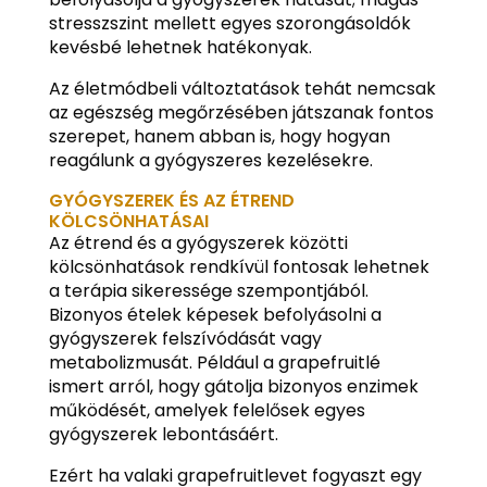
stresszszint mellett egyes szorongásoldók
kevésbé lehetnek hatékonyak.
Az életmódbeli változtatások tehát nemcsak
az egészség megőrzésében játszanak fontos
szerepet, hanem abban is, hogy hogyan
reagálunk a gyógyszeres kezelésekre.
GYÓGYSZEREK ÉS AZ ÉTREND
KÖLCSÖNHATÁSAI
Az étrend és a gyógyszerek közötti
kölcsönhatások rendkívül fontosak lehetnek
a terápia sikeressége szempontjából.
Bizonyos ételek képesek befolyásolni a
gyógyszerek felszívódását vagy
metabolizmusát. Például a grapefruitlé
ismert arról, hogy gátolja bizonyos enzimek
működését, amelyek felelősek egyes
gyógyszerek lebontásáért.
Ezért ha valaki grapefruitlevet fogyaszt egy