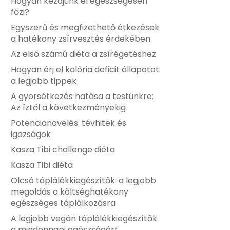
Hogyan kezdjünk el egészségesen
főzi?
Egyszerű és megfizethető étkezések
a hatékony zsírvesztés érdekében
Az első számú diéta a zsírégetéshez
Hogyan érj el kalória deficit állapotot:
a legjobb tippek
A gyorsétkezés hatása a testünkre:
Az íztől a következményekig
Potencianövelés: tévhitek és
igazságok
Kasza Tibi challenge diéta
Kasza Tibi diéta
Olcsó táplálékkiegészítők: a legjobb
megoldás a költséghatékony
egészséges táplálkozásra
A legjobb vegán táplálékkiegészítők
a mindennapi egészségért