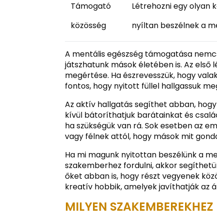
Támogató
Létrehozni egy olyan
közösség
nyíltan beszélnek a me
A mentális egészség támogatása nemcs
játszhatunk mások életében is. Az első 
megértése. Ha észrevesszük, hogy valaki
fontos, hogy nyitott füllel hallgassuk me
Az aktív hallgatás segíthet abban, hogy
kívül bátoríthatjuk barátainkat és csal
ha szükségük van rá. Sok esetben az em
vagy félnek attól, hogy mások mit gondo
Ha mi magunk nyitottan beszélünk a men
szakemberhez fordulni, akkor segíthet
őket abban is, hogy részt vegyenek köz
kreatív hobbik, amelyek javíthatják az 
MILYEN SZAKEMBEREKHEZ