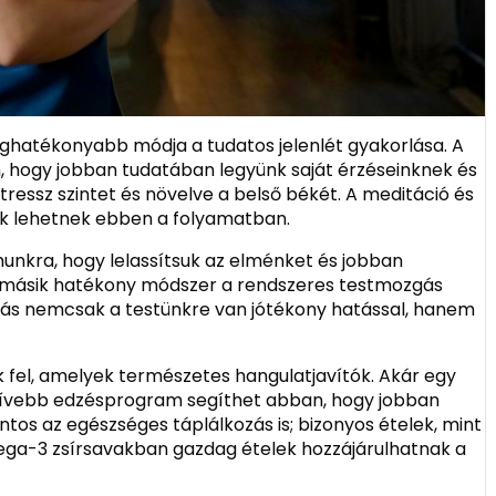
eghatékonyabb módja a tudatos jelenlét gyakorlása. A
, hogy jobban tudatában legyünk saját érzéseinknek és
tressz szintet és növelve a belső békét. A meditáció és
k lehetnek ebben a folyamatban.
munkra, hogy lelassítsuk az elménket és jobban
gy másik hatékony módszer a rendszeres testmozgás
ivitás nemcsak a testünkre van jótékony hatással, hanem
fel, amelyek természetes hangulatjavítók. Akár egy
nzívebb edzésprogram segíthet abban, hogy jobban
ontos az egészséges táplálkozás is; bizonyos ételek, mint
ega-3 zsírsavakban gazdag ételek hozzájárulhatnak a