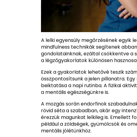
A lelki egyensúly megőrzésének egyik l
mindfulness technikák segítenek abban
gondolatainknak, ezáltal csökkentve a s
a légzőgyakorlatok különösen hasznosa
Ezek a gyakorlatok lehetővé teszik szá
összpontosítsunk a jelen pillanatra. E
beiktatása a napi rutinba. A fizikai akt
a mentális egészségünkre is.
A mozgás során endorfinok szabadulnak 
rövid séta a szabadban, akár egy inte
érezzük magunkat lelkileg is. Emellett f
például a zöldségek, gyümölcsök és om
mentális jólétünkhöz.