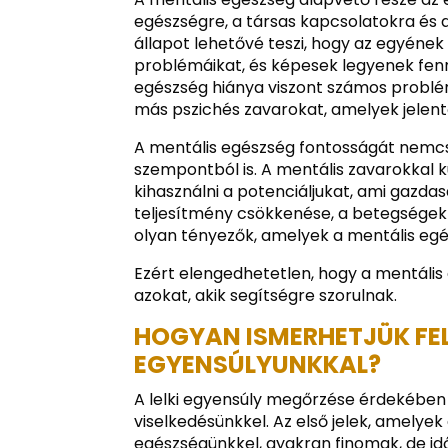
egészségre, a társas kapcsolatokra és
állapot lehetővé teszi, hogy az egyének
problémáikat, és képesek legyenek fenn
egészség hiánya viszont számos problém
más pszichés zavarokat, amelyek jelent
A mentális egészség fontosságát nemcsa
szempontból is. A mentális zavarokkal
kihasználni a potenciáljukat, ami gazda
teljesítmény csökkenése, a betegségek 
olyan tényezők, amelyek a mentális egé
Ezért elengedhetetlen, hogy a mentális
azokat, akik segítségre szorulnak.
HOGYAN ISMERHETJÜK FEL,
EGYENSÚLYUNKKAL?
A lelki egyensúly megőrzése érdekében f
viselkedésünkkel. Az első jelek, amelyek
egészségünkkel, gyakran finomak, de idő