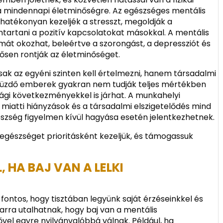
 a mindennapi életminőségre. Az egészséges mentális
 hatékonyan kezeljék a stresszt, megoldják a
tartani a pozitív kapcsolatokat másokkal. A mentális
át okozhat, beleértve a szorongást, a depressziót és
ősen rontják az életminőséget.
k az egyéni szinten kell értelmezni, hanem társadalmi
 küzdő emberek gyakran nem tudják teljes mértékben
sági következményekkel is járhat. A munkahelyi
miatti hiányzások és a társadalmi elszigetelődés mind
szség figyelmen kívül hagyása esetén jelentkezhetnek.
 egészséget prioritásként kezeljük, és támogassuk
 HA BAJ VAN A LELKI
ontos, hogy tisztában legyünk saját érzéseinkkel és
 arra utalhatnak, hogy baj van a mentális
vel egyre nyilvánvalóbbá válnak. Például, ha