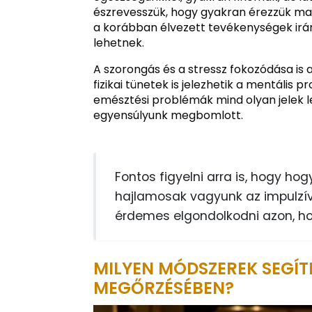
észrevesszük, hogy gyakran érezzük ma
a korábban élvezett tevékenységek irán
lehetnek.
A szorongás és a stressz fokozódása is a
fizikai tünetek is jelezhetik a mentális 
emésztési problémák mind olyan jelek le
egyensúlyunk megbomlott.
Fontos figyelni arra is, hogy ho
hajlamosak vagyunk az impulzív 
érdemes elgondolkodni azon, ho
MILYEN MÓDSZEREK SEGÍT
MEGŐRZÉSÉBEN?