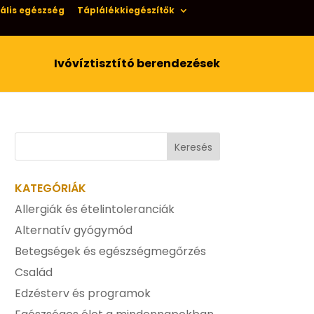
ális egészség
Táplálékkiegészítők
Ivóvíztisztító berendezések
KATEGÓRIÁK
Allergiák és ételintoleranciák
Alternatív gyógymód
Betegségek és egészségmegőrzés
Család
Edzésterv és programok