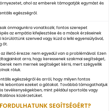
 környezetet, ahol az emberek támogatják egymást és
ntális egészségről.
ak önmagunkra vonatkozik; fontos szerepet
lépés az empátia kifejlesztése és a mások érzéseinek
 körülöttünk szenved vagy küzd a lelki egyensúlyával,
g őt.
 az illető érezze: nem egyedül van a problémáival. Ezen
ádtagjainkat arra, hogy keressenek szakmai segítséget,
berek nem mernek segítséget kérni, mert szégyellik
lnak róluk.
tális egészségről és arról, hogy milyen fontos
ünk lebontani ezeket a gátakat. Továbbá támogathatjuk
ös tevékenységekben, mint például sportolás vagy
általános közérzetüket.
 FORDULHATUNK SEGÍTSÉGÉRT?