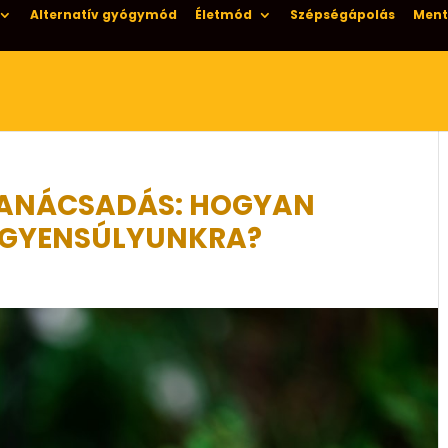
Alternatív gyógymód
Életmód
Szépségápolás
Ment
 TANÁCSADÁS: HOGYAN
 EGYENSÚLYUNKRA?