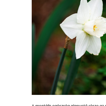
A mentális egészség alapvető része az em